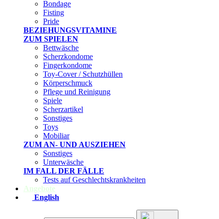
Bondage
Fisting
Pride
BEZIEHUNGSVITAMINE
ZUM SPIELEN
Bettwäsche
Scherzkondome
Fingerkondome
Toy-Cover / Schutzhüllen
Körperschmuck
Pflege und Reinigung
Spiele
Scherzartikel
Sonstiges
Toys
Mobiliar
ZUM AN- UND AUSZIEHEN
Sonstiges
Unterwäsche
IM FALL DER FÄLLE
Tests auf Geschlechtskrankheiten
Angebote
English