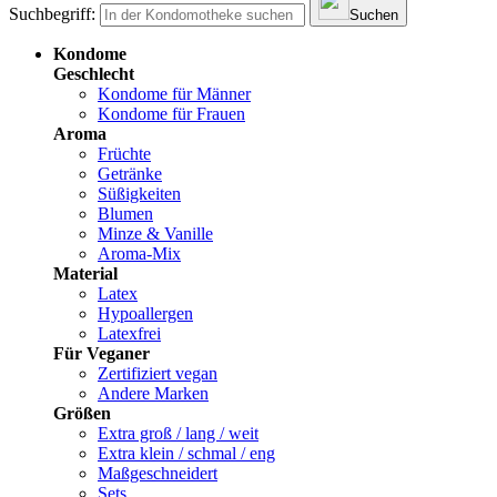
Suchbegriff:
Suchen
Kondome
Geschlecht
Kondome für Männer
Kondome für Frauen
Aroma
Früchte
Getränke
Süßigkeiten
Blumen
Minze & Vanille
Aroma-Mix
Material
Latex
Hypoallergen
Latexfrei
Für Veganer
Zertifiziert vegan
Andere Marken
Größen
Extra groß / lang / weit
Extra klein / schmal / eng
Maßgeschneidert
Sets