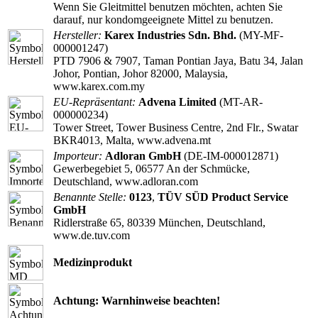
Wenn Sie Gleitmittel benutzen möchten, achten Sie
darauf, nur kondomgeeignete Mittel zu benutzen.
Hersteller:
Karex Industries Sdn. Bhd.
(MY-MF-
000001247)
PTD 7906 & 7907, Taman Pontian Jaya, Batu 34, Jalan
Johor, Pontian, Johor 82000, Malaysia,
www.karex.com.my
EU-Repräsentant:
Advena Limited
(MT-AR-
000000234)
Tower Street, Tower Business Centre, 2nd Flr., Swatar
BKR4013, Malta, www.advena.mt
Importeur:
Adloran GmbH
(DE-IM-000012871)
Gewerbegebiet 5, 06577 An der Schmücke,
Deutschland, www.adloran.com
Benannte Stelle:
0123
,
TÜV SÜD Product Service
GmbH
Ridlerstraße 65, 80339 München, Deutschland,
www.de.tuv.com
Medizinprodukt
Achtung: Warnhinweise beachten!