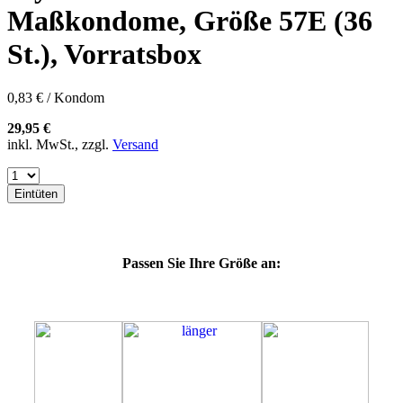
60E
Maßkondome, Größe 57E (36
60F
60G
St.), Vorratsbox
60H
60J
60K
0,83 € / Kondom
60L
64E
29,95 €
64F
inkl. MwSt., zzgl.
Versand
64G
64K
64L
Eintüten
64M
69G
69H
69J
Passen Sie Ihre Größe an:
69K
69L
69M