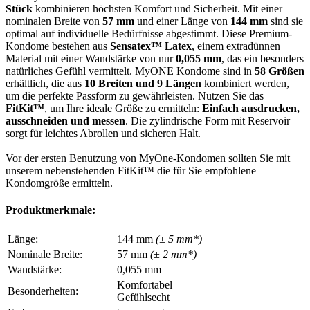
Stück
kombinieren höchsten Komfort und Sicherheit. Mit einer
nominalen Breite von
57 mm
und einer Länge von
144 mm
sind sie
optimal auf individuelle Bedürfnisse abgestimmt. Diese Premium-
Kondome bestehen aus
Sensatex™ Latex
, einem extradünnen
Material mit einer Wandstärke von nur
0,055 mm
, das ein besonders
natürliches Gefühl vermittelt. MyONE Kondome sind in
58 Größen
erhältlich, die aus
10 Breiten und 9 Längen
kombiniert werden,
um die perfekte Passform zu gewährleisten. Nutzen Sie das
FitKit™
, um Ihre ideale Größe zu ermitteln:
Einfach ausdrucken,
ausschneiden und messen
. Die zylindrische Form mit Reservoir
sorgt für leichtes Abrollen und sicheren Halt.
Vor der ersten Benutzung von MyOne-Kondomen sollten Sie mit
unserem nebenstehenden FitKit™ die für Sie empfohlene
Kondomgröße ermitteln.
Produktmerkmale:
Länge:
144 mm
(± 5 mm*)
Nominale Breite:
57 mm
(± 2 mm*)
Wandstärke:
0,055 mm
Komfortabel
Besonderheiten:
Gefühlsecht