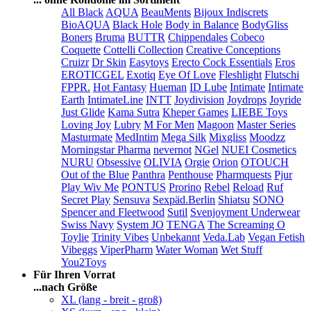
All Black
AQUA
BeauMents
Bijoux Indiscrets
BioAQUA
Black Hole
Body in Balance
BodyGliss
Boners
Bruma
BUTTR
Chippendales
Cobeco
Coquette
Cottelli Collection
Creative Conceptions
Cruizr
Dr Skin
Easytoys
Erecto Cock Essentials
Eros
EROTICGEL
Exotiq
Eye Of Love
Fleshlight
Flutschi
FPPR.
Hot Fantasy
Hueman
ID Lube
Intimate
Intimate
Earth
IntimateLine
INTT
Joydivision
Joydrops
Joyride
Just Glide
Kama Sutra
Kheper Games
LIEBE Toys
Loving Joy
Lubry
M For Men
Magoon
Master Series
Masturmate
MedIntim
Mega Silk
Mixgliss
Moodzz
Morningstar Pharma
nevernot
NGel
NUEI Cosmetics
NURU
Obsessive
OLIVIA
Orgie
Orion
OTOUCH
Out of the Blue
Panthra
Penthouse
Pharmquests
Pjur
Play Wiv Me
PONTUS
Prorino
Rebel
Reload
Ruf
Secret Play
Sensuva
Sexpäd.Berlin
Shiatsu
SONO
Spencer and Fleetwood
Sutil
Svenjoyment Underwear
Swiss Navy
System JO
TENGA
The Screaming O
Toylie
Trinity Vibes
Unbekannt
Veda.Lab
Vegan Fetish
Vibeggs
ViperPharm
Water Woman
Wet Stuff
You2Toys
Für Ihren Vorrat
...nach Größe
XL (lang - breit - groß)