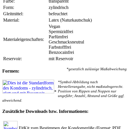
Farbe:
transparent
Form:
zylindrisch
Gleitmittel:
befeuchtet
Material:
Latex (Naturkautschuk)
Vegan
Spermizidfrei
Parfümfrei
Materialeigenschaften:
Geschmacksneutral
Farbstofffrei
Benzocainfrei
Reservoir:
mit Reservoir
*gesetzlich zulässige Maßabweichung
Formen:
*Symbol-Abbildung nach
Herstellerangabe, nicht maßstabsgerecht.
Position von Rippen und Noppen nur
*
ungefähr; Anzahl, Abstand und Größe ggf.
abweichend.
Zusätzliche Downloads bzw. Informationen:
FitKit zum Bestimmen der Kondomgröße
(Format: PDF,