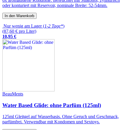
6x aromatisierte Kondome. Befeuchtet mit Silikonöl, zylindrisch
oder konturiert mit Reservoir, nominale Breite: 52-54mm.
In den Warenkorb
Nur wenig am Lager (
1-2 Tage*
)
(87,60 € pro Liter)
10
,
95
€
BeauMents
Water Based Glide: ohne Parfüm (125ml)
125ml Gleitgel auf Wasserbasis. Ohne Geruch und Geschmack,
parfümfrei. Verwendbar mit Kondomen und Sextoys.