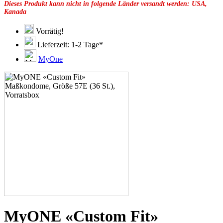
Dieses Produkt kann nicht in folgende Länder versandt werden: USA,
49F
Kanada
49G
51C
51D
Vorrätig!
51E
Lieferzeit: 1-2 Tage*
51F
51G
MyOne
51H
53C
53D
53E
53F
53G
53H
55D
55E
55F
55G
55H
55J
57D
57F
57G
57H
MyONE «Custom Fit»
57K