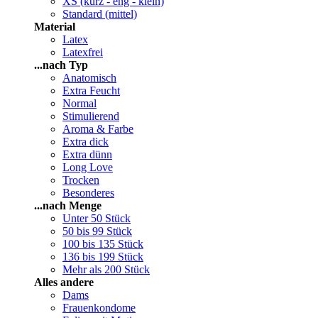
XS (kurz - eng - klein)
Standard (mittel)
Material
Latex
Latexfrei
...nach Typ
Anatomisch
Extra Feucht
Normal
Stimulierend
Aroma & Farbe
Extra dick
Extra dünn
Long Love
Trocken
Besonderes
...nach Menge
Unter 50 Stück
50 bis 99 Stück
100 bis 135 Stück
136 bis 199 Stück
Mehr als 200 Stück
Alles andere
Dams
Frauenkondome