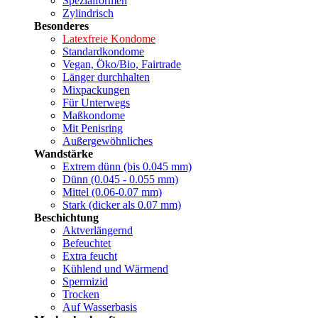
Spezialformen
Zylindrisch
Besonderes
Latexfreie Kondome
Standardkondome
Vegan, Öko/Bio, Fairtrade
Länger durchhalten
Mixpackungen
Für Unterwegs
Maßkondome
Mit Penisring
Außergewöhnliches
Wandstärke
Extrem dünn (bis 0.045 mm)
Dünn (0.045 - 0.055 mm)
Mittel (0.06-0.07 mm)
Stark (dicker als 0.07 mm)
Beschichtung
Aktverlängernd
Befeuchtet
Extra feucht
Kühlend und Wärmend
Spermizid
Trocken
Auf Wasserbasis