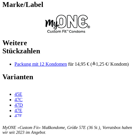
Marke/Label
Weitere
Stückzahlen
Packung mit 12 Kondomen
für 14,95 € (≙1,25 €/ Kondom)
Varianten
45E
47C
47D
47E
47F
49C
49D
MyONE «Custom Fit» Maßkondome, Größe 57E (36 St.), Vorratsbox haben
49E
wir seit 2023 im Angebot.