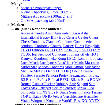
Menge
Sachets / Probierpackungen
Kleine Abpackung (unter 100 ml)
Mittlere Abpackung (100ml-249ml)
Große Abpackung (ab 250ml)
Marken
... die (auch) Kondome anbieten
Adore
Amarelle
Amor
Amsterdam
Anos
Asha
International
Beppy
Billy Boy
Celeste
Ceylor
Chaps
Chess Condoms
Claudia Condoms
Condomerie
condomi
Confortex
Control
Dansex
Durex
Easyglide
EGZO
Einhorn
ERCO
EXS
FAIR SQUARED
Faire
FCUK
feel
feelgood Condoms
Fromms
Glyde
HOT
Kamyra
Kondomotheke
Kung
LELO
London
Loovara
Love Match
Lovelyness
LustGlider
Manix
Masculan
Mister Size
Moods Condoms
More Amore
Muchacho
My.Size
MyOne
Oebre
OJO
ON)
ONE
Ormelle
Pamitex
Pasante
Peithora
Projekt Sexmuseum
Protex
R3
Recare
Reflex
ReLeaf
RFSU
Rilaco
Ritex
ROAM
Romed
Rubber Fucker
Rubbery
Safe
Sagami
Sam
Loves Max
Satisfyer
Secura
Sensitex
SensX
Sico
Silhouette
SKINS
SKYN
Smile
Sugant France
Terpan
TOP
Unilatex
UNIQ
Velvet
Verschiedene Hersteller
Vitalis
Wingman Kondome
World's Best
XO!
YVEX
... ohne Kondome im Sortiment