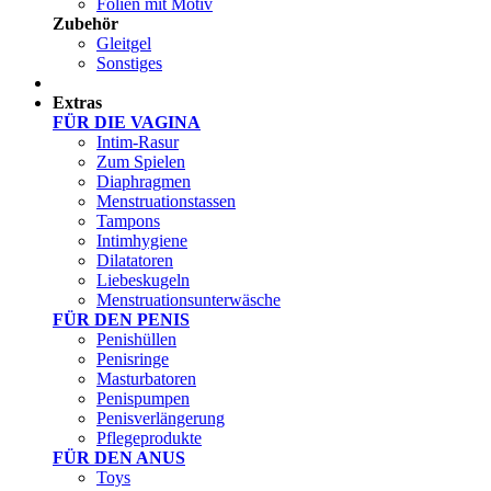
Folien mit Motiv
Zubehör
Gleitgel
Sonstiges
Test Sets
Extras
FÜR DIE VAGINA
Intim-Rasur
Zum Spielen
Diaphragmen
Menstruationstassen
Tampons
Intimhygiene
Dilatatoren
Liebeskugeln
Menstruationsunterwäsche
FÜR DEN PENIS
Penishüllen
Penisringe
Masturbatoren
Penispumpen
Penisverlängerung
Pflegeprodukte
FÜR DEN ANUS
Toys