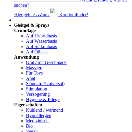
suchen?
Hier geht es z
Z
um
Kondomfinder!
Dams
Gleitgel & Sprays
Grundlage
Auf Hybridbasis
Auf Wasserbasis
Auf Silikonbasis
Auf Ölbasis
Anwendung
Oral / mit Geschmack
Massage
Für Toys
Anal
Standard (Universal)
Stimulation
Verzögerung
Hygiene & Pflege
Eigenschaften
Kühlend / wärmend
Hypoallergen
Medizinisch
Bio
Vegan