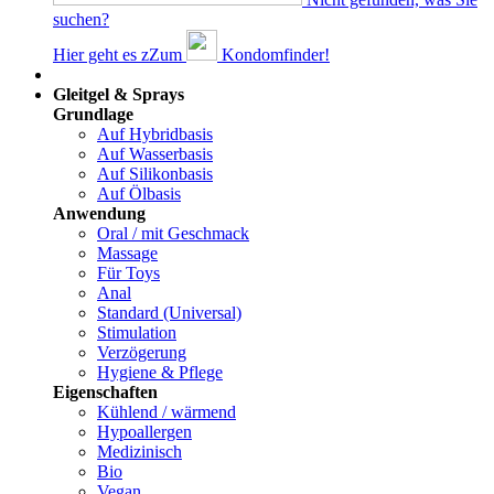
suchen?
Hier geht es z
Z
um
Kondomfinder!
Dams
Gleitgel & Sprays
Grundlage
Auf Hybridbasis
Auf Wasserbasis
Auf Silikonbasis
Auf Ölbasis
Anwendung
Oral / mit Geschmack
Massage
Für Toys
Anal
Standard (Universal)
Stimulation
Verzögerung
Hygiene & Pflege
Eigenschaften
Kühlend / wärmend
Hypoallergen
Medizinisch
Bio
Vegan