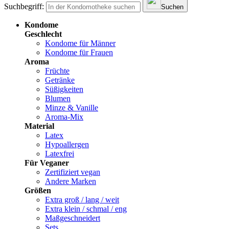
Suchbegriff:
Suchen
Kondome
Geschlecht
Kondome für Männer
Kondome für Frauen
Aroma
Früchte
Getränke
Süßigkeiten
Blumen
Minze & Vanille
Aroma-Mix
Material
Latex
Hypoallergen
Latexfrei
Für Veganer
Zertifiziert vegan
Andere Marken
Größen
Extra groß / lang / weit
Extra klein / schmal / eng
Maßgeschneidert
Sets