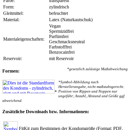
Farbe:
transparent
Form:
zylindrisch
Gleitmittel:
befeuchtet
Material:
Latex (Naturkautschuk)
Vegan
Spermizidfrei
Parfümfrei
Materialeigenschaften:
Geschmacksneutral
Farbstofffrei
Benzocainfrei
Reservoir:
mit Reservoir
*gesetzlich zulässige Maßabweichung
Formen:
*Symbol-Abbildung nach
Herstellerangabe, nicht maßstabsgerecht.
Position von Rippen und Noppen nur
*
ungefähr; Anzahl, Abstand und Größe ggf.
abweichend.
Zusätzliche Downloads bzw. Informationen:
FitKit zum Bestimmen der Kondomgröße
(Format: PDF,