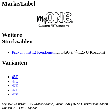
Marke/Label
Weitere
Stückzahlen
Packung mit 12 Kondomen
für 14,95 € (≙1,25 €/ Kondom)
Varianten
45E
47C
47D
47E
47F
49C
49D
MyONE «Custom Fit» Maßkondome, Größe 55H (36 St.), Vorratsbox haben
49E
wir seit 2023 im Angebot.