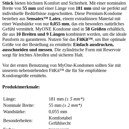
Stück
bieten höchsten Komfort und Sicherheit. Mit einer nominalen
Breite von
55 mm
und einer Länge von
181 mm
sind sie perfekt auf
individuelle Bedürfnisse zugeschnitten. Diese Premium-Kondome
bestehen aus
Sensatex™ Latex
, einem extradünnen Material mit
einer Wandstärke von nur
0,055 mm
, das ein besonders natürliches
Gefühl vermittelt. MyONE Kondome sind in
58 Größen
erhältlich,
die aus
10 Breiten und 9 Längen
kombiniert werden, um die ideale
Passform zu garantieren. Nutzen Sie das
FitKit™
, um Ihre optimale
Größe vor der Bestellung zu ermitteln:
Einfach ausdrucken,
ausschneiden und messen
. Die zylindrische Form mit Reservoir
sorgt für leichtes Abrollen und sicheren Halt.
Vor der ersten Benutzung von MyOne-Kondomen sollten Sie mit
unserem nebenstehenden FitKit™ die für Sie empfohlene
Kondomgröße ermitteln.
Produktmerkmale:
Länge:
181 mm
(± 5 mm*)
Nominale Breite:
55 mm
(± 2 mm*)
Wandstärke:
0,055 mm
Komfortabel
Besonderheiten:
Gefühlsecht