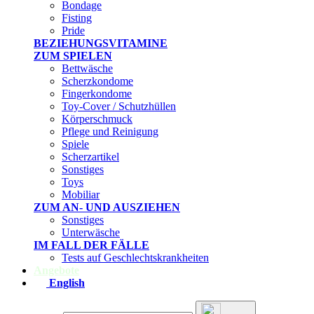
Bondage
Fisting
Pride
BEZIEHUNGSVITAMINE
ZUM SPIELEN
Bettwäsche
Scherzkondome
Fingerkondome
Toy-Cover / Schutzhüllen
Körperschmuck
Pflege und Reinigung
Spiele
Scherzartikel
Sonstiges
Toys
Mobiliar
ZUM AN- UND AUSZIEHEN
Sonstiges
Unterwäsche
IM FALL DER FÄLLE
Tests auf Geschlechtskrankheiten
Angebote
English