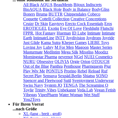
All Black
AQUA
BeauMents
Bijoux Indiscrets
BioAQUA
Black Hole
Body in Balance
BodyGliss
Boners
Bruma
BUTTR
Chippendales
Cobeco
Coquette
Cottelli Collection
Creative Conceptions
Cruizr
Dr Skin
Easytoys
Erecto Cock Essentials
Eros
EROTICGEL
Exotiq
Eye Of Love
Fleshlight
Flutschi
FPPR.
Hot Fantasy
Hueman
ID Lube
Intimate
Intimate
Earth
IntimateLine
INTT
Joydivision
Joydrops
Joyride
Just Glide
Kama Sutra
Kheper Games
LIEBE Toys
Loving Joy
Lubry
M For Men
Magoon
Master Series
Masturmate
MedIntim
Mega Silk
Mixgliss
Moodzz
Morningstar Pharma
nevernot
NGel
NUEI Cosmetics
NURU
Obsessive
OLIVIA
Orgie
Orion
OTOUCH
Out of the Blue
Panthra
Penthouse
Pharmquests
Pjur
Play Wiv Me
PONTUS
Prorino
Rebel
Reload
Ruf
Secret Play
Sensuva
Sexpäd.Berlin
Shiatsu
SONO
Spencer and Fleetwood
Sutil
Svenjoyment Underwear
Swiss Navy
System JO
TENGA
The Screaming O
Toylie
Trinity Vibes
Unbekannt
Veda.Lab
Vegan Fetish
Vibeggs
ViperPharm
Water Woman
Wet Stuff
You2Toys
Für Ihren Vorrat
...nach Größe
XL (lang - breit - groß)