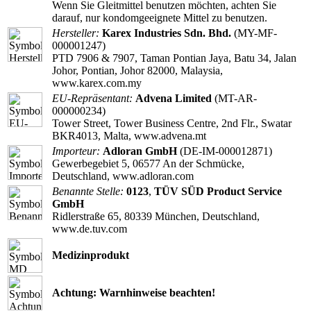
Wenn Sie Gleitmittel benutzen möchten, achten Sie
darauf, nur kondomgeeignete Mittel zu benutzen.
Hersteller:
Karex Industries Sdn. Bhd.
(MY-MF-
000001247)
PTD 7906 & 7907, Taman Pontian Jaya, Batu 34, Jalan
Johor, Pontian, Johor 82000, Malaysia,
www.karex.com.my
EU-Repräsentant:
Advena Limited
(MT-AR-
000000234)
Tower Street, Tower Business Centre, 2nd Flr., Swatar
BKR4013, Malta, www.advena.mt
Importeur:
Adloran GmbH
(DE-IM-000012871)
Gewerbegebiet 5, 06577 An der Schmücke,
Deutschland, www.adloran.com
Benannte Stelle:
0123
,
TÜV SÜD Product Service
GmbH
Ridlerstraße 65, 80339 München, Deutschland,
www.de.tuv.com
Medizinprodukt
Achtung: Warnhinweise beachten!