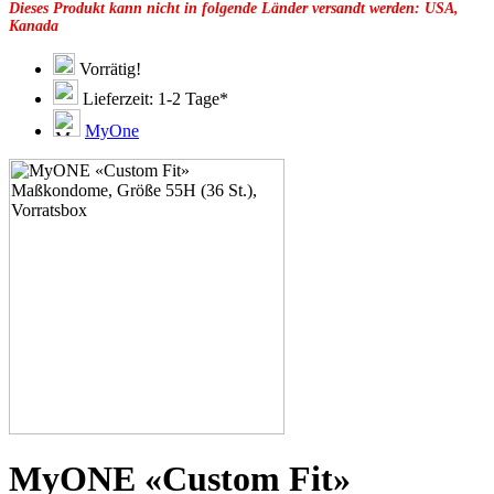
Dieses Produkt kann nicht in folgende Länder versandt werden: USA,
49F
Kanada
49G
51C
51D
Vorrätig!
51E
Lieferzeit: 1-2 Tage*
51F
51G
MyOne
51H
53C
53D
53E
53F
53G
53H
55D
55E
55F
55G
55J
57D
57E
57F
57G
57H
MyONE «Custom Fit»
57K