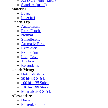
XS (kurz - eng - klein)
Standard (mittel)
Material
Latex
Latexfrei
...nach Typ
Anatomisch
Extra Feucht
Normal
Stimulierend
Aroma & Farbe
Extra dick
Extra dünn
Long Love
Trocken
Besonderes
...nach Menge
Unter 50 Stück
50 bis 99 Stück
100 bis 135 Stück
136 bis 199 Stück
Mehr als 200 Stück
Alles andere
Dams
Frauenkondome