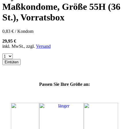
60E
Maßkondome, Größe 55H (36
60F
60G
St.), Vorratsbox
60H
60J
60K
0,83 € / Kondom
60L
64E
29,95 €
64F
inkl. MwSt., zzgl.
Versand
64G
64K
64L
Eintüten
64M
69G
69H
69J
Passen Sie Ihre Größe an:
69K
69L
69M