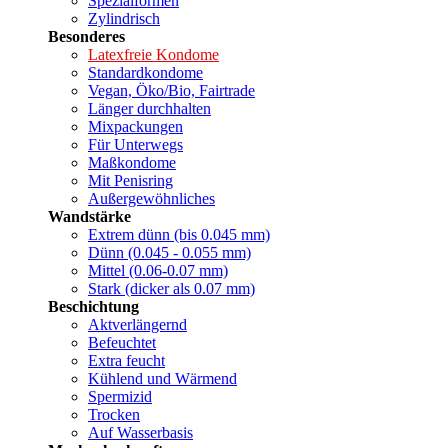
Spezialformen
Zylindrisch
Besonderes
Latexfreie Kondome
Standardkondome
Vegan, Öko/Bio, Fairtrade
Länger durchhalten
Mixpackungen
Für Unterwegs
Maßkondome
Mit Penisring
Außergewöhnliches
Wandstärke
Extrem dünn (bis 0.045 mm)
Dünn (0.045 - 0.055 mm)
Mittel (0.06-0.07 mm)
Stark (dicker als 0.07 mm)
Beschichtung
Aktverlängernd
Befeuchtet
Extra feucht
Kühlend und Wärmend
Spermizid
Trocken
Auf Wasserbasis