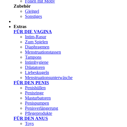
Folien mit Motiv
Zubehör
Gleitgel
Sonstiges
Test Sets
Extras
FÜR DIE VAGINA
Intim-Rasur
Zum Spielen
Diaphragmen
Menstruationstassen
Tampons
Intimhygiene
Dilatatoren
Liebeskugeln
Menstruationsunterwäsche
FÜR DEN PENIS
Penishüllen
Penisringe
Masturbatoren
Penispumpen
Penisverlängerung
Pflegeprodukte
FÜR DEN ANUS
Toys