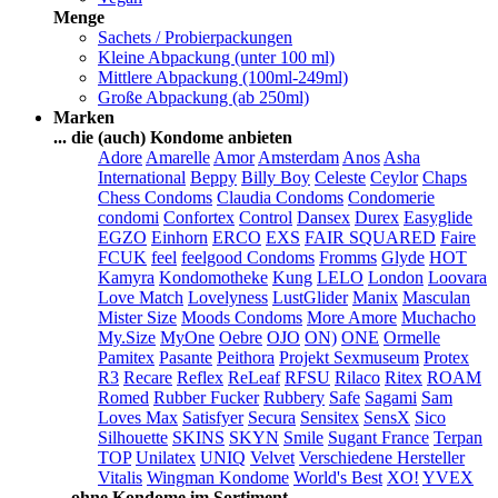
Menge
Sachets / Probierpackungen
Kleine Abpackung (unter 100 ml)
Mittlere Abpackung (100ml-249ml)
Große Abpackung (ab 250ml)
Marken
... die (auch) Kondome anbieten
Adore
Amarelle
Amor
Amsterdam
Anos
Asha
International
Beppy
Billy Boy
Celeste
Ceylor
Chaps
Chess Condoms
Claudia Condoms
Condomerie
condomi
Confortex
Control
Dansex
Durex
Easyglide
EGZO
Einhorn
ERCO
EXS
FAIR SQUARED
Faire
FCUK
feel
feelgood Condoms
Fromms
Glyde
HOT
Kamyra
Kondomotheke
Kung
LELO
London
Loovara
Love Match
Lovelyness
LustGlider
Manix
Masculan
Mister Size
Moods Condoms
More Amore
Muchacho
My.Size
MyOne
Oebre
OJO
ON)
ONE
Ormelle
Pamitex
Pasante
Peithora
Projekt Sexmuseum
Protex
R3
Recare
Reflex
ReLeaf
RFSU
Rilaco
Ritex
ROAM
Romed
Rubber Fucker
Rubbery
Safe
Sagami
Sam
Loves Max
Satisfyer
Secura
Sensitex
SensX
Sico
Silhouette
SKINS
SKYN
Smile
Sugant France
Terpan
TOP
Unilatex
UNIQ
Velvet
Verschiedene Hersteller
Vitalis
Wingman Kondome
World's Best
XO!
YVEX
... ohne Kondome im Sortiment