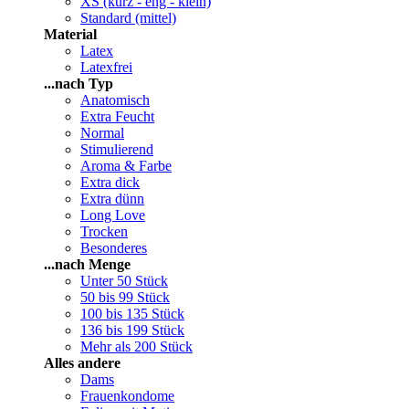
XS (kurz - eng - klein)
Standard (mittel)
Material
Latex
Latexfrei
...nach Typ
Anatomisch
Extra Feucht
Normal
Stimulierend
Aroma & Farbe
Extra dick
Extra dünn
Long Love
Trocken
Besonderes
...nach Menge
Unter 50 Stück
50 bis 99 Stück
100 bis 135 Stück
136 bis 199 Stück
Mehr als 200 Stück
Alles andere
Dams
Frauenkondome