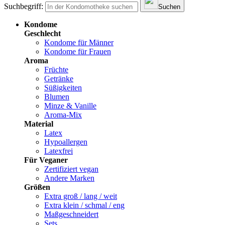
Suchbegriff:
Suchen
Kondome
Geschlecht
Kondome für Männer
Kondome für Frauen
Aroma
Früchte
Getränke
Süßigkeiten
Blumen
Minze & Vanille
Aroma-Mix
Material
Latex
Hypoallergen
Latexfrei
Für Veganer
Zertifiziert vegan
Andere Marken
Größen
Extra groß / lang / weit
Extra klein / schmal / eng
Maßgeschneidert
Sets