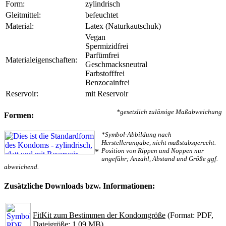
Form:
zylindrisch
Gleitmittel:
befeuchtet
Material:
Latex (Naturkautschuk)
Vegan
Spermizidfrei
Parfümfrei
Materialeigenschaften:
Geschmacksneutral
Farbstofffrei
Benzocainfrei
Reservoir:
mit Reservoir
*gesetzlich zulässige Maßabweichung
Formen:
*Symbol-Abbildung nach
Herstellerangabe, nicht maßstabsgerecht.
Position von Rippen und Noppen nur
*
ungefähr; Anzahl, Abstand und Größe ggf.
abweichend.
Zusätzliche Downloads bzw. Informationen:
FitKit zum Bestimmen der Kondomgröße
(Format: PDF,
Dateigröße: 1.09 MB)