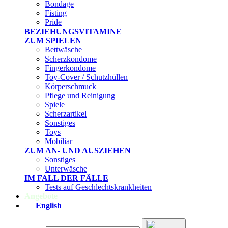
Bondage
Fisting
Pride
BEZIEHUNGSVITAMINE
ZUM SPIELEN
Bettwäsche
Scherzkondome
Fingerkondome
Toy-Cover / Schutzhüllen
Körperschmuck
Pflege und Reinigung
Spiele
Scherzartikel
Sonstiges
Toys
Mobiliar
ZUM AN- UND AUSZIEHEN
Sonstiges
Unterwäsche
IM FALL DER FÄLLE
Tests auf Geschlechtskrankheiten
Angebote
English