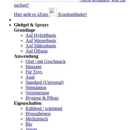
suchen?
Hier geht es z
Z
um
Kondomfinder!
Dams
Gleitgel & Sprays
Grundlage
Auf Hybridbasis
Auf Wasserbasis
Auf Silikonbasis
Auf Ölbasis
Anwendung
Oral / mit Geschmack
Massage
Für Toys
Anal
Standard (Universal)
Stimulation
Verzögerung
Hygiene & Pflege
Eigenschaften
Kühlend / wärmend
Hypoallergen
Medizinisch
Bio
Vegan