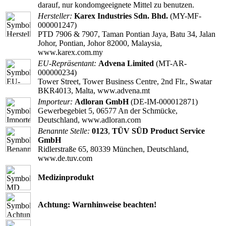
darauf, nur kondomgeeignete Mittel zu benutzen.
Hersteller:
Karex Industries Sdn. Bhd.
(MY-MF-
000001247)
PTD 7906 & 7907, Taman Pontian Jaya, Batu 34, Jalan
Johor, Pontian, Johor 82000, Malaysia,
www.karex.com.my
EU-Repräsentant:
Advena Limited
(MT-AR-
000000234)
Tower Street, Tower Business Centre, 2nd Flr., Swatar
BKR4013, Malta, www.advena.mt
Importeur:
Adloran GmbH
(DE-IM-000012871)
Gewerbegebiet 5, 06577 An der Schmücke,
Deutschland, www.adloran.com
Benannte Stelle:
0123
,
TÜV SÜD Product Service
GmbH
Ridlerstraße 65, 80339 München, Deutschland,
www.de.tuv.com
Medizinprodukt
Achtung: Warnhinweise beachten!