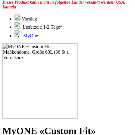
Dieses Produkt kann nicht in folgende Länder versandt werden: USA,
49F
Kanada
49G
51C
51D
Vorrätig!
51E
Lieferzeit: 1-2 Tage*
51F
51G
MyOne
51H
53C
53D
53E
53F
53G
53H
55D
55E
55F
55G
55H
55J
57D
57E
57F
57G
MyONE «Custom Fit»
57H