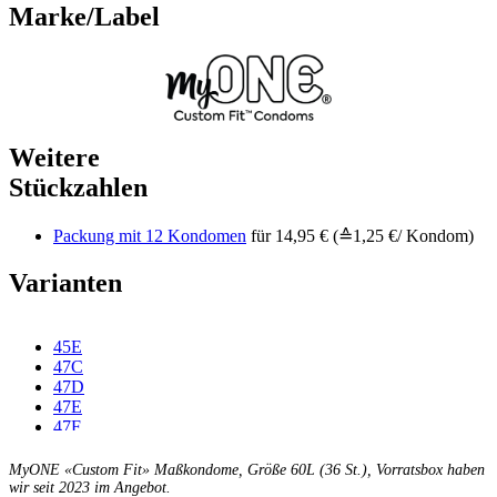
Marke/Label
Weitere
Stückzahlen
Packung mit 12 Kondomen
für 14,95 € (≙1,25 €/ Kondom)
Varianten
45E
47C
47D
47E
47F
49C
49D
MyONE «Custom Fit» Maßkondome, Größe 60L (36 St.), Vorratsbox haben
49E
wir seit 2023 im Angebot.