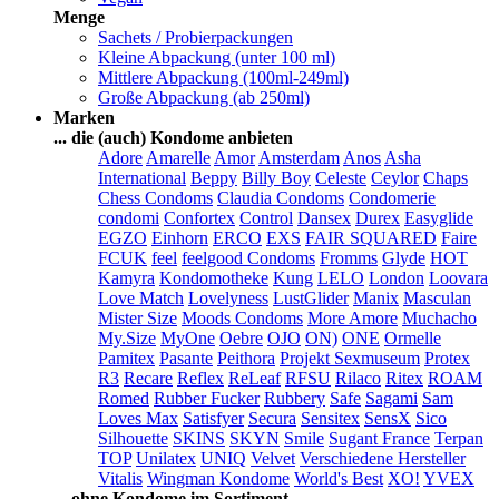
Menge
Sachets / Probierpackungen
Kleine Abpackung (unter 100 ml)
Mittlere Abpackung (100ml-249ml)
Große Abpackung (ab 250ml)
Marken
... die (auch) Kondome anbieten
Adore
Amarelle
Amor
Amsterdam
Anos
Asha
International
Beppy
Billy Boy
Celeste
Ceylor
Chaps
Chess Condoms
Claudia Condoms
Condomerie
condomi
Confortex
Control
Dansex
Durex
Easyglide
EGZO
Einhorn
ERCO
EXS
FAIR SQUARED
Faire
FCUK
feel
feelgood Condoms
Fromms
Glyde
HOT
Kamyra
Kondomotheke
Kung
LELO
London
Loovara
Love Match
Lovelyness
LustGlider
Manix
Masculan
Mister Size
Moods Condoms
More Amore
Muchacho
My.Size
MyOne
Oebre
OJO
ON)
ONE
Ormelle
Pamitex
Pasante
Peithora
Projekt Sexmuseum
Protex
R3
Recare
Reflex
ReLeaf
RFSU
Rilaco
Ritex
ROAM
Romed
Rubber Fucker
Rubbery
Safe
Sagami
Sam
Loves Max
Satisfyer
Secura
Sensitex
SensX
Sico
Silhouette
SKINS
SKYN
Smile
Sugant France
Terpan
TOP
Unilatex
UNIQ
Velvet
Verschiedene Hersteller
Vitalis
Wingman Kondome
World's Best
XO!
YVEX
... ohne Kondome im Sortiment