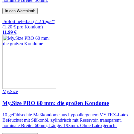
nominale Breite: 56mm.
In den Warenkorb
Sofort lieferbar (
1-2 Tage*
)
(1,20 € pro Kondom)
11
,
99
€
My.Size
My.Size PRO 60 mm: die großen Kondome
10 gefühlsechte Maßkondome aus hypoallergenem VYTEX-Latex.
Befeuchtet mit Silikonöl, zylindrisch mit Reservoir, transparent,
nominale Breite: 60mm, Länge: 193mm. Ohne Latexgeruch.