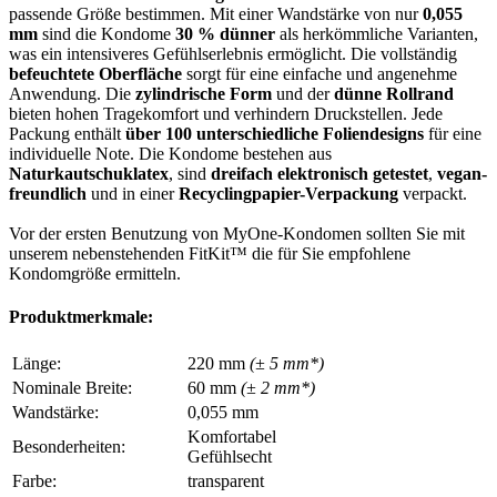
passende Größe bestimmen. Mit einer Wandstärke von nur
0,055
mm
sind die Kondome
30 % dünner
als herkömmliche Varianten,
was ein intensiveres Gefühlserlebnis ermöglicht. Die vollständig
befeuchtete Oberfläche
sorgt für eine einfache und angenehme
Anwendung. Die
zylindrische Form
und der
dünne Rollrand
bieten hohen Tragekomfort und verhindern Druckstellen. Jede
Packung enthält
über 100 unterschiedliche Foliendesigns
für eine
individuelle Note. Die Kondome bestehen aus
Naturkautschuklatex
, sind
dreifach elektronisch getestet
,
vegan-
freundlich
und in einer
Recyclingpapier-Verpackung
verpackt.
Vor der ersten Benutzung von MyOne-Kondomen sollten Sie mit
unserem nebenstehenden FitKit™ die für Sie empfohlene
Kondomgröße ermitteln.
Produktmerkmale:
Länge:
220 mm
(± 5 mm*)
Nominale Breite:
60 mm
(± 2 mm*)
Wandstärke:
0,055 mm
Komfortabel
Besonderheiten:
Gefühlsecht
Farbe:
transparent