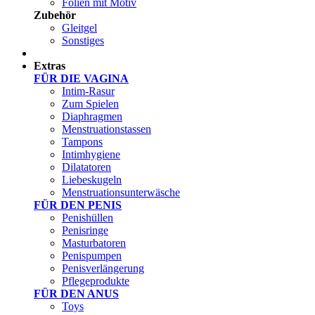
Folien mit Motiv
Zubehör
Gleitgel
Sonstiges
Test Sets
Extras
FÜR DIE VAGINA
Intim-Rasur
Zum Spielen
Diaphragmen
Menstruationstassen
Tampons
Intimhygiene
Dilatatoren
Liebeskugeln
Menstruationsunterwäsche
FÜR DEN PENIS
Penishüllen
Penisringe
Masturbatoren
Penispumpen
Penisverlängerung
Pflegeprodukte
FÜR DEN ANUS
Toys