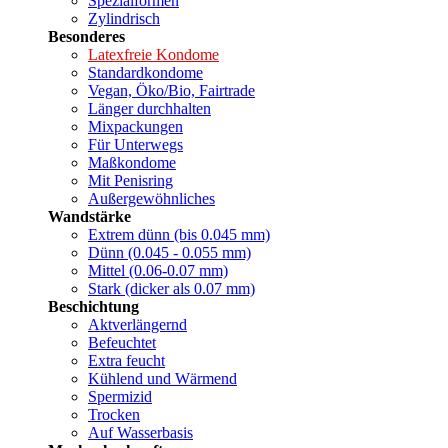
Spezialformen
Zylindrisch
Besonderes
Latexfreie Kondome
Standardkondome
Vegan, Öko/Bio, Fairtrade
Länger durchhalten
Mixpackungen
Für Unterwegs
Maßkondome
Mit Penisring
Außergewöhnliches
Wandstärke
Extrem dünn (bis 0.045 mm)
Dünn (0.045 - 0.055 mm)
Mittel (0.06-0.07 mm)
Stark (dicker als 0.07 mm)
Beschichtung
Aktverlängernd
Befeuchtet
Extra feucht
Kühlend und Wärmend
Spermizid
Trocken
Auf Wasserbasis