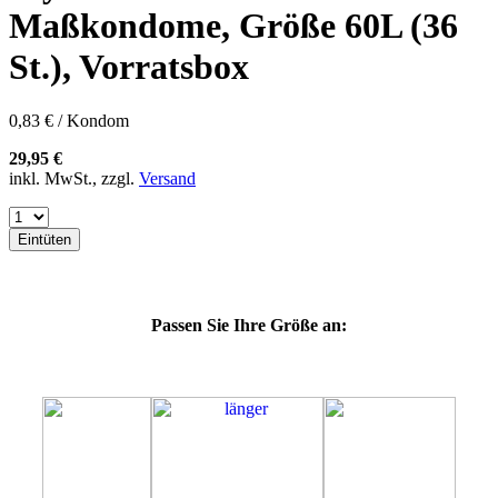
57K
Maßkondome, Größe 60L (36
60E
60F
St.), Vorratsbox
60G
60H
60J
0,83 € / Kondom
60K
64E
29,95 €
64F
inkl. MwSt., zzgl.
Versand
64G
64J
64K
Eintüten
64L
64M
69G
69H
Passen Sie Ihre Größe an:
69J
69K
69L
69M