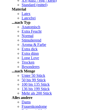
XS (kurz - eng - klein)
Standard (mittel)
Material
Latex
Latexfrei
...nach Typ
Anatomisch
Extra Feucht
Normal
Stimulierend
Aroma & Farbe
Extra dick
Extra dünn
Long Love
Trocken
Besonderes
...nach Menge
Unter 50 Stück
50 bis 99 Stück
100 bis 135 Stück
136 bis 199 Stück
Mehr als 200 Stück
Alles andere
Dams
Frauenkondome