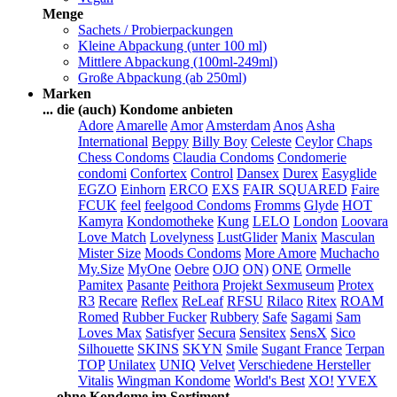
Menge
Sachets / Probierpackungen
Kleine Abpackung (unter 100 ml)
Mittlere Abpackung (100ml-249ml)
Große Abpackung (ab 250ml)
Marken
... die (auch) Kondome anbieten
Adore
Amarelle
Amor
Amsterdam
Anos
Asha
International
Beppy
Billy Boy
Celeste
Ceylor
Chaps
Chess Condoms
Claudia Condoms
Condomerie
condomi
Confortex
Control
Dansex
Durex
Easyglide
EGZO
Einhorn
ERCO
EXS
FAIR SQUARED
Faire
FCUK
feel
feelgood Condoms
Fromms
Glyde
HOT
Kamyra
Kondomotheke
Kung
LELO
London
Loovara
Love Match
Lovelyness
LustGlider
Manix
Masculan
Mister Size
Moods Condoms
More Amore
Muchacho
My.Size
MyOne
Oebre
OJO
ON)
ONE
Ormelle
Pamitex
Pasante
Peithora
Projekt Sexmuseum
Protex
R3
Recare
Reflex
ReLeaf
RFSU
Rilaco
Ritex
ROAM
Romed
Rubber Fucker
Rubbery
Safe
Sagami
Sam
Loves Max
Satisfyer
Secura
Sensitex
SensX
Sico
Silhouette
SKINS
SKYN
Smile
Sugant France
Terpan
TOP
Unilatex
UNIQ
Velvet
Verschiedene Hersteller
Vitalis
Wingman Kondome
World's Best
XO!
YVEX
... ohne Kondome im Sortiment