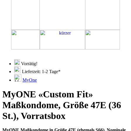
Vorrätig!
Lieferzeit: 1-2 Tage*
MyOne
MyONE «Custom Fit»
Maßkondome, Größe 47E (36
St.), Vorratsbox
MyONE Maßkondome in Größe 47E (ehemals S66). Nominale