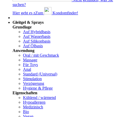
suchen?
Hier geht es z
Z
um
Kondomfinder!
Dams
Gleitgel & Sprays
Grundlage
Auf Hybridbasis
Auf Wasserbasis
Auf Silikonbasis
Auf Ölbasis
Anwendung
Oral / mit Geschmack
Massage
Für Toys
Anal
Standard (Universal)
Stimulation
Verzögerung
Hygiene & Pflege
Eigenschaften
Kühlend / wärmend
Hypoallergen
Medizinisch
Bio
Vegan