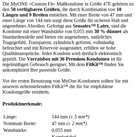
Die MyONE «Custom Fit» Maßkondome in Größe 47E gehören zu
den
58 verfügbaren Größen
, die durch Kombination von
10
Längen und 9 Breiten
entstehen. Mit einer Breite von 47 mm und
einer Länge von 144 mm sorgt diese Größe für sicheren Halt und
angenehmes Abrollen. Gefertigt aus
Sensatex™ Latex
, sind die
Kondome mit einer Wandstärke von 0,055 mm
30 % dünner
als
Standardmodelle und bieten ein angenehmes, natürliches
Tragegefühl. Transparent, zylindrisch geformt, vollständig
befeuchtet und mit Reservoir ausgestattet, erfüllen sie hohe
Qualitätsansprüche. Jedes Kondom wird dreifach elektronisch
geprüft. Die
Vorratsbox mit 36 Premium-Kondomen
ist für
regelmäßigen Gebrauch geeignet. Mit dem
FitKit™
finden Sie
unkompliziert Ihre passende Größe.
Vor der ersten Benutzung von MyOne-Kondomen sollten Sie mit
unserem nebenstehenden FitKit™ die für Sie empfohlene
Kondomgröße ermitteln.
Produktmerkmale:
Länge:
144 mm
(± 5 mm*)
Nominale Breite:
47 mm
(± 2 mm*)
Wandstärke:
0,055 mm
Komfortabel