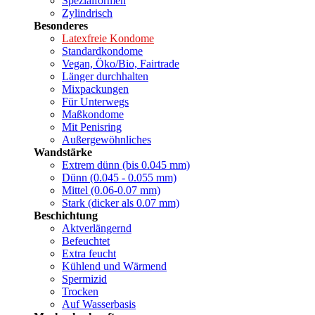
Spezialformen
Zylindrisch
Besonderes
Latexfreie Kondome
Standardkondome
Vegan, Öko/Bio, Fairtrade
Länger durchhalten
Mixpackungen
Für Unterwegs
Maßkondome
Mit Penisring
Außergewöhnliches
Wandstärke
Extrem dünn (bis 0.045 mm)
Dünn (0.045 - 0.055 mm)
Mittel (0.06-0.07 mm)
Stark (dicker als 0.07 mm)
Beschichtung
Aktverlängernd
Befeuchtet
Extra feucht
Kühlend und Wärmend
Spermizid
Trocken
Auf Wasserbasis