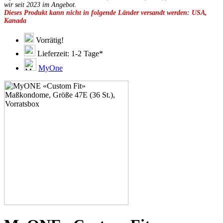
49F
wir seit 2023 im Angebot.
Dieses Produkt kann nicht in folgende Länder versandt werden: USA,
49G
Kanada
51C
51D
51E
Vorrätig!
51F
Lieferzeit: 1-2 Tage*
51G
51H
MyOne
53C
53D
53E
53F
53G
53H
55D
55E
55F
55G
55H
55J
57D
57E
57F
57G
57H