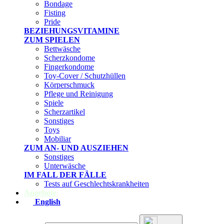
Bondage
Fisting
Pride
BEZIEHUNGSVITAMINE
ZUM SPIELEN
Bettwäsche
Scherzkondome
Fingerkondome
Toy-Cover / Schutzhüllen
Körperschmuck
Pflege und Reinigung
Spiele
Scherzartikel
Sonstiges
Toys
Mobiliar
ZUM AN- UND AUSZIEHEN
Sonstiges
Unterwäsche
IM FALL DER FÄLLE
Tests auf Geschlechtskrankheiten
Angebote
English