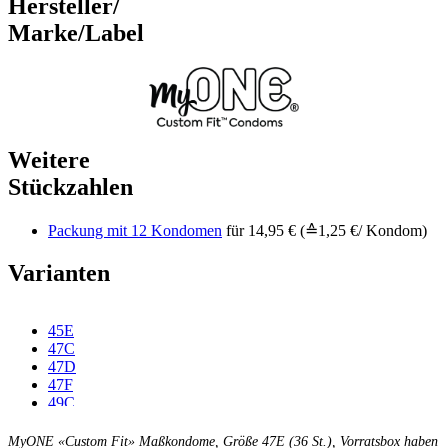
Hersteller/
Marke/Label
Weitere
Stückzahlen
Packung mit 12 Kondomen
für 14,95 € (≙1,25 €/ Kondom)
Varianten
45E
47C
47D
47F
49C
49D
49E
MyONE «Custom Fit» Maßkondome, Größe 47E (36 St.), Vorratsbox haben