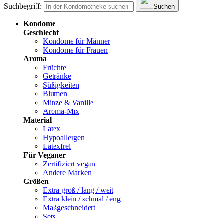
Suchbegriff:
Suchen
Kondome
Geschlecht
Kondome für Männer
Kondome für Frauen
Aroma
Früchte
Getränke
Süßigkeiten
Blumen
Minze & Vanille
Aroma-Mix
Material
Latex
Hypoallergen
Latexfrei
Für Veganer
Zertifiziert vegan
Andere Marken
Größen
Extra groß / lang / weit
Extra klein / schmal / eng
Maßgeschneidert
Sets