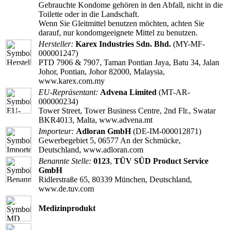
Gebrauchte Kondome gehören in den Abfall, nicht in die
Toilette oder in die Landschaft.
Wenn Sie Gleitmittel benutzen möchten, achten Sie
darauf, nur kondomgeeignete Mittel zu benutzen.
Hersteller:
Karex Industries Sdn. Bhd.
(MY-MF-
000001247)
PTD 7906 & 7907, Taman Pontian Jaya, Batu 34, Jalan
Johor, Pontian, Johor 82000, Malaysia,
www.karex.com.my
EU-Repräsentant:
Advena Limited
(MT-AR-
000000234)
Tower Street, Tower Business Centre, 2nd Flr., Swatar
BKR4013, Malta, www.advena.mt
Importeur:
Adloran GmbH
(DE-IM-000012871)
Gewerbegebiet 5, 06577 An der Schmücke,
Deutschland, www.adloran.com
Benannte Stelle:
0123
,
TÜV SÜD Product Service
GmbH
Ridlerstraße 65, 80339 München, Deutschland,
www.de.tuv.com
Medizinprodukt