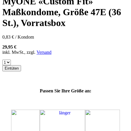
MyONE «Custom Fit»
57K
60E
Maßkondome, Größe 47E (36
60F
60G
St.), Vorratsbox
60H
60J
60K
0,83 € / Kondom
60L
64E
29,95 €
64F
inkl. MwSt., zzgl.
Versand
64G
64K
64L
Eintüten
64M
69G
69H
69J
Passen Sie Ihre Größe an:
69K
69L
69M