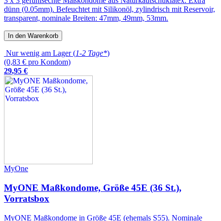
3 x 3 gefühlsechte Maßkondome aus Naturkautschuklatex. Extra
dünn (0.05mm). Befeuchtet mit Silikonöl, zylindrisch mit Reservoir,
transparent, nominale Breiten: 47mm, 49mm, 53mm.
In den Warenkorb
Nur wenig am Lager (
1-2 Tage*
)
(0,83 € pro Kondom)
29
,
95
€
MyOne
MyONE Maßkondome, Größe 45E (36 St.),
Vorratsbox
MyONE Maßkondome in Größe 45E (ehemals S55). Nominale