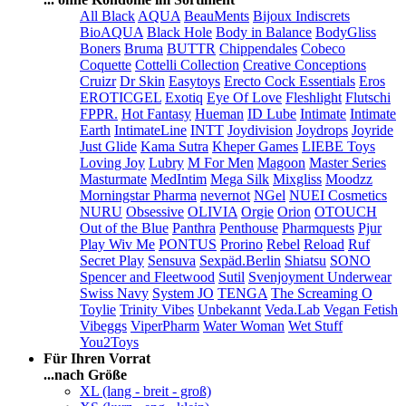
All Black
AQUA
BeauMents
Bijoux Indiscrets
BioAQUA
Black Hole
Body in Balance
BodyGliss
Boners
Bruma
BUTTR
Chippendales
Cobeco
Coquette
Cottelli Collection
Creative Conceptions
Cruizr
Dr Skin
Easytoys
Erecto Cock Essentials
Eros
EROTICGEL
Exotiq
Eye Of Love
Fleshlight
Flutschi
FPPR.
Hot Fantasy
Hueman
ID Lube
Intimate
Intimate
Earth
IntimateLine
INTT
Joydivision
Joydrops
Joyride
Just Glide
Kama Sutra
Kheper Games
LIEBE Toys
Loving Joy
Lubry
M For Men
Magoon
Master Series
Masturmate
MedIntim
Mega Silk
Mixgliss
Moodzz
Morningstar Pharma
nevernot
NGel
NUEI Cosmetics
NURU
Obsessive
OLIVIA
Orgie
Orion
OTOUCH
Out of the Blue
Panthra
Penthouse
Pharmquests
Pjur
Play Wiv Me
PONTUS
Prorino
Rebel
Reload
Ruf
Secret Play
Sensuva
Sexpäd.Berlin
Shiatsu
SONO
Spencer and Fleetwood
Sutil
Svenjoyment Underwear
Swiss Navy
System JO
TENGA
The Screaming O
Toylie
Trinity Vibes
Unbekannt
Veda.Lab
Vegan Fetish
Vibeggs
ViperPharm
Water Woman
Wet Stuff
You2Toys
Für Ihren Vorrat
...nach Größe
XL (lang - breit - groß)