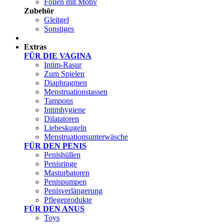
Folien mit Motiv
Zubehör
Gleitgel
Sonstiges
Test Sets
Extras
FÜR DIE VAGINA
Intim-Rasur
Zum Spielen
Diaphragmen
Menstruationstassen
Tampons
Intimhygiene
Dilatatoren
Liebeskugeln
Menstruationsunterwäsche
FÜR DEN PENIS
Penishüllen
Penisringe
Masturbatoren
Penispumpen
Penisverlängerung
Pflegeprodukte
FÜR DEN ANUS
Toys