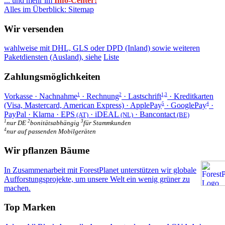
... und mehr im
Info-Center!
Alles im Überblick: Sitemap
Wir versenden
wahlweise mit DHL, GLS oder DPD (Inland) sowie weiteren
Paketdiensten (Ausland), siehe
Liste
Zahlungsmöglichkeiten
Vorkasse · Nachnahme
· Rechnung
· Lastschrift
· Kreditkarten
1
2
1,3
(Visa, Mastercard, American Express) · ApplePay
· GooglePay
·
5
4
PayPal · Klarna · EPS
· iDEAL
· Bancontact
(AT)
(NL)
(BE)
1
2
3
nur DE
bonitätsabhängig
für Stammkunden
4
nur auf passenden Mobilgeräten
Wir pflanzen Bäume
In Zusammenarbeit mit ForestPlanet unterstützen wir globale
Aufforstungsprojekte, um unsere Welt ein wenig grüner zu
machen.
Top Marken