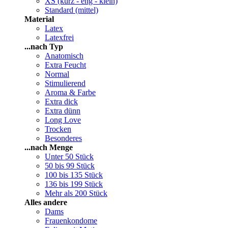
XS (kurz - eng - klein)
Standard (mittel)
Material
Latex
Latexfrei
...nach Typ
Anatomisch
Extra Feucht
Normal
Stimulierend
Aroma & Farbe
Extra dick
Extra dünn
Long Love
Trocken
Besonderes
...nach Menge
Unter 50 Stück
50 bis 99 Stück
100 bis 135 Stück
136 bis 199 Stück
Mehr als 200 Stück
Alles andere
Dams
Frauenkondome