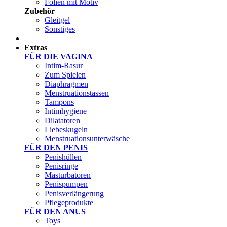
Folien mit Motiv
Zubehör
Gleitgel
Sonstiges
Test Sets
Extras
FÜR DIE VAGINA
Intim-Rasur
Zum Spielen
Diaphragmen
Menstruationstassen
Tampons
Intimhygiene
Dilatatoren
Liebeskugeln
Menstruationsunterwäsche
FÜR DEN PENIS
Penishüllen
Penisringe
Masturbatoren
Penispumpen
Penisverlängerung
Pflegeprodukte
FÜR DEN ANUS
Toys