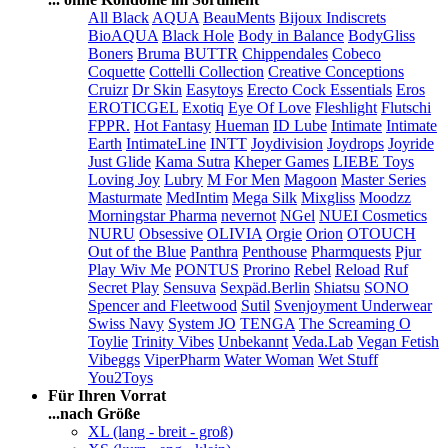
All Black
AQUA
BeauMents
Bijoux Indiscrets
BioAQUA
Black Hole
Body in Balance
BodyGliss
Boners
Bruma
BUTTR
Chippendales
Cobeco
Coquette
Cottelli Collection
Creative Conceptions
Cruizr
Dr Skin
Easytoys
Erecto Cock Essentials
Eros
EROTICGEL
Exotiq
Eye Of Love
Fleshlight
Flutschi
FPPR.
Hot Fantasy
Hueman
ID Lube
Intimate
Intimate
Earth
IntimateLine
INTT
Joydivision
Joydrops
Joyride
Just Glide
Kama Sutra
Kheper Games
LIEBE Toys
Loving Joy
Lubry
M For Men
Magoon
Master Series
Masturmate
MedIntim
Mega Silk
Mixgliss
Moodzz
Morningstar Pharma
nevernot
NGel
NUEI Cosmetics
NURU
Obsessive
OLIVIA
Orgie
Orion
OTOUCH
Out of the Blue
Panthra
Penthouse
Pharmquests
Pjur
Play Wiv Me
PONTUS
Prorino
Rebel
Reload
Ruf
Secret Play
Sensuva
Sexpäd.Berlin
Shiatsu
SONO
Spencer and Fleetwood
Sutil
Svenjoyment Underwear
Swiss Navy
System JO
TENGA
The Screaming O
Toylie
Trinity Vibes
Unbekannt
Veda.Lab
Vegan Fetish
Vibeggs
ViperPharm
Water Woman
Wet Stuff
You2Toys
Für Ihren Vorrat
...nach Größe
XL (lang - breit - groß)