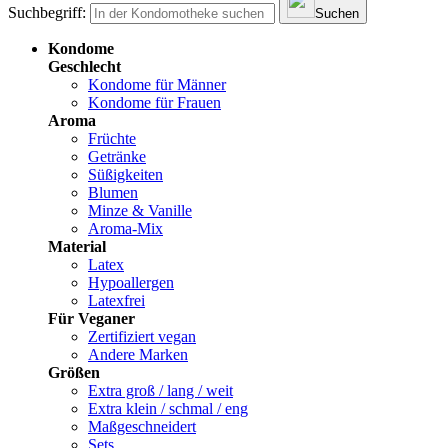
Suchbegriff:
Suchen
Kondome
Geschlecht
Kondome für Männer
Kondome für Frauen
Aroma
Früchte
Getränke
Süßigkeiten
Blumen
Minze & Vanille
Aroma-Mix
Material
Latex
Hypoallergen
Latexfrei
Für Veganer
Zertifiziert vegan
Andere Marken
Größen
Extra groß / lang / weit
Extra klein / schmal / eng
Maßgeschneidert
Sets