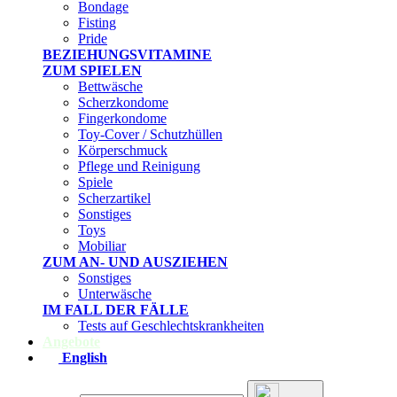
Bondage
Fisting
Pride
BEZIEHUNGSVITAMINE
ZUM SPIELEN
Bettwäsche
Scherzkondome
Fingerkondome
Toy-Cover / Schutzhüllen
Körperschmuck
Pflege und Reinigung
Spiele
Scherzartikel
Sonstiges
Toys
Mobiliar
ZUM AN- UND AUSZIEHEN
Sonstiges
Unterwäsche
IM FALL DER FÄLLE
Tests auf Geschlechtskrankheiten
Angebote
English