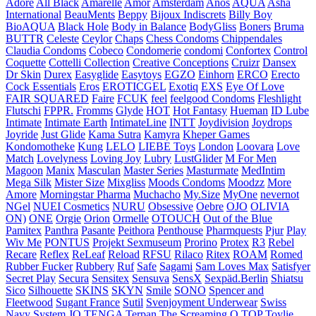
Adore
All Black
Amarelle
Amor
Amsterdam
Anos
AQUA
Asha
International
BeauMents
Beppy
Bijoux Indiscrets
Billy Boy
BioAQUA
Black Hole
Body in Balance
BodyGliss
Boners
Bruma
BUTTR
Celeste
Ceylor
Chaps
Chess Condoms
Chippendales
Claudia Condoms
Cobeco
Condomerie
condomi
Confortex
Control
Coquette
Cottelli Collection
Creative Conceptions
Cruizr
Dansex
Dr Skin
Durex
Easyglide
Easytoys
EGZO
Einhorn
ERCO
Erecto
Cock Essentials
Eros
EROTICGEL
Exotiq
EXS
Eye Of Love
FAIR SQUARED
Faire
FCUK
feel
feelgood Condoms
Fleshlight
Flutschi
FPPR.
Fromms
Glyde
HOT
Hot Fantasy
Hueman
ID Lube
Intimate
Intimate Earth
IntimateLine
INTT
Joydivision
Joydrops
Joyride
Just Glide
Kama Sutra
Kamyra
Kheper Games
Kondomotheke
Kung
LELO
LIEBE Toys
London
Loovara
Love
Match
Lovelyness
Loving Joy
Lubry
LustGlider
M For Men
Magoon
Manix
Masculan
Master Series
Masturmate
MedIntim
Mega Silk
Mister Size
Mixgliss
Moods Condoms
Moodzz
More
Amore
Morningstar Pharma
Muchacho
My.Size
MyOne
nevernot
NGel
NUEI Cosmetics
NURU
Obsessive
Oebre
OJO
OLIVIA
ON)
ONE
Orgie
Orion
Ormelle
OTOUCH
Out of the Blue
Pamitex
Panthra
Pasante
Peithora
Penthouse
Pharmquests
Pjur
Play
Wiv Me
PONTUS
Projekt Sexmuseum
Prorino
Protex
R3
Rebel
Recare
Reflex
ReLeaf
Reload
RFSU
Rilaco
Ritex
ROAM
Romed
Rubber Fucker
Rubbery
Ruf
Safe
Sagami
Sam Loves Max
Satisfyer
Secret Play
Secura
Sensitex
Sensuva
SensX
Sexpäd.Berlin
Shiatsu
Sico
Silhouette
SKINS
SKYN
Smile
SONO
Spencer and
Fleetwood
Sugant France
Sutil
Svenjoyment Underwear
Swiss
Navy
System JO
TENGA
Terpan
The Screaming O
TOP
Toylie