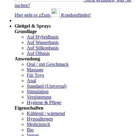
suchen?
Hier geht es z
Z
um
Kondomfinder!
Dams
Gleitgel & Sprays
Grundlage
Auf Hybridbasis
Auf Wasserbasis
Auf Silikonbasis
Auf Ölbasis
Anwendung
Oral / mit Geschmack
Massage
Für Toys
Anal
Standard (Universal)
Stimulation
Verzögerung
Hygiene & Pflege
Eigenschaften
Kühlend / wärmend
Hypoallergen
Medizinisch
Bio
Vegan