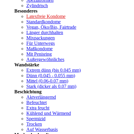
Spezialformen
Zylindrisch
Besonderes
Latexfreie Kondome
Standardkondome
Vegan, Öko/Bio, Fairtrade
Länger durchhalten
Mixpackungen
Für Unterwegs
Maßkondome
Mit Penisring
Außergewöhnliches
Wandstärke
Extrem dünn (bis 0.045 mm)
Dünn (0.045 - 0.055 mm)
Mittel (0.06-0.07 mm)
Stark (dicker als 0.07 mm)
Beschichtung
Aktverlängernd
Befeuchtet
Extra feucht
Kühlend und Wärmend
Spermizid
Trocken
Auf Wasserbasis