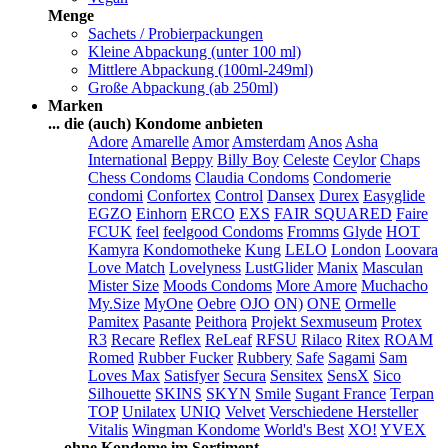
Menge
Sachets / Probierpackungen
Kleine Abpackung (unter 100 ml)
Mittlere Abpackung (100ml-249ml)
Große Abpackung (ab 250ml)
Marken
... die (auch) Kondome anbieten
Adore
Amarelle
Amor
Amsterdam
Anos
Asha
International
Beppy
Billy Boy
Celeste
Ceylor
Chaps
Chess Condoms
Claudia Condoms
Condomerie
condomi
Confortex
Control
Dansex
Durex
Easyglide
EGZO
Einhorn
ERCO
EXS
FAIR SQUARED
Faire
FCUK
feel
feelgood Condoms
Fromms
Glyde
HOT
Kamyra
Kondomotheke
Kung
LELO
London
Loovara
Love Match
Lovelyness
LustGlider
Manix
Masculan
Mister Size
Moods Condoms
More Amore
Muchacho
My.Size
MyOne
Oebre
OJO
ON)
ONE
Ormelle
Pamitex
Pasante
Peithora
Projekt Sexmuseum
Protex
R3
Recare
Reflex
ReLeaf
RFSU
Rilaco
Ritex
ROAM
Romed
Rubber Fucker
Rubbery
Safe
Sagami
Sam
Loves Max
Satisfyer
Secura
Sensitex
SensX
Sico
Silhouette
SKINS
SKYN
Smile
Sugant France
Terpan
TOP
Unilatex
UNIQ
Velvet
Verschiedene Hersteller
Vitalis
Wingman Kondome
World's Best
XO!
YVEX
... ohne Kondome im Sortiment