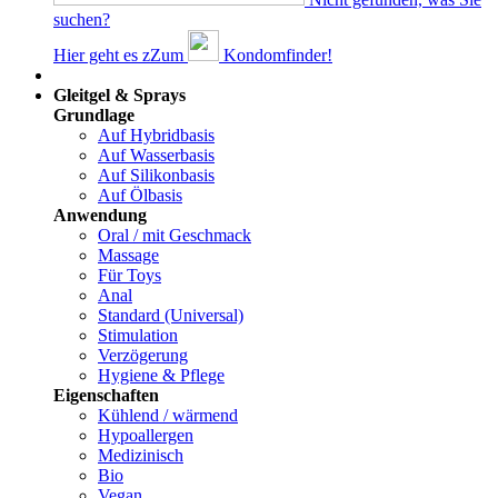
suchen?
Hier geht es z
Z
um
Kondomfinder!
Dams
Gleitgel & Sprays
Grundlage
Auf Hybridbasis
Auf Wasserbasis
Auf Silikonbasis
Auf Ölbasis
Anwendung
Oral / mit Geschmack
Massage
Für Toys
Anal
Standard (Universal)
Stimulation
Verzögerung
Hygiene & Pflege
Eigenschaften
Kühlend / wärmend
Hypoallergen
Medizinisch
Bio
Vegan