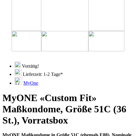
Vorrätig!
Lieferzeit: 1-2 Tage*
MyOne
MyONE «Custom Fit»
Maßkondome, Größe 51C (36
St.), Vorratsbox
MyONE Maßkondome in Größe 51C (ehemals E88). Nominale