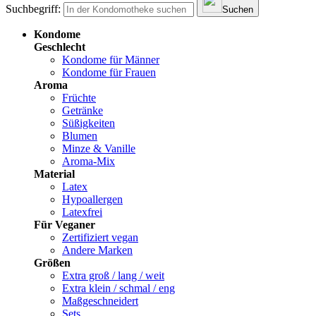
Suchbegriff:
Suchen
Kondome
Geschlecht
Kondome für Männer
Kondome für Frauen
Aroma
Früchte
Getränke
Süßigkeiten
Blumen
Minze & Vanille
Aroma-Mix
Material
Latex
Hypoallergen
Latexfrei
Für Veganer
Zertifiziert vegan
Andere Marken
Größen
Extra groß / lang / weit
Extra klein / schmal / eng
Maßgeschneidert
Sets