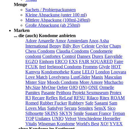
Menge
Sachets / Probierpackungen
Kleine Abpackung (unter 100 ml)
Mittlere Abpackung (100ml-249ml)
Große Abpackung (ab 250ml)
Marken
... die (auch) Kondome anbieten
Adore
Amarelle
Amor
Amsterdam
Anos
Asha
International
Beppy
Billy Boy
Celeste
Ceylor
Chaps
Chess Condoms
Claudia Condoms
Condomerie
condomi
Confortex
Control
Dansex
Durex
Easyglide
EGZO
Einhorn
ERCO
EXS
FAIR SQUARED
Faire
FCUK
feel
feelgood Condoms
Fromms
Glyde
HOT
Kamyra
Kondomotheke
Kung
LELO
London
Loovara
Love Match
Lovelyness
LustGlider
Manix
Masculan
Mister Size
Moods Condoms
More Amore
Muchacho
My.Size
MyOne
Oebre
OJO
ON)
ONE
Ormelle
Pamitex
Pasante
Peithora
Projekt Sexmuseum
Protex
R3
Recare
Reflex
ReLeaf
RFSU
Rilaco
Ritex
ROAM
Romed
Rubber Fucker
Rubbery
Safe
Sagami
Sam
Loves Max
Satisfyer
Secura
Sensitex
SensX
Sico
Silhouette
SKINS
SKYN
Smile
Sugant France
Terpan
TOP
Unilatex
UNIQ
Velvet
Verschiedene Hersteller
Vitalis
Wingman Kondome
World's Best
XO!
YVEX
... ohne Kondome im Sortiment