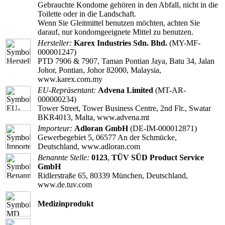
Gebrauchte Kondome gehören in den Abfall, nicht in die
Toilette oder in die Landschaft.
Wenn Sie Gleitmittel benutzen möchten, achten Sie
darauf, nur kondomgeeignete Mittel zu benutzen.
Hersteller:
Karex Industries Sdn. Bhd.
(MY-MF-
000001247)
PTD 7906 & 7907, Taman Pontian Jaya, Batu 34, Jalan
Johor, Pontian, Johor 82000, Malaysia,
www.karex.com.my
EU-Repräsentant:
Advena Limited
(MT-AR-
000000234)
Tower Street, Tower Business Centre, 2nd Flr., Swatar
BKR4013, Malta, www.advena.mt
Importeur:
Adloran GmbH
(DE-IM-000012871)
Gewerbegebiet 5, 06577 An der Schmücke,
Deutschland, www.adloran.com
Benannte Stelle:
0123
,
TÜV SÜD Product Service
GmbH
Ridlerstraße 65, 80339 München, Deutschland,
www.de.tuv.com
Medizinprodukt