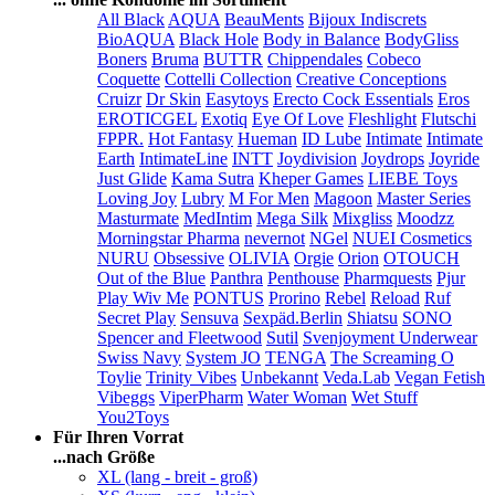
All Black
AQUA
BeauMents
Bijoux Indiscrets
BioAQUA
Black Hole
Body in Balance
BodyGliss
Boners
Bruma
BUTTR
Chippendales
Cobeco
Coquette
Cottelli Collection
Creative Conceptions
Cruizr
Dr Skin
Easytoys
Erecto Cock Essentials
Eros
EROTICGEL
Exotiq
Eye Of Love
Fleshlight
Flutschi
FPPR.
Hot Fantasy
Hueman
ID Lube
Intimate
Intimate
Earth
IntimateLine
INTT
Joydivision
Joydrops
Joyride
Just Glide
Kama Sutra
Kheper Games
LIEBE Toys
Loving Joy
Lubry
M For Men
Magoon
Master Series
Masturmate
MedIntim
Mega Silk
Mixgliss
Moodzz
Morningstar Pharma
nevernot
NGel
NUEI Cosmetics
NURU
Obsessive
OLIVIA
Orgie
Orion
OTOUCH
Out of the Blue
Panthra
Penthouse
Pharmquests
Pjur
Play Wiv Me
PONTUS
Prorino
Rebel
Reload
Ruf
Secret Play
Sensuva
Sexpäd.Berlin
Shiatsu
SONO
Spencer and Fleetwood
Sutil
Svenjoyment Underwear
Swiss Navy
System JO
TENGA
The Screaming O
Toylie
Trinity Vibes
Unbekannt
Veda.Lab
Vegan Fetish
Vibeggs
ViperPharm
Water Woman
Wet Stuff
You2Toys
Für Ihren Vorrat
...nach Größe
XL (lang - breit - groß)