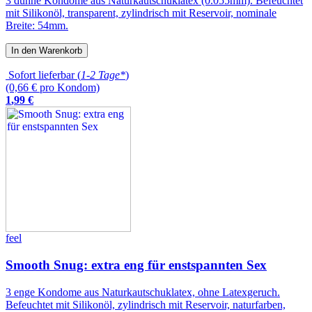
3 dünne Kondome aus Naturkautschuklatex (0.055mm). Befeuchtet
mit Silikonöl, transparent, zylindrisch mit Reservoir, nominale
Breite: 54mm.
In den Warenkorb
Sofort lieferbar (
1-2 Tage*
)
(0,66 € pro Kondom)
1
,
99
€
feel
Smooth Snug: extra eng für enstspannten Sex
3 enge Kondome aus Naturkautschuklatex, ohne Latexgeruch.
Befeuchtet mit Silikonöl, zylindrisch mit Reservoir, naturfarben,