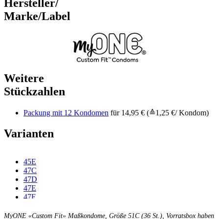
Hersteller/
Marke/Label
Weitere
Stückzahlen
Packung mit 12 Kondomen
für 14,95 € (≙1,25 €/ Kondom)
Varianten
45E
47C
47D
47E
47F
49C
49D
MyONE «Custom Fit» Maßkondome, Größe 51C (36 St.), Vorratsbox haben