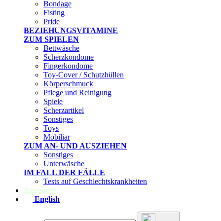
Bondage
Fisting
Pride
BEZIEHUNGSVITAMINE
ZUM SPIELEN
Bettwäsche
Scherzkondome
Fingerkondome
Toy-Cover / Schutzhüllen
Körperschmuck
Pflege und Reinigung
Spiele
Scherzartikel
Sonstiges
Toys
Mobiliar
ZUM AN- UND AUSZIEHEN
Sonstiges
Unterwäsche
IM FALL DER FÄLLE
Tests auf Geschlechtskrankheiten
Angebote
English