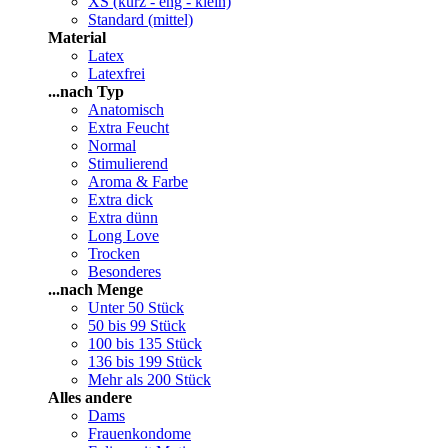
XS (kurz - eng - klein)
Standard (mittel)
Material
Latex
Latexfrei
...nach Typ
Anatomisch
Extra Feucht
Normal
Stimulierend
Aroma & Farbe
Extra dick
Extra dünn
Long Love
Trocken
Besonderes
...nach Menge
Unter 50 Stück
50 bis 99 Stück
100 bis 135 Stück
136 bis 199 Stück
Mehr als 200 Stück
Alles andere
Dams
Frauenkondome