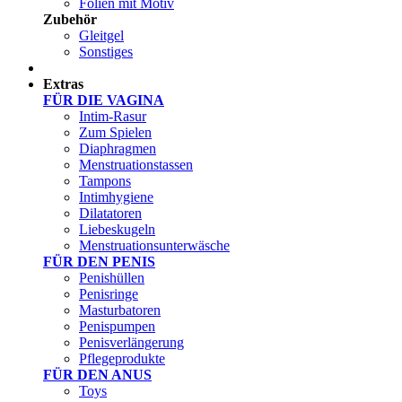
Folien mit Motiv
Zubehör
Gleitgel
Sonstiges
Test Sets
Extras
FÜR DIE VAGINA
Intim-Rasur
Zum Spielen
Diaphragmen
Menstruationstassen
Tampons
Intimhygiene
Dilatatoren
Liebeskugeln
Menstruationsunterwäsche
FÜR DEN PENIS
Penishüllen
Penisringe
Masturbatoren
Penispumpen
Penisverlängerung
Pflegeprodukte
FÜR DEN ANUS
Toys