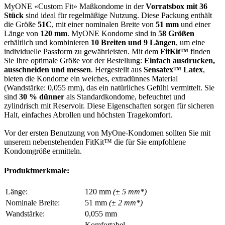
MyONE «Custom Fit» Maßkondome in der
Vorratsbox mit 36
Stück
sind ideal für regelmäßige Nutzung. Diese Packung enthält
die Größe
51C
, mit einer nominalen Breite von
51 mm
und einer
Länge von
120 mm
. MyONE Kondome sind in
58 Größen
erhältlich und kombinieren
10 Breiten und 9 Längen
, um eine
individuelle Passform zu gewährleisten. Mit dem
FitKit™
finden
Sie Ihre optimale Größe vor der Bestellung:
Einfach ausdrucken,
ausschneiden und messen
. Hergestellt aus
Sensatex™ Latex
,
bieten die Kondome ein weiches, extradünnes Material
(Wandstärke: 0,055 mm), das ein natürliches Gefühl vermittelt. Sie
sind
30 % dünner
als Standardkondome, befeuchtet und
zylindrisch mit Reservoir. Diese Eigenschaften sorgen für sicheren
Halt, einfaches Abrollen und höchsten Tragekomfort.
Vor der ersten Benutzung von MyOne-Kondomen sollten Sie mit
unserem nebenstehenden FitKit™ die für Sie empfohlene
Kondomgröße ermitteln.
Produktmerkmale:
Länge:
120 mm
(± 5 mm*)
Nominale Breite:
51 mm
(± 2 mm*)
Wandstärke:
0,055 mm
Komfortabel