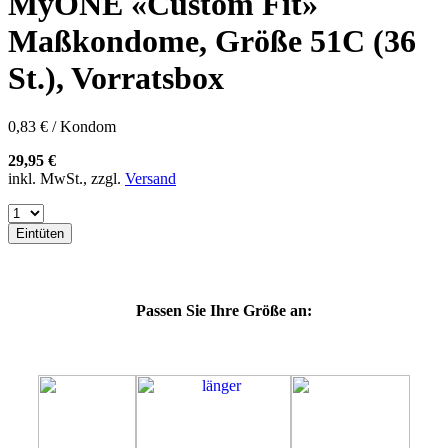
MyONE «Custom Fit»
57K
60E
Maßkondome, Größe 51C (36
60F
60G
St.), Vorratsbox
60H
60J
60K
0,83 € / Kondom
60L
64E
29,95 €
64F
inkl. MwSt., zzgl.
Versand
64G
64J
64K
Eintüten
64L
64M
69G
69H
Passen Sie Ihre Größe an:
69J
69K
69L
69M