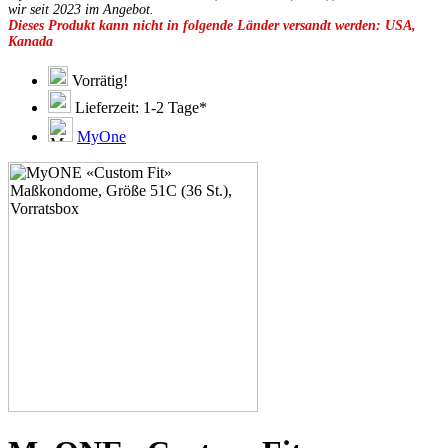
49E
wir seit 2023 im Angebot.
Dieses Produkt kann nicht in folgende Länder versandt werden: USA,
49F
Kanada
49G
51D
51E
Vorrätig!
51F
Lieferzeit: 1-2 Tage*
51G
51H
MyOne
53C
53D
53E
53F
53G
53H
55D
55E
55F
55G
55H
55J
57D
57E
57F
57G
57H