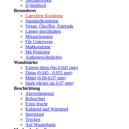
Spezialformen
Zylindrisch
Besonderes
Latexfreie Kondome
Standardkondome
Vegan, Öko/Bio, Fairtrade
Länger durchhalten
Mixpackungen
Für Unterwegs
Maßkondome
Mit Penisring
Außergewöhnliches
Wandstärke
Extrem dünn (bis 0.045 mm)
Dünn (0.045 - 0.055 mm)
Mittel (0.06-0.07 mm)
Stark (dicker als 0.07 mm)
Beschichtung
Aktverlängernd
Befeuchtet
Extra feucht
Kühlend und Wärmend
Spermizid
Trocken
Auf Wasserbasis