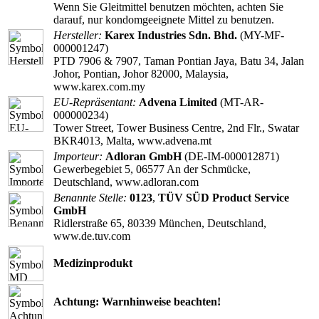
Wenn Sie Gleitmittel benutzen möchten, achten Sie
darauf, nur kondomgeeignete Mittel zu benutzen.
Hersteller:
Karex Industries Sdn. Bhd.
(MY-MF-
000001247)
PTD 7906 & 7907, Taman Pontian Jaya, Batu 34, Jalan
Johor, Pontian, Johor 82000, Malaysia,
www.karex.com.my
EU-Repräsentant:
Advena Limited
(MT-AR-
000000234)
Tower Street, Tower Business Centre, 2nd Flr., Swatar
BKR4013, Malta, www.advena.mt
Importeur:
Adloran GmbH
(DE-IM-000012871)
Gewerbegebiet 5, 06577 An der Schmücke,
Deutschland, www.adloran.com
Benannte Stelle:
0123
,
TÜV SÜD Product Service
GmbH
Ridlerstraße 65, 80339 München, Deutschland,
www.de.tuv.com
Medizinprodukt
Achtung: Warnhinweise beachten!