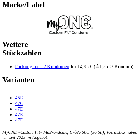
Marke/Label
Weitere
Stückzahlen
Packung mit 12 Kondomen
für 14,95 € (≙1,25 €/ Kondom)
Varianten
45E
47C
47D
47E
47F
49C
49D
MyONE «Custom Fit» Maßkondome, Größe 60G (36 St.), Vorratsbox haben
49E
wir seit 2023 im Angebot.