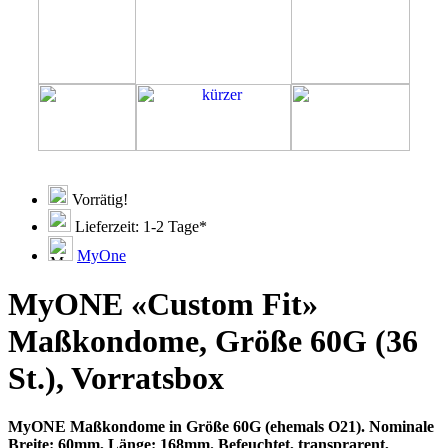
Vorrätig!
Lieferzeit: 1-2 Tage*
MyOne
MyONE «Custom Fit»
Maßkondome, Größe 60G (36
St.), Vorratsbox
MyONE Maßkondome in Größe 60G (ehemals O21). Nominale
Breite: 60mm, Länge: 168mm. Befeuchtet, transprarent,