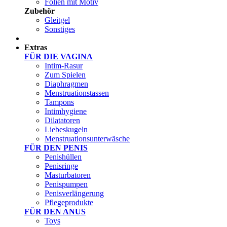
Folien mit Motiv
Zubehör
Gleitgel
Sonstiges
Test Sets
Extras
FÜR DIE VAGINA
Intim-Rasur
Zum Spielen
Diaphragmen
Menstruationstassen
Tampons
Intimhygiene
Dilatatoren
Liebeskugeln
Menstruationsunterwäsche
FÜR DEN PENIS
Penishüllen
Penisringe
Masturbatoren
Penispumpen
Penisverlängerung
Pflegeprodukte
FÜR DEN ANUS
Toys