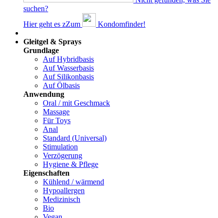
suchen?
Hier geht es z
Z
um
Kondomfinder!
Dams
Gleitgel & Sprays
Grundlage
Auf Hybridbasis
Auf Wasserbasis
Auf Silikonbasis
Auf Ölbasis
Anwendung
Oral / mit Geschmack
Massage
Für Toys
Anal
Standard (Universal)
Stimulation
Verzögerung
Hygiene & Pflege
Eigenschaften
Kühlend / wärmend
Hypoallergen
Medizinisch
Bio
Vegan