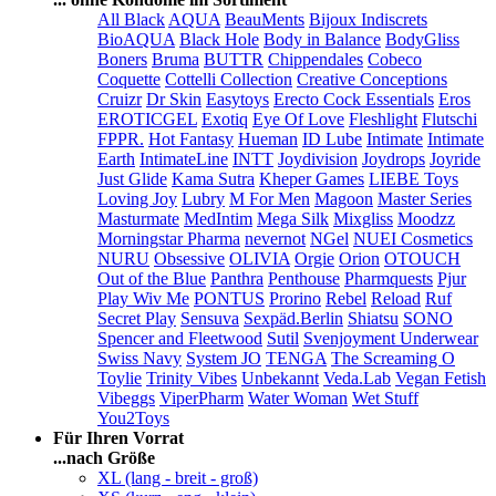
All Black
AQUA
BeauMents
Bijoux Indiscrets
BioAQUA
Black Hole
Body in Balance
BodyGliss
Boners
Bruma
BUTTR
Chippendales
Cobeco
Coquette
Cottelli Collection
Creative Conceptions
Cruizr
Dr Skin
Easytoys
Erecto Cock Essentials
Eros
EROTICGEL
Exotiq
Eye Of Love
Fleshlight
Flutschi
FPPR.
Hot Fantasy
Hueman
ID Lube
Intimate
Intimate
Earth
IntimateLine
INTT
Joydivision
Joydrops
Joyride
Just Glide
Kama Sutra
Kheper Games
LIEBE Toys
Loving Joy
Lubry
M For Men
Magoon
Master Series
Masturmate
MedIntim
Mega Silk
Mixgliss
Moodzz
Morningstar Pharma
nevernot
NGel
NUEI Cosmetics
NURU
Obsessive
OLIVIA
Orgie
Orion
OTOUCH
Out of the Blue
Panthra
Penthouse
Pharmquests
Pjur
Play Wiv Me
PONTUS
Prorino
Rebel
Reload
Ruf
Secret Play
Sensuva
Sexpäd.Berlin
Shiatsu
SONO
Spencer and Fleetwood
Sutil
Svenjoyment Underwear
Swiss Navy
System JO
TENGA
The Screaming O
Toylie
Trinity Vibes
Unbekannt
Veda.Lab
Vegan Fetish
Vibeggs
ViperPharm
Water Woman
Wet Stuff
You2Toys
Für Ihren Vorrat
...nach Größe
XL (lang - breit - groß)