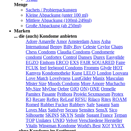
Menge
Sachets / Probierpackungen
Kleine Abpackung (unter 100 ml)
Mittlere Abpackung (100ml-249ml)
Große Abpackung (ab 250ml)
Marken
... die (auch) Kondome anbieten
Adore
Amarelle
Amor
Amsterdam
Anos
Asha
International
Beppy
Billy Boy
Celeste
Ceylor
Chaps
Chess Condoms
Claudia Condoms
Condomerie
condomi
Confortex
Control
Dansex
Durex
Easyglide
EGZO
Einhorn
ERCO
EXS
FAIR SQUARED
Faire
FCUK
feel
feelgood Condoms
Fromms
Glyde
HOT
Kamyra
Kondomotheke
Kung
LELO
London
Loovara
Love Match
Lovelyness
LustGlider
Manix
Masculan
Mister Size
Moods Condoms
More Amore
Muchacho
My.Size
MyOne
Oebre
OJO
ON)
ONE
Ormelle
Pamitex
Pasante
Peithora
Projekt Sexmuseum
Protex
R3
Recare
Reflex
ReLeaf
RFSU
Rilaco
Ritex
ROAM
Romed
Rubber Fucker
Rubbery
Safe
Sagami
Sam
Loves Max
Satisfyer
Secura
Sensitex
SensX
Sico
Silhouette
SKINS
SKYN
Smile
Sugant France
Terpan
TOP
Unilatex
UNIQ
Velvet
Verschiedene Hersteller
Vitalis
Wingman Kondome
World's Best
XO!
YVEX
... ohne Kondome im Sortiment