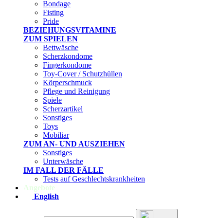
Bondage
Fisting
Pride
BEZIEHUNGSVITAMINE
ZUM SPIELEN
Bettwäsche
Scherzkondome
Fingerkondome
Toy-Cover / Schutzhüllen
Körperschmuck
Pflege und Reinigung
Spiele
Scherzartikel
Sonstiges
Toys
Mobiliar
ZUM AN- UND AUSZIEHEN
Sonstiges
Unterwäsche
IM FALL DER FÄLLE
Tests auf Geschlechtskrankheiten
Angebote
English