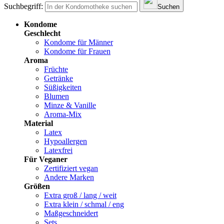
Suchbegriff:
Suchen
Kondome
Geschlecht
Kondome für Männer
Kondome für Frauen
Aroma
Früchte
Getränke
Süßigkeiten
Blumen
Minze & Vanille
Aroma-Mix
Material
Latex
Hypoallergen
Latexfrei
Für Veganer
Zertifiziert vegan
Andere Marken
Größen
Extra groß / lang / weit
Extra klein / schmal / eng
Maßgeschneidert
Sets