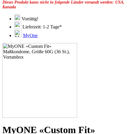
Dieses Produkt kann nicht in folgende Länder versandt werden: USA,
49F
Kanada
49G
51C
51D
Vorrätig!
51E
Lieferzeit: 1-2 Tage*
51F
51G
MyOne
51H
53C
53D
53E
53F
53G
53H
55D
55E
55F
55G
55H
55J
57D
57E
57F
57G
MyONE «Custom Fit»
57H