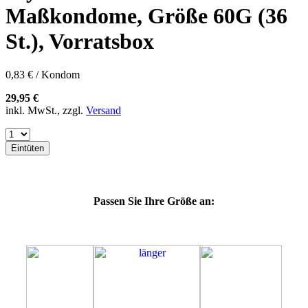
57K
Maßkondome, Größe 60G (36
60E
60F
St.), Vorratsbox
60H
60J
60K
0,83 € / Kondom
60L
64E
29,95 €
64F
inkl. MwSt., zzgl.
Versand
64G
64K
64L
Eintüten
64M
69G
69H
69J
Passen Sie Ihre Größe an:
69K
69L
69M