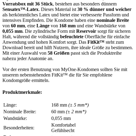
Vorratsbox mit 36 Stück
, bestehen aus besonders dünnem
Sensatex™-Latex
. Dieses Material ist
30 % dünner und weicher
als herkömmliches Latex und bietet eine verbesserte Passform und
intensives Empfinden. Die Kondome haben eine
nominale Breite
von
60 mm
, eine
Länge
von
168 mm
und eine Wandstärke von
0,055 mm
. Die zylindrische Form mit
Reservoir
sorgt für sicheren
Halt, während die vollständig
befeuchtete
Oberfläche für einfache
Anwendung und hohen Komfort sorgt. Das
FitKit™
steht zum
Download bereit und hilft Nutzern, ihre ideale Größe zu bestimmen.
Mit einer Auswahl von
58 Größen
passt sich die Produktreihe
nahezu jeder Anatomie an.
Vor der ersten Benutzung von MyOne-Kondomen sollten Sie mit
unserem nebenstehenden FitKit™ die für Sie empfohlene
Kondomgröße ermitteln.
Produktmerkmale:
Länge:
168 mm
(± 5 mm*)
Nominale Breite:
60 mm
(± 2 mm*)
Wandstärke:
0,055 mm
Komfortabel
Besonderheiten:
Gefühlsecht