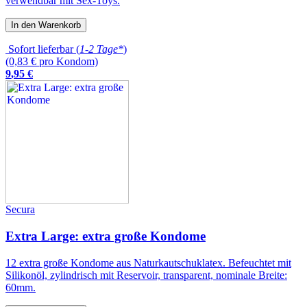
verwendbar mit Sex-Toys.
In den Warenkorb
Sofort lieferbar (
1-2 Tage*
)
(0,83 € pro Kondom)
9
,
95
€
Secura
Extra Large: extra große Kondome
12 extra große Kondome aus Naturkautschuklatex. Befeuchtet mit
Silikonöl, zylindrisch mit Reservoir, transparent, nominale Breite:
60mm.