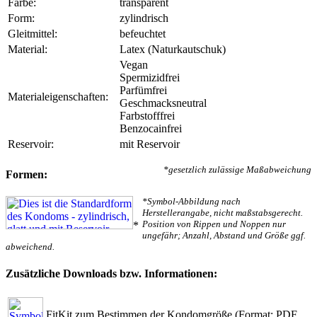
Farbe:
transparent
Form:
zylindrisch
Gleitmittel:
befeuchtet
Material:
Latex (Naturkautschuk)
Vegan
Spermizidfrei
Parfümfrei
Materialeigenschaften:
Geschmacksneutral
Farbstofffrei
Benzocainfrei
Reservoir:
mit Reservoir
*gesetzlich zulässige Maßabweichung
Formen:
*Symbol-Abbildung nach
Herstellerangabe, nicht maßstabsgerecht.
Position von Rippen und Noppen nur
*
ungefähr; Anzahl, Abstand und Größe ggf.
abweichend.
Zusätzliche Downloads bzw. Informationen:
FitKit zum Bestimmen der Kondomgröße
(Format: PDF,