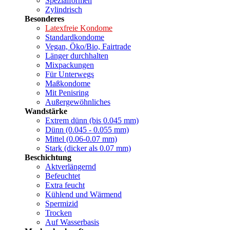
Spezialformen
Zylindrisch
Besonderes
Latexfreie Kondome
Standardkondome
Vegan, Öko/Bio, Fairtrade
Länger durchhalten
Mixpackungen
Für Unterwegs
Maßkondome
Mit Penisring
Außergewöhnliches
Wandstärke
Extrem dünn (bis 0.045 mm)
Dünn (0.045 - 0.055 mm)
Mittel (0.06-0.07 mm)
Stark (dicker als 0.07 mm)
Beschichtung
Aktverlängernd
Befeuchtet
Extra feucht
Kühlend und Wärmend
Spermizid
Trocken
Auf Wasserbasis