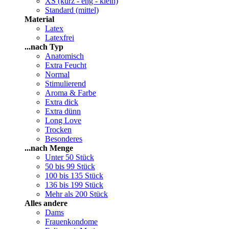
XS (kurz - eng - klein)
Standard (mittel)
Material
Latex
Latexfrei
...nach Typ
Anatomisch
Extra Feucht
Normal
Stimulierend
Aroma & Farbe
Extra dick
Extra dünn
Long Love
Trocken
Besonderes
...nach Menge
Unter 50 Stück
50 bis 99 Stück
100 bis 135 Stück
136 bis 199 Stück
Mehr als 200 Stück
Alles andere
Dams
Frauenkondome