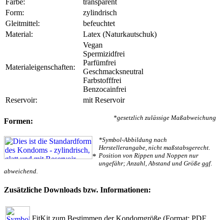
Farbe:
transparent
Form:
zylindrisch
Gleitmittel:
befeuchtet
Material:
Latex (Naturkautschuk)
Vegan
Spermizidfrei
Parfümfrei
Materialeigenschaften:
Geschmacksneutral
Farbstofffrei
Benzocainfrei
Reservoir:
mit Reservoir
*gesetzlich zulässige Maßabweichung
Formen:
*Symbol-Abbildung nach
Herstellerangabe, nicht maßstabsgerecht.
Position von Rippen und Noppen nur
*
ungefähr; Anzahl, Abstand und Größe ggf.
abweichend.
Zusätzliche Downloads bzw. Informationen:
FitKit zum Bestimmen der Kondomgröße
(Format: PDF,