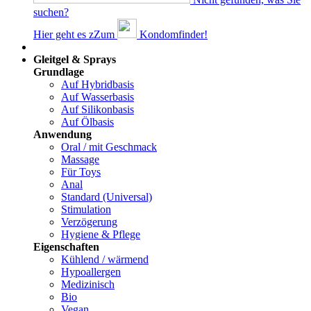
suchen?
Hier geht es z
Z
um
Kondomfinder!
Dams
Gleitgel & Sprays
Grundlage
Auf Hybridbasis
Auf Wasserbasis
Auf Silikonbasis
Auf Ölbasis
Anwendung
Oral / mit Geschmack
Massage
Für Toys
Anal
Standard (Universal)
Stimulation
Verzögerung
Hygiene & Pflege
Eigenschaften
Kühlend / wärmend
Hypoallergen
Medizinisch
Bio
Vegan