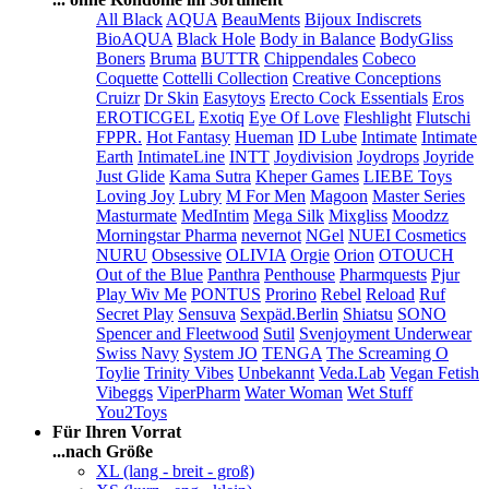
All Black
AQUA
BeauMents
Bijoux Indiscrets
BioAQUA
Black Hole
Body in Balance
BodyGliss
Boners
Bruma
BUTTR
Chippendales
Cobeco
Coquette
Cottelli Collection
Creative Conceptions
Cruizr
Dr Skin
Easytoys
Erecto Cock Essentials
Eros
EROTICGEL
Exotiq
Eye Of Love
Fleshlight
Flutschi
FPPR.
Hot Fantasy
Hueman
ID Lube
Intimate
Intimate
Earth
IntimateLine
INTT
Joydivision
Joydrops
Joyride
Just Glide
Kama Sutra
Kheper Games
LIEBE Toys
Loving Joy
Lubry
M For Men
Magoon
Master Series
Masturmate
MedIntim
Mega Silk
Mixgliss
Moodzz
Morningstar Pharma
nevernot
NGel
NUEI Cosmetics
NURU
Obsessive
OLIVIA
Orgie
Orion
OTOUCH
Out of the Blue
Panthra
Penthouse
Pharmquests
Pjur
Play Wiv Me
PONTUS
Prorino
Rebel
Reload
Ruf
Secret Play
Sensuva
Sexpäd.Berlin
Shiatsu
SONO
Spencer and Fleetwood
Sutil
Svenjoyment Underwear
Swiss Navy
System JO
TENGA
The Screaming O
Toylie
Trinity Vibes
Unbekannt
Veda.Lab
Vegan Fetish
Vibeggs
ViperPharm
Water Woman
Wet Stuff
You2Toys
Für Ihren Vorrat
...nach Größe
XL (lang - breit - groß)