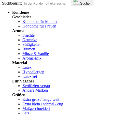
Suchbegriff:
Suchen
Kondome
Geschlecht
Kondome für Männer
Kondome für Frauen
Aroma
Früchte
Getränke
Süßigkeiten
Blumen
Minze & Vanille
Aroma-Mix
Material
Latex
Hypoallergen
Latexfrei
Für Veganer
Zertifiziert vegan
Andere Marken
Größen
Extra groß / lang / weit
Extra klein / schmal / eng
Maßgeschneidert
Sets