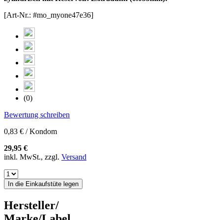
[Art-Nr.: #mo_myone47e36]
(0)
Bewertung schreiben
0,83 € / Kondom
29,95 €
inkl. MwSt., zzgl.
Versand
In die Einkaufstüte legen
Hersteller/
Marke/Label