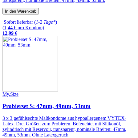
transparent, nominale Breiten: 47mm, 49mm, 53mm.
In den Warenkorb
Sofort lieferbar (
1-2 Tage*
)
(1,44 € pro Kondom)
12
,
99
€
My.Size
Probierset S: 47mm, 49mm, 53mm
3 x 3 gefühlsechte Maßkondome aus hypoallergenem VYTEX-
Latex. Drei Größen zum Probieren. Befeuchtet mit Silikonöl,
zylindrisch mit Reservoir, transparent, nominale Breiten: 47mm,
49mm, 53mm. Ohne Latexgeruch.