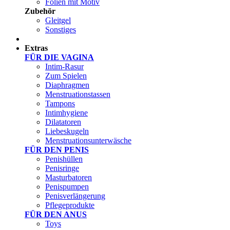
Folien mit Motiv
Zubehör
Gleitgel
Sonstiges
Test Sets
Extras
FÜR DIE VAGINA
Intim-Rasur
Zum Spielen
Diaphragmen
Menstruationstassen
Tampons
Intimhygiene
Dilatatoren
Liebeskugeln
Menstruationsunterwäsche
FÜR DEN PENIS
Penishüllen
Penisringe
Masturbatoren
Penispumpen
Penisverlängerung
Pflegeprodukte
FÜR DEN ANUS
Toys