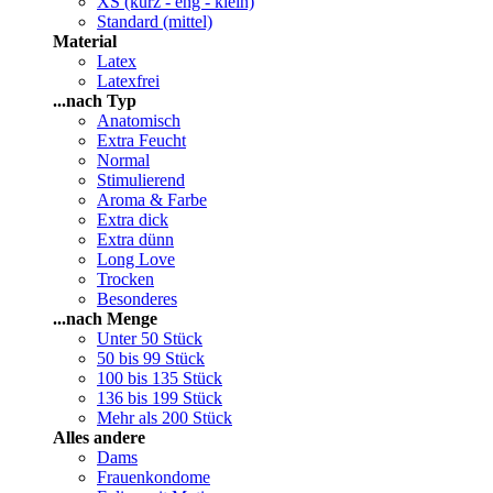
XS (kurz - eng - klein)
Standard (mittel)
Material
Latex
Latexfrei
...nach Typ
Anatomisch
Extra Feucht
Normal
Stimulierend
Aroma & Farbe
Extra dick
Extra dünn
Long Love
Trocken
Besonderes
...nach Menge
Unter 50 Stück
50 bis 99 Stück
100 bis 135 Stück
136 bis 199 Stück
Mehr als 200 Stück
Alles andere
Dams
Frauenkondome