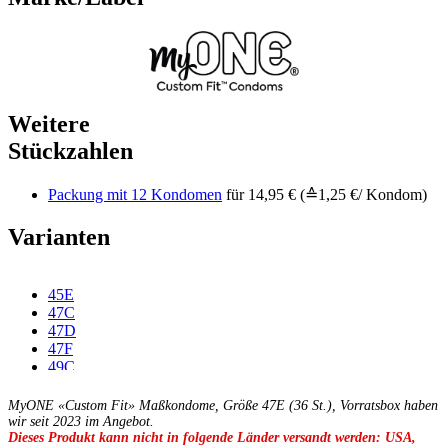
Weitere
Stückzahlen
Packung mit 12 Kondomen
für 14,95 € (≙1,25 €/ Kondom)
Varianten
45E
47C
47D
47F
49C
49D
49E
MyONE «Custom Fit» Maßkondome, Größe 47E (36 St.), Vorratsbox haben
49F
wir seit 2023 im Angebot.
Dieses Produkt kann nicht in folgende Länder versandt werden: USA,
49G