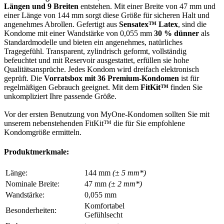
Längen und 9 Breiten
entstehen. Mit einer Breite von 47 mm und
einer Länge von 144 mm sorgt diese Größe für sicheren Halt und
angenehmes Abrollen. Gefertigt aus
Sensatex™ Latex
, sind die
Kondome mit einer Wandstärke von 0,055 mm
30 % dünner
als
Standardmodelle und bieten ein angenehmes, natürliches
Tragegefühl. Transparent, zylindrisch geformt, vollständig
befeuchtet und mit Reservoir ausgestattet, erfüllen sie hohe
Qualitätsansprüche. Jedes Kondom wird dreifach elektronisch
geprüft. Die
Vorratsbox mit 36 Premium-Kondomen
ist für
regelmäßigen Gebrauch geeignet. Mit dem
FitKit™
finden Sie
unkompliziert Ihre passende Größe.
Vor der ersten Benutzung von MyOne-Kondomen sollten Sie mit
unserem nebenstehenden FitKit™ die für Sie empfohlene
Kondomgröße ermitteln.
Produktmerkmale:
Länge:
144 mm
(± 5 mm*)
Nominale Breite:
47 mm
(± 2 mm*)
Wandstärke:
0,055 mm
Komfortabel
Besonderheiten:
Gefühlsecht