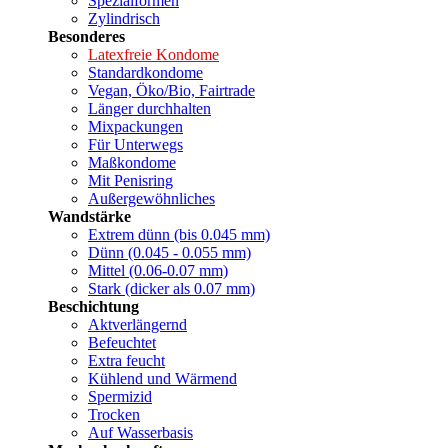
Spezialformen
Zylindrisch
Besonderes
Latexfreie Kondome
Standardkondome
Vegan, Öko/Bio, Fairtrade
Länger durchhalten
Mixpackungen
Für Unterwegs
Maßkondome
Mit Penisring
Außergewöhnliches
Wandstärke
Extrem dünn (bis 0.045 mm)
Dünn (0.045 - 0.055 mm)
Mittel (0.06-0.07 mm)
Stark (dicker als 0.07 mm)
Beschichtung
Aktverlängernd
Befeuchtet
Extra feucht
Kühlend und Wärmend
Spermizid
Trocken
Auf Wasserbasis