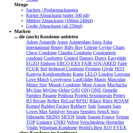
Menge
Sachets / Probierpackungen
Kleine Abpackung (unter 100 ml)
Mittlere Abpackung (100ml-249ml)
Große Abpackung (ab 250ml)
Marken
... die (auch) Kondome anbieten
Adore
Amarelle
Amor
Amsterdam
Anos
Asha
International
Beppy
Billy Boy
Celeste
Ceylor
Chaps
Chess Condoms
Claudia Condoms
Condomerie
condomi
Confortex
Control
Dansex
Durex
Easyglide
EGZO
Einhorn
ERCO
EXS
FAIR SQUARED
Faire
FCUK
feel
feelgood Condoms
Fromms
Glyde
HOT
Kamyra
Kondomotheke
Kung
LELO
London
Loovara
Love Match
Lovelyness
LustGlider
Manix
Masculan
Mister Size
Moods Condoms
More Amore
Muchacho
My.Size
MyOne
Oebre
OJO
ON)
ONE
Ormelle
Pamitex
Pasante
Peithora
Projekt Sexmuseum
Protex
R3
Recare
Reflex
ReLeaf
RFSU
Rilaco
Ritex
ROAM
Romed
Rubber Fucker
Rubbery
Safe
Sagami
Sam
Loves Max
Satisfyer
Secura
Sensitex
SensX
Sico
Silhouette
SKINS
SKYN
Smile
Sugant France
Terpan
TOP
Unilatex
UNIQ
Velvet
Verschiedene Hersteller
Vitalis
Wingman Kondome
World's Best
XO!
YVEX
... ohne Kondome im Sortiment