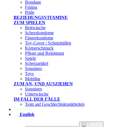
Bondage
Fisting
Pride
BEZIEHUNGSVITAMINE
ZUM SPIELEN
Bettwäsche
Scherzkondome
Fingerkondome
Toy-Cover / Schutzhüllen
Körperschmuck
Pflege und Reinigung
Spiele
Scherzartikel
Sonstiges
Toys
Mobiliar
ZUM AN- UND AUSZIEHEN
Sonstiges
Unterwäsche
IM FALL DER FÄLLE
Tests auf Geschlechtskrankheiten
Angebote
English