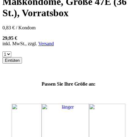
Maßkondome, Größe 47E (36
60F
60G
St.), Vorratsbox
60H
60J
60K
0,83 € / Kondom
60L
64E
29,95 €
64F
inkl. MwSt., zzgl.
Versand
64G
64K
64L
Eintüten
64M
69G
69H
69J
Passen Sie Ihre Größe an:
69K
69L
69M