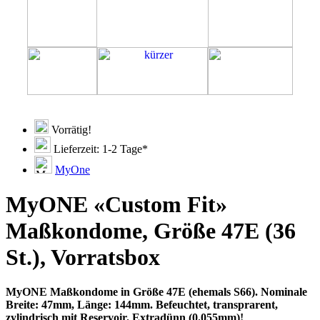
Vorrätig!
Lieferzeit: 1-2 Tage*
MyOne
MyONE «Custom Fit»
Maßkondome, Größe 47E (36
St.), Vorratsbox
MyONE Maßkondome in Größe 47E (ehemals S66). Nominale
Breite: 47mm, Länge: 144mm. Befeuchtet, transprarent,
zylindrisch mit Reservoir. Extradünn (0.055mm)!