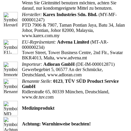
Wenn Sie Gleitmittel benutzen möchten, achten Sie
darauf, nur kondomgeeignete Mittel zu benutzen.
Hersteller:
Karex Industries Sdn. Bhd.
(MY-MF-
000001247)
PTD 7906 & 7907, Taman Pontian Jaya, Batu 34, Jalan
Johor, Pontian, Johor 82000, Malaysia,
www.karex.com.my
EU-Repräsentant:
Advena Limited
(MT-AR-
000000234)
Tower Street, Tower Business Centre, 2nd Flr., Swatar
BKR4013, Malta, www.advena.mt
Importeur:
Adloran GmbH
(DE-IM-000012871)
Gewerbegebiet 5, 06577 An der Schmücke,
Deutschland, www.adloran.com
Benannte Stelle:
0123
,
TÜV SÜD Product Service
GmbH
Ridlerstraße 65, 80339 München, Deutschland,
www.de.tuv.com
Medizinprodukt
Achtung: Warnhinweise beachten!