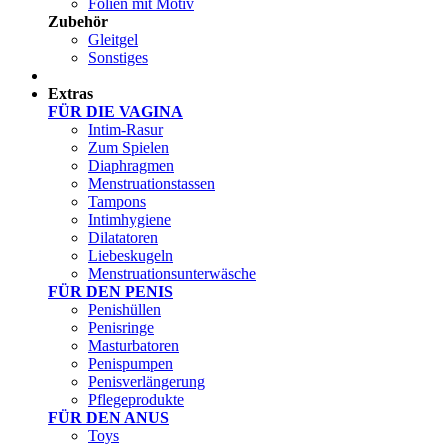
Folien mit Motiv
Zubehör
Gleitgel
Sonstiges
Test Sets
Extras
FÜR DIE VAGINA
Intim-Rasur
Zum Spielen
Diaphragmen
Menstruationstassen
Tampons
Intimhygiene
Dilatatoren
Liebeskugeln
Menstruationsunterwäsche
FÜR DEN PENIS
Penishüllen
Penisringe
Masturbatoren
Penispumpen
Penisverlängerung
Pflegeprodukte
FÜR DEN ANUS
Toys