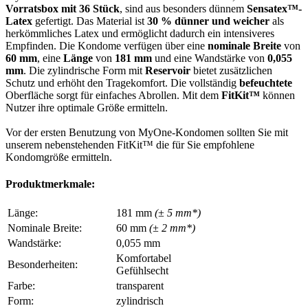
Vorratsbox mit 36 Stück
, sind aus besonders dünnem
Sensatex™-
Latex
gefertigt. Das Material ist
30 % dünner und weicher
als
herkömmliches Latex und ermöglicht dadurch ein intensiveres
Empfinden. Die Kondome verfügen über eine
nominale Breite
von
60 mm
, eine
Länge
von
181 mm
und eine Wandstärke von
0,055
mm
. Die zylindrische Form mit
Reservoir
bietet zusätzlichen
Schutz und erhöht den Tragekomfort. Die vollständig
befeuchtete
Oberfläche sorgt für einfaches Abrollen. Mit dem
FitKit™
können
Nutzer ihre optimale Größe ermitteln.
Vor der ersten Benutzung von MyOne-Kondomen sollten Sie mit
unserem nebenstehenden FitKit™ die für Sie empfohlene
Kondomgröße ermitteln.
Produktmerkmale:
Länge:
181 mm
(± 5 mm*)
Nominale Breite:
60 mm
(± 2 mm*)
Wandstärke:
0,055 mm
Komfortabel
Besonderheiten:
Gefühlsecht
Farbe:
transparent
Form:
zylindrisch