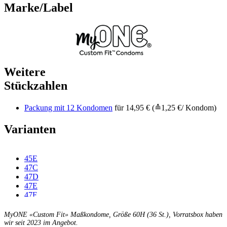
Marke/Label
Weitere
Stückzahlen
Packung mit 12 Kondomen
für 14,95 € (≙1,25 €/ Kondom)
Varianten
45E
47C
47D
47E
47F
49C
49D
MyONE «Custom Fit» Maßkondome, Größe 60H (36 St.), Vorratsbox haben
49E
wir seit 2023 im Angebot.