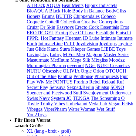
All Black
AQUA
BeauMents
Bijoux Indiscrets
BioAQUA
Black Hole
Body in Balance
BodyGliss
Boners
Bruma
BUTTR
Chippendales
Cobeco
Coquette
Cottelli Collection
Creative Conceptions
Cruizr
Dr Skin
Easytoys
Erecto Cock Essentials
Eros
EROTICGEL
Exotiq
Eye Of Love
Fleshlight
Flutschi
FPPR.
Hot Fantasy
Hueman
ID Lube
Intimate
Intimate
Earth
IntimateLine
INTT
Joydivision
Joydrops
Joyride
Just Glide
Kama Sutra
Kheper Games
LIEBE Toys
Loving Joy
Lubry
M For Men
Magoon
Master Series
Masturmate
MedIntim
Mega Silk
Mixgliss
Moodzz
Morningstar Pharma
nevernot
NGel
NUEI Cosmetics
NURU
Obsessive
OLIVIA
Orgie
Orion
OTOUCH
Out of the Blue
Panthra
Penthouse
Pharmquests
Pjur
Play Wiv Me
PONTUS
Prorino
Rebel
Reload
Ruf
Secret Play
Sensuva
Sexpäd.Berlin
Shiatsu
SONO
Spencer and Fleetwood
Sutil
Svenjoyment Underwear
Swiss Navy
System JO
TENGA
The Screaming O
Toylie
Trinity Vibes
Unbekannt
Veda.Lab
Vegan Fetish
Vibeggs
ViperPharm
Water Woman
Wet Stuff
You2Toys
Für Ihren Vorrat
...nach Größe
XL (lang - breit - groß)