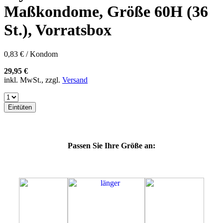
57K
Maßkondome, Größe 60H (36
60E
60F
St.), Vorratsbox
60G
60J
60K
0,83 € / Kondom
60L
64E
29,95 €
64F
inkl. MwSt., zzgl.
Versand
64G
64J
64K
Eintüten
64L
64M
69G
69H
Passen Sie Ihre Größe an:
69J
69K
69L
69M