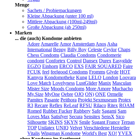
Menge
Sachets / Probierpackungen
Kleine Abpackung (unter 100 ml)
Mittlere Abpackung (100ml-249ml)
Große Abpackung (ab 250ml)
Marken
... die (auch) Kondome anbieten
Adore
Amarelle
Amor
Amsterdam
Anos
Asha
International
Beppy
Billy Boy
Celeste
Ceylor
Chaps
Chess Condoms
Claudia Condoms
Condomerie
condomi
Confortex
Control
Dansex
Durex
Easyglide
EGZO
Einhorn
ERCO
EXS
FAIR SQUARED
Faire
FCUK
feel
feelgood Condoms
Fromms
Glyde
HOT
Kamyra
Kondomotheke
Kung
LELO
London
Loovara
Love Match
Lovelyness
LustGlider
Manix
Masculan
Mister Size
Moods Condoms
More Amore
Muchacho
My.Size
MyOne
Oebre
OJO
ON)
ONE
Ormelle
Pamitex
Pasante
Peithora
Projekt Sexmuseum
Protex
R3
Recare
Reflex
ReLeaf
RFSU
Rilaco
Ritex
ROAM
Romed
Rubber Fucker
Rubbery
Safe
Sagami
Sam
Loves Max
Satisfyer
Secura
Sensitex
SensX
Sico
Silhouette
SKINS
SKYN
Smile
Sugant France
Terpan
TOP
Unilatex
UNIQ
Velvet
Verschiedene Hersteller
Vitalis
Wingman Kondome
World's Best
XO!
YVEX
... ohne Kondome im Sortiment