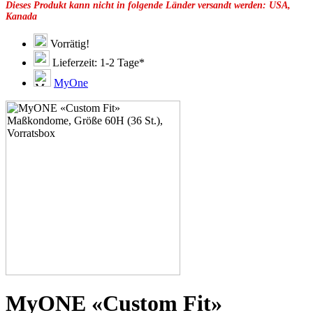
Dieses Produkt kann nicht in folgende Länder versandt werden: USA,
49F
Kanada
49G
51C
51D
Vorrätig!
51E
Lieferzeit: 1-2 Tage*
51F
51G
MyOne
51H
53C
53D
53E
53F
53G
53H
55D
55E
55F
55G
55H
55J
57D
57E
57F
57G
MyONE «Custom Fit»
57H