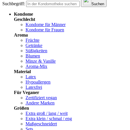
Suchbegriff:
Suchen
Kondome
Geschlecht
Kondome für Männer
Kondome für Frauen
Aroma
Früchte
Getränke
Süßigkeiten
Blumen
Minze & Vanille
Aroma-Mix
Material
Latex
Hypoallergen
Latexfrei
Für Veganer
Zertifiziert vegan
Andere Marken
Größen
Extra groß / lang / weit
Extra klein / schmal / eng
Maßgeschneidert
Sets