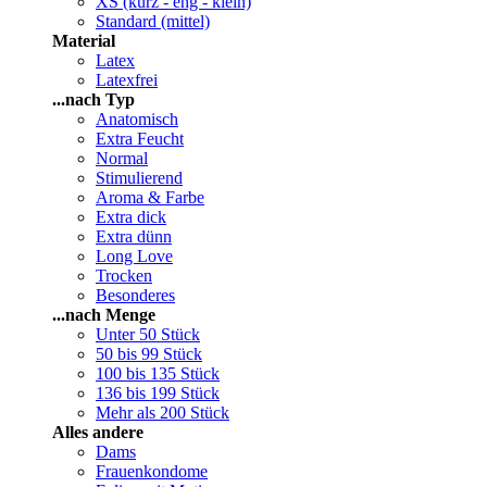
XS (kurz - eng - klein)
Standard (mittel)
Material
Latex
Latexfrei
...nach Typ
Anatomisch
Extra Feucht
Normal
Stimulierend
Aroma & Farbe
Extra dick
Extra dünn
Long Love
Trocken
Besonderes
...nach Menge
Unter 50 Stück
50 bis 99 Stück
100 bis 135 Stück
136 bis 199 Stück
Mehr als 200 Stück
Alles andere
Dams
Frauenkondome