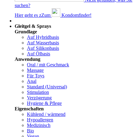
suchen?
Hier geht es z
Z
um
Kondomfinder!
Dams
Gleitgel & Sprays
Grundlage
Auf Hybridbasis
Auf Wasserbasis
Auf Silikonbasis
Auf Ölbasis
Anwendung
Oral / mit Geschmack
Massage
Für Toys
Anal
Standard (Universal)
Stimulation
Verzögerung
Hygiene & Pflege
Eigenschaften
Kühlend / wärmend
Hypoallergen
Medizinisch
Bio
Vegan