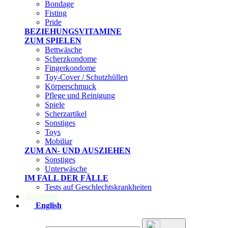
Bondage
Fisting
Pride
BEZIEHUNGSVITAMINE
ZUM SPIELEN
Bettwäsche
Scherzkondome
Fingerkondome
Toy-Cover / Schutzhüllen
Körperschmuck
Pflege und Reinigung
Spiele
Scherzartikel
Sonstiges
Toys
Mobiliar
ZUM AN- UND AUSZIEHEN
Sonstiges
Unterwäsche
IM FALL DER FÄLLE
Tests auf Geschlechtskrankheiten
Angebote
English