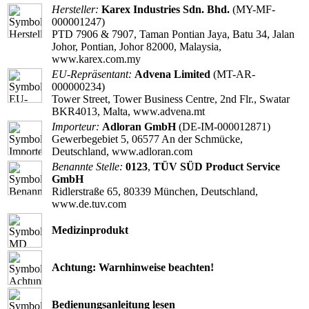
Hersteller:
Karex Industries Sdn. Bhd.
(MY-MF-
000001247)
PTD 7906 & 7907, Taman Pontian Jaya, Batu 34, Jalan
Johor, Pontian, Johor 82000, Malaysia,
www.karex.com.my
EU-Repräsentant:
Advena Limited
(MT-AR-
000000234)
Tower Street, Tower Business Centre, 2nd Flr., Swatar
BKR4013, Malta, www.advena.mt
Importeur:
Adloran GmbH
(DE-IM-000012871)
Gewerbegebiet 5, 06577 An der Schmücke,
Deutschland, www.adloran.com
Benannte Stelle:
0123
,
TÜV SÜD Product Service
GmbH
Ridlerstraße 65, 80339 München, Deutschland,
www.de.tuv.com
Medizinprodukt
Achtung: Warnhinweise beachten!
Bedienungsanleitung lesen