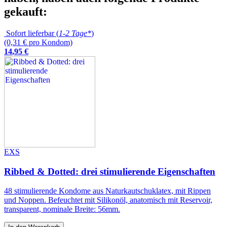
gekauft:
Sofort lieferbar (
1-2 Tage*
)
(0,31 € pro Kondom)
14
,
95
€
EXS
Ribbed & Dotted: drei stimulierende Eigenschaften
48 stimulierende Kondome aus Naturkautschuklatex, mit Rippen
und Noppen. Befeuchtet mit Silikonöl, anatomisch mit Reservoir,
transparent, nominale Breite: 56mm.