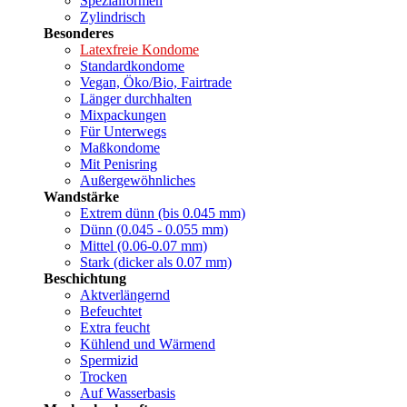
Spezialformen
Zylindrisch
Besonderes
Latexfreie Kondome
Standardkondome
Vegan, Öko/Bio, Fairtrade
Länger durchhalten
Mixpackungen
Für Unterwegs
Maßkondome
Mit Penisring
Außergewöhnliches
Wandstärke
Extrem dünn (bis 0.045 mm)
Dünn (0.045 - 0.055 mm)
Mittel (0.06-0.07 mm)
Stark (dicker als 0.07 mm)
Beschichtung
Aktverlängernd
Befeuchtet
Extra feucht
Kühlend und Wärmend
Spermizid
Trocken
Auf Wasserbasis