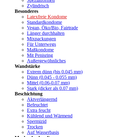
Spezialformen
Zylindrisch
Besonderes
Latexfreie Kondome
Standardkondome
Vegan, Öko/Bio, Fairtrade
Länger durchhalten
Mixpackungen
Für Unterwegs
Maßkondome
Mit Penisring
Außergewöhnliches
Wandstärke
Extrem dünn (bis 0.045 mm)
Dünn (0.045 - 0.055 mm)
Mittel (0.06-0.07 mm)
Stark (dicker als 0.07 mm)
Beschichtung
Aktverlängernd
Befeuchtet
Extra feucht
Kühlend und Wärmend
Spermizid
Trocken
Auf Wasserbasis