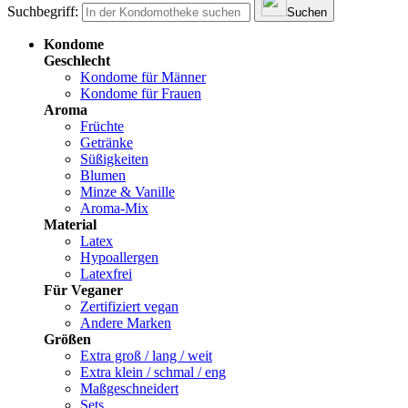
Suchbegriff:
Suchen
Kondome
Geschlecht
Kondome für Männer
Kondome für Frauen
Aroma
Früchte
Getränke
Süßigkeiten
Blumen
Minze & Vanille
Aroma-Mix
Material
Latex
Hypoallergen
Latexfrei
Für Veganer
Zertifiziert vegan
Andere Marken
Größen
Extra groß / lang / weit
Extra klein / schmal / eng
Maßgeschneidert
Sets