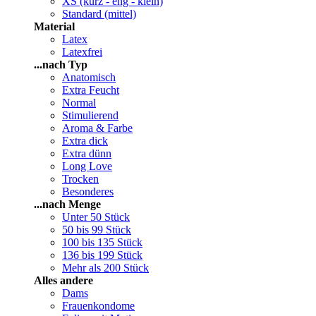
XS (kurz - eng - klein)
Standard (mittel)
Material
Latex
Latexfrei
...nach Typ
Anatomisch
Extra Feucht
Normal
Stimulierend
Aroma & Farbe
Extra dick
Extra dünn
Long Love
Trocken
Besonderes
...nach Menge
Unter 50 Stück
50 bis 99 Stück
100 bis 135 Stück
136 bis 199 Stück
Mehr als 200 Stück
Alles andere
Dams
Frauenkondome