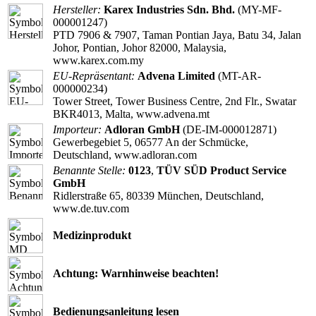
Hersteller:
Karex Industries Sdn. Bhd.
(MY-MF-
000001247)
PTD 7906 & 7907, Taman Pontian Jaya, Batu 34, Jalan
Johor, Pontian, Johor 82000, Malaysia,
www.karex.com.my
EU-Repräsentant:
Advena Limited
(MT-AR-
000000234)
Tower Street, Tower Business Centre, 2nd Flr., Swatar
BKR4013, Malta, www.advena.mt
Importeur:
Adloran GmbH
(DE-IM-000012871)
Gewerbegebiet 5, 06577 An der Schmücke,
Deutschland, www.adloran.com
Benannte Stelle:
0123
,
TÜV SÜD Product Service
GmbH
Ridlerstraße 65, 80339 München, Deutschland,
www.de.tuv.com
Medizinprodukt
Achtung: Warnhinweise beachten!
Bedienungsanleitung lesen