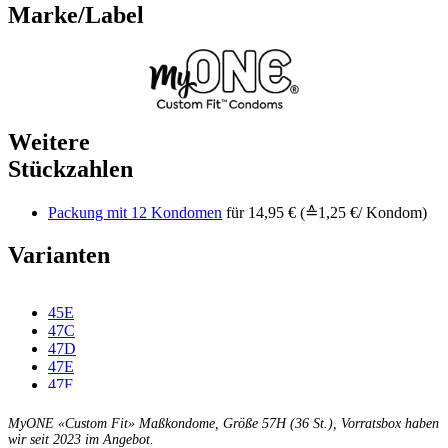
Marke/Label
Weitere
Stückzahlen
Packung mit 12 Kondomen
für 14,95 € (≙1,25 €/ Kondom)
Varianten
45E
47C
47D
47E
47F
49C
49D
MyONE «Custom Fit» Maßkondome, Größe 57H (36 St.), Vorratsbox haben
49E
wir seit 2023 im Angebot.