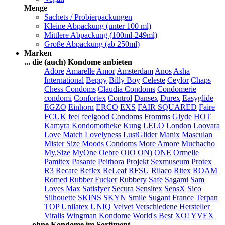
Menge
Sachets / Probierpackungen
Kleine Abpackung (unter 100 ml)
Mittlere Abpackung (100ml-249ml)
Große Abpackung (ab 250ml)
Marken
... die (auch) Kondome anbieten
Adore
Amarelle
Amor
Amsterdam
Anos
Asha
International
Beppy
Billy Boy
Celeste
Ceylor
Chaps
Chess Condoms
Claudia Condoms
Condomerie
condomi
Confortex
Control
Dansex
Durex
Easyglide
EGZO
Einhorn
ERCO
EXS
FAIR SQUARED
Faire
FCUK
feel
feelgood Condoms
Fromms
Glyde
HOT
Kamyra
Kondomotheke
Kung
LELO
London
Loovara
Love Match
Lovelyness
LustGlider
Manix
Masculan
Mister Size
Moods Condoms
More Amore
Muchacho
My.Size
MyOne
Oebre
OJO
ON)
ONE
Ormelle
Pamitex
Pasante
Peithora
Projekt Sexmuseum
Protex
R3
Recare
Reflex
ReLeaf
RFSU
Rilaco
Ritex
ROAM
Romed
Rubber Fucker
Rubbery
Safe
Sagami
Sam
Loves Max
Satisfyer
Secura
Sensitex
SensX
Sico
Silhouette
SKINS
SKYN
Smile
Sugant France
Terpan
TOP
Unilatex
UNIQ
Velvet
Verschiedene Hersteller
Vitalis
Wingman Kondome
World's Best
XO!
YVEX
... ohne Kondome im Sortiment