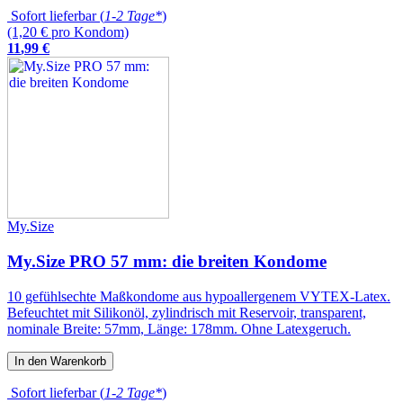
Sofort lieferbar (
1-2 Tage*
)
(1,20 € pro Kondom)
11
,
99
€
My.Size
My.Size PRO 57 mm: die breiten Kondome
10 gefühlsechte Maßkondome aus hypoallergenem VYTEX-Latex.
Befeuchtet mit Silikonöl, zylindrisch mit Reservoir, transparent,
nominale Breite: 57mm, Länge: 178mm. Ohne Latexgeruch.
In den Warenkorb
Sofort lieferbar (
1-2 Tage*
)