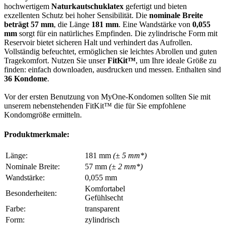
hochwertigem
Naturkautschuklatex
gefertigt und bieten
exzellenten Schutz bei hoher Sensibilität. Die
nominale Breite
beträgt 57 mm
, die Länge
181 mm
. Eine Wandstärke von
0,055
mm
sorgt für ein natürliches Empfinden. Die zylindrische Form mit
Reservoir bietet sicheren Halt und verhindert das Aufrollen.
Vollständig befeuchtet, ermöglichen sie leichtes Abrollen und guten
Tragekomfort. Nutzen Sie unser
FitKit™
, um Ihre ideale Größe zu
finden: einfach downloaden, ausdrucken und messen. Enthalten sind
36 Kondome
.
Vor der ersten Benutzung von MyOne-Kondomen sollten Sie mit
unserem nebenstehenden FitKit™ die für Sie empfohlene
Kondomgröße ermitteln.
Produktmerkmale:
Länge:
181 mm
(± 5 mm*)
Nominale Breite:
57 mm
(± 2 mm*)
Wandstärke:
0,055 mm
Komfortabel
Besonderheiten:
Gefühlsecht
Farbe:
transparent
Form:
zylindrisch