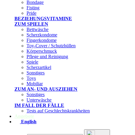
Bondage
Fisting
Pride
BEZIEHUNGSVITAMINE
ZUM SPIELEN
Bettwäsche
Scherzkondome
Fingerkondome
Toy-Cover / Schutzhüllen
Körperschmuck
Pflege und Reinigung
Spiele
Scherzartikel
Sonstiges
Toys
Mobiliar
ZUM AN- UND AUSZIEHEN
Sonstiges
Unterwäsche
IM FALL DER FÄLLE
Tests auf Geschlechtskrankheiten
Angebote
English