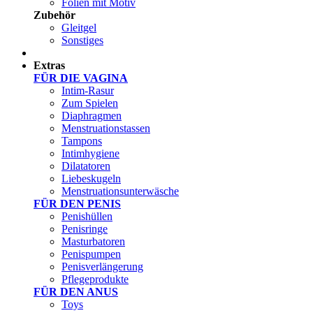
Folien mit Motiv
Zubehör
Gleitgel
Sonstiges
Test Sets
Extras
FÜR DIE VAGINA
Intim-Rasur
Zum Spielen
Diaphragmen
Menstruationstassen
Tampons
Intimhygiene
Dilatatoren
Liebeskugeln
Menstruationsunterwäsche
FÜR DEN PENIS
Penishüllen
Penisringe
Masturbatoren
Penispumpen
Penisverlängerung
Pflegeprodukte
FÜR DEN ANUS
Toys