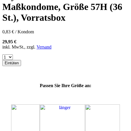
60E
Maßkondome, Größe 57H (36
60F
60G
St.), Vorratsbox
60H
60J
60K
0,83 € / Kondom
60L
64E
29,95 €
64F
inkl. MwSt., zzgl.
Versand
64G
64K
64L
Eintüten
64M
69G
69H
69J
Passen Sie Ihre Größe an:
69K
69L
69M