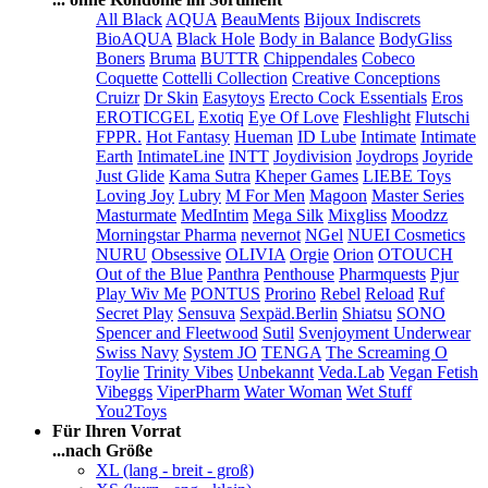
All Black
AQUA
BeauMents
Bijoux Indiscrets
BioAQUA
Black Hole
Body in Balance
BodyGliss
Boners
Bruma
BUTTR
Chippendales
Cobeco
Coquette
Cottelli Collection
Creative Conceptions
Cruizr
Dr Skin
Easytoys
Erecto Cock Essentials
Eros
EROTICGEL
Exotiq
Eye Of Love
Fleshlight
Flutschi
FPPR.
Hot Fantasy
Hueman
ID Lube
Intimate
Intimate
Earth
IntimateLine
INTT
Joydivision
Joydrops
Joyride
Just Glide
Kama Sutra
Kheper Games
LIEBE Toys
Loving Joy
Lubry
M For Men
Magoon
Master Series
Masturmate
MedIntim
Mega Silk
Mixgliss
Moodzz
Morningstar Pharma
nevernot
NGel
NUEI Cosmetics
NURU
Obsessive
OLIVIA
Orgie
Orion
OTOUCH
Out of the Blue
Panthra
Penthouse
Pharmquests
Pjur
Play Wiv Me
PONTUS
Prorino
Rebel
Reload
Ruf
Secret Play
Sensuva
Sexpäd.Berlin
Shiatsu
SONO
Spencer and Fleetwood
Sutil
Svenjoyment Underwear
Swiss Navy
System JO
TENGA
The Screaming O
Toylie
Trinity Vibes
Unbekannt
Veda.Lab
Vegan Fetish
Vibeggs
ViperPharm
Water Woman
Wet Stuff
You2Toys
Für Ihren Vorrat
...nach Größe
XL (lang - breit - groß)