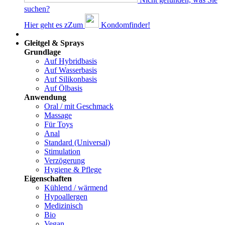
suchen?
Hier geht es z
Z
um
Kondomfinder!
Dams
Gleitgel & Sprays
Grundlage
Auf Hybridbasis
Auf Wasserbasis
Auf Silikonbasis
Auf Ölbasis
Anwendung
Oral / mit Geschmack
Massage
Für Toys
Anal
Standard (Universal)
Stimulation
Verzögerung
Hygiene & Pflege
Eigenschaften
Kühlend / wärmend
Hypoallergen
Medizinisch
Bio
Vegan