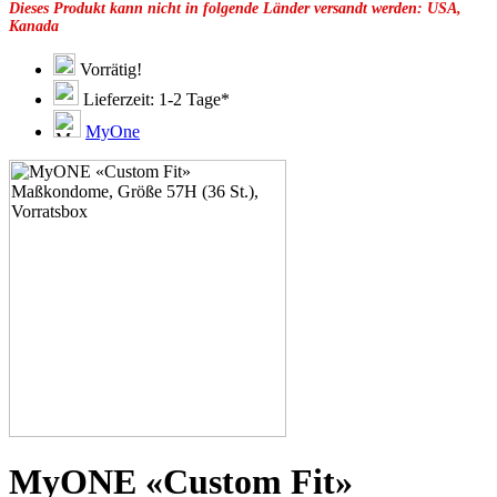
Dieses Produkt kann nicht in folgende Länder versandt werden: USA,
49F
Kanada
49G
51C
51D
Vorrätig!
51E
Lieferzeit: 1-2 Tage*
51F
51G
MyOne
51H
53C
53D
53E
53F
53G
53H
55D
55E
55F
55G
55H
55J
57D
57E
57F
57G
MyONE «Custom Fit»
57K