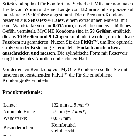
Stück
sind optimal für Komfort und Sicherheit. Mit einer nominalen
Breite von
57 mm
und einer Länge von
132 mm
sind sie präzise auf
individuelle Bedürfnisse abgestimmt. Diese Premium-Kondome
bestehen aus
Sensatex™ Latex
, einem extradünnen Material mit
einer Wandstärke von nur
0,055 mm
, das ein besonders natürliches
Gefühl vermittelt. MyONE Kondome sind in
58 Größen
erhältlich,
die aus
10 Breiten und 9 Längen
kombiniert werden, um die ideale
Passform zu garantieren. Nutzen Sie das
FitKit™
, um Ihre optimale
Größe vor der Bestellung zu ermitteln:
Einfach ausdrucken,
ausschneiden und messen
. Die zylindrische Form mit Reservoir
sorgt für leichtes Abrollen und sicheren Halt.
Vor der ersten Benutzung von MyOne-Kondomen sollten Sie mit
unserem nebenstehenden FitKit™ die für Sie empfohlene
Kondomgröße ermitteln.
Produktmerkmale:
Länge:
132 mm
(± 5 mm*)
Nominale Breite:
57 mm
(± 2 mm*)
Wandstärke:
0,055 mm
Komfortabel
Besonderheiten:
Gefühlsecht