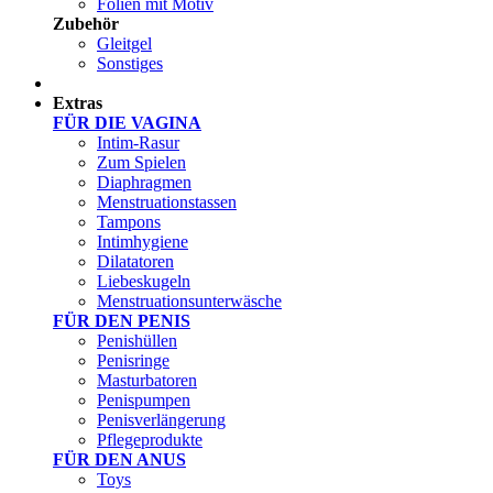
Folien mit Motiv
Zubehör
Gleitgel
Sonstiges
Test Sets
Extras
FÜR DIE VAGINA
Intim-Rasur
Zum Spielen
Diaphragmen
Menstruationstassen
Tampons
Intimhygiene
Dilatatoren
Liebeskugeln
Menstruationsunterwäsche
FÜR DEN PENIS
Penishüllen
Penisringe
Masturbatoren
Penispumpen
Penisverlängerung
Pflegeprodukte
FÜR DEN ANUS
Toys