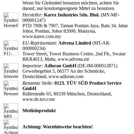
Wenn Sie Gleitmittel benutzen möchten, achten Sie
darauf, nur kondomgeeignete Mittel zu benutzen.
Hersteller:
Karex Industries Sdn. Bhd.
(MY-MF-
000001247)
PTD 7906 & 7907, Taman Pontian Jaya, Batu 34, Jalan
Johor, Pontian, Johor 82000, Malaysia,
www.karex.com.my
EU-Repräsentant:
Advena Limited
(MT-AR-
000000234)
Tower Street, Tower Business Centre, 2nd Flr., Swatar
BKR4013, Malta, www.advena.mt
Importeur:
Adloran GmbH
(DE-IM-000012871)
Gewerbegebiet 5, 06577 An der Schmücke,
Deutschland, www.adloran.com
Benannte Stelle:
0123
,
TÜV SÜD Product Service
GmbH
Ridlerstraße 65, 80339 München, Deutschland,
www.de.tuv.com
Medizinprodukt
Achtung: Warnhinweise beachten!