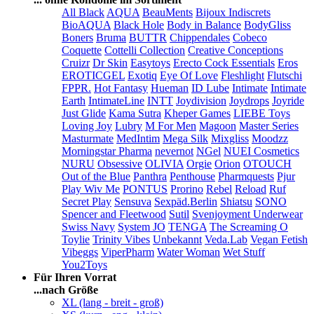
All Black
AQUA
BeauMents
Bijoux Indiscrets
BioAQUA
Black Hole
Body in Balance
BodyGliss
Boners
Bruma
BUTTR
Chippendales
Cobeco
Coquette
Cottelli Collection
Creative Conceptions
Cruizr
Dr Skin
Easytoys
Erecto Cock Essentials
Eros
EROTICGEL
Exotiq
Eye Of Love
Fleshlight
Flutschi
FPPR.
Hot Fantasy
Hueman
ID Lube
Intimate
Intimate
Earth
IntimateLine
INTT
Joydivision
Joydrops
Joyride
Just Glide
Kama Sutra
Kheper Games
LIEBE Toys
Loving Joy
Lubry
M For Men
Magoon
Master Series
Masturmate
MedIntim
Mega Silk
Mixgliss
Moodzz
Morningstar Pharma
nevernot
NGel
NUEI Cosmetics
NURU
Obsessive
OLIVIA
Orgie
Orion
OTOUCH
Out of the Blue
Panthra
Penthouse
Pharmquests
Pjur
Play Wiv Me
PONTUS
Prorino
Rebel
Reload
Ruf
Secret Play
Sensuva
Sexpäd.Berlin
Shiatsu
SONO
Spencer and Fleetwood
Sutil
Svenjoyment Underwear
Swiss Navy
System JO
TENGA
The Screaming O
Toylie
Trinity Vibes
Unbekannt
Veda.Lab
Vegan Fetish
Vibeggs
ViperPharm
Water Woman
Wet Stuff
You2Toys
Für Ihren Vorrat
...nach Größe
XL (lang - breit - groß)