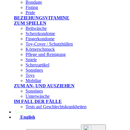
Bondage
Fisting
Pride
BEZIEHUNGSVITAMINE
ZUM SPIELEN
Bettwäsche
Scherzkondome
Fingerkondome
Toy-Cover / Schutzhüllen
Körperschmuck
Pflege und Reinigung
Spiele
Scherzartikel
Sonstiges
Toys
Mobiliar
ZUM AN- UND AUSZIEHEN
Sonstiges
Unterwäsche
IM FALL DER FÄLLE
Tests auf Geschlechtskrankheiten
Angebote
English