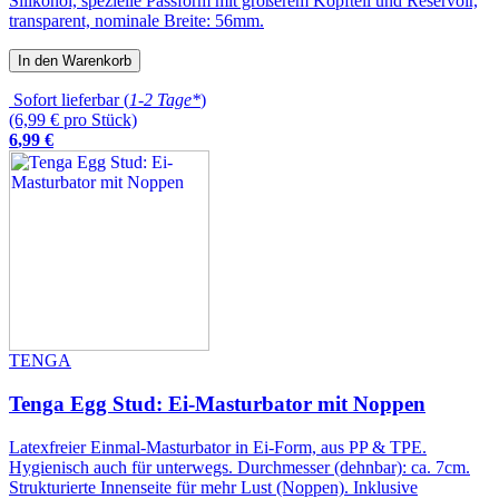
Silikonöl, spezielle Passform mit größerem Kopfteil und Reservoir,
transparent, nominale Breite: 56mm.
In den Warenkorb
Sofort lieferbar (
1-2 Tage*
)
(6,99 € pro Stück)
6
,
99
€
TENGA
Tenga Egg Stud: Ei-Masturbator mit Noppen
Latexfreier Einmal-Masturbator in Ei-Form, aus PP & TPE.
Hygienisch auch für unterwegs. Durchmesser (dehnbar): ca. 7cm.
Strukturierte Innenseite für mehr Lust (Noppen). Inklusive