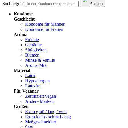
Suchbegriff:
Suchen
Kondome
Geschlecht
Kondome für Männer
Kondome für Frauen
Aroma
Früchte
Getränke
Süßigkeiten
Blumen
Minze & Vanille
Aroma-Mix
Material
Latex
Hypoallergen
Latexfrei
Für Veganer
Zertifiziert vegan
Andere Marken
Größen
Extra groß / lang / weit
Extra klein / schmal / eng
Maßgeschneidert
Sets