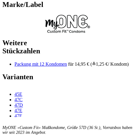
Marke/Label
Weitere
Stückzahlen
Packung mit 12 Kondomen
für 14,95 € (≙1,25 €/ Kondom)
Varianten
45E
47C
47D
47E
47F
49C
49D
MyONE «Custom Fit» Maßkondome, Größe 57D (36 St.), Vorratsbox haben
49E
wir seit 2023 im Angebot.