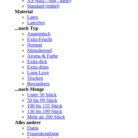
XS (kurz - eng - klein)
Standard (mittel)
Material
Latex
Latexfrei
...nach Typ
Anatomisch
Extra Feucht
Normal
Stimulierend
Aroma & Farbe
Extra dick
Extra dünn
Long Love
Trocken
Besonderes
...nach Menge
Unter 50 Stück
50 bis 99 Stück
100 bis 135 Stück
136 bis 199 Stück
Mehr als 200 Stück
Alles andere
Dams
Frauenkondome