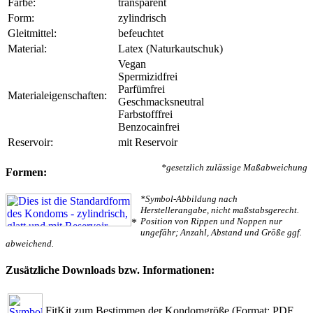
Farbe:
transparent
Form:
zylindrisch
Gleitmittel:
befeuchtet
Material:
Latex (Naturkautschuk)
Vegan
Spermizidfrei
Parfümfrei
Materialeigenschaften:
Geschmacksneutral
Farbstofffrei
Benzocainfrei
Reservoir:
mit Reservoir
*gesetzlich zulässige Maßabweichung
Formen:
*Symbol-Abbildung nach
Herstellerangabe, nicht maßstabsgerecht.
Position von Rippen und Noppen nur
*
ungefähr; Anzahl, Abstand und Größe ggf.
abweichend.
Zusätzliche Downloads bzw. Informationen:
FitKit zum Bestimmen der Kondomgröße
(Format: PDF,