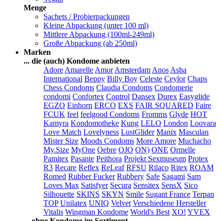
Menge
Sachets / Probierpackungen
Kleine Abpackung (unter 100 ml)
Mittlere Abpackung (100ml-249ml)
Große Abpackung (ab 250ml)
Marken
... die (auch) Kondome anbieten
Adore
Amarelle
Amor
Amsterdam
Anos
Asha
International
Beppy
Billy Boy
Celeste
Ceylor
Chaps
Chess Condoms
Claudia Condoms
Condomerie
condomi
Confortex
Control
Dansex
Durex
Easyglide
EGZO
Einhorn
ERCO
EXS
FAIR SQUARED
Faire
FCUK
feel
feelgood Condoms
Fromms
Glyde
HOT
Kamyra
Kondomotheke
Kung
LELO
London
Loovara
Love Match
Lovelyness
LustGlider
Manix
Masculan
Mister Size
Moods Condoms
More Amore
Muchacho
My.Size
MyOne
Oebre
OJO
ON)
ONE
Ormelle
Pamitex
Pasante
Peithora
Projekt Sexmuseum
Protex
R3
Recare
Reflex
ReLeaf
RFSU
Rilaco
Ritex
ROAM
Romed
Rubber Fucker
Rubbery
Safe
Sagami
Sam
Loves Max
Satisfyer
Secura
Sensitex
SensX
Sico
Silhouette
SKINS
SKYN
Smile
Sugant France
Terpan
TOP
Unilatex
UNIQ
Velvet
Verschiedene Hersteller
Vitalis
Wingman Kondome
World's Best
XO!
YVEX
... ohne Kondome im Sortiment