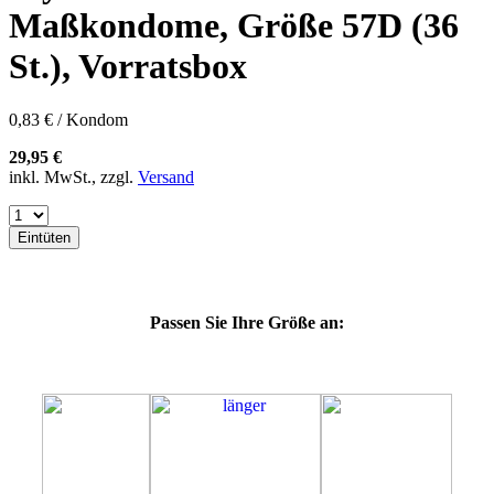
60E
Maßkondome, Größe 57D (36
60F
60G
St.), Vorratsbox
60H
60J
60K
0,83 € / Kondom
60L
64E
29,95 €
64F
inkl. MwSt., zzgl.
Versand
64G
64K
64L
Eintüten
64M
69G
69H
69J
Passen Sie Ihre Größe an:
69K
69L
69M