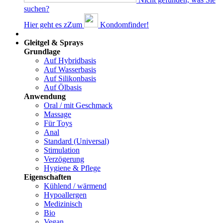
suchen?
Hier geht es z
Z
um
Kondomfinder!
Dams
Gleitgel & Sprays
Grundlage
Auf Hybridbasis
Auf Wasserbasis
Auf Silikonbasis
Auf Ölbasis
Anwendung
Oral / mit Geschmack
Massage
Für Toys
Anal
Standard (Universal)
Stimulation
Verzögerung
Hygiene & Pflege
Eigenschaften
Kühlend / wärmend
Hypoallergen
Medizinisch
Bio
Vegan