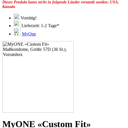
Dieses Produkt kann nicht in folgende Länder versandt werden: USA,
49F
Kanada
49G
51C
51D
Vorrätig!
51E
Lieferzeit: 1-2 Tage*
51F
51G
MyOne
51H
53C
53D
53E
53F
53G
53H
55D
55E
55F
55G
55H
55J
57E
57F
57G
57H
MyONE «Custom Fit»
57K