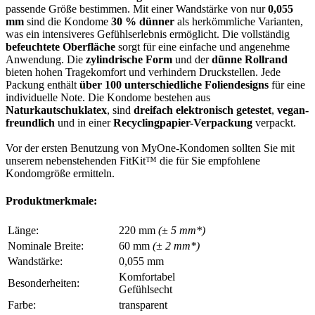
passende Größe bestimmen. Mit einer Wandstärke von nur
0,055
mm
sind die Kondome
30 % dünner
als herkömmliche Varianten,
was ein intensiveres Gefühlserlebnis ermöglicht. Die vollständig
befeuchtete Oberfläche
sorgt für eine einfache und angenehme
Anwendung. Die
zylindrische Form
und der
dünne Rollrand
bieten hohen Tragekomfort und verhindern Druckstellen. Jede
Packung enthält
über 100 unterschiedliche Foliendesigns
für eine
individuelle Note. Die Kondome bestehen aus
Naturkautschuklatex
, sind
dreifach elektronisch getestet
,
vegan-
freundlich
und in einer
Recyclingpapier-Verpackung
verpackt.
Vor der ersten Benutzung von MyOne-Kondomen sollten Sie mit
unserem nebenstehenden FitKit™ die für Sie empfohlene
Kondomgröße ermitteln.
Produktmerkmale:
Länge:
220 mm
(± 5 mm*)
Nominale Breite:
60 mm
(± 2 mm*)
Wandstärke:
0,055 mm
Komfortabel
Besonderheiten:
Gefühlsecht
Farbe:
transparent