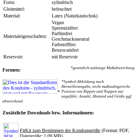
Form:
zylindrisch
Gleitmittel:
befeuchtet
Material:
Latex (Naturkautschuk)
Vegan
Spermizidfrei
Parfümfrei
Materialeigenschaften:
Geschmacksneutral
Farbstofffrei
Benzocainfrei
Reservoir:
mit Reservoir
*gesetzlich zulässige Maßabweichung
Formen:
*Symbol-Abbildung nach
Herstellerangabe, nicht maßstabsgerecht.
Position von Rippen und Noppen nur
*
ungefähr; Anzahl, Abstand und Größe ggf.
abweichend.
Zusätzliche Downloads bzw. Informationen:
FitKit zum Bestimmen der Kondomgröße
(Format: PDF,
Dateigröße: 1.09 MB)