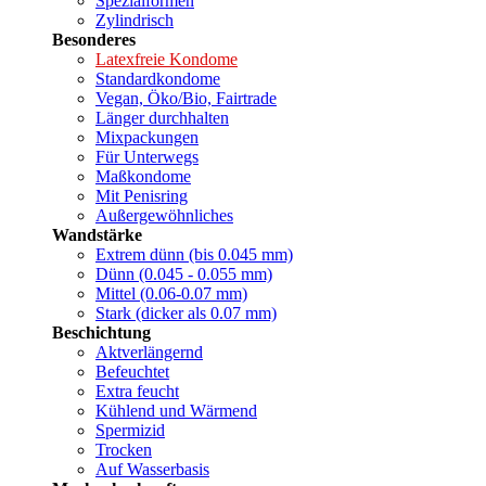
Spezialformen
Zylindrisch
Besonderes
Latexfreie Kondome
Standardkondome
Vegan, Öko/Bio, Fairtrade
Länger durchhalten
Mixpackungen
Für Unterwegs
Maßkondome
Mit Penisring
Außergewöhnliches
Wandstärke
Extrem dünn (bis 0.045 mm)
Dünn (0.045 - 0.055 mm)
Mittel (0.06-0.07 mm)
Stark (dicker als 0.07 mm)
Beschichtung
Aktverlängernd
Befeuchtet
Extra feucht
Kühlend und Wärmend
Spermizid
Trocken
Auf Wasserbasis