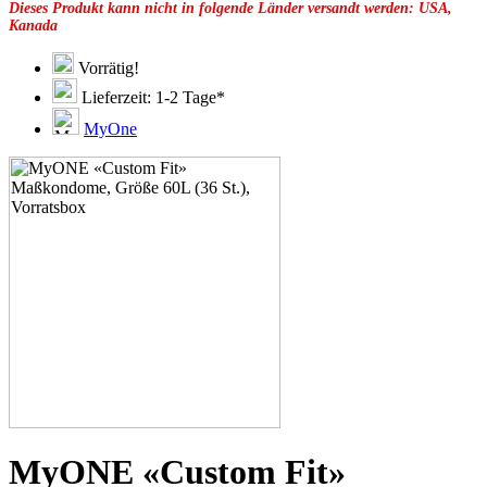
Dieses Produkt kann nicht in folgende Länder versandt werden: USA,
49F
Kanada
49G
51C
51D
Vorrätig!
51E
Lieferzeit: 1-2 Tage*
51F
51G
MyOne
51H
53C
53D
53E
53F
53G
53H
55D
55E
55F
55G
55H
55J
57D
57E
57F
57G
MyONE «Custom Fit»
57H