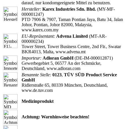
darauf, nur kondomgeeignete Mittel zu benutzen.
Hersteller:
Karex Industries Sdn. Bhd.
(MY-MF-
000001247)
PTD 7906 & 7907, Taman Pontian Jaya, Batu 34, Jalan
Johor, Pontian, Johor 82000, Malaysia,
www.karex.com.my
EU-Repräsentant:
Advena Limited
(MT-AR-
000000234)
Tower Street, Tower Business Centre, 2nd Flr., Swatar
BKR4013, Malta, www.advena.mt
Importeur:
Adloran GmbH
(DE-IM-000012871)
Gewerbegebiet 5, 06577 An der Schmücke,
Deutschland, www.adloran.com
Benannte Stelle:
0123
,
TÜV SÜD Product Service
GmbH
Ridlerstraße 65, 80339 München, Deutschland,
www.de.tuv.com
Medizinprodukt
Achtung: Warnhinweise beachten!