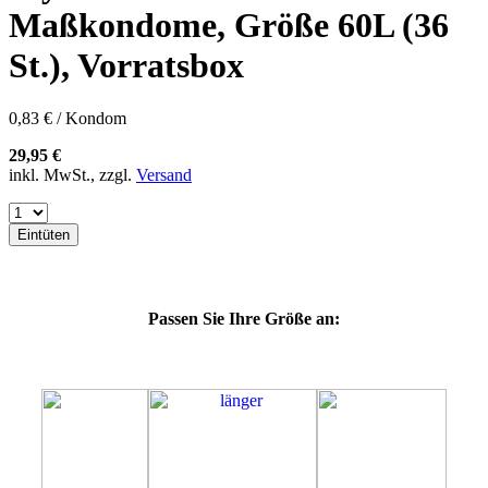
57K
Maßkondome, Größe 60L (36
60E
60F
St.), Vorratsbox
60G
60H
60J
0,83 € / Kondom
60K
64E
29,95 €
64F
inkl. MwSt., zzgl.
Versand
64G
64J
64K
Eintüten
64L
64M
69G
69H
Passen Sie Ihre Größe an:
69J
69K
69L
69M