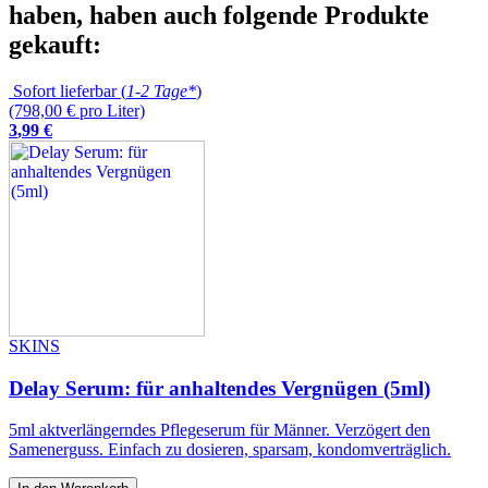
haben, haben auch folgende Produkte
gekauft:
Sofort lieferbar (
1-2 Tage*
)
(798,00 € pro Liter)
3
,
99
€
SKINS
Delay Serum: für anhaltendes Vergnügen (5ml)
5ml aktverlängerndes Pflegeserum für Männer. Verzögert den
Samenerguss. Einfach zu dosieren, sparsam, kondomverträglich.