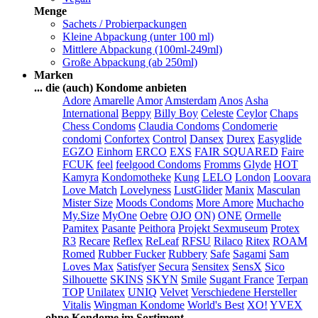
Menge
Sachets / Probierpackungen
Kleine Abpackung (unter 100 ml)
Mittlere Abpackung (100ml-249ml)
Große Abpackung (ab 250ml)
Marken
... die (auch) Kondome anbieten
Adore
Amarelle
Amor
Amsterdam
Anos
Asha
International
Beppy
Billy Boy
Celeste
Ceylor
Chaps
Chess Condoms
Claudia Condoms
Condomerie
condomi
Confortex
Control
Dansex
Durex
Easyglide
EGZO
Einhorn
ERCO
EXS
FAIR SQUARED
Faire
FCUK
feel
feelgood Condoms
Fromms
Glyde
HOT
Kamyra
Kondomotheke
Kung
LELO
London
Loovara
Love Match
Lovelyness
LustGlider
Manix
Masculan
Mister Size
Moods Condoms
More Amore
Muchacho
My.Size
MyOne
Oebre
OJO
ON)
ONE
Ormelle
Pamitex
Pasante
Peithora
Projekt Sexmuseum
Protex
R3
Recare
Reflex
ReLeaf
RFSU
Rilaco
Ritex
ROAM
Romed
Rubber Fucker
Rubbery
Safe
Sagami
Sam
Loves Max
Satisfyer
Secura
Sensitex
SensX
Sico
Silhouette
SKINS
SKYN
Smile
Sugant France
Terpan
TOP
Unilatex
UNIQ
Velvet
Verschiedene Hersteller
Vitalis
Wingman Kondome
World's Best
XO!
YVEX
... ohne Kondome im Sortiment