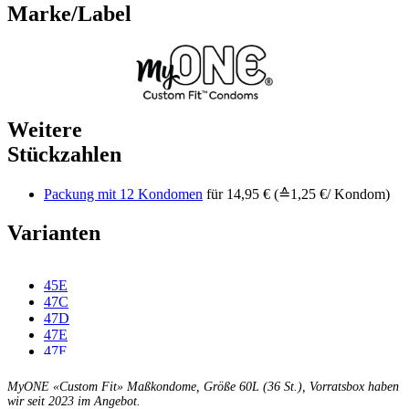
Marke/Label
Weitere
Stückzahlen
Packung mit 12 Kondomen
für 14,95 € (≙1,25 €/ Kondom)
Varianten
45E
47C
47D
47E
47F
49C
49D
MyONE «Custom Fit» Maßkondome, Größe 60L (36 St.), Vorratsbox haben
49E
wir seit 2023 im Angebot.