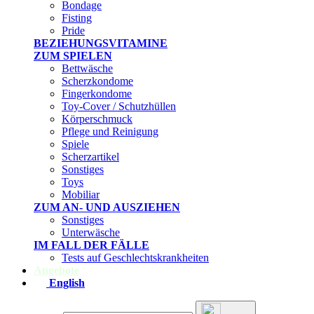
Bondage
Fisting
Pride
BEZIEHUNGSVITAMINE
ZUM SPIELEN
Bettwäsche
Scherzkondome
Fingerkondome
Toy-Cover / Schutzhüllen
Körperschmuck
Pflege und Reinigung
Spiele
Scherzartikel
Sonstiges
Toys
Mobiliar
ZUM AN- UND AUSZIEHEN
Sonstiges
Unterwäsche
IM FALL DER FÄLLE
Tests auf Geschlechtskrankheiten
Angebote
English