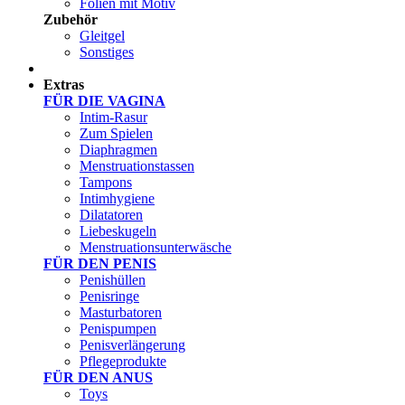
Folien mit Motiv
Zubehör
Gleitgel
Sonstiges
Test Sets
Extras
FÜR DIE VAGINA
Intim-Rasur
Zum Spielen
Diaphragmen
Menstruationstassen
Tampons
Intimhygiene
Dilatatoren
Liebeskugeln
Menstruationsunterwäsche
FÜR DEN PENIS
Penishüllen
Penisringe
Masturbatoren
Penispumpen
Penisverlängerung
Pflegeprodukte
FÜR DEN ANUS
Toys