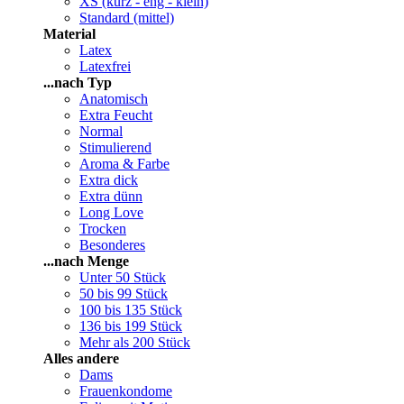
XS (kurz - eng - klein)
Standard (mittel)
Material
Latex
Latexfrei
...nach Typ
Anatomisch
Extra Feucht
Normal
Stimulierend
Aroma & Farbe
Extra dick
Extra dünn
Long Love
Trocken
Besonderes
...nach Menge
Unter 50 Stück
50 bis 99 Stück
100 bis 135 Stück
136 bis 199 Stück
Mehr als 200 Stück
Alles andere
Dams
Frauenkondome