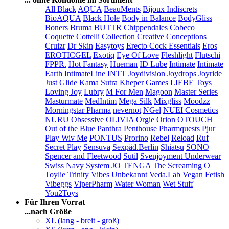
All Black
AQUA
BeauMents
Bijoux Indiscrets
BioAQUA
Black Hole
Body in Balance
BodyGliss
Boners
Bruma
BUTTR
Chippendales
Cobeco
Coquette
Cottelli Collection
Creative Conceptions
Cruizr
Dr Skin
Easytoys
Erecto Cock Essentials
Eros
EROTICGEL
Exotiq
Eye Of Love
Fleshlight
Flutschi
FPPR.
Hot Fantasy
Hueman
ID Lube
Intimate
Intimate
Earth
IntimateLine
INTT
Joydivision
Joydrops
Joyride
Just Glide
Kama Sutra
Kheper Games
LIEBE Toys
Loving Joy
Lubry
M For Men
Magoon
Master Series
Masturmate
MedIntim
Mega Silk
Mixgliss
Moodzz
Morningstar Pharma
nevernot
NGel
NUEI Cosmetics
NURU
Obsessive
OLIVIA
Orgie
Orion
OTOUCH
Out of the Blue
Panthra
Penthouse
Pharmquests
Pjur
Play Wiv Me
PONTUS
Prorino
Rebel
Reload
Ruf
Secret Play
Sensuva
Sexpäd.Berlin
Shiatsu
SONO
Spencer and Fleetwood
Sutil
Svenjoyment Underwear
Swiss Navy
System JO
TENGA
The Screaming O
Toylie
Trinity Vibes
Unbekannt
Veda.Lab
Vegan Fetish
Vibeggs
ViperPharm
Water Woman
Wet Stuff
You2Toys
Für Ihren Vorrat
...nach Größe
XL (lang - breit - groß)