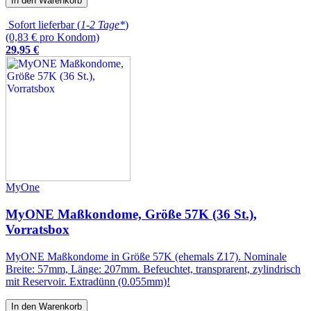
In den Warenkorb
Sofort lieferbar (
1-2 Tage*
)
(0,83 € pro Kondom)
29
,
95
€
MyOne
MyONE Maßkondome, Größe 57K (36 St.),
Vorratsbox
MyONE Maßkondome in Größe 57K (ehemals Z17). Nominale
Breite: 57mm, Länge: 207mm. Befeuchtet, transprarent, zylindrisch
mit Reservoir. Extradünn (0.055mm)!
In den Warenkorb