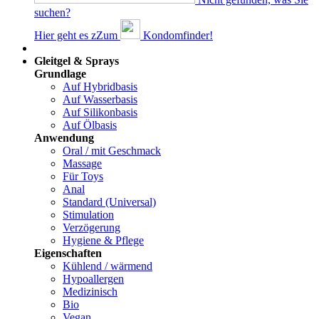
suchen?
Hier geht es z
Z
um
Kondomfinder!
Dams
Gleitgel & Sprays
Grundlage
Auf Hybridbasis
Auf Wasserbasis
Auf Silikonbasis
Auf Ölbasis
Anwendung
Oral / mit Geschmack
Massage
Für Toys
Anal
Standard (Universal)
Stimulation
Verzögerung
Hygiene & Pflege
Eigenschaften
Kühlend / wärmend
Hypoallergen
Medizinisch
Bio
Vegan