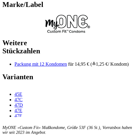
Marke/Label
Weitere
Stückzahlen
Packung mit 12 Kondomen
für 14,95 € (≙1,25 €/ Kondom)
Varianten
45E
47C
47D
47E
47F
49C
49D
MyONE «Custom Fit» Maßkondome, Größe 53F (36 St.), Vorratsbox haben
49E
wir seit 2023 im Angebot.