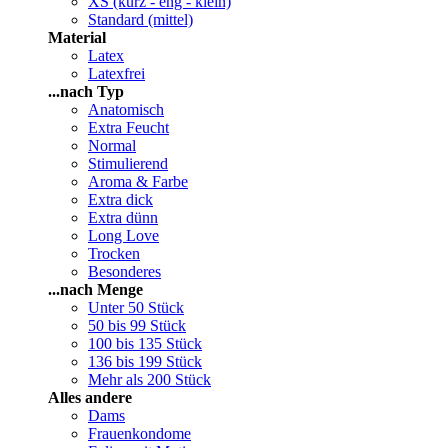
XS (kurz - eng - klein)
Standard (mittel)
Material
Latex
Latexfrei
...nach Typ
Anatomisch
Extra Feucht
Normal
Stimulierend
Aroma & Farbe
Extra dick
Extra dünn
Long Love
Trocken
Besonderes
...nach Menge
Unter 50 Stück
50 bis 99 Stück
100 bis 135 Stück
136 bis 199 Stück
Mehr als 200 Stück
Alles andere
Dams
Frauenkondome