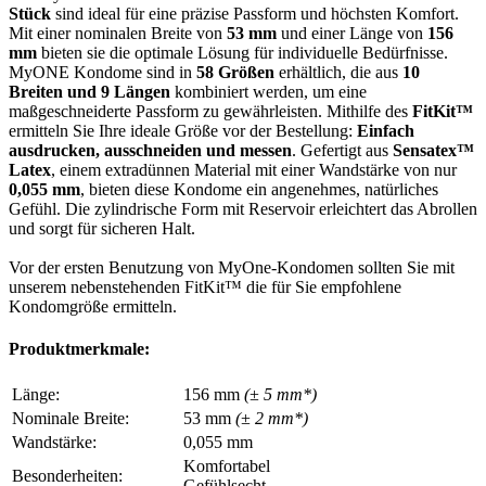
Stück
sind ideal für eine präzise Passform und höchsten Komfort.
Mit einer nominalen Breite von
53 mm
und einer Länge von
156
mm
bieten sie die optimale Lösung für individuelle Bedürfnisse.
MyONE Kondome sind in
58 Größen
erhältlich, die aus
10
Breiten und 9 Längen
kombiniert werden, um eine
maßgeschneiderte Passform zu gewährleisten. Mithilfe des
FitKit™
ermitteln Sie Ihre ideale Größe vor der Bestellung:
Einfach
ausdrucken, ausschneiden und messen
. Gefertigt aus
Sensatex™
Latex
, einem extradünnen Material mit einer Wandstärke von nur
0,055 mm
, bieten diese Kondome ein angenehmes, natürliches
Gefühl. Die zylindrische Form mit Reservoir erleichtert das Abrollen
und sorgt für sicheren Halt.
Vor der ersten Benutzung von MyOne-Kondomen sollten Sie mit
unserem nebenstehenden FitKit™ die für Sie empfohlene
Kondomgröße ermitteln.
Produktmerkmale:
Länge:
156 mm
(± 5 mm*)
Nominale Breite:
53 mm
(± 2 mm*)
Wandstärke:
0,055 mm
Komfortabel
Besonderheiten:
Gefühlsecht