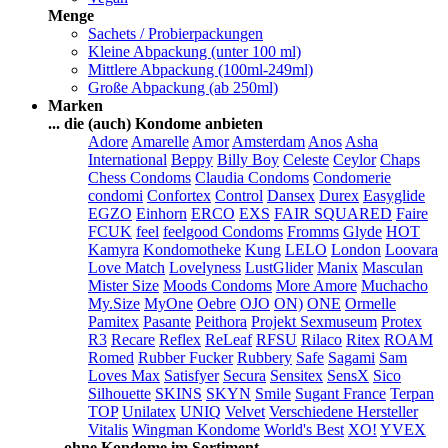
Menge
Sachets / Probierpackungen
Kleine Abpackung (unter 100 ml)
Mittlere Abpackung (100ml-249ml)
Große Abpackung (ab 250ml)
Marken
... die (auch) Kondome anbieten
Adore
Amarelle
Amor
Amsterdam
Anos
Asha
International
Beppy
Billy Boy
Celeste
Ceylor
Chaps
Chess Condoms
Claudia Condoms
Condomerie
condomi
Confortex
Control
Dansex
Durex
Easyglide
EGZO
Einhorn
ERCO
EXS
FAIR SQUARED
Faire
FCUK
feel
feelgood Condoms
Fromms
Glyde
HOT
Kamyra
Kondomotheke
Kung
LELO
London
Loovara
Love Match
Lovelyness
LustGlider
Manix
Masculan
Mister Size
Moods Condoms
More Amore
Muchacho
My.Size
MyOne
Oebre
OJO
ON)
ONE
Ormelle
Pamitex
Pasante
Peithora
Projekt Sexmuseum
Protex
R3
Recare
Reflex
ReLeaf
RFSU
Rilaco
Ritex
ROAM
Romed
Rubber Fucker
Rubbery
Safe
Sagami
Sam
Loves Max
Satisfyer
Secura
Sensitex
SensX
Sico
Silhouette
SKINS
SKYN
Smile
Sugant France
Terpan
TOP
Unilatex
UNIQ
Velvet
Verschiedene Hersteller
Vitalis
Wingman Kondome
World's Best
XO!
YVEX
... ohne Kondome im Sortiment