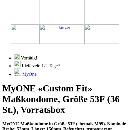
Vorrätig!
Lieferzeit: 1-2 Tage*
MyOne
MyONE «Custom Fit»
Maßkondome, Größe 53F (36
St.), Vorratsbox
MyONE Maßkondome in Größe 53F (ehemals M99). Nominale
Breite: 53mm, Länge: 156mm. Befeuchtet, transprarent,