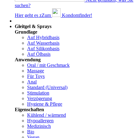
suchen?
Hier geht es z
Z
um
Kondomfinder!
Dams
Gleitgel & Sprays
Grundlage
Auf Hybridbasis
Auf Wasserbasis
Auf Silikonbasis
Auf Ölbasis
Anwendung
Oral / mit Geschmack
Massage
Für Toys
Anal
Standard (Universal)
Stimulation
Verzögerung
Hygiene & Pflege
Eigenschaften
Kühlend / wärmend
Hypoallergen
Medizinisch
Bio
Vegan