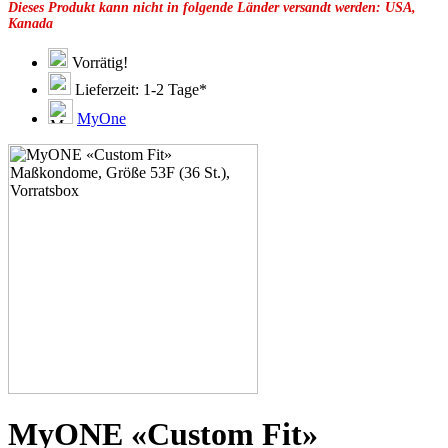
Dieses Produkt kann nicht in folgende Länder versandt werden: USA,
49F
Kanada
49G
51C
51D
Vorrätig!
51E
Lieferzeit: 1-2 Tage*
51F
51G
MyOne
51H
53C
53D
53E
53G
53H
55D
55E
55F
55G
55H
55J
57D
57E
57F
57G
57H
MyONE «Custom Fit»
57K