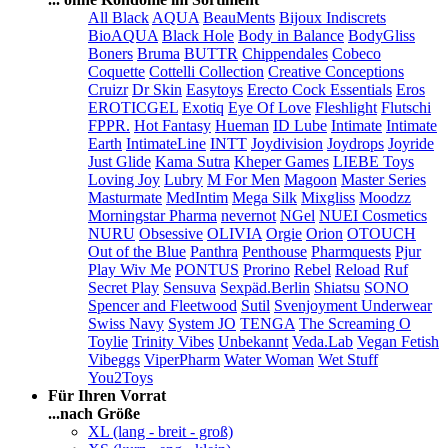
All Black
AQUA
BeauMents
Bijoux Indiscrets
BioAQUA
Black Hole
Body in Balance
BodyGliss
Boners
Bruma
BUTTR
Chippendales
Cobeco
Coquette
Cottelli Collection
Creative Conceptions
Cruizr
Dr Skin
Easytoys
Erecto Cock Essentials
Eros
EROTICGEL
Exotiq
Eye Of Love
Fleshlight
Flutschi
FPPR.
Hot Fantasy
Hueman
ID Lube
Intimate
Intimate
Earth
IntimateLine
INTT
Joydivision
Joydrops
Joyride
Just Glide
Kama Sutra
Kheper Games
LIEBE Toys
Loving Joy
Lubry
M For Men
Magoon
Master Series
Masturmate
MedIntim
Mega Silk
Mixgliss
Moodzz
Morningstar Pharma
nevernot
NGel
NUEI Cosmetics
NURU
Obsessive
OLIVIA
Orgie
Orion
OTOUCH
Out of the Blue
Panthra
Penthouse
Pharmquests
Pjur
Play Wiv Me
PONTUS
Prorino
Rebel
Reload
Ruf
Secret Play
Sensuva
Sexpäd.Berlin
Shiatsu
SONO
Spencer and Fleetwood
Sutil
Svenjoyment Underwear
Swiss Navy
System JO
TENGA
The Screaming O
Toylie
Trinity Vibes
Unbekannt
Veda.Lab
Vegan Fetish
Vibeggs
ViperPharm
Water Woman
Wet Stuff
You2Toys
Für Ihren Vorrat
...nach Größe
XL (lang - breit - groß)