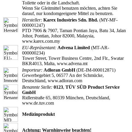
Toilette oder in die Landschaft.
Wenn Sie Gleitmittel benutzen möchten, achten Sie
darauf, nur kondomgeeignete Mittel zu benutzen.
Hersteller:
Karex Industries Sdn. Bhd.
(MY-MF-
000001247)
PTD 7906 & 7907, Taman Pontian Jaya, Batu 34, Jalan
Johor, Pontian, Johor 82000, Malaysia,
www.karex.com.my
EU-Repräsentant:
Advena Limited
(MT-AR-
000000234)
Tower Street, Tower Business Centre, 2nd Flr., Swatar
BKR4013, Malta, www.advena.mt
Importeur:
Adloran GmbH
(DE-IM-000012871)
Gewerbegebiet 5, 06577 An der Schmücke,
Deutschland, www.adloran.com
Benannte Stelle:
0123
,
TÜV SÜD Product Service
GmbH
Ridlerstraße 65, 80339 München, Deutschland,
www.de.tuv.com
Medizinprodukt
Achtung: Warnhinweise beachten!