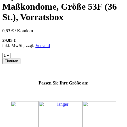
60E
Maßkondome, Größe 53F (36
60F
60G
St.), Vorratsbox
60H
60J
60K
0,83 € / Kondom
60L
64E
29,95 €
64F
inkl. MwSt., zzgl.
Versand
64G
64K
64L
Eintüten
64M
69G
69H
69J
Passen Sie Ihre Größe an:
69K
69L
69M