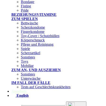
Bondage
Fisting
Pride
BEZIEHUNGSVITAMINE
ZUM SPIELEN
Bettwäsche
Scherzkondome
Fingerkondome
Toy-Cover / Schutzhüllen
Körperschmuck
Pflege und Reinigung
Spiele
Scherzartikel
Sonstiges
Toys
Mobiliar
ZUM AN- UND AUSZIEHEN
Sonstiges
Unterwäsche
IM FALL DER FÄLLE
Tests auf Geschlechtskrankheiten
Angebote
English