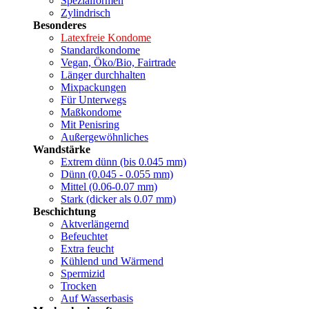
Spezialformen
Zylindrisch
Besonderes
Latexfreie Kondome
Standardkondome
Vegan, Öko/Bio, Fairtrade
Länger durchhalten
Mixpackungen
Für Unterwegs
Maßkondome
Mit Penisring
Außergewöhnliches
Wandstärke
Extrem dünn (bis 0.045 mm)
Dünn (0.045 - 0.055 mm)
Mittel (0.06-0.07 mm)
Stark (dicker als 0.07 mm)
Beschichtung
Aktverlängernd
Befeuchtet
Extra feucht
Kühlend und Wärmend
Spermizid
Trocken
Auf Wasserbasis