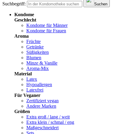
Suchbegriff:
Suchen
Kondome
Geschlecht
Kondome für Männer
Kondome für Frauen
Aroma
Früchte
Getränke
Süßigkeiten
Blumen
Minze & Vanille
Aroma-Mix
Material
Latex
Hypoallergen
Latexfrei
Für Veganer
Zertifiziert vegan
Andere Marken
Größen
Extra groß / lang / weit
Extra klein / schmal / eng
Maßgeschneidert
Sets