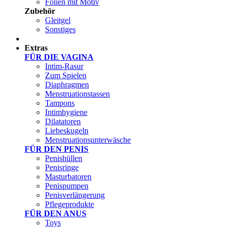
Folien mit Motiv
Zubehör
Gleitgel
Sonstiges
Test Sets
Extras
FÜR DIE VAGINA
Intim-Rasur
Zum Spielen
Diaphragmen
Menstruationstassen
Tampons
Intimhygiene
Dilatatoren
Liebeskugeln
Menstruationsunterwäsche
FÜR DEN PENIS
Penishüllen
Penisringe
Masturbatoren
Penispumpen
Penisverlängerung
Pflegeprodukte
FÜR DEN ANUS
Toys