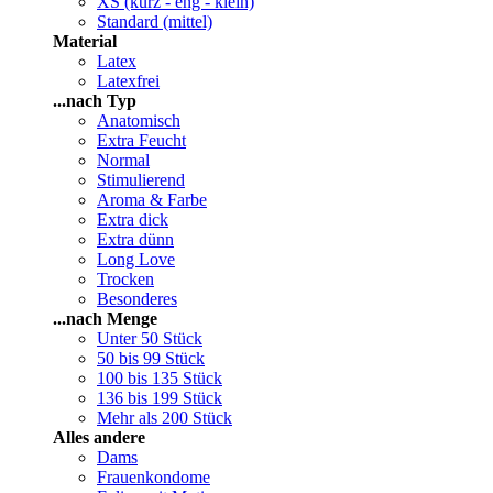
XS (kurz - eng - klein)
Standard (mittel)
Material
Latex
Latexfrei
...nach Typ
Anatomisch
Extra Feucht
Normal
Stimulierend
Aroma & Farbe
Extra dick
Extra dünn
Long Love
Trocken
Besonderes
...nach Menge
Unter 50 Stück
50 bis 99 Stück
100 bis 135 Stück
136 bis 199 Stück
Mehr als 200 Stück
Alles andere
Dams
Frauenkondome