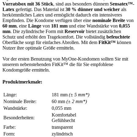
Vorratsbox mit 36 Stück
, sind aus besonders dünnem
Sensatex™-
Latex
gefertigt. Das Material ist
30 % dünner und weicher
als
herkömmliches Latex und ermöglicht dadurch ein intensiveres
Empfinden. Die Kondome verfügen über eine
nominale Breite
von
60 mm
, eine
Länge
von
181 mm
und eine Wandstärke von
0,055
mm
. Die zylindrische Form mit
Reservoir
bietet zusätzlichen
Schutz und erhöht den Tragekomfort. Die vollständig
befeuchtete
Oberfläche sorgt für einfaches Abrollen. Mit dem
FitKit™
können
Nutzer ihre optimale Größe ermitteln.
Vor der ersten Benutzung von MyOne-Kondomen sollten Sie mit
unserem nebenstehenden FitKit™ die für Sie empfohlene
Kondomgröße ermitteln.
Produktmerkmale:
Länge:
181 mm
(± 5 mm*)
Nominale Breite:
60 mm
(± 2 mm*)
Wandstärke:
0,055 mm
Komfortabel
Besonderheiten:
Gefühlsecht
Farbe:
transparent
Form:
zylindrisch