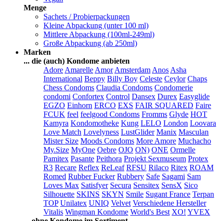
Menge
Sachets / Probierpackungen
Kleine Abpackung (unter 100 ml)
Mittlere Abpackung (100ml-249ml)
Große Abpackung (ab 250ml)
Marken
... die (auch) Kondome anbieten
Adore
Amarelle
Amor
Amsterdam
Anos
Asha
International
Beppy
Billy Boy
Celeste
Ceylor
Chaps
Chess Condoms
Claudia Condoms
Condomerie
condomi
Confortex
Control
Dansex
Durex
Easyglide
EGZO
Einhorn
ERCO
EXS
FAIR SQUARED
Faire
FCUK
feel
feelgood Condoms
Fromms
Glyde
HOT
Kamyra
Kondomotheke
Kung
LELO
London
Loovara
Love Match
Lovelyness
LustGlider
Manix
Masculan
Mister Size
Moods Condoms
More Amore
Muchacho
My.Size
MyOne
Oebre
OJO
ON)
ONE
Ormelle
Pamitex
Pasante
Peithora
Projekt Sexmuseum
Protex
R3
Recare
Reflex
ReLeaf
RFSU
Rilaco
Ritex
ROAM
Romed
Rubber Fucker
Rubbery
Safe
Sagami
Sam
Loves Max
Satisfyer
Secura
Sensitex
SensX
Sico
Silhouette
SKINS
SKYN
Smile
Sugant France
Terpan
TOP
Unilatex
UNIQ
Velvet
Verschiedene Hersteller
Vitalis
Wingman Kondome
World's Best
XO!
YVEX
... ohne Kondome im Sortiment