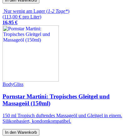
In den Warenkorb
Nur wenig am Lager (
1-2 Tage*
)
(113,00 € pro Liter)
16
,
95
€
BodyGliss
Pornstar Martini: Tropisches Gleitgel und
Massageöl (150ml)
150 ml Tropisch duftendes Massageöl und Gleitgel in einem.
Silikonbasiert, kondomkompatibel.
In den Warenkorb