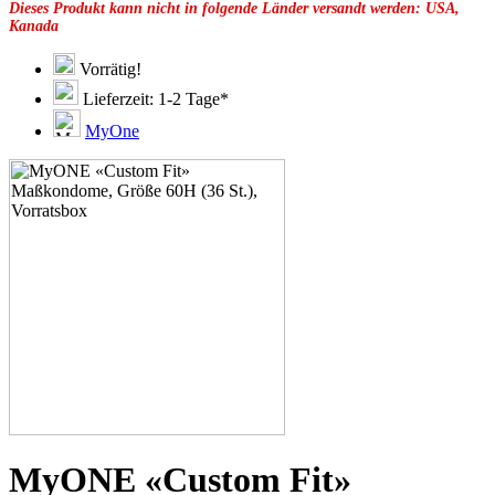
Dieses Produkt kann nicht in folgende Länder versandt werden: USA,
49F
Kanada
49G
51C
51D
Vorrätig!
51E
Lieferzeit: 1-2 Tage*
51F
51G
MyOne
51H
53C
53D
53E
53F
53G
53H
55D
55E
55F
55G
55H
55J
57D
57E
57F
57G
MyONE «Custom Fit»
57H