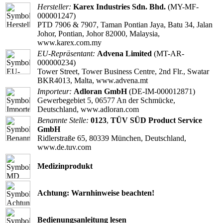
Hersteller:
Karex Industries Sdn. Bhd.
(MY-MF-
000001247)
PTD 7906 & 7907, Taman Pontian Jaya, Batu 34, Jalan
Johor, Pontian, Johor 82000, Malaysia,
www.karex.com.my
EU-Repräsentant:
Advena Limited
(MT-AR-
000000234)
Tower Street, Tower Business Centre, 2nd Flr., Swatar
BKR4013, Malta, www.advena.mt
Importeur:
Adloran GmbH
(DE-IM-000012871)
Gewerbegebiet 5, 06577 An der Schmücke,
Deutschland, www.adloran.com
Benannte Stelle:
0123
,
TÜV SÜD Product Service
GmbH
Ridlerstraße 65, 80339 München, Deutschland,
www.de.tuv.com
Medizinprodukt
Achtung: Warnhinweise beachten!
Bedienungsanleitung lesen