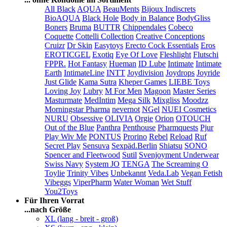
All Black
AQUA
BeauMents
Bijoux Indiscrets
BioAQUA
Black Hole
Body in Balance
BodyGliss
Boners
Bruma
BUTTR
Chippendales
Cobeco
Coquette
Cottelli Collection
Creative Conceptions
Cruizr
Dr Skin
Easytoys
Erecto Cock Essentials
Eros
EROTICGEL
Exotiq
Eye Of Love
Fleshlight
Flutschi
FPPR.
Hot Fantasy
Hueman
ID Lube
Intimate
Intimate
Earth
IntimateLine
INTT
Joydivision
Joydrops
Joyride
Just Glide
Kama Sutra
Kheper Games
LIEBE Toys
Loving Joy
Lubry
M For Men
Magoon
Master Series
Masturmate
MedIntim
Mega Silk
Mixgliss
Moodzz
Morningstar Pharma
nevernot
NGel
NUEI Cosmetics
NURU
Obsessive
OLIVIA
Orgie
Orion
OTOUCH
Out of the Blue
Panthra
Penthouse
Pharmquests
Pjur
Play Wiv Me
PONTUS
Prorino
Rebel
Reload
Ruf
Secret Play
Sensuva
Sexpäd.Berlin
Shiatsu
SONO
Spencer and Fleetwood
Sutil
Svenjoyment Underwear
Swiss Navy
System JO
TENGA
The Screaming O
Toylie
Trinity Vibes
Unbekannt
Veda.Lab
Vegan Fetish
Vibeggs
ViperPharm
Water Woman
Wet Stuff
You2Toys
Für Ihren Vorrat
...nach Größe
XL (lang - breit - groß)