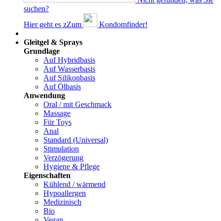
suchen?
Hier geht es z
Z
um
Kondomfinder!
Dams
Gleitgel & Sprays
Grundlage
Auf Hybridbasis
Auf Wasserbasis
Auf Silikonbasis
Auf Ölbasis
Anwendung
Oral / mit Geschmack
Massage
Für Toys
Anal
Standard (Universal)
Stimulation
Verzögerung
Hygiene & Pflege
Eigenschaften
Kühlend / wärmend
Hypoallergen
Medizinisch
Bio
Vegan