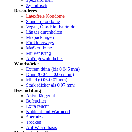
Spezialformen
Zylindrisch
Besonderes
Latexfreie Kondome
Standardkondome
Vegan, Öko/Bio, Fairtrade
Länger durchhalten
Mixpackungen
Für Unterwegs
Maßkondome
Mit Penisring
Außergewöhnliches
Wandstärke
Extrem dünn (bis 0.045 mm)
Dünn (0.045 - 0.055 mm)
Mittel (0.06-0.07 mm)
Stark (dicker als 0.07 mm)
Beschichtung
Aktverlängernd
Befeuchtet
Extra feucht
Kühlend und Wärmend
Spermizid
Trocken
Auf Wasserbasis