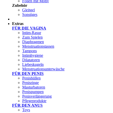
Folien mit Motiv
Zubehör
Gleitgel
Sonstiges
Test Sets
Extras
FÜR DIE VAGINA
Intim-Rasur
Zum Spielen
Diaphragmen
Menstruationstassen
Tampons
Intimhygiene
Dilatatoren
Liebeskugeln
Menstruationsunterwäsche
FÜR DEN PENIS
Penishüllen
Penisringe
Masturbatoren
Penispumpen
Penisverlängerung
Pflegeprodukte
FÜR DEN ANUS
Toys