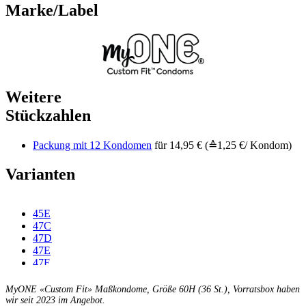
Marke/Label
Weitere
Stückzahlen
Packung mit 12 Kondomen
für 14,95 € (≙1,25 €/ Kondom)
Varianten
45E
47C
47D
47E
47F
49C
49D
MyONE «Custom Fit» Maßkondome, Größe 60H (36 St.), Vorratsbox haben
49E
wir seit 2023 im Angebot.