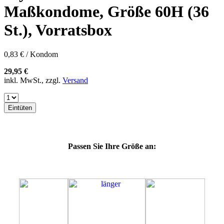
57K
Maßkondome, Größe 60H (36
60E
60F
St.), Vorratsbox
60G
60J
60K
0,83 € / Kondom
60L
64E
29,95 €
64F
inkl. MwSt., zzgl.
Versand
64G
64J
64K
Eintüten
64L
64M
69G
69H
Passen Sie Ihre Größe an:
69J
69K
69L
69M