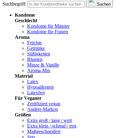
Suchbegriff:
Suchen
Kondome
Geschlecht
Kondome für Männer
Kondome für Frauen
Aroma
Früchte
Getränke
Süßigkeiten
Blumen
Minze & Vanille
Aroma-Mix
Material
Latex
Hypoallergen
Latexfrei
Für Veganer
Zertifiziert vegan
Andere Marken
Größen
Extra groß / lang / weit
Extra klein / schmal / eng
Maßgeschneidert
Sets