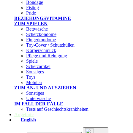
Bondage
Fisting
Pride
BEZIEHUNGSVITAMINE
ZUM SPIELEN
Bettwäsche
Scherzkondome
Fingerkondome
Toy-Cover / Schutzhüllen
Körperschmuck
Pflege und Reinigung
Spiele
Scherzartikel
Sonstiges
Toys
Mobiliar
ZUM AN- UND AUSZIEHEN
Sonstiges
Unterwäsche
IM FALL DER FÄLLE
Tests auf Geschlechtskrankheiten
Angebote
English