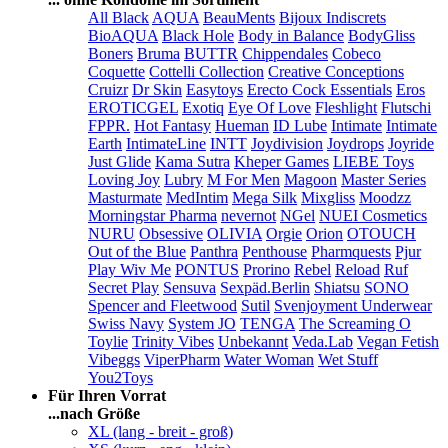
All Black
AQUA
BeauMents
Bijoux Indiscrets
BioAQUA
Black Hole
Body in Balance
BodyGliss
Boners
Bruma
BUTTR
Chippendales
Cobeco
Coquette
Cottelli Collection
Creative Conceptions
Cruizr
Dr Skin
Easytoys
Erecto Cock Essentials
Eros
EROTICGEL
Exotiq
Eye Of Love
Fleshlight
Flutschi
FPPR.
Hot Fantasy
Hueman
ID Lube
Intimate
Intimate
Earth
IntimateLine
INTT
Joydivision
Joydrops
Joyride
Just Glide
Kama Sutra
Kheper Games
LIEBE Toys
Loving Joy
Lubry
M For Men
Magoon
Master Series
Masturmate
MedIntim
Mega Silk
Mixgliss
Moodzz
Morningstar Pharma
nevernot
NGel
NUEI Cosmetics
NURU
Obsessive
OLIVIA
Orgie
Orion
OTOUCH
Out of the Blue
Panthra
Penthouse
Pharmquests
Pjur
Play Wiv Me
PONTUS
Prorino
Rebel
Reload
Ruf
Secret Play
Sensuva
Sexpäd.Berlin
Shiatsu
SONO
Spencer and Fleetwood
Sutil
Svenjoyment Underwear
Swiss Navy
System JO
TENGA
The Screaming O
Toylie
Trinity Vibes
Unbekannt
Veda.Lab
Vegan Fetish
Vibeggs
ViperPharm
Water Woman
Wet Stuff
You2Toys
Für Ihren Vorrat
...nach Größe
XL (lang - breit - groß)