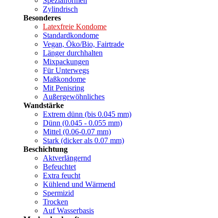
Spezialformen
Zylindrisch
Besonderes
Latexfreie Kondome
Standardkondome
Vegan, Öko/Bio, Fairtrade
Länger durchhalten
Mixpackungen
Für Unterwegs
Maßkondome
Mit Penisring
Außergewöhnliches
Wandstärke
Extrem dünn (bis 0.045 mm)
Dünn (0.045 - 0.055 mm)
Mittel (0.06-0.07 mm)
Stark (dicker als 0.07 mm)
Beschichtung
Aktverlängernd
Befeuchtet
Extra feucht
Kühlend und Wärmend
Spermizid
Trocken
Auf Wasserbasis