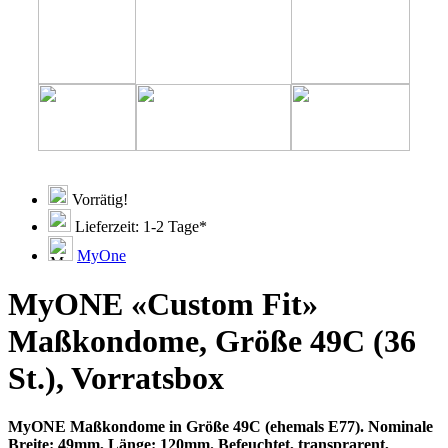
Vorrätig!
Lieferzeit: 1-2 Tage*
MyOne
MyONE «Custom Fit»
Maßkondome, Größe 49C (36
St.), Vorratsbox
MyONE Maßkondome in Größe 49C (ehemals E77). Nominale
Breite: 49mm, Länge: 120mm. Befeuchtet, transprarent,