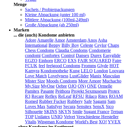
Menge
Sachets / Probierpackungen
Kleine Abpackung (unter 100 ml)
Mittlere Abpackung (100ml-249ml)
Große Abpackung (ab 250ml)
Marken
... die (auch) Kondome anbieten
Adore
Amarelle
Amor
Amsterdam
Anos
Asha
International
Beppy
Billy Boy
Celeste
Ceylor
Chaps
Chess Condoms
Claudia Condoms
Condomerie
condomi
Confortex
Control
Dansex
Durex
Easyglide
EGZO
Einhorn
ERCO
EXS
FAIR SQUARED
Faire
FCUK
feel
feelgood Condoms
Fromms
Glyde
HOT
Kamyra
Kondomotheke
Kung
LELO
London
Loovara
Love Match
Lovelyness
LustGlider
Manix
Masculan
Mister Size
Moods Condoms
More Amore
Muchacho
My.Size
MyOne
Oebre
OJO
ON)
ONE
Ormelle
Pamitex
Pasante
Peithora
Projekt Sexmuseum
Protex
R3
Recare
Reflex
ReLeaf
RFSU
Rilaco
Ritex
ROAM
Romed
Rubber Fucker
Rubbery
Safe
Sagami
Sam
Loves Max
Satisfyer
Secura
Sensitex
SensX
Sico
Silhouette
SKINS
SKYN
Smile
Sugant France
Terpan
TOP
Unilatex
UNIQ
Velvet
Verschiedene Hersteller
Vitalis
Wingman Kondome
World's Best
XO!
YVEX
... ohne Kondome im Sortiment