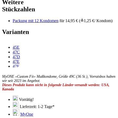
Weitere
Stückzahlen
Packung mit 12 Kondomen
für 14,95 € (≙1,25 €/ Kondom)
Varianten
45E
47C
47D
47E
47F
49D
49E
MyONE «Custom Fit» Maßkondome, Größe 49C (36 St.), Vorratsbox haben
49F
wir seit 2023 im Angebot.
Dieses Produkt kann nicht in folgende Länder versandt werden: USA,
49G
Kanada
51C
51D
51E
Vorrätig!
51F
Lieferzeit: 1-2 Tage*
51G
51H
MyOne