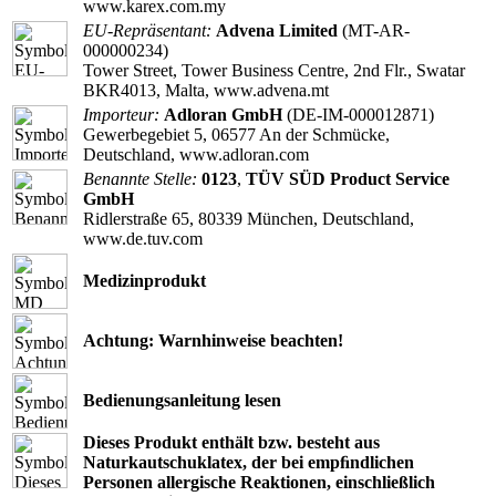
www.karex.com.my
EU-Repräsentant:
Advena Limited
(MT-AR-
000000234)
Tower Street, Tower Business Centre, 2nd Flr., Swatar
BKR4013, Malta, www.advena.mt
Importeur:
Adloran GmbH
(DE-IM-000012871)
Gewerbegebiet 5, 06577 An der Schmücke,
Deutschland, www.adloran.com
Benannte Stelle:
0123
,
TÜV SÜD Product Service
GmbH
Ridlerstraße 65, 80339 München, Deutschland,
www.de.tuv.com
Medizinprodukt
Achtung: Warnhinweise beachten!
Bedienungsanleitung lesen
Dieses Produkt enthält bzw. besteht aus
Naturkautschuklatex, der bei empﬁndlichen
Personen allergische Reaktionen, einschließlich