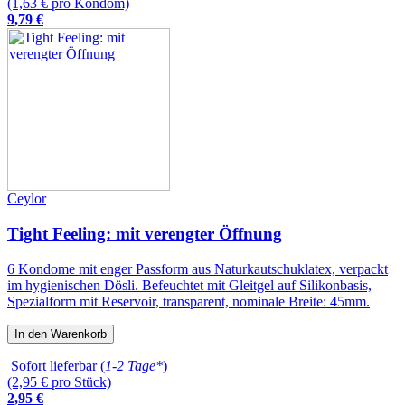
(1,63 € pro Kondom)
9
,
79
€
Ceylor
Tight Feeling: mit verengter Öffnung
6 Kondome mit enger Passform aus Naturkautschuklatex, verpackt
im hygienischen Dösli. Befeuchtet mit Gleitgel auf Silikonbasis,
Spezialform mit Reservoir, transparent, nominale Breite: 45mm.
In den Warenkorb
Sofort lieferbar (
1-2 Tage*
)
(2,95 € pro Stück)
2
,
95
€