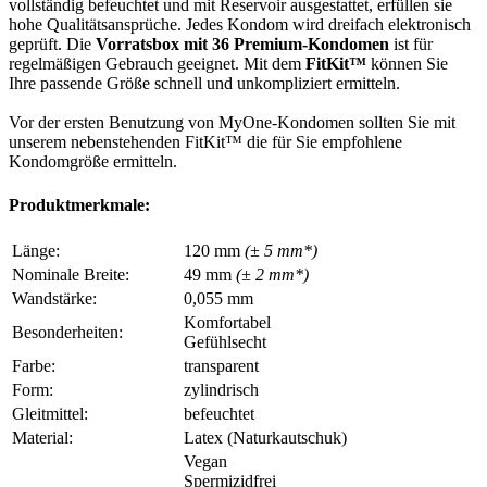
vollständig befeuchtet und mit Reservoir ausgestattet, erfüllen sie
hohe Qualitätsansprüche. Jedes Kondom wird dreifach elektronisch
geprüft. Die
Vorratsbox mit 36 Premium-Kondomen
ist für
regelmäßigen Gebrauch geeignet. Mit dem
FitKit™
können Sie
Ihre passende Größe schnell und unkompliziert ermitteln.
Vor der ersten Benutzung von MyOne-Kondomen sollten Sie mit
unserem nebenstehenden FitKit™ die für Sie empfohlene
Kondomgröße ermitteln.
Produktmerkmale:
Länge:
120 mm
(± 5 mm*)
Nominale Breite:
49 mm
(± 2 mm*)
Wandstärke:
0,055 mm
Komfortabel
Besonderheiten:
Gefühlsecht
Farbe:
transparent
Form:
zylindrisch
Gleitmittel:
befeuchtet
Material:
Latex (Naturkautschuk)
Vegan
Spermizidfrei