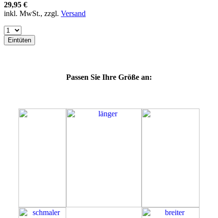
64E
29,95 €
64F
inkl. MwSt., zzgl.
Versand
64G
64K
64L
Eintüten
64M
69G
69H
69J
Passen Sie Ihre Größe an:
69K
69L
69M