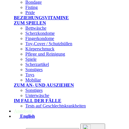
Bondage
Fisting
Pride
BEZIEHUNGSVITAMINE
ZUM SPIELEN
Bettwäsche
Scherzkondome
Fingerkondome
Toy-Cover / Schutzhüllen
Körperschmuck
Pflege und Reinigung
Spiele
Scherzartikel
Sonstiges
Toys
Mobiliar
ZUM AN- UND AUSZIEHEN
Sonstiges
Unterwäsche
IM FALL DER FÄLLE
Tests auf Geschlechtskrankheiten
Angebote
English