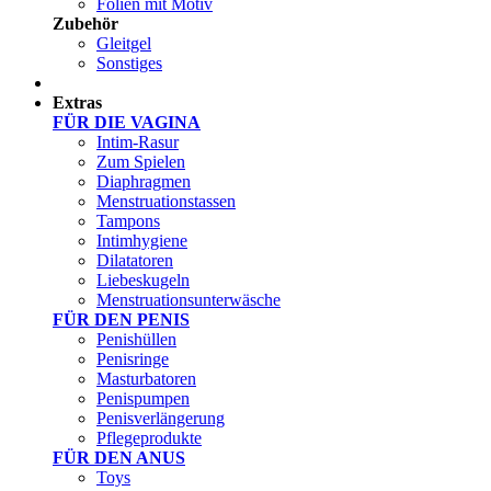
Folien mit Motiv
Zubehör
Gleitgel
Sonstiges
Test Sets
Extras
FÜR DIE VAGINA
Intim-Rasur
Zum Spielen
Diaphragmen
Menstruationstassen
Tampons
Intimhygiene
Dilatatoren
Liebeskugeln
Menstruationsunterwäsche
FÜR DEN PENIS
Penishüllen
Penisringe
Masturbatoren
Penispumpen
Penisverlängerung
Pflegeprodukte
FÜR DEN ANUS
Toys