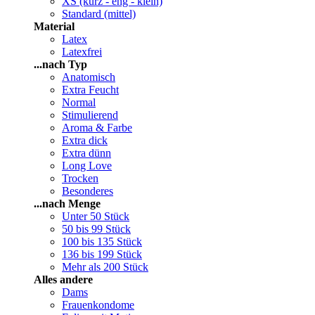
XS (kurz - eng - klein)
Standard (mittel)
Material
Latex
Latexfrei
...nach Typ
Anatomisch
Extra Feucht
Normal
Stimulierend
Aroma & Farbe
Extra dick
Extra dünn
Long Love
Trocken
Besonderes
...nach Menge
Unter 50 Stück
50 bis 99 Stück
100 bis 135 Stück
136 bis 199 Stück
Mehr als 200 Stück
Alles andere
Dams
Frauenkondome