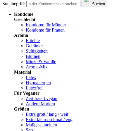
Suchbegriff:
Suchen
Kondome
Geschlecht
Kondome für Männer
Kondome für Frauen
Aroma
Früchte
Getränke
Süßigkeiten
Blumen
Minze & Vanille
Aroma-Mix
Material
Latex
Hypoallergen
Latexfrei
Für Veganer
Zertifiziert vegan
Andere Marken
Größen
Extra groß / lang / weit
Extra klein / schmal / eng
Maßgeschneidert
Sets