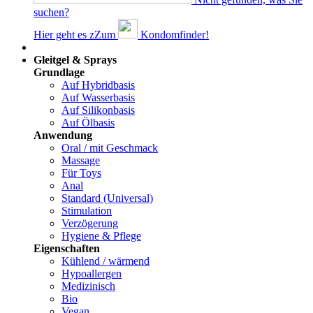
suchen?
Hier geht es z
Z
um
Kondomfinder!
Dams
Gleitgel & Sprays
Grundlage
Auf Hybridbasis
Auf Wasserbasis
Auf Silikonbasis
Auf Ölbasis
Anwendung
Oral / mit Geschmack
Massage
Für Toys
Anal
Standard (Universal)
Stimulation
Verzögerung
Hygiene & Pflege
Eigenschaften
Kühlend / wärmend
Hypoallergen
Medizinisch
Bio
Vegan