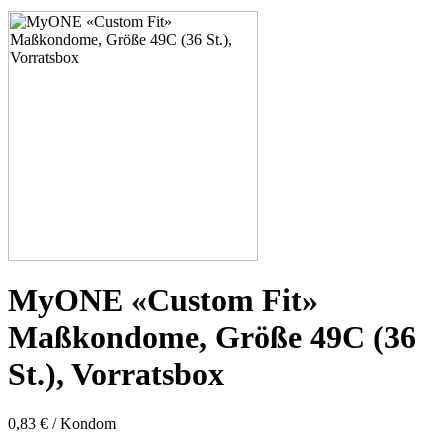
53C
53D
53E
53F
53G
53H
55D
55E
55F
55G
55H
55J
57D
57E
57F
57G
57H
MyONE «Custom Fit»
57K
60E
Maßkondome, Größe 49C (36
60F
60G
St.), Vorratsbox
60H
60J
60K
0,83 € / Kondom
60L