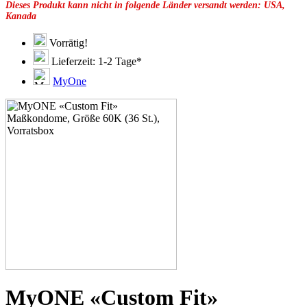
Dieses Produkt kann nicht in folgende Länder versandt werden: USA,
49F
Kanada
49G
51C
51D
Vorrätig!
51E
Lieferzeit: 1-2 Tage*
51F
51G
MyOne
51H
53C
53D
53E
53F
53G
53H
55D
55E
55F
55G
55H
55J
57D
57E
57F
57G
MyONE «Custom Fit»
57H