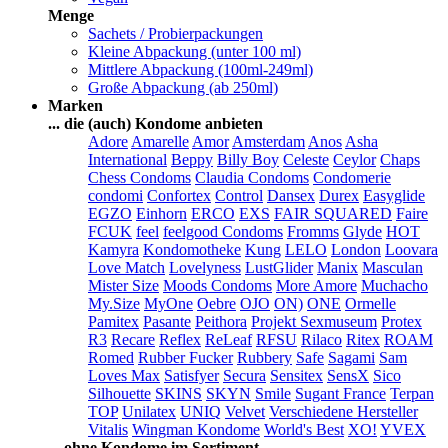
Menge
Sachets / Probierpackungen
Kleine Abpackung (unter 100 ml)
Mittlere Abpackung (100ml-249ml)
Große Abpackung (ab 250ml)
Marken
... die (auch) Kondome anbieten
Adore
Amarelle
Amor
Amsterdam
Anos
Asha
International
Beppy
Billy Boy
Celeste
Ceylor
Chaps
Chess Condoms
Claudia Condoms
Condomerie
condomi
Confortex
Control
Dansex
Durex
Easyglide
EGZO
Einhorn
ERCO
EXS
FAIR SQUARED
Faire
FCUK
feel
feelgood Condoms
Fromms
Glyde
HOT
Kamyra
Kondomotheke
Kung
LELO
London
Loovara
Love Match
Lovelyness
LustGlider
Manix
Masculan
Mister Size
Moods Condoms
More Amore
Muchacho
My.Size
MyOne
Oebre
OJO
ON)
ONE
Ormelle
Pamitex
Pasante
Peithora
Projekt Sexmuseum
Protex
R3
Recare
Reflex
ReLeaf
RFSU
Rilaco
Ritex
ROAM
Romed
Rubber Fucker
Rubbery
Safe
Sagami
Sam
Loves Max
Satisfyer
Secura
Sensitex
SensX
Sico
Silhouette
SKINS
SKYN
Smile
Sugant France
Terpan
TOP
Unilatex
UNIQ
Velvet
Verschiedene Hersteller
Vitalis
Wingman Kondome
World's Best
XO!
YVEX
... ohne Kondome im Sortiment