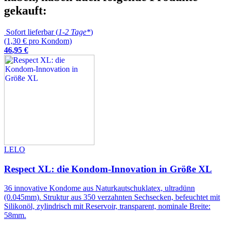
gekauft:
Sofort lieferbar (
1-2 Tage*
)
(1,30 € pro Kondom)
46
,
95
€
LELO
Respect XL: die Kondom-Innovation in Größe XL
36 innovative Kondome aus Naturkautschuklatex, ultradünn
(0.045mm). Struktur aus 350 verzahnten Sechsecken, befeuchtet mit
Silikonöl, zylindrisch mit Reservoir, transparent, nominale Breite:
58mm.