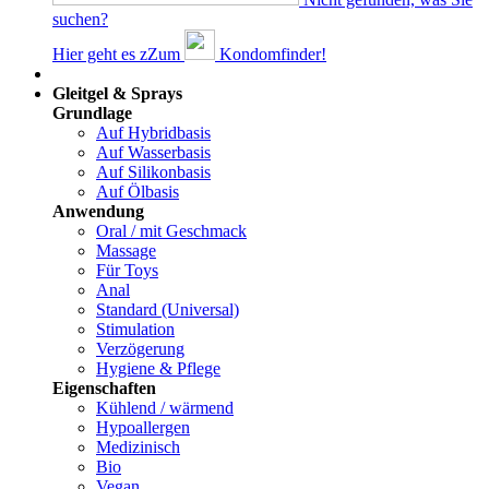
suchen?
Hier geht es z
Z
um
Kondomfinder!
Dams
Gleitgel & Sprays
Grundlage
Auf Hybridbasis
Auf Wasserbasis
Auf Silikonbasis
Auf Ölbasis
Anwendung
Oral / mit Geschmack
Massage
Für Toys
Anal
Standard (Universal)
Stimulation
Verzögerung
Hygiene & Pflege
Eigenschaften
Kühlend / wärmend
Hypoallergen
Medizinisch
Bio
Vegan