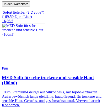
In den Warenkorb
Sofort lieferbar (
1-2 Tage*
)
(169,50 € pro Liter)
16
,
95
€
Pjur
MED Soft: für sehr trockene und sensible Haut
(100ml)
100ml Premium-Gleitgel auf Silikonbasis, mit Jojoba-Extrakten.
Außergewöhnlich lange gleitfähig, hautpflegend, für trockene und
sensible Haut. Geruchs- und geschmacksneutral. Verwendbar mit
Kondomen.