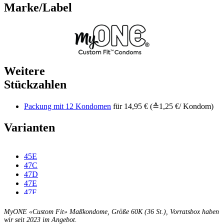
Marke/Label
Weitere
Stückzahlen
Packung mit 12 Kondomen
für 14,95 € (≙1,25 €/ Kondom)
Varianten
45E
47C
47D
47E
47F
49C
49D
MyONE «Custom Fit» Maßkondome, Größe 60K (36 St.), Vorratsbox haben
49E
wir seit 2023 im Angebot.