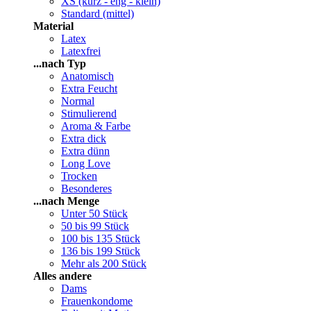
XS (kurz - eng - klein)
Standard (mittel)
Material
Latex
Latexfrei
...nach Typ
Anatomisch
Extra Feucht
Normal
Stimulierend
Aroma & Farbe
Extra dick
Extra dünn
Long Love
Trocken
Besonderes
...nach Menge
Unter 50 Stück
50 bis 99 Stück
100 bis 135 Stück
136 bis 199 Stück
Mehr als 200 Stück
Alles andere
Dams
Frauenkondome