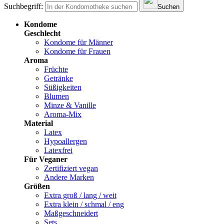
Suchbegriff:
Suchen
Kondome
Geschlecht
Kondome für Männer
Kondome für Frauen
Aroma
Früchte
Getränke
Süßigkeiten
Blumen
Minze & Vanille
Aroma-Mix
Material
Latex
Hypoallergen
Latexfrei
Für Veganer
Zertifiziert vegan
Andere Marken
Größen
Extra groß / lang / weit
Extra klein / schmal / eng
Maßgeschneidert
Sets