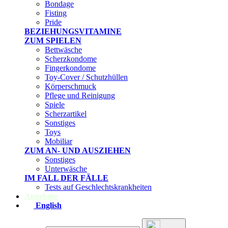
Bondage
Fisting
Pride
BEZIEHUNGSVITAMINE
ZUM SPIELEN
Bettwäsche
Scherzkondome
Fingerkondome
Toy-Cover / Schutzhüllen
Körperschmuck
Pflege und Reinigung
Spiele
Scherzartikel
Sonstiges
Toys
Mobiliar
ZUM AN- UND AUSZIEHEN
Sonstiges
Unterwäsche
IM FALL DER FÄLLE
Tests auf Geschlechtskrankheiten
Angebote
English