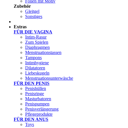
Folien mit Motiv
Zubehör
Gleitgel
Sonstiges
Test Sets
Extras
FÜR DIE VAGINA
Intim-Rasur
Zum Spielen
Diaphragmen
Menstruationstassen
Tampons
Intimhygiene
Dilatatoren
Liebeskugeln
Menstruationsunterwäsche
FÜR DEN PENIS
Penishüllen
Penisringe
Masturbatoren
Penispumpen
Penisverlängerung
Pflegeprodukte
FÜR DEN ANUS
Toys