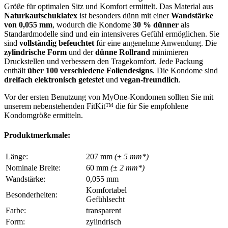
Größe für optimalen Sitz und Komfort ermittelt. Das Material aus
Naturkautschuklatex
ist besonders dünn mit einer
Wandstärke
von 0,055 mm
, wodurch die Kondome
30 % dünner
als
Standardmodelle sind und ein intensiveres Gefühl ermöglichen. Sie
sind
vollständig befeuchtet
für eine angenehme Anwendung. Die
zylindrische Form
und der
dünne Rollrand
minimieren
Druckstellen und verbessern den Tragekomfort. Jede Packung
enthält
über 100 verschiedene Foliendesigns
. Die Kondome sind
dreifach elektronisch getestet
und
vegan-freundlich
.
Vor der ersten Benutzung von MyOne-Kondomen sollten Sie mit
unserem nebenstehenden FitKit™ die für Sie empfohlene
Kondomgröße ermitteln.
Produktmerkmale:
Länge:
207 mm
(± 5 mm*)
Nominale Breite:
60 mm
(± 2 mm*)
Wandstärke:
0,055 mm
Komfortabel
Besonderheiten:
Gefühlsecht
Farbe:
transparent
Form:
zylindrisch