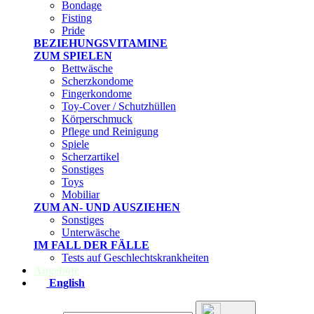
Bondage
Fisting
Pride
BEZIEHUNGSVITAMINE
ZUM SPIELEN
Bettwäsche
Scherzkondome
Fingerkondome
Toy-Cover / Schutzhüllen
Körperschmuck
Pflege und Reinigung
Spiele
Scherzartikel
Sonstiges
Toys
Mobiliar
ZUM AN- UND AUSZIEHEN
Sonstiges
Unterwäsche
IM FALL DER FÄLLE
Tests auf Geschlechtskrankheiten
Angebote
English