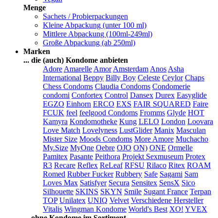
Menge
Sachets / Probierpackungen
Kleine Abpackung (unter 100 ml)
Mittlere Abpackung (100ml-249ml)
Große Abpackung (ab 250ml)
Marken
... die (auch) Kondome anbieten
Adore
Amarelle
Amor
Amsterdam
Anos
Asha
International
Beppy
Billy Boy
Celeste
Ceylor
Chaps
Chess Condoms
Claudia Condoms
Condomerie
condomi
Confortex
Control
Dansex
Durex
Easyglide
EGZO
Einhorn
ERCO
EXS
FAIR SQUARED
Faire
FCUK
feel
feelgood Condoms
Fromms
Glyde
HOT
Kamyra
Kondomotheke
Kung
LELO
London
Loovara
Love Match
Lovelyness
LustGlider
Manix
Masculan
Mister Size
Moods Condoms
More Amore
Muchacho
My.Size
MyOne
Oebre
OJO
ON)
ONE
Ormelle
Pamitex
Pasante
Peithora
Projekt Sexmuseum
Protex
R3
Recare
Reflex
ReLeaf
RFSU
Rilaco
Ritex
ROAM
Romed
Rubber Fucker
Rubbery
Safe
Sagami
Sam
Loves Max
Satisfyer
Secura
Sensitex
SensX
Sico
Silhouette
SKINS
SKYN
Smile
Sugant France
Terpan
TOP
Unilatex
UNIQ
Velvet
Verschiedene Hersteller
Vitalis
Wingman Kondome
World's Best
XO!
YVEX
... ohne Kondome im Sortiment