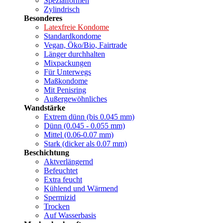
Spezialformen
Zylindrisch
Besonderes
Latexfreie Kondome
Standardkondome
Vegan, Öko/Bio, Fairtrade
Länger durchhalten
Mixpackungen
Für Unterwegs
Maßkondome
Mit Penisring
Außergewöhnliches
Wandstärke
Extrem dünn (bis 0.045 mm)
Dünn (0.045 - 0.055 mm)
Mittel (0.06-0.07 mm)
Stark (dicker als 0.07 mm)
Beschichtung
Aktverlängernd
Befeuchtet
Extra feucht
Kühlend und Wärmend
Spermizid
Trocken
Auf Wasserbasis