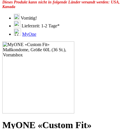
Dieses Produkt kann nicht in folgende Länder versandt werden: USA,
49F
Kanada
49G
51C
51D
Vorrätig!
51E
Lieferzeit: 1-2 Tage*
51F
51G
MyOne
51H
53C
53D
53E
53F
53G
53H
55D
55E
55F
55G
55H
55J
57D
57E
57F
57G
MyONE «Custom Fit»
57H