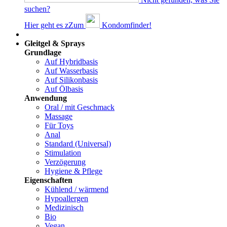
suchen?
Hier geht es z
Z
um
Kondomfinder!
Dams
Gleitgel & Sprays
Grundlage
Auf Hybridbasis
Auf Wasserbasis
Auf Silikonbasis
Auf Ölbasis
Anwendung
Oral / mit Geschmack
Massage
Für Toys
Anal
Standard (Universal)
Stimulation
Verzögerung
Hygiene & Pflege
Eigenschaften
Kühlend / wärmend
Hypoallergen
Medizinisch
Bio
Vegan