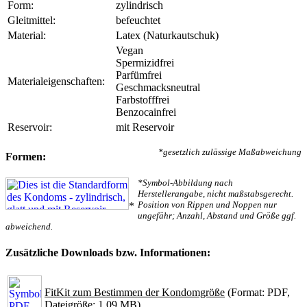
Form:
zylindrisch
Gleitmittel:
befeuchtet
Material:
Latex (Naturkautschuk)
Vegan
Spermizidfrei
Parfümfrei
Materialeigenschaften:
Geschmacksneutral
Farbstofffrei
Benzocainfrei
Reservoir:
mit Reservoir
*gesetzlich zulässige Maßabweichung
Formen:
*Symbol-Abbildung nach
Herstellerangabe, nicht maßstabsgerecht.
Position von Rippen und Noppen nur
*
ungefähr; Anzahl, Abstand und Größe ggf.
abweichend.
Zusätzliche Downloads bzw. Informationen:
FitKit zum Bestimmen der Kondomgröße
(Format: PDF,
Dateigröße: 1.09 MB)