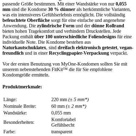
passende Größe bestimmen. Mit einer Wandstärke von nur
0,055
mm
sind die Kondome
30 % dünner
als herkömmliche Varianten,
was ein intensiveres Gefühlserlebnis ermöglicht. Die vollständig
befeuchtete Oberfläche
sorgt für eine einfache und angenehme
Anwendung. Die
zylindrische Form
und der
dünne Rollrand
bieten hohen Tragekomfort und verhindern Druckstellen. Jede
Packung enthält
über 100 unterschiedliche Foliendesigns
für eine
individuelle Note. Die Kondome bestehen aus
Naturkautschuklatex
, sind
dreifach elektronisch getestet
,
vegan-
freundlich
und in einer
Recyclingpapier-Verpackung
verpackt.
Vor der ersten Benutzung von MyOne-Kondomen sollten Sie mit
unserem nebenstehenden FitKit™ die für Sie empfohlene
Kondomgröße ermitteln.
Produktmerkmale:
Länge:
220 mm
(± 5 mm*)
Nominale Breite:
60 mm
(± 2 mm*)
Wandstärke:
0,055 mm
Komfortabel
Besonderheiten:
Gefühlsecht
Farbe:
transparent