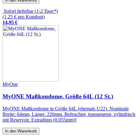
In den Warenkorb
Sofort lieferbar (
1-2 Tage*
)
(1,25 € pro Kondom)
14
,
95
€
MyOne
MyONE Maßkondome, Größe 64L (12 St.)
MyONE Maßkondome in Größe 64L (ehemals U22). Nominale
Breite: 64mm, Länge: 220mm. Befeuchtet, transprarent, zylindrisch
mit Reservoir. Extradünn (0.055mm)!
In den Warenkorb