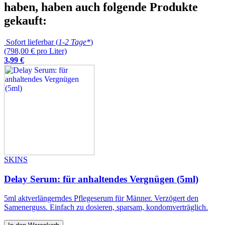
haben, haben auch folgende Produkte
gekauft:
Sofort lieferbar (
1-2 Tage*
)
(798,00 € pro Liter)
3
,
99
€
SKINS
Delay Serum: für anhaltendes Vergnügen (5ml)
5ml aktverlängerndes Pflegeserum für Männer. Verzögert den
Samenerguss. Einfach zu dosieren, sparsam, kondomverträglich.