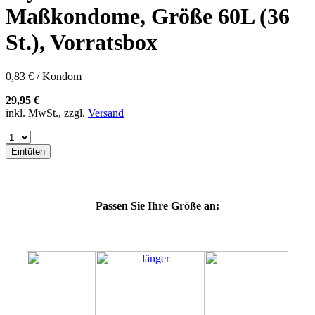
57K
Maßkondome, Größe 60L (36
60E
60F
St.), Vorratsbox
60G
60H
60J
0,83 € / Kondom
60K
64E
29,95 €
64F
inkl. MwSt., zzgl.
Versand
64G
64J
64K
Eintüten
64L
64M
69G
69H
Passen Sie Ihre Größe an:
69J
69K
69L
69M