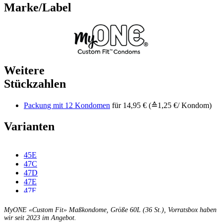
Marke/Label
Weitere
Stückzahlen
Packung mit 12 Kondomen
für 14,95 € (≙1,25 €/ Kondom)
Varianten
45E
47C
47D
47E
47F
49C
49D
MyONE «Custom Fit» Maßkondome, Größe 60L (36 St.), Vorratsbox haben
49E
wir seit 2023 im Angebot.