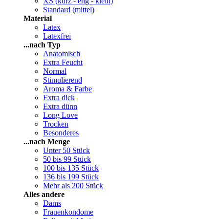
XS (kurz - eng - klein)
Standard (mittel)
Material
Latex
Latexfrei
...nach Typ
Anatomisch
Extra Feucht
Normal
Stimulierend
Aroma & Farbe
Extra dick
Extra dünn
Long Love
Trocken
Besonderes
...nach Menge
Unter 50 Stück
50 bis 99 Stück
100 bis 135 Stück
136 bis 199 Stück
Mehr als 200 Stück
Alles andere
Dams
Frauenkondome