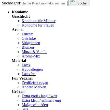
Suchbegriff:
Suchen
Kondome
Geschlecht
Kondome für Männer
Kondome für Frauen
Aroma
Früchte
Getränke
Süßigkeiten
Blumen
Minze & Vanille
Aroma-Mix
Material
Latex
Hypoallergen
Latexfrei
Für Veganer
Zertifiziert vegan
Andere Marken
Größen
Extra groß / lang / weit
Extra klein / schmal / eng
Maßgeschneidert
Sets