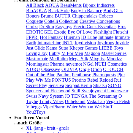
All Black
AQUA
BeauMents
Bijoux Indiscrets
BioAQUA
Black Hole
Body in Balance
BodyGliss
Boners
Bruma
BUTTR
Chippendales
Cobeco
Coquette
Cottelli Collection
Creative Conceptions
Cruizr
Dr Skin
Easytoys
Erecto Cock Essentials
Eros
EROTICGEL
Exotiq
Eye Of Love
Fleshlight
Flutschi
FPPR.
Hot Fantasy
Hueman
ID Lube
Intimate
Intimate
Earth
IntimateLine
INTT
Joydivision
Joydrops
Joyride
Just Glide
Kama Sutra
Kheper Games
LIEBE Toys
Loving Joy
Lubry
M For Men
Magoon
Master Series
Masturmate
MedIntim
Mega Silk
Mixgliss
Moodzz
Morningstar Pharma
nevernot
NGel
NUEI Cosmetics
NURU
Obsessive
OLIVIA
Orgie
Orion
OTOUCH
Out of the Blue
Panthra
Penthouse
Pharmquests
Pjur
Play Wiv Me
PONTUS
Prorino
Rebel
Reload
Ruf
Secret Play
Sensuva
Sexpäd.Berlin
Shiatsu
SONO
Spencer and Fleetwood
Sutil
Svenjoyment Underwear
Swiss Navy
System JO
TENGA
The Screaming O
Toylie
Trinity Vibes
Unbekannt
Veda.Lab
Vegan Fetish
Vibeggs
ViperPharm
Water Woman
Wet Stuff
You2Toys
Für Ihren Vorrat
...nach Größe
XL (lang - breit - groß)