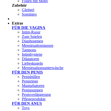
Folien mit Motiv
Zubehör
Gleitgel
Sonstiges
Test Sets
Extras
FÜR DIE VAGINA
Intim-Rasur
Zum Spielen
Diaphragmen
Menstruationstassen
Tampons
Intimhygiene
Dilatatoren
Liebeskugeln
Menstruationsunterwäsche
FÜR DEN PENIS
Penishüllen
Penisringe
Masturbatoren
Penispumpen
Penisverlängerung
Pflegeprodukte
FÜR DEN ANUS
Toys