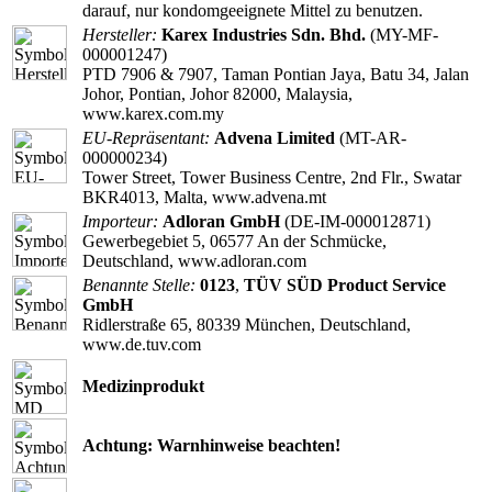
darauf, nur kondomgeeignete Mittel zu benutzen.
Hersteller:
Karex Industries Sdn. Bhd.
(MY-MF-
000001247)
PTD 7906 & 7907, Taman Pontian Jaya, Batu 34, Jalan
Johor, Pontian, Johor 82000, Malaysia,
www.karex.com.my
EU-Repräsentant:
Advena Limited
(MT-AR-
000000234)
Tower Street, Tower Business Centre, 2nd Flr., Swatar
BKR4013, Malta, www.advena.mt
Importeur:
Adloran GmbH
(DE-IM-000012871)
Gewerbegebiet 5, 06577 An der Schmücke,
Deutschland, www.adloran.com
Benannte Stelle:
0123
,
TÜV SÜD Product Service
GmbH
Ridlerstraße 65, 80339 München, Deutschland,
www.de.tuv.com
Medizinprodukt
Achtung: Warnhinweise beachten!