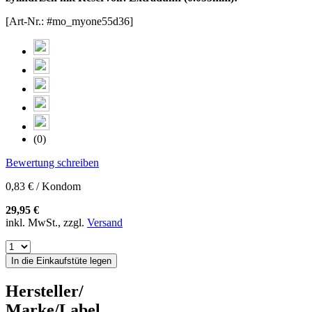
[Art-Nr.: #mo_myone55d36]
(0)
Bewertung schreiben
0,83 € / Kondom
29,95 €
inkl. MwSt., zzgl.
Versand
In die Einkaufstüte legen
Hersteller/
Marke/Label