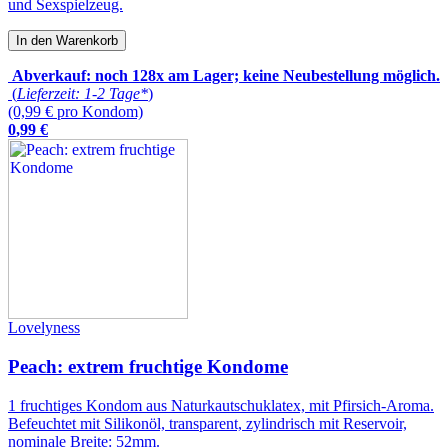
und Sexspielzeug.
In den Warenkorb
Abverkauf: noch 128x am Lager; keine Neubestellung möglich.
(
Lieferzeit: 1-2 Tage*
)
(0,99 € pro Kondom)
0
,
99
€
Lovelyness
Peach: extrem fruchtige Kondome
1 fruchtiges Kondom aus Naturkautschuklatex, mit Pfirsich-Aroma.
Befeuchtet mit Silikonöl, transparent, zylindrisch mit Reservoir,
nominale Breite: 52mm.