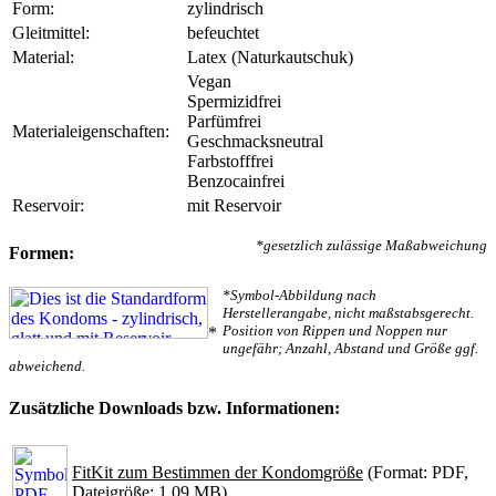
Form:
zylindrisch
Gleitmittel:
befeuchtet
Material:
Latex (Naturkautschuk)
Vegan
Spermizidfrei
Parfümfrei
Materialeigenschaften:
Geschmacksneutral
Farbstofffrei
Benzocainfrei
Reservoir:
mit Reservoir
*gesetzlich zulässige Maßabweichung
Formen:
*Symbol-Abbildung nach
Herstellerangabe, nicht maßstabsgerecht.
Position von Rippen und Noppen nur
*
ungefähr; Anzahl, Abstand und Größe ggf.
abweichend.
Zusätzliche Downloads bzw. Informationen:
FitKit zum Bestimmen der Kondomgröße
(Format: PDF,
Dateigröße: 1.09 MB)