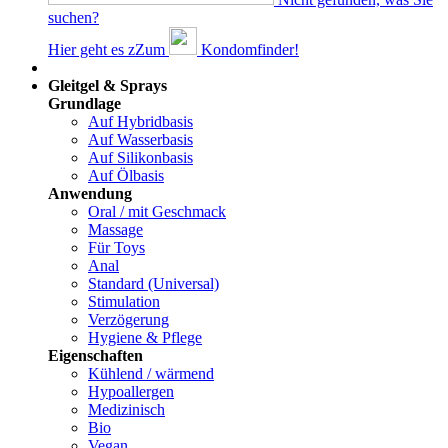
suchen?
Hier geht es z
Z
um
Kondomfinder!
Dams
Gleitgel & Sprays
Grundlage
Auf Hybridbasis
Auf Wasserbasis
Auf Silikonbasis
Auf Ölbasis
Anwendung
Oral / mit Geschmack
Massage
Für Toys
Anal
Standard (Universal)
Stimulation
Verzögerung
Hygiene & Pflege
Eigenschaften
Kühlend / wärmend
Hypoallergen
Medizinisch
Bio
Vegan