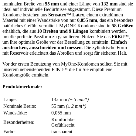
nominalen Breite von
55 mm
und einer Länge von
132 mm
sind sie
ideal auf individuelle Bedürfnisse abgestimmt. Diese Premium-
Kondome bestehen aus
Sensatex™ Latex
, einem extradünnen
Material mit einer Wandstärke von nur
0,055 mm
, das ein besonders
natürliches Gefühl vermittelt. MyONE Kondome sind in
58 Größen
erhältlich, die aus
10 Breiten und 9 Längen
kombiniert werden,
um die perfekte Passform zu garantieren. Nutzen Sie das
FitKit™
,
um Ihre optimale Größe vor der Bestellung zu ermitteln:
Einfach
ausdrucken, ausschneiden und messen
. Die zylindrische Form
mit Reservoir erleichtert das Abrollen und sorgt für sicheren Halt.
Vor der ersten Benutzung von MyOne-Kondomen sollten Sie mit
unserem nebenstehenden FitKit™ die für Sie empfohlene
Kondomgröße ermitteln.
Produktmerkmale:
Länge:
132 mm
(± 5 mm*)
Nominale Breite:
55 mm
(± 2 mm*)
Wandstärke:
0,055 mm
Komfortabel
Besonderheiten:
Gefühlsecht
Farbe:
transparent