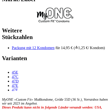
Weitere
Stückzahlen
Packung mit 12 Kondomen
für 14,95 € (≙1,25 €/ Kondom)
Varianten
45E
47C
47D
47E
47F
49C
49D
MyONE «Custom Fit» Maßkondome, Größe 55D (36 St.), Vorratsbox haben
49E
wir seit 2023 im Angebot.
Dieses Produkt kann nicht in folgende Länder versandt werden: USA,
49F