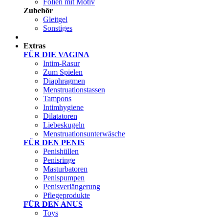
Folien mit Motiv
Zubehör
Gleitgel
Sonstiges
Test Sets
Extras
FÜR DIE VAGINA
Intim-Rasur
Zum Spielen
Diaphragmen
Menstruationstassen
Tampons
Intimhygiene
Dilatatoren
Liebeskugeln
Menstruationsunterwäsche
FÜR DEN PENIS
Penishüllen
Penisringe
Masturbatoren
Penispumpen
Penisverlängerung
Pflegeprodukte
FÜR DEN ANUS
Toys