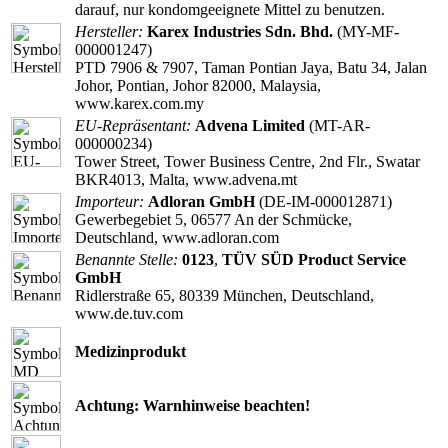
darauf, nur kondomgeeignete Mittel zu benutzen.
Hersteller:
Karex Industries Sdn. Bhd.
(MY-MF-
000001247)
PTD 7906 & 7907, Taman Pontian Jaya, Batu 34, Jalan
Johor, Pontian, Johor 82000, Malaysia,
www.karex.com.my
EU-Repräsentant:
Advena Limited
(MT-AR-
000000234)
Tower Street, Tower Business Centre, 2nd Flr., Swatar
BKR4013, Malta, www.advena.mt
Importeur:
Adloran GmbH
(DE-IM-000012871)
Gewerbegebiet 5, 06577 An der Schmücke,
Deutschland, www.adloran.com
Benannte Stelle:
0123
,
TÜV SÜD Product Service
GmbH
Ridlerstraße 65, 80339 München, Deutschland,
www.de.tuv.com
Medizinprodukt
Achtung: Warnhinweise beachten!