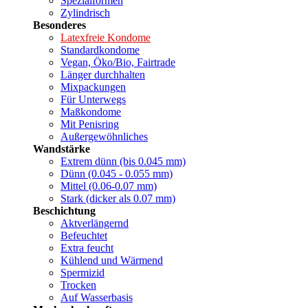
Spezialformen
Zylindrisch
Besonderes
Latexfreie Kondome
Standardkondome
Vegan, Öko/Bio, Fairtrade
Länger durchhalten
Mixpackungen
Für Unterwegs
Maßkondome
Mit Penisring
Außergewöhnliches
Wandstärke
Extrem dünn (bis 0.045 mm)
Dünn (0.045 - 0.055 mm)
Mittel (0.06-0.07 mm)
Stark (dicker als 0.07 mm)
Beschichtung
Aktverlängernd
Befeuchtet
Extra feucht
Kühlend und Wärmend
Spermizid
Trocken
Auf Wasserbasis