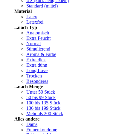
XS (kurz - eng - klein)
Standard (mittel)
Material
Latex
Latexfrei
...nach Typ
Anatomisch
Extra Feucht
Normal
Stimulierend
Aroma & Farbe
Extra dick
Extra dünn
Long Love
Trocken
Besonderes
...nach Menge
Unter 50 Stück
50 bis 99 Stück
100 bis 135 Stück
136 bis 199 Stück
Mehr als 200 Stück
Alles andere
Dams
Frauenkondome