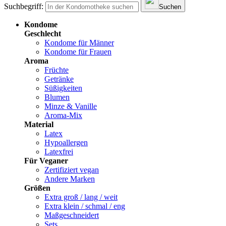
Suchbegriff:
Suchen
Kondome
Geschlecht
Kondome für Männer
Kondome für Frauen
Aroma
Früchte
Getränke
Süßigkeiten
Blumen
Minze & Vanille
Aroma-Mix
Material
Latex
Hypoallergen
Latexfrei
Für Veganer
Zertifiziert vegan
Andere Marken
Größen
Extra groß / lang / weit
Extra klein / schmal / eng
Maßgeschneidert
Sets