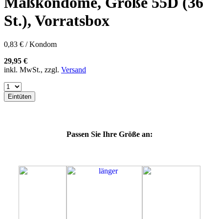
Maßkondome, Größe 55D (36
60F
60G
St.), Vorratsbox
60H
60J
60K
0,83 € / Kondom
60L
64E
29,95 €
64F
inkl. MwSt., zzgl.
Versand
64G
64K
64L
Eintüten
64M
69G
69H
69J
Passen Sie Ihre Größe an:
69K
69L
69M