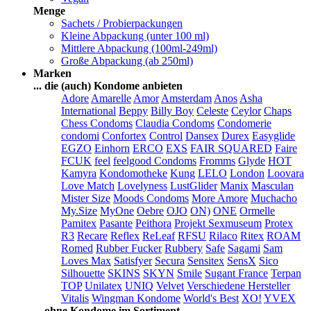
Menge
Sachets / Probierpackungen
Kleine Abpackung (unter 100 ml)
Mittlere Abpackung (100ml-249ml)
Große Abpackung (ab 250ml)
Marken
... die (auch) Kondome anbieten
Adore
Amarelle
Amor
Amsterdam
Anos
Asha
International
Beppy
Billy Boy
Celeste
Ceylor
Chaps
Chess Condoms
Claudia Condoms
Condomerie
condomi
Confortex
Control
Dansex
Durex
Easyglide
EGZO
Einhorn
ERCO
EXS
FAIR SQUARED
Faire
FCUK
feel
feelgood Condoms
Fromms
Glyde
HOT
Kamyra
Kondomotheke
Kung
LELO
London
Loovara
Love Match
Lovelyness
LustGlider
Manix
Masculan
Mister Size
Moods Condoms
More Amore
Muchacho
My.Size
MyOne
Oebre
OJO
ON)
ONE
Ormelle
Pamitex
Pasante
Peithora
Projekt Sexmuseum
Protex
R3
Recare
Reflex
ReLeaf
RFSU
Rilaco
Ritex
ROAM
Romed
Rubber Fucker
Rubbery
Safe
Sagami
Sam
Loves Max
Satisfyer
Secura
Sensitex
SensX
Sico
Silhouette
SKINS
SKYN
Smile
Sugant France
Terpan
TOP
Unilatex
UNIQ
Velvet
Verschiedene Hersteller
Vitalis
Wingman Kondome
World's Best
XO!
YVEX
... ohne Kondome im Sortiment