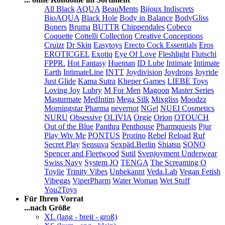
All Black
AQUA
BeauMents
Bijoux Indiscrets
BioAQUA
Black Hole
Body in Balance
BodyGliss
Boners
Bruma
BUTTR
Chippendales
Cobeco
Coquette
Cottelli Collection
Creative Conceptions
Cruizr
Dr Skin
Easytoys
Erecto Cock Essentials
Eros
EROTICGEL
Exotiq
Eye Of Love
Fleshlight
Flutschi
FPPR.
Hot Fantasy
Hueman
ID Lube
Intimate
Intimate
Earth
IntimateLine
INTT
Joydivision
Joydrops
Joyride
Just Glide
Kama Sutra
Kheper Games
LIEBE Toys
Loving Joy
Lubry
M For Men
Magoon
Master Series
Masturmate
MedIntim
Mega Silk
Mixgliss
Moodzz
Morningstar Pharma
nevernot
NGel
NUEI Cosmetics
NURU
Obsessive
OLIVIA
Orgie
Orion
OTOUCH
Out of the Blue
Panthra
Penthouse
Pharmquests
Pjur
Play Wiv Me
PONTUS
Prorino
Rebel
Reload
Ruf
Secret Play
Sensuva
Sexpäd.Berlin
Shiatsu
SONO
Spencer and Fleetwood
Sutil
Svenjoyment Underwear
Swiss Navy
System JO
TENGA
The Screaming O
Toylie
Trinity Vibes
Unbekannt
Veda.Lab
Vegan Fetish
Vibeggs
ViperPharm
Water Woman
Wet Stuff
You2Toys
Für Ihren Vorrat
...nach Größe
XL (lang - breit - groß)