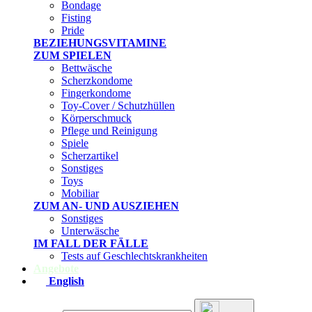
Bondage
Fisting
Pride
BEZIEHUNGSVITAMINE
ZUM SPIELEN
Bettwäsche
Scherzkondome
Fingerkondome
Toy-Cover / Schutzhüllen
Körperschmuck
Pflege und Reinigung
Spiele
Scherzartikel
Sonstiges
Toys
Mobiliar
ZUM AN- UND AUSZIEHEN
Sonstiges
Unterwäsche
IM FALL DER FÄLLE
Tests auf Geschlechtskrankheiten
Angebote
English