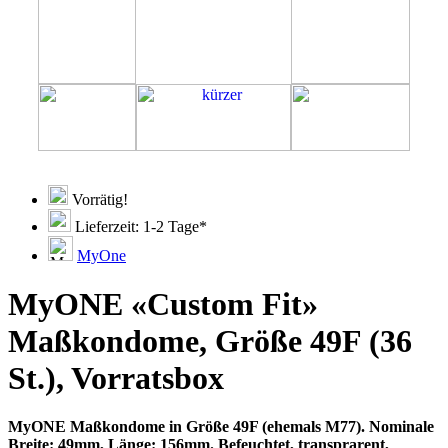
Vorrätig!
Lieferzeit: 1-2 Tage*
MyOne
MyONE «Custom Fit»
Maßkondome, Größe 49F (36
St.), Vorratsbox
MyONE Maßkondome in Größe 49F (ehemals M77). Nominale
Breite: 49mm, Länge: 156mm. Befeuchtet, transprarent,