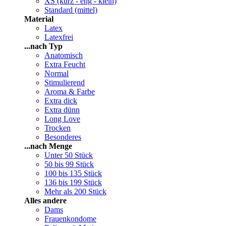
XS (kurz - eng - klein)
Standard (mittel)
Material
Latex
Latexfrei
...nach Typ
Anatomisch
Extra Feucht
Normal
Stimulierend
Aroma & Farbe
Extra dick
Extra dünn
Long Love
Trocken
Besonderes
...nach Menge
Unter 50 Stück
50 bis 99 Stück
100 bis 135 Stück
136 bis 199 Stück
Mehr als 200 Stück
Alles andere
Dams
Frauenkondome