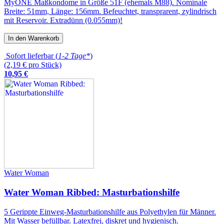
MyONE Maßkondome in Größe 51F (ehemals M88). Nominale
Breite: 51mm, Länge: 156mm. Befeuchtet, transprarent, zylindrisch
mit Reservoir. Extradünn (0.055mm)!
In den Warenkorb
Sofort lieferbar (
1-2 Tage*
)
(2,19 € pro Stück)
10
,
95
€
Water Woman
Water Woman Ribbed: Masturbationshilfe
5 Gerippte Einweg-Masturbationshilfe aus Polyethylen für Männer.
Mit Wasser befüllbar. Latexfrei, diskret und hygienisch.