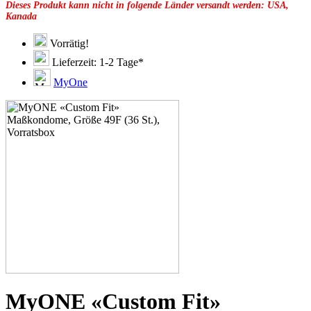
Dieses Produkt kann nicht in folgende Länder versandt werden: USA,
49G
Kanada
51C
51D
51E
Vorrätig!
51F
Lieferzeit: 1-2 Tage*
51G
51H
MyOne
53C
53D
53E
53F
53G
53H
55D
55E
55F
55G
55H
55J
57D
57E
57F
57G
57H
MyONE «Custom Fit»
57K