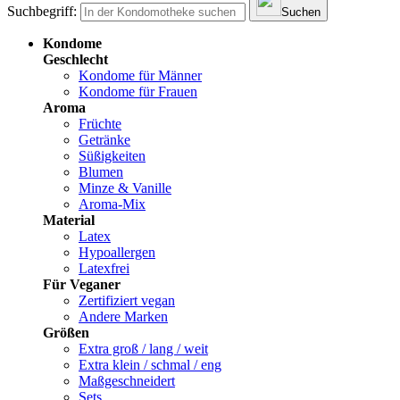
Suchbegriff:
Suchen
Kondome
Geschlecht
Kondome für Männer
Kondome für Frauen
Aroma
Früchte
Getränke
Süßigkeiten
Blumen
Minze & Vanille
Aroma-Mix
Material
Latex
Hypoallergen
Latexfrei
Für Veganer
Zertifiziert vegan
Andere Marken
Größen
Extra groß / lang / weit
Extra klein / schmal / eng
Maßgeschneidert
Sets