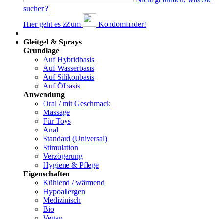
suchen?
Hier geht es z
Z
um
Kondomfinder!
Dams
Gleitgel & Sprays
Grundlage
Auf Hybridbasis
Auf Wasserbasis
Auf Silikonbasis
Auf Ölbasis
Anwendung
Oral / mit Geschmack
Massage
Für Toys
Anal
Standard (Universal)
Stimulation
Verzögerung
Hygiene & Pflege
Eigenschaften
Kühlend / wärmend
Hypoallergen
Medizinisch
Bio
Vegan