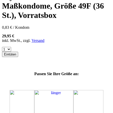
60E
Maßkondome, Größe 49F (36
60F
60G
St.), Vorratsbox
60H
60J
60K
0,83 € / Kondom
60L
64E
29,95 €
64F
inkl. MwSt., zzgl.
Versand
64G
64K
64L
Eintüten
64M
69G
69H
69J
Passen Sie Ihre Größe an:
69K
69L
69M