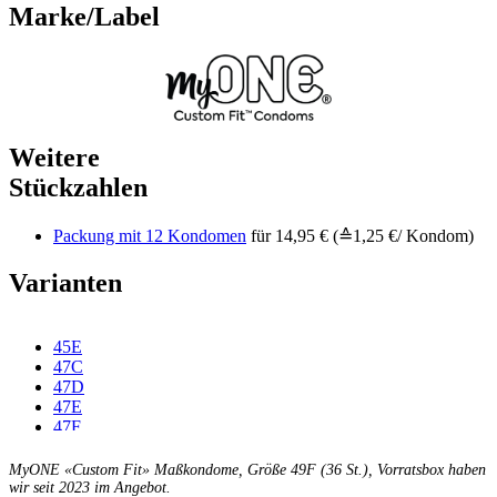
Marke/Label
Weitere
Stückzahlen
Packung mit 12 Kondomen
für 14,95 € (≙1,25 €/ Kondom)
Varianten
45E
47C
47D
47E
47F
49C
49D
MyONE «Custom Fit» Maßkondome, Größe 49F (36 St.), Vorratsbox haben
49E
wir seit 2023 im Angebot.