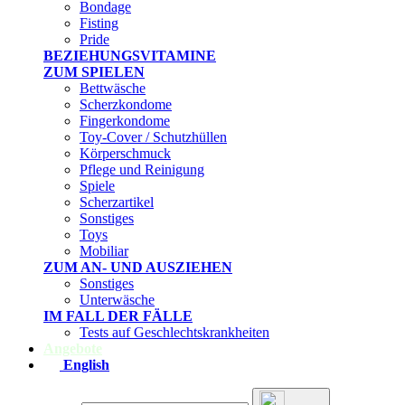
Bondage
Fisting
Pride
BEZIEHUNGSVITAMINE
ZUM SPIELEN
Bettwäsche
Scherzkondome
Fingerkondome
Toy-Cover / Schutzhüllen
Körperschmuck
Pflege und Reinigung
Spiele
Scherzartikel
Sonstiges
Toys
Mobiliar
ZUM AN- UND AUSZIEHEN
Sonstiges
Unterwäsche
IM FALL DER FÄLLE
Tests auf Geschlechtskrankheiten
Angebote
English