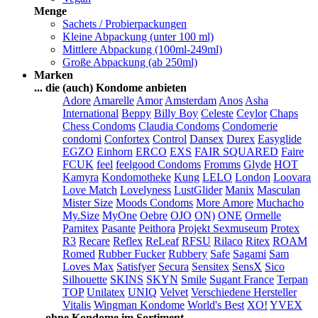
Menge
Sachets / Probierpackungen
Kleine Abpackung (unter 100 ml)
Mittlere Abpackung (100ml-249ml)
Große Abpackung (ab 250ml)
Marken
... die (auch) Kondome anbieten
Adore
Amarelle
Amor
Amsterdam
Anos
Asha
International
Beppy
Billy Boy
Celeste
Ceylor
Chaps
Chess Condoms
Claudia Condoms
Condomerie
condomi
Confortex
Control
Dansex
Durex
Easyglide
EGZO
Einhorn
ERCO
EXS
FAIR SQUARED
Faire
FCUK
feel
feelgood Condoms
Fromms
Glyde
HOT
Kamyra
Kondomotheke
Kung
LELO
London
Loovara
Love Match
Lovelyness
LustGlider
Manix
Masculan
Mister Size
Moods Condoms
More Amore
Muchacho
My.Size
MyOne
Oebre
OJO
ON)
ONE
Ormelle
Pamitex
Pasante
Peithora
Projekt Sexmuseum
Protex
R3
Recare
Reflex
ReLeaf
RFSU
Rilaco
Ritex
ROAM
Romed
Rubber Fucker
Rubbery
Safe
Sagami
Sam
Loves Max
Satisfyer
Secura
Sensitex
SensX
Sico
Silhouette
SKINS
SKYN
Smile
Sugant France
Terpan
TOP
Unilatex
UNIQ
Velvet
Verschiedene Hersteller
Vitalis
Wingman Kondome
World's Best
XO!
YVEX
... ohne Kondome im Sortiment