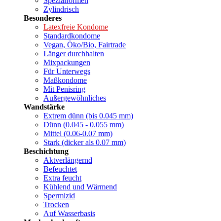
Spezialformen
Zylindrisch
Besonderes
Latexfreie Kondome
Standardkondome
Vegan, Öko/Bio, Fairtrade
Länger durchhalten
Mixpackungen
Für Unterwegs
Maßkondome
Mit Penisring
Außergewöhnliches
Wandstärke
Extrem dünn (bis 0.045 mm)
Dünn (0.045 - 0.055 mm)
Mittel (0.06-0.07 mm)
Stark (dicker als 0.07 mm)
Beschichtung
Aktverlängernd
Befeuchtet
Extra feucht
Kühlend und Wärmend
Spermizid
Trocken
Auf Wasserbasis