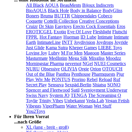
All Black
AQUA
BeauMents
Bijoux Indiscrets
BioAQUA
Black Hole
Body in Balance
BodyGliss
Boners
Bruma
BUTTR
Chippendales
Cobeco
Coquette
Cottelli Collection
Creative Conceptions
Cruizr
Dr Skin
Easytoys
Erecto Cock Essentials
Eros
EROTICGEL
Exotiq
Eye Of Love
Fleshlight
Flutschi
FPPR.
Hot Fantasy
Hueman
ID Lube
Intimate
Intimate
Earth
IntimateLine
INTT
Joydivision
Joydrops
Joyride
Just Glide
Kama Sutra
Kheper Games
LIEBE Toys
Loving Joy
Lubry
M For Men
Magoon
Master Series
Masturmate
MedIntim
Mega Silk
Mixgliss
Moodzz
Morningstar Pharma
nevernot
NGel
NUEI Cosmetics
NURU
Obsessive
OLIVIA
Orgie
Orion
OTOUCH
Out of the Blue
Panthra
Penthouse
Pharmquests
Pjur
Play Wiv Me
PONTUS
Prorino
Rebel
Reload
Ruf
Secret Play
Sensuva
Sexpäd.Berlin
Shiatsu
SONO
Spencer and Fleetwood
Sutil
Svenjoyment Underwear
Swiss Navy
System JO
TENGA
The Screaming O
Toylie
Trinity Vibes
Unbekannt
Veda.Lab
Vegan Fetish
Vibeggs
ViperPharm
Water Woman
Wet Stuff
You2Toys
Für Ihren Vorrat
...nach Größe
XL (lang - breit - groß)