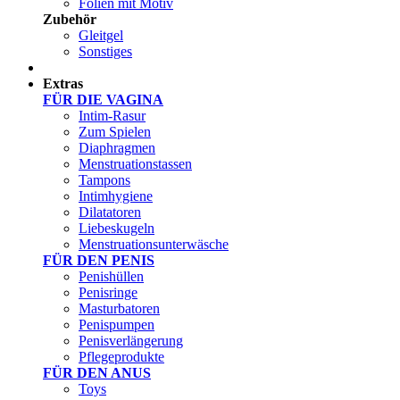
Folien mit Motiv
Zubehör
Gleitgel
Sonstiges
Test Sets
Extras
FÜR DIE VAGINA
Intim-Rasur
Zum Spielen
Diaphragmen
Menstruationstassen
Tampons
Intimhygiene
Dilatatoren
Liebeskugeln
Menstruationsunterwäsche
FÜR DEN PENIS
Penishüllen
Penisringe
Masturbatoren
Penispumpen
Penisverlängerung
Pflegeprodukte
FÜR DEN ANUS
Toys