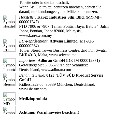
Toilette oder in die Landschaft.
Wenn Sie Gleitmittel benutzen möchten, achten Sie
darauf, nur kondomgeeignete Mittel zu benutzen.
Hersteller:
Karex Industries Sdn. Bhd.
(MY-MF-
000001247)
PTD 7906 & 7907, Taman Pontian Jaya, Batu 34, Jalan
Johor, Pontian, Johor 82000, Malaysia,
www.karex.com.my
EU-Repräsentant:
Advena Limited
(MT-AR-
000000234)
Tower Street, Tower Business Centre, 2nd Flr., Swatar
BKR4013, Malta, www.advena.mt
Importeur:
Adloran GmbH
(DE-IM-000012871)
Gewerbegebiet 5, 06577 An der Schmücke,
Deutschland, www.adloran.com
Benannte Stelle:
0123
,
TÜV SÜD Product Service
GmbH
Ridlerstraße 65, 80339 München, Deutschland,
www.de.tuv.com
Medizinprodukt
Achtung: Warnhinweise beachten!