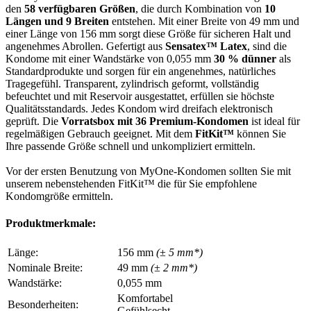
den
58 verfügbaren Größen
, die durch Kombination von
10
Längen und 9 Breiten
entstehen. Mit einer Breite von 49 mm und
einer Länge von 156 mm sorgt diese Größe für sicheren Halt und
angenehmes Abrollen. Gefertigt aus
Sensatex™ Latex
, sind die
Kondome mit einer Wandstärke von 0,055 mm
30 % dünner
als
Standardprodukte und sorgen für ein angenehmes, natürliches
Tragegefühl. Transparent, zylindrisch geformt, vollständig
befeuchtet und mit Reservoir ausgestattet, erfüllen sie höchste
Qualitätsstandards. Jedes Kondom wird dreifach elektronisch
geprüft. Die
Vorratsbox mit 36 Premium-Kondomen
ist ideal für
regelmäßigen Gebrauch geeignet. Mit dem
FitKit™
können Sie
Ihre passende Größe schnell und unkompliziert ermitteln.
Vor der ersten Benutzung von MyOne-Kondomen sollten Sie mit
unserem nebenstehenden FitKit™ die für Sie empfohlene
Kondomgröße ermitteln.
Produktmerkmale:
Länge:
156 mm
(± 5 mm*)
Nominale Breite:
49 mm
(± 2 mm*)
Wandstärke:
0,055 mm
Komfortabel
Besonderheiten:
Gefühlsecht