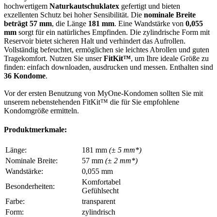
hochwertigem
Naturkautschuklatex
gefertigt und bieten
exzellenten Schutz bei hoher Sensibilität. Die
nominale Breite
beträgt 57 mm
, die Länge
181 mm
. Eine Wandstärke von
0,055
mm
sorgt für ein natürliches Empfinden. Die zylindrische Form mit
Reservoir bietet sicheren Halt und verhindert das Aufrollen.
Vollständig befeuchtet, ermöglichen sie leichtes Abrollen und guten
Tragekomfort. Nutzen Sie unser
FitKit™
, um Ihre ideale Größe zu
finden: einfach downloaden, ausdrucken und messen. Enthalten sind
36 Kondome
.
Vor der ersten Benutzung von MyOne-Kondomen sollten Sie mit
unserem nebenstehenden FitKit™ die für Sie empfohlene
Kondomgröße ermitteln.
Produktmerkmale:
Länge:
181 mm
(± 5 mm*)
Nominale Breite:
57 mm
(± 2 mm*)
Wandstärke:
0,055 mm
Komfortabel
Besonderheiten:
Gefühlsecht
Farbe:
transparent
Form:
zylindrisch