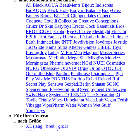
All Black
AQUA
BeauMents
Bijoux Indiscrets
BioAQUA
Black Hole
Body in Balance
BodyGliss
Boners
Bruma
BUTTR
Chippendales
Cobeco
Coquette
Cottelli Collection
Creative Conceptions
Cruizr
Dr Skin
Easytoys
Erecto Cock Essentials
Eros
EROTICGEL
Exotiq
Eye Of Love
Fleshlight
Flutschi
FPPR.
Hot Fantasy
Hueman
ID Lube
Intimate
Intimate
Earth
IntimateLine
INTT
Joydivision
Joydrops
Joyride
Just Glide
Kama Sutra
Kheper Games
LIEBE Toys
Loving Joy
Lubry
M For Men
Magoon
Master Series
Masturmate
MedIntim
Mega Silk
Mixgliss
Moodzz
Morningstar Pharma
nevernot
NGel
NUEI Cosmetics
NURU
Obsessive
OLIVIA
Orgie
Orion
OTOUCH
Out of the Blue
Panthra
Penthouse
Pharmquests
Pjur
Play Wiv Me
PONTUS
Prorino
Rebel
Reload
Ruf
Secret Play
Sensuva
Sexpäd.Berlin
Shiatsu
SONO
Spencer and Fleetwood
Sutil
Svenjoyment Underwear
Swiss Navy
System JO
TENGA
The Screaming O
Toylie
Trinity Vibes
Unbekannt
Veda.Lab
Vegan Fetish
Vibeggs
ViperPharm
Water Woman
Wet Stuff
You2Toys
Für Ihren Vorrat
...nach Größe
XL (lang - breit - groß)