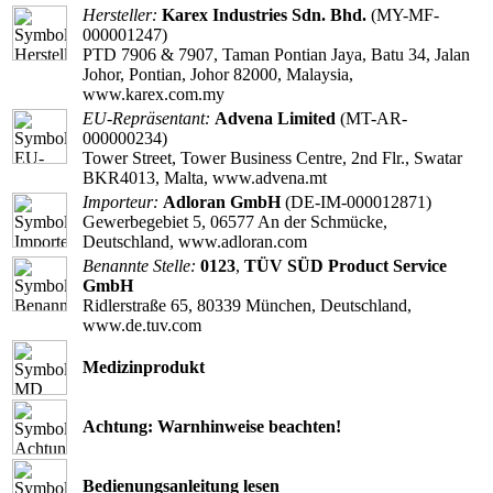
Hersteller:
Karex Industries Sdn. Bhd.
(MY-MF-
000001247)
PTD 7906 & 7907, Taman Pontian Jaya, Batu 34, Jalan
Johor, Pontian, Johor 82000, Malaysia,
www.karex.com.my
EU-Repräsentant:
Advena Limited
(MT-AR-
000000234)
Tower Street, Tower Business Centre, 2nd Flr., Swatar
BKR4013, Malta, www.advena.mt
Importeur:
Adloran GmbH
(DE-IM-000012871)
Gewerbegebiet 5, 06577 An der Schmücke,
Deutschland, www.adloran.com
Benannte Stelle:
0123
,
TÜV SÜD Product Service
GmbH
Ridlerstraße 65, 80339 München, Deutschland,
www.de.tuv.com
Medizinprodukt
Achtung: Warnhinweise beachten!
Bedienungsanleitung lesen