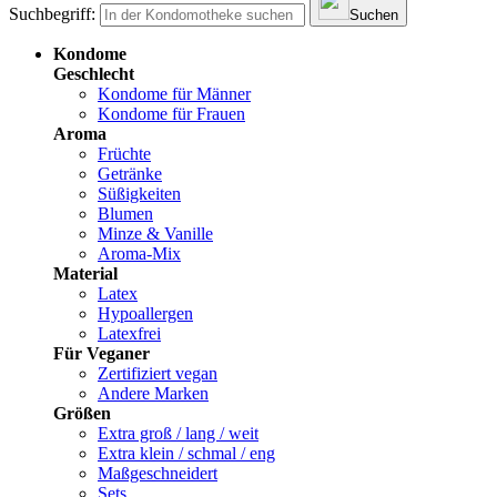
Suchbegriff:
Suchen
Kondome
Geschlecht
Kondome für Männer
Kondome für Frauen
Aroma
Früchte
Getränke
Süßigkeiten
Blumen
Minze & Vanille
Aroma-Mix
Material
Latex
Hypoallergen
Latexfrei
Für Veganer
Zertifiziert vegan
Andere Marken
Größen
Extra groß / lang / weit
Extra klein / schmal / eng
Maßgeschneidert
Sets