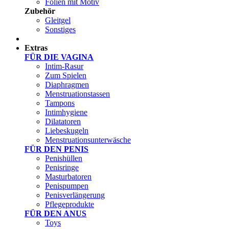
Folien mit Motiv
Zubehör
Gleitgel
Sonstiges
Test Sets
Extras
FÜR DIE VAGINA
Intim-Rasur
Zum Spielen
Diaphragmen
Menstruationstassen
Tampons
Intimhygiene
Dilatatoren
Liebeskugeln
Menstruationsunterwäsche
FÜR DEN PENIS
Penishüllen
Penisringe
Masturbatoren
Penispumpen
Penisverlängerung
Pflegeprodukte
FÜR DEN ANUS
Toys