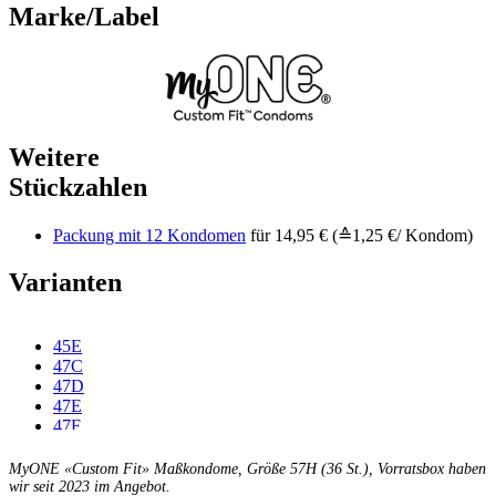
Marke/Label
Weitere
Stückzahlen
Packung mit 12 Kondomen
für 14,95 € (≙1,25 €/ Kondom)
Varianten
45E
47C
47D
47E
47F
49C
49D
MyONE «Custom Fit» Maßkondome, Größe 57H (36 St.), Vorratsbox haben
49E
wir seit 2023 im Angebot.