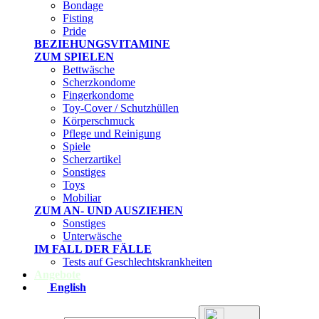
Bondage
Fisting
Pride
BEZIEHUNGSVITAMINE
ZUM SPIELEN
Bettwäsche
Scherzkondome
Fingerkondome
Toy-Cover / Schutzhüllen
Körperschmuck
Pflege und Reinigung
Spiele
Scherzartikel
Sonstiges
Toys
Mobiliar
ZUM AN- UND AUSZIEHEN
Sonstiges
Unterwäsche
IM FALL DER FÄLLE
Tests auf Geschlechtskrankheiten
Angebote
English