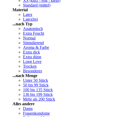
XS (kurz - eng - klein)
Standard (mittel)
Material
Latex
Latexfrei
...nach Typ
Anatomisch
Extra Feucht
Normal
Stimulierend
Aroma & Farbe
Extra dick
Extra dünn
Long Love
Trocken
Besonderes
...nach Menge
Unter 50 Stück
50 bis 99 Stück
100 bis 135 Stück
136 bis 199 Stück
Mehr als 200 Stück
Alles andere
Dams
Frauenkondome