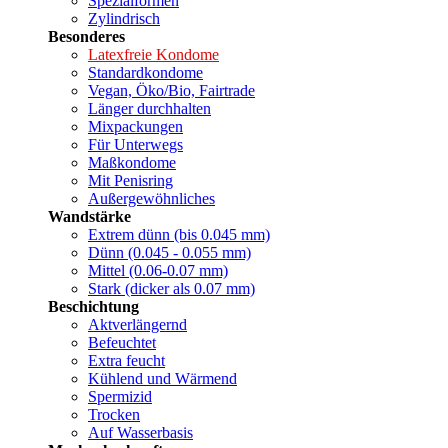
Spezialformen
Zylindrisch
Besonderes
Latexfreie Kondome
Standardkondome
Vegan, Öko/Bio, Fairtrade
Länger durchhalten
Mixpackungen
Für Unterwegs
Maßkondome
Mit Penisring
Außergewöhnliches
Wandstärke
Extrem dünn (bis 0.045 mm)
Dünn (0.045 - 0.055 mm)
Mittel (0.06-0.07 mm)
Stark (dicker als 0.07 mm)
Beschichtung
Aktverlängernd
Befeuchtet
Extra feucht
Kühlend und Wärmend
Spermizid
Trocken
Auf Wasserbasis