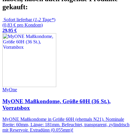
gekauft:
Sofort lieferbar (
1-2 Tage*
)
(0,83 € pro Kondom)
29
,
95
€
MyOne
MyONE Maßkondome, Größe 60H (36 St.),
Vorratsbox
MyONE Maßkondome in Größe 60H (ehemals N21). Nominale
Breite: 60mm, Länge: 181mm. Befeuchtet, transprarent, zylindrisch
mit Reservoir. Extradünn (0.055mm)!