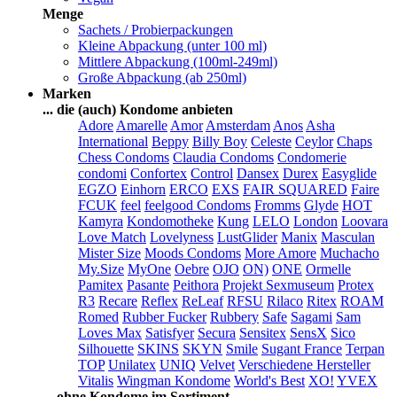
Menge
Sachets / Probierpackungen
Kleine Abpackung (unter 100 ml)
Mittlere Abpackung (100ml-249ml)
Große Abpackung (ab 250ml)
Marken
... die (auch) Kondome anbieten
Adore
Amarelle
Amor
Amsterdam
Anos
Asha
International
Beppy
Billy Boy
Celeste
Ceylor
Chaps
Chess Condoms
Claudia Condoms
Condomerie
condomi
Confortex
Control
Dansex
Durex
Easyglide
EGZO
Einhorn
ERCO
EXS
FAIR SQUARED
Faire
FCUK
feel
feelgood Condoms
Fromms
Glyde
HOT
Kamyra
Kondomotheke
Kung
LELO
London
Loovara
Love Match
Lovelyness
LustGlider
Manix
Masculan
Mister Size
Moods Condoms
More Amore
Muchacho
My.Size
MyOne
Oebre
OJO
ON)
ONE
Ormelle
Pamitex
Pasante
Peithora
Projekt Sexmuseum
Protex
R3
Recare
Reflex
ReLeaf
RFSU
Rilaco
Ritex
ROAM
Romed
Rubber Fucker
Rubbery
Safe
Sagami
Sam
Loves Max
Satisfyer
Secura
Sensitex
SensX
Sico
Silhouette
SKINS
SKYN
Smile
Sugant France
Terpan
TOP
Unilatex
UNIQ
Velvet
Verschiedene Hersteller
Vitalis
Wingman Kondome
World's Best
XO!
YVEX
... ohne Kondome im Sortiment