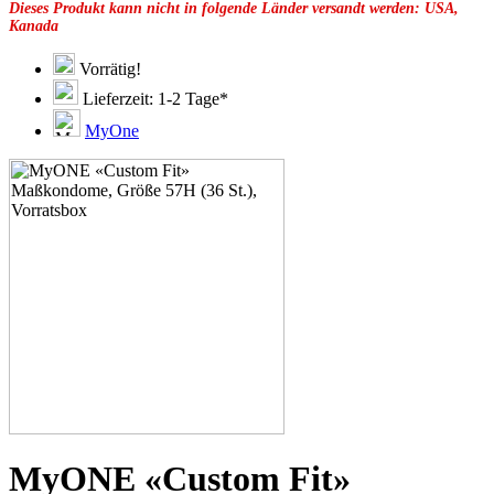
Dieses Produkt kann nicht in folgende Länder versandt werden: USA,
49F
Kanada
49G
51C
51D
Vorrätig!
51E
Lieferzeit: 1-2 Tage*
51F
51G
MyOne
51H
53C
53D
53E
53F
53G
53H
55D
55E
55F
55G
55H
55J
57D
57E
57F
57G
MyONE «Custom Fit»
57K