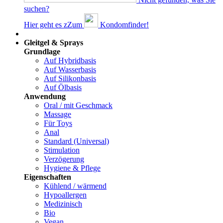
suchen?
Hier geht es z
Z
um
Kondomfinder!
Dams
Gleitgel & Sprays
Grundlage
Auf Hybridbasis
Auf Wasserbasis
Auf Silikonbasis
Auf Ölbasis
Anwendung
Oral / mit Geschmack
Massage
Für Toys
Anal
Standard (Universal)
Stimulation
Verzögerung
Hygiene & Pflege
Eigenschaften
Kühlend / wärmend
Hypoallergen
Medizinisch
Bio
Vegan