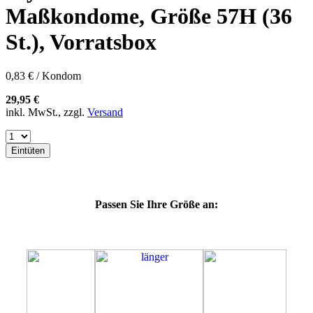
60E
Maßkondome, Größe 57H (36
60F
60G
St.), Vorratsbox
60H
60J
60K
0,83 € / Kondom
60L
64E
29,95 €
64F
inkl. MwSt., zzgl.
Versand
64G
64K
64L
Eintüten
64M
69G
69H
69J
Passen Sie Ihre Größe an:
69K
69L
69M