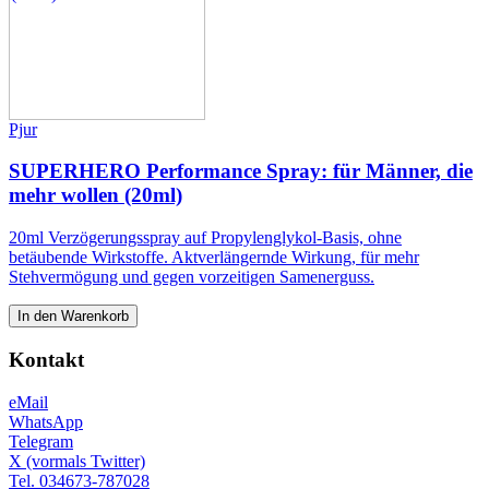
Pjur
SUPERHERO Performance Spray: für Männer, die
mehr wollen (20ml)
20ml Verzögerungsspray auf Propylenglykol-Basis, ohne
betäubende Wirkstoffe. Aktverlängernde Wirkung, für mehr
Stehvermögung und gegen vorzeitigen Samenerguss.
In den Warenkorb
Kontakt
eMail
WhatsApp
Telegram
X (vormals Twitter)
Tel. 034673-787028