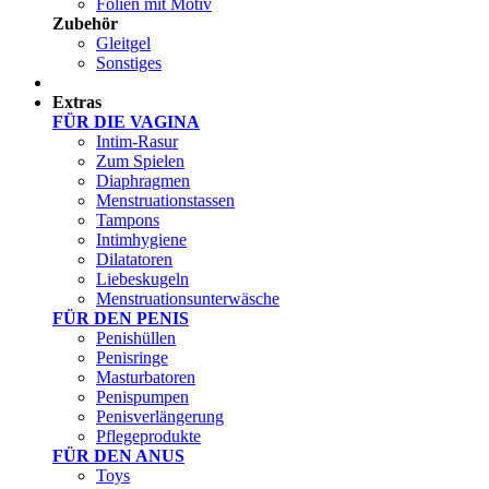
Folien mit Motiv
Zubehör
Gleitgel
Sonstiges
Test Sets
Extras
FÜR DIE VAGINA
Intim-Rasur
Zum Spielen
Diaphragmen
Menstruationstassen
Tampons
Intimhygiene
Dilatatoren
Liebeskugeln
Menstruationsunterwäsche
FÜR DEN PENIS
Penishüllen
Penisringe
Masturbatoren
Penispumpen
Penisverlängerung
Pflegeprodukte
FÜR DEN ANUS
Toys