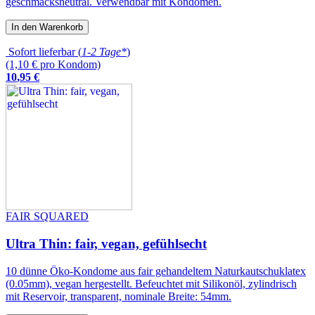
geschmacksneutral. Verwendbar mit Kondomen.
In den Warenkorb
Sofort lieferbar (
1-2 Tage*
)
(1,10 € pro Kondom)
10
,
95
€
FAIR SQUARED
Ultra Thin: fair, vegan, gefühlsecht
10 dünne Öko-Kondome aus fair gehandeltem Naturkautschuklatex
(0.05mm), vegan hergestellt. Befeuchtet mit Silikonöl, zylindrisch
mit Reservoir, transparent, nominale Breite: 54mm.