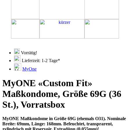
Vorrätig!
Lieferzeit: 1-2 Tage*
MyOne
MyONE «Custom Fit»
Maßkondome, Größe 69G (36
St.), Vorratsbox
MyONE Maßkondome in Größe 69G (ehemals O31). Nominale
Breite: 69mm, Länge: 168mm. Befeuchtet, transprarent,
zylindrisch mit Reservoir. Extradünn (0.055mm)!