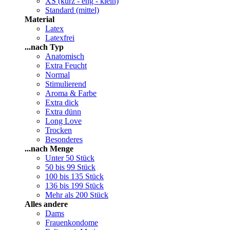
XS (kurz - eng - klein)
Standard (mittel)
Material
Latex
Latexfrei
...nach Typ
Anatomisch
Extra Feucht
Normal
Stimulierend
Aroma & Farbe
Extra dick
Extra dünn
Long Love
Trocken
Besonderes
...nach Menge
Unter 50 Stück
50 bis 99 Stück
100 bis 135 Stück
136 bis 199 Stück
Mehr als 200 Stück
Alles andere
Dams
Frauenkondome