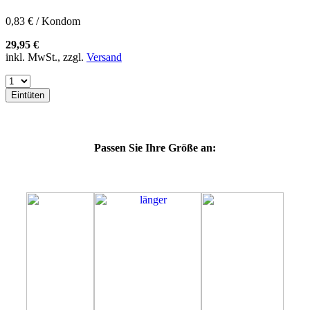
60H
60J
0,83 € / Kondom
60K
60L
29,95 €
64E
inkl. MwSt., zzgl.
Versand
64F
64G
64K
Eintüten
64L
64M
69H
69J
Passen Sie Ihre Größe an:
69K
69L
69M