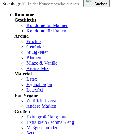
Suchbegriff:
Suchen
Kondome
Geschlecht
Kondome für Männer
Kondome für Frauen
Aroma
Früchte
Getränke
Süßigkeiten
Blumen
Minze & Vanille
Aroma-Mix
Material
Latex
Hypoallergen
Latexfrei
Für Veganer
Zertifiziert vegan
Andere Marken
Größen
Extra groß / lang / weit
Extra klein / schmal / eng
Maßgeschneidert
Sets