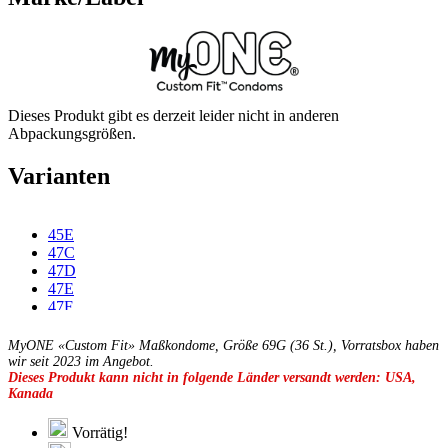
Dieses Produkt gibt es derzeit leider nicht in anderen
Abpackungsgrößen.
Varianten
45E
47C
47D
47E
47F
49C
49D
MyONE «Custom Fit» Maßkondome, Größe 69G (36 St.), Vorratsbox haben
49E
wir seit 2023 im Angebot.
Dieses Produkt kann nicht in folgende Länder versandt werden: USA,
49F
Kanada
49G
51C
51D
Vorrätig!