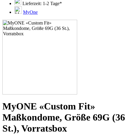
51E
Lieferzeit: 1-2 Tage*
51F
51G
MyOne
51H
53C
53D
53E
53F
53G
53H
55D
55E
55F
55G
55H
55J
57D
57E
57F
57G
MyONE «Custom Fit»
57H
57K
Maßkondome, Größe 69G (36
60E
60F
St.), Vorratsbox
60G