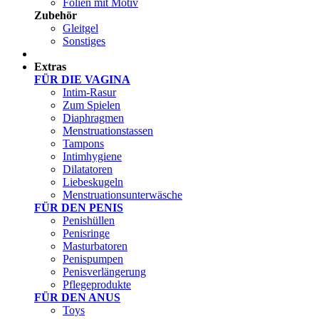
Folien mit Motiv
Zubehör
Gleitgel
Sonstiges
Test Sets
Extras
FÜR DIE VAGINA
Intim-Rasur
Zum Spielen
Diaphragmen
Menstruationstassen
Tampons
Intimhygiene
Dilatatoren
Liebeskugeln
Menstruationsunterwäsche
FÜR DEN PENIS
Penishüllen
Penisringe
Masturbatoren
Penispumpen
Penisverlängerung
Pflegeprodukte
FÜR DEN ANUS
Toys