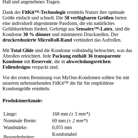
Halt und angenehmes Tragen.
Dank der
FitKit™-Technologie
ermitteln Nutzer ihre optimale
Größe einfach und schnell. Die
58 verfügbaren Größen
bieten
eine individuell abgestimmte Passform, die ein natürliches
Gefühlserlebnis fördert. Gefertigt aus
Sensatex™-Latex
, sind die
Kondome
30 % dünner
und minimieren Druckstellen. Der
druckreduzierte MicroRoll-Rand
verhindert das Aufrollen.
Mit
Total Glide
sind die Kondome vollständig befeuchtet, was das
Abrollen erleichtert. Jede
Packung enthält 36 transparente
Kondome
mit
Reservoir
, die in
abwechslungsreichen
Foliendesigns
verpackt sind.
Vor der ersten Benutzung von MyOne-Kondomen sollten Sie mit
unserem nebenstehenden FitKit™ die für Sie empfohlene
Kondomgröße ermitteln.
Produktmerkmale:
Länge:
168 mm
(± 5 mm*)
Nominale Breite:
69 mm
(± 2 mm*)
Wandstärke:
0,055 mm
Komfortabel
Besonderheiten: