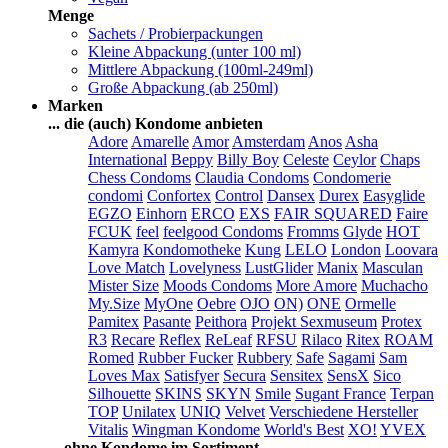
Menge
Sachets / Probierpackungen
Kleine Abpackung (unter 100 ml)
Mittlere Abpackung (100ml-249ml)
Große Abpackung (ab 250ml)
Marken
... die (auch) Kondome anbieten
Adore
Amarelle
Amor
Amsterdam
Anos
Asha
International
Beppy
Billy Boy
Celeste
Ceylor
Chaps
Chess Condoms
Claudia Condoms
Condomerie
condomi
Confortex
Control
Dansex
Durex
Easyglide
EGZO
Einhorn
ERCO
EXS
FAIR SQUARED
Faire
FCUK
feel
feelgood Condoms
Fromms
Glyde
HOT
Kamyra
Kondomotheke
Kung
LELO
London
Loovara
Love Match
Lovelyness
LustGlider
Manix
Masculan
Mister Size
Moods Condoms
More Amore
Muchacho
My.Size
MyOne
Oebre
OJO
ON)
ONE
Ormelle
Pamitex
Pasante
Peithora
Projekt Sexmuseum
Protex
R3
Recare
Reflex
ReLeaf
RFSU
Rilaco
Ritex
ROAM
Romed
Rubber Fucker
Rubbery
Safe
Sagami
Sam
Loves Max
Satisfyer
Secura
Sensitex
SensX
Sico
Silhouette
SKINS
SKYN
Smile
Sugant France
Terpan
TOP
Unilatex
UNIQ
Velvet
Verschiedene Hersteller
Vitalis
Wingman Kondome
World's Best
XO!
YVEX
... ohne Kondome im Sortiment