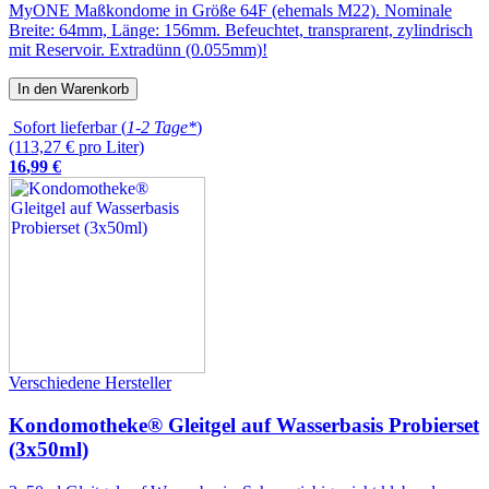
MyONE Maßkondome in Größe 64F (ehemals M22). Nominale
Breite: 64mm, Länge: 156mm. Befeuchtet, transprarent, zylindrisch
mit Reservoir. Extradünn (0.055mm)!
In den Warenkorb
Sofort lieferbar (
1-2 Tage*
)
(113,27 € pro Liter)
16
,
99
€
Verschiedene Hersteller
Kondomotheke® Gleitgel auf Wasserbasis Probierset
(3x50ml)