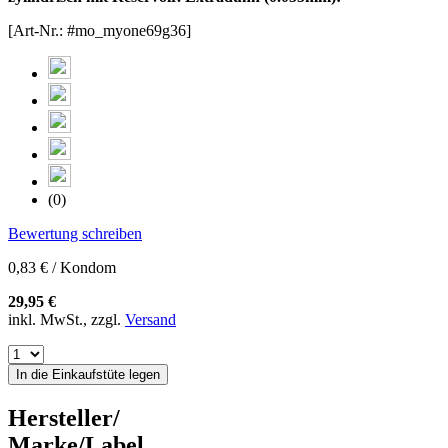
[Art-Nr.: #mo_myone69g36]
(0)
Bewertung schreiben
0,83 € / Kondom
29,95 €
inkl. MwSt., zzgl.
Versand
In die Einkaufstüte legen
Hersteller/
Marke/Label