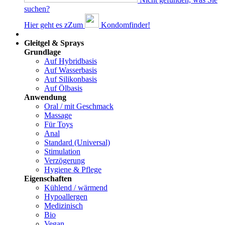
suchen?
Hier geht es z
Z
um
Kondomfinder!
Dams
Gleitgel & Sprays
Grundlage
Auf Hybridbasis
Auf Wasserbasis
Auf Silikonbasis
Auf Ölbasis
Anwendung
Oral / mit Geschmack
Massage
Für Toys
Anal
Standard (Universal)
Stimulation
Verzögerung
Hygiene & Pflege
Eigenschaften
Kühlend / wärmend
Hypoallergen
Medizinisch
Bio
Vegan