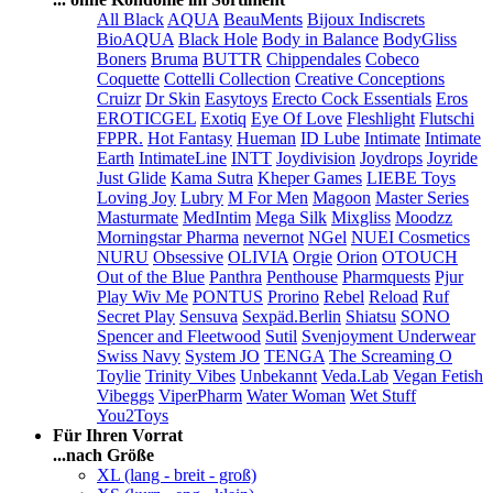
All Black
AQUA
BeauMents
Bijoux Indiscrets
BioAQUA
Black Hole
Body in Balance
BodyGliss
Boners
Bruma
BUTTR
Chippendales
Cobeco
Coquette
Cottelli Collection
Creative Conceptions
Cruizr
Dr Skin
Easytoys
Erecto Cock Essentials
Eros
EROTICGEL
Exotiq
Eye Of Love
Fleshlight
Flutschi
FPPR.
Hot Fantasy
Hueman
ID Lube
Intimate
Intimate
Earth
IntimateLine
INTT
Joydivision
Joydrops
Joyride
Just Glide
Kama Sutra
Kheper Games
LIEBE Toys
Loving Joy
Lubry
M For Men
Magoon
Master Series
Masturmate
MedIntim
Mega Silk
Mixgliss
Moodzz
Morningstar Pharma
nevernot
NGel
NUEI Cosmetics
NURU
Obsessive
OLIVIA
Orgie
Orion
OTOUCH
Out of the Blue
Panthra
Penthouse
Pharmquests
Pjur
Play Wiv Me
PONTUS
Prorino
Rebel
Reload
Ruf
Secret Play
Sensuva
Sexpäd.Berlin
Shiatsu
SONO
Spencer and Fleetwood
Sutil
Svenjoyment Underwear
Swiss Navy
System JO
TENGA
The Screaming O
Toylie
Trinity Vibes
Unbekannt
Veda.Lab
Vegan Fetish
Vibeggs
ViperPharm
Water Woman
Wet Stuff
You2Toys
Für Ihren Vorrat
...nach Größe
XL (lang - breit - groß)