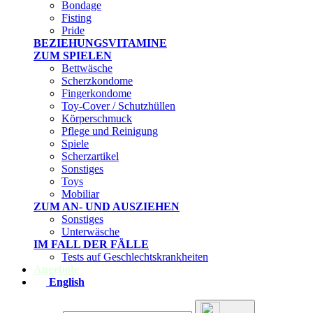
Bondage
Fisting
Pride
BEZIEHUNGSVITAMINE
ZUM SPIELEN
Bettwäsche
Scherzkondome
Fingerkondome
Toy-Cover / Schutzhüllen
Körperschmuck
Pflege und Reinigung
Spiele
Scherzartikel
Sonstiges
Toys
Mobiliar
ZUM AN- UND AUSZIEHEN
Sonstiges
Unterwäsche
IM FALL DER FÄLLE
Tests auf Geschlechtskrankheiten
Angebote
English