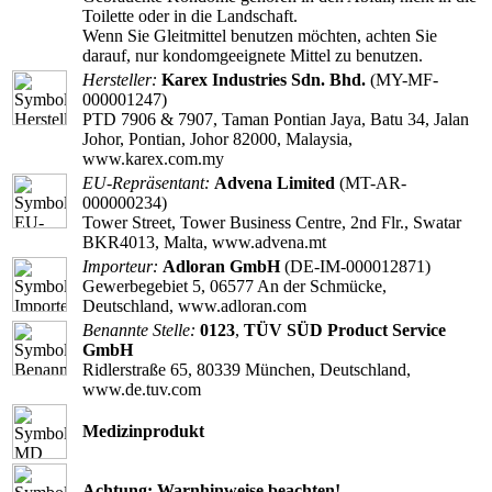
Toilette oder in die Landschaft.
Wenn Sie Gleitmittel benutzen möchten, achten Sie
darauf, nur kondomgeeignete Mittel zu benutzen.
Hersteller:
Karex Industries Sdn. Bhd.
(MY-MF-
000001247)
PTD 7906 & 7907, Taman Pontian Jaya, Batu 34, Jalan
Johor, Pontian, Johor 82000, Malaysia,
www.karex.com.my
EU-Repräsentant:
Advena Limited
(MT-AR-
000000234)
Tower Street, Tower Business Centre, 2nd Flr., Swatar
BKR4013, Malta, www.advena.mt
Importeur:
Adloran GmbH
(DE-IM-000012871)
Gewerbegebiet 5, 06577 An der Schmücke,
Deutschland, www.adloran.com
Benannte Stelle:
0123
,
TÜV SÜD Product Service
GmbH
Ridlerstraße 65, 80339 München, Deutschland,
www.de.tuv.com
Medizinprodukt
Achtung: Warnhinweise beachten!