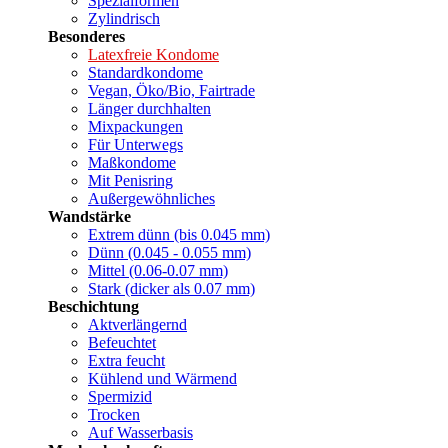
Spezialformen
Zylindrisch
Besonderes
Latexfreie Kondome
Standardkondome
Vegan, Öko/Bio, Fairtrade
Länger durchhalten
Mixpackungen
Für Unterwegs
Maßkondome
Mit Penisring
Außergewöhnliches
Wandstärke
Extrem dünn (bis 0.045 mm)
Dünn (0.045 - 0.055 mm)
Mittel (0.06-0.07 mm)
Stark (dicker als 0.07 mm)
Beschichtung
Aktverlängernd
Befeuchtet
Extra feucht
Kühlend und Wärmend
Spermizid
Trocken
Auf Wasserbasis