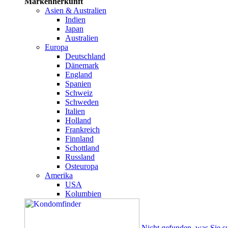
Markenherkunft
Asien & Australien
Indien
Japan
Australien
Europa
Deutschland
Dänemark
England
Spanien
Schweiz
Schweden
Italien
Holland
Frankreich
Finnland
Schottland
Russland
Osteuropa
Amerika
USA
Kolumbien
Nicht gefunden, was Sie s