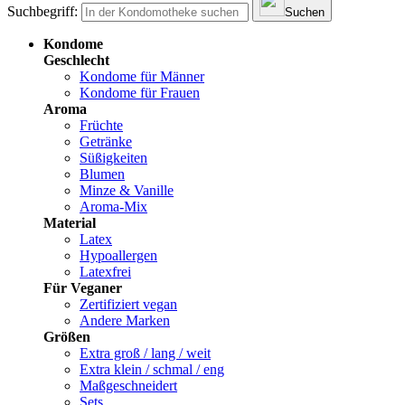
Suchbegriff:
Suchen
Kondome
Geschlecht
Kondome für Männer
Kondome für Frauen
Aroma
Früchte
Getränke
Süßigkeiten
Blumen
Minze & Vanille
Aroma-Mix
Material
Latex
Hypoallergen
Latexfrei
Für Veganer
Zertifiziert vegan
Andere Marken
Größen
Extra groß / lang / weit
Extra klein / schmal / eng
Maßgeschneidert
Sets