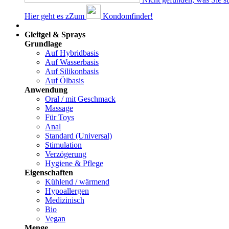
Hier geht es z
Z
um
Kondomfinder!
Dams
Gleitgel & Sprays
Grundlage
Auf Hybridbasis
Auf Wasserbasis
Auf Silikonbasis
Auf Ölbasis
Anwendung
Oral / mit Geschmack
Massage
Für Toys
Anal
Standard (Universal)
Stimulation
Verzögerung
Hygiene & Pflege
Eigenschaften
Kühlend / wärmend
Hypoallergen
Medizinisch
Bio
Vegan
Menge