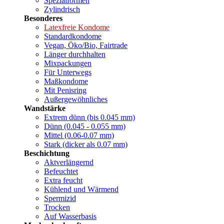
Spezialformen
Zylindrisch
Besonderes
Latexfreie Kondome
Standardkondome
Vegan, Öko/Bio, Fairtrade
Länger durchhalten
Mixpackungen
Für Unterwegs
Maßkondome
Mit Penisring
Außergewöhnliches
Wandstärke
Extrem dünn (bis 0.045 mm)
Dünn (0.045 - 0.055 mm)
Mittel (0.06-0.07 mm)
Stark (dicker als 0.07 mm)
Beschichtung
Aktverlängernd
Befeuchtet
Extra feucht
Kühlend und Wärmend
Spermizid
Trocken
Auf Wasserbasis