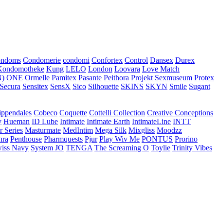
ondoms
Condomerie
condomi
Confortex
Control
Dansex
Durex
Kondomotheke
Kung
LELO
London
Loovara
Love Match
)
ONE
Ormelle
Pamitex
Pasante
Peithora
Projekt Sexmuseum
Protex
Secura
Sensitex
SensX
Sico
Silhouette
SKINS
SKYN
Smile
Sugant
ippendales
Cobeco
Coquette
Cottelli Collection
Creative Conceptions
y
Hueman
ID Lube
Intimate
Intimate Earth
IntimateLine
INTT
r Series
Masturmate
MedIntim
Mega Silk
Mixgliss
Moodzz
hra
Penthouse
Pharmquests
Pjur
Play Wiv Me
PONTUS
Prorino
iss Navy
System JO
TENGA
The Screaming O
Toylie
Trinity Vibes