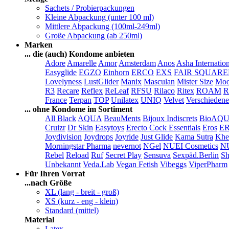
Sachets / Probierpackungen
Kleine Abpackung (unter 100 ml)
Mittlere Abpackung (100ml-249ml)
Große Abpackung (ab 250ml)
Marken
... die (auch) Kondome anbieten
Adore
Amarelle
Amor
Amsterdam
Anos
Asha Internatio
Easyglide
EGZO
Einhorn
ERCO
EXS
FAIR SQUAR
Lovelyness
LustGlider
Manix
Masculan
Mister Size
Moo
R3
Recare
Reflex
ReLeaf
RFSU
Rilaco
Ritex
ROAM
R
France
Terpan
TOP
Unilatex
UNIQ
Velvet
Verschiedene
... ohne Kondome im Sortiment
All Black
AQUA
BeauMents
Bijoux Indiscrets
BioAQ
Cruizr
Dr Skin
Easytoys
Erecto Cock Essentials
Eros
E
Joydivision
Joydrops
Joyride
Just Glide
Kama Sutra
Khe
Morningstar Pharma
nevernot
NGel
NUEI Cosmetics
N
Rebel
Reload
Ruf
Secret Play
Sensuva
Sexpäd.Berlin
Sh
Unbekannt
Veda.Lab
Vegan Fetish
Vibeggs
ViperPharm
Für Ihren Vorrat
...nach Größe
XL (lang - breit - groß)
XS (kurz - eng - klein)
Standard (mittel)
Material
Latex