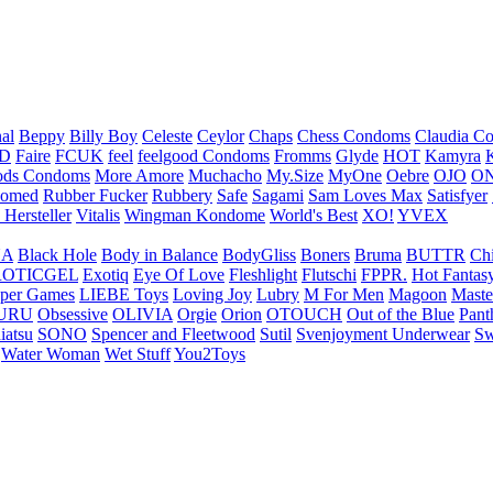
nal
Beppy
Billy Boy
Celeste
Ceylor
Chaps
Chess Condoms
Claudia C
ED
Faire
FCUK
feel
feelgood Condoms
Fromms
Glyde
HOT
Kamyra
ds Condoms
More Amore
Muchacho
My.Size
MyOne
Oebre
OJO
ON
omed
Rubber Fucker
Rubbery
Safe
Sagami
Sam Loves Max
Satisfyer
 Hersteller
Vitalis
Wingman Kondome
World's Best
XO!
YVEX
UA
Black Hole
Body in Balance
BodyGliss
Boners
Bruma
BUTTR
Ch
ROTICGEL
Exotiq
Eye Of Love
Fleshlight
Flutschi
FPPR.
Hot Fantas
per Games
LIEBE Toys
Loving Joy
Lubry
M For Men
Magoon
Maste
URU
Obsessive
OLIVIA
Orgie
Orion
OTOUCH
Out of the Blue
Pant
iatsu
SONO
Spencer and Fleetwood
Sutil
Svenjoyment Underwear
Sw
Water Woman
Wet Stuff
You2Toys