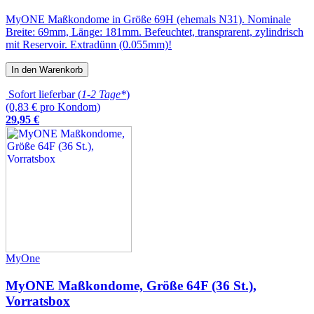
MyONE Maßkondome in Größe 69H (ehemals N31). Nominale
Breite: 69mm, Länge: 181mm. Befeuchtet, transprarent, zylindrisch
mit Reservoir. Extradünn (0.055mm)!
In den Warenkorb
Sofort lieferbar (
1-2 Tage*
)
(0,83 € pro Kondom)
29
,
95
€
MyOne
MyONE Maßkondome, Größe 64F (36 St.),
Vorratsbox