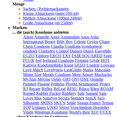
Menge
Sachets / Probierpackungen
Kleine Abpackung (unter 100 ml)
Mittlere Abpackung (100ml-249ml)
Große Abpackung (ab 250ml)
Marken
... die (auch) Kondome anbieten
Adore
Amarelle
Amor
Amsterdam
Anos
Asha
International
Beppy
Billy Boy
Celeste
Ceylor
Chaps
Chess Condoms
Claudia Condoms
Condomerie
condomi
Confortex
Control
Dansex
Durex
Easyglide
EGZO
Einhorn
ERCO
EXS
FAIR SQUARED
Faire
FCUK
feel
feelgood Condoms
Fromms
Glyde
HOT
Kamyra
Kondomotheke
Kung
LELO
London
Loovara
Love Match
Lovelyness
LustGlider
Manix
Masculan
Mister Size
Moods Condoms
More Amore
Muchacho
My.Size
MyOne
Oebre
OJO
ON)
ONE
Ormelle
Pamitex
Pasante
Peithora
Projekt Sexmuseum
Protex
R3
Recare
Reflex
ReLeaf
RFSU
Rilaco
Ritex
ROAM
Romed
Rubber Fucker
Rubbery
Safe
Sagami
Sam
Loves Max
Satisfyer
Secura
Sensitex
SensX
Sico
Silhouette
SKINS
SKYN
Smile
Sugant France
Terpan
TOP
Unilatex
UNIQ
Velvet
Verschiedene Hersteller
Vitalis
Wingman Kondome
World's Best
XO!
YVEX
... ohne Kondome im Sortiment