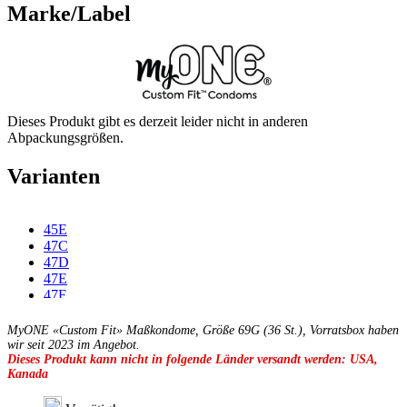
Marke/Label
Dieses Produkt gibt es derzeit leider nicht in anderen
Abpackungsgrößen.
Varianten
45E
47C
47D
47E
47F
49C
49D
MyONE «Custom Fit» Maßkondome, Größe 69G (36 St.), Vorratsbox haben
49E
wir seit 2023 im Angebot.
Dieses Produkt kann nicht in folgende Länder versandt werden: USA,
49F
Kanada
49G
51C