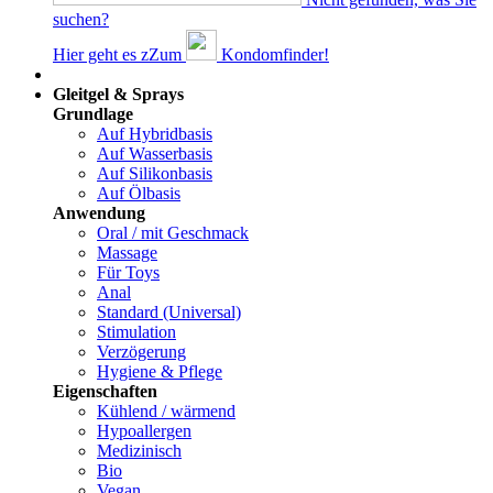
suchen?
Hier geht es z
Z
um
Kondomfinder!
Dams
Gleitgel & Sprays
Grundlage
Auf Hybridbasis
Auf Wasserbasis
Auf Silikonbasis
Auf Ölbasis
Anwendung
Oral / mit Geschmack
Massage
Für Toys
Anal
Standard (Universal)
Stimulation
Verzögerung
Hygiene & Pflege
Eigenschaften
Kühlend / wärmend
Hypoallergen
Medizinisch
Bio
Vegan