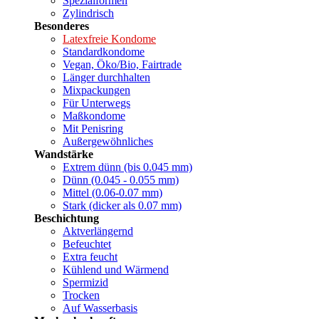
Spezialformen
Zylindrisch
Besonderes
Latexfreie Kondome
Standardkondome
Vegan, Öko/Bio, Fairtrade
Länger durchhalten
Mixpackungen
Für Unterwegs
Maßkondome
Mit Penisring
Außergewöhnliches
Wandstärke
Extrem dünn (bis 0.045 mm)
Dünn (0.045 - 0.055 mm)
Mittel (0.06-0.07 mm)
Stark (dicker als 0.07 mm)
Beschichtung
Aktverlängernd
Befeuchtet
Extra feucht
Kühlend und Wärmend
Spermizid
Trocken
Auf Wasserbasis