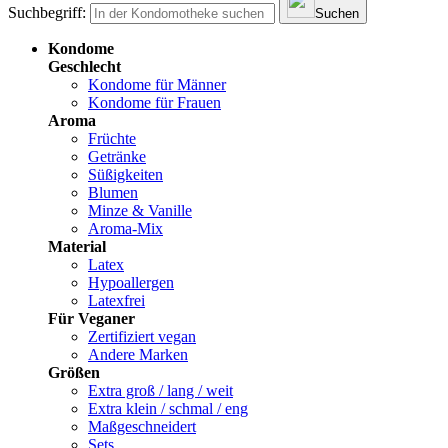
Suchbegriff:
Suchen
Kondome
Geschlecht
Kondome für Männer
Kondome für Frauen
Aroma
Früchte
Getränke
Süßigkeiten
Blumen
Minze & Vanille
Aroma-Mix
Material
Latex
Hypoallergen
Latexfrei
Für Veganer
Zertifiziert vegan
Andere Marken
Größen
Extra groß / lang / weit
Extra klein / schmal / eng
Maßgeschneidert
Sets