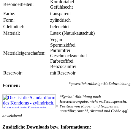
Komfortabel
Besonderheiten:
Gefühlsecht
Farbe:
transparent
Form:
zylindrisch
Gleitmittel:
befeuchtet
Material:
Latex (Naturkautschuk)
Vegan
Spermizidfrei
Parfümfrei
Materialeigenschaften:
Geschmacksneutral
Farbstofffrei
Benzocainfrei
Reservoir:
mit Reservoir
*gesetzlich zulässige Maßabweichung
Formen:
*Symbol-Abbildung nach
Herstellerangabe, nicht maßstabsgerecht.
Position von Rippen und Noppen nur
*
ungefähr; Anzahl, Abstand und Größe ggf.
abweichend.
Zusätzliche Downloads bzw. Informationen: