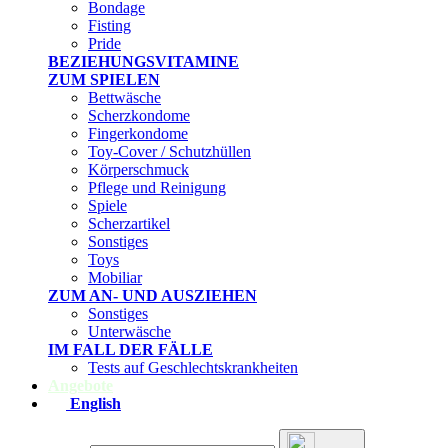
Bondage
Fisting
Pride
BEZIEHUNGSVITAMINE
ZUM SPIELEN
Bettwäsche
Scherzkondome
Fingerkondome
Toy-Cover / Schutzhüllen
Körperschmuck
Pflege und Reinigung
Spiele
Scherzartikel
Sonstiges
Toys
Mobiliar
ZUM AN- UND AUSZIEHEN
Sonstiges
Unterwäsche
IM FALL DER FÄLLE
Tests auf Geschlechtskrankheiten
Angebote
English