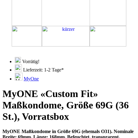
Vorrätig!
Lieferzeit: 1-2 Tage*
MyOne
MyONE «Custom Fit»
Maßkondome, Größe 69G (36
St.), Vorratsbox
MyONE Maßkondome in Größe 69G (ehemals O31). Nominale
Breite: 69mm, Länge: 168mm. Befeuchtet, transprarent,