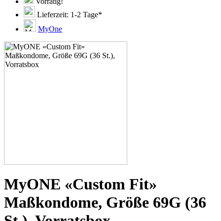
51D
Vorrätig!
51E
Lieferzeit: 1-2 Tage*
51F
51G
MyOne
51H
53C
53D
53E
53F
53G
53H
55D
55E
55F
55G
55H
55J
57D
57E
57F
57G
MyONE «Custom Fit»
57H
57K
Maßkondome, Größe 69G (36
60E
60F
St.), Vorratsbox