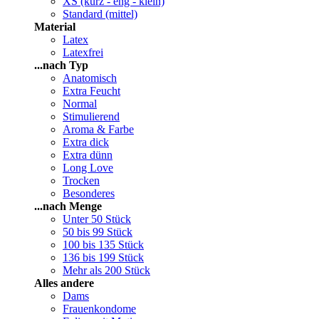
XS (kurz - eng - klein)
Standard (mittel)
Material
Latex
Latexfrei
...nach Typ
Anatomisch
Extra Feucht
Normal
Stimulierend
Aroma & Farbe
Extra dick
Extra dünn
Long Love
Trocken
Besonderes
...nach Menge
Unter 50 Stück
50 bis 99 Stück
100 bis 135 Stück
136 bis 199 Stück
Mehr als 200 Stück
Alles andere
Dams
Frauenkondome