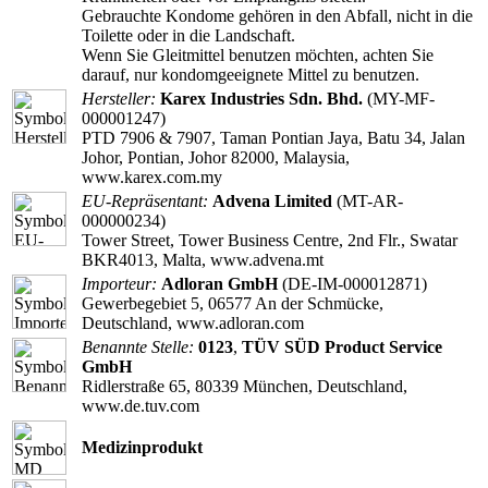
Gebrauchte Kondome gehören in den Abfall, nicht in die
Toilette oder in die Landschaft.
Wenn Sie Gleitmittel benutzen möchten, achten Sie
darauf, nur kondomgeeignete Mittel zu benutzen.
Hersteller:
Karex Industries Sdn. Bhd.
(MY-MF-
000001247)
PTD 7906 & 7907, Taman Pontian Jaya, Batu 34, Jalan
Johor, Pontian, Johor 82000, Malaysia,
www.karex.com.my
EU-Repräsentant:
Advena Limited
(MT-AR-
000000234)
Tower Street, Tower Business Centre, 2nd Flr., Swatar
BKR4013, Malta, www.advena.mt
Importeur:
Adloran GmbH
(DE-IM-000012871)
Gewerbegebiet 5, 06577 An der Schmücke,
Deutschland, www.adloran.com
Benannte Stelle:
0123
,
TÜV SÜD Product Service
GmbH
Ridlerstraße 65, 80339 München, Deutschland,
www.de.tuv.com
Medizinprodukt