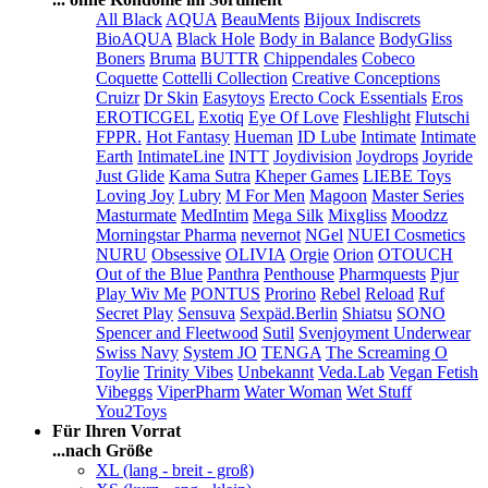
All Black
AQUA
BeauMents
Bijoux Indiscrets
BioAQUA
Black Hole
Body in Balance
BodyGliss
Boners
Bruma
BUTTR
Chippendales
Cobeco
Coquette
Cottelli Collection
Creative Conceptions
Cruizr
Dr Skin
Easytoys
Erecto Cock Essentials
Eros
EROTICGEL
Exotiq
Eye Of Love
Fleshlight
Flutschi
FPPR.
Hot Fantasy
Hueman
ID Lube
Intimate
Intimate
Earth
IntimateLine
INTT
Joydivision
Joydrops
Joyride
Just Glide
Kama Sutra
Kheper Games
LIEBE Toys
Loving Joy
Lubry
M For Men
Magoon
Master Series
Masturmate
MedIntim
Mega Silk
Mixgliss
Moodzz
Morningstar Pharma
nevernot
NGel
NUEI Cosmetics
NURU
Obsessive
OLIVIA
Orgie
Orion
OTOUCH
Out of the Blue
Panthra
Penthouse
Pharmquests
Pjur
Play Wiv Me
PONTUS
Prorino
Rebel
Reload
Ruf
Secret Play
Sensuva
Sexpäd.Berlin
Shiatsu
SONO
Spencer and Fleetwood
Sutil
Svenjoyment Underwear
Swiss Navy
System JO
TENGA
The Screaming O
Toylie
Trinity Vibes
Unbekannt
Veda.Lab
Vegan Fetish
Vibeggs
ViperPharm
Water Woman
Wet Stuff
You2Toys
Für Ihren Vorrat
...nach Größe
XL (lang - breit - groß)