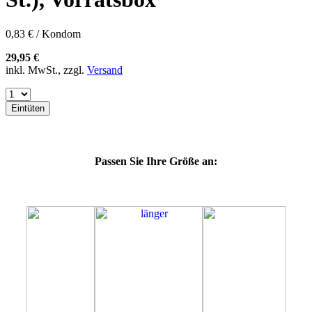
60G
60H
60J
0,83 € / Kondom
60K
60L
29,95 €
64E
inkl. MwSt., zzgl.
Versand
64F
64G
64K
Eintüten
64L
64M
69H
69J
Passen Sie Ihre Größe an:
69K
69L
69M