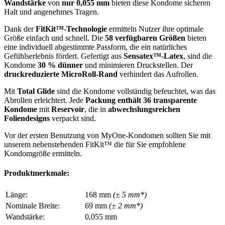
Wandstärke
von
nur 0,055 mm
bieten diese Kondome sicheren
Halt und angenehmes Tragen.
Dank der
FitKit™-Technologie
ermitteln Nutzer ihre optimale
Größe einfach und schnell. Die
58 verfügbaren Größen
bieten
eine individuell abgestimmte Passform, die ein natürliches
Gefühlserlebnis fördert. Gefertigt aus
Sensatex™-Latex
, sind die
Kondome
30 % dünner
und minimieren Druckstellen. Der
druckreduzierte MicroRoll-Rand
verhindert das Aufrollen.
Mit
Total Glide
sind die Kondome vollständig befeuchtet, was das
Abrollen erleichtert. Jede
Packung enthält 36 transparente
Kondome
mit
Reservoir
, die in
abwechslungsreichen
Foliendesigns
verpackt sind.
Vor der ersten Benutzung von MyOne-Kondomen sollten Sie mit
unserem nebenstehenden FitKit™ die für Sie empfohlene
Kondomgröße ermitteln.
Produktmerkmale:
Länge:
168 mm
(± 5 mm*)
Nominale Breite:
69 mm
(± 2 mm*)
Wandstärke:
0,055 mm