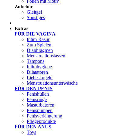
Folien mit Motiv
Zubehör
Gleitgel
Sonstiges
Test Sets
Extras
FÜR DIE VAGINA
Intim-Rasur
Zum Spielen
Diaphragmen
Menstruationstassen
Tampons
Intimhygiene
Dilatatoren
Liebeskugeln
Menstruationsunterwäsche
FÜR DEN PENIS
Penishüllen
Penisringe
Masturbatoren
Penispumpen
Penisverlängerung
Pflegeprodukte
FÜR DEN ANUS
Toys