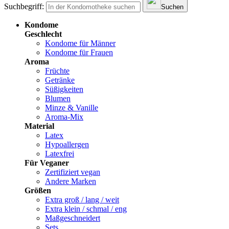
Suchbegriff:
Suchen
Kondome
Geschlecht
Kondome für Männer
Kondome für Frauen
Aroma
Früchte
Getränke
Süßigkeiten
Blumen
Minze & Vanille
Aroma-Mix
Material
Latex
Hypoallergen
Latexfrei
Für Veganer
Zertifiziert vegan
Andere Marken
Größen
Extra groß / lang / weit
Extra klein / schmal / eng
Maßgeschneidert
Sets