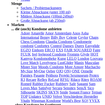
Menge
Sachets / Probierpackungen
Kleine Abpackung (unter 100 ml)
Mittlere Abpackung (100ml-249ml)
Große Abpackung (ab 250ml)
Marken
... die (auch) Kondome anbieten
Adore
Amarelle
Amor
Amsterdam
Anos
Asha
International
Beppy
Billy Boy
Celeste
Ceylor
Chaps
Chess Condoms
Claudia Condoms
Condomerie
condomi
Confortex
Control
Dansex
Durex
Easyglide
EGZO
Einhorn
ERCO
EXS
FAIR SQUARED
Faire
FCUK
feel
feelgood Condoms
Fromms
Glyde
HOT
Kamyra
Kondomotheke
Kung
LELO
London
Loovara
Love Match
Lovelyness
LustGlider
Manix
Masculan
Mister Size
Moods Condoms
More Amore
Muchacho
My.Size
MyOne
Oebre
OJO
ON)
ONE
Ormelle
Pamitex
Pasante
Peithora
Projekt Sexmuseum
Protex
R3
Recare
Reflex
ReLeaf
RFSU
Rilaco
Ritex
ROAM
Romed
Rubber Fucker
Rubbery
Safe
Sagami
Sam
Loves Max
Satisfyer
Secura
Sensitex
SensX
Sico
Silhouette
SKINS
SKYN
Smile
Sugant France
Terpan
TOP
Unilatex
UNIQ
Velvet
Verschiedene Hersteller
Vitalis
Wingman Kondome
World's Best
XO!
YVEX
... ohne Kondome im Sortiment