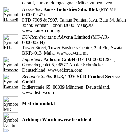
darauf, nur kondomgeeignete Mittel zu benutzen.
Hersteller:
Karex Industries Sdn. Bhd.
(MY-MF-
000001247)
PTD 7906 & 7907, Taman Pontian Jaya, Batu 34, Jalan
Johor, Pontian, Johor 82000, Malaysia,
www.karex.com.my
EU-Repräsentant:
Advena Limited
(MT-AR-
000000234)
Tower Street, Tower Business Centre, 2nd Flr., Swatar
BKR4013, Malta, www.advena.mt
Importeur:
Adloran GmbH
(DE-IM-000012871)
Gewerbegebiet 5, 06577 An der Schmücke,
Deutschland, www.adloran.com
Benannte Stelle:
0123
,
TÜV SÜD Product Service
GmbH
Ridlerstraße 65, 80339 München, Deutschland,
www.de.tuv.com
Medizinprodukt
Achtung: Warnhinweise beachten!