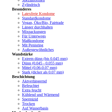
Spezialformen
Zylindrisch
Besonderes
Latexfreie Kondome
Standardkondome
Vegan, Öko/Bio, Fairtrade
Länger durchhalten
Mixpackungen
Für Unterwegs
Maßkondome
Mit Penisring
Außergewöhnliches
Wandstärke
Extrem dünn (bis 0.045 mm)
Dünn (0.045 - 0.055 mm)
Mittel (0.06-0.07 mm)
Stark (dicker als 0.07 mm)
Beschichtung
Aktverlängernd
Befeuchtet
Extra feucht
Kühlend und Wärmend
Spermizid
Trocken
Auf Wasserbasis