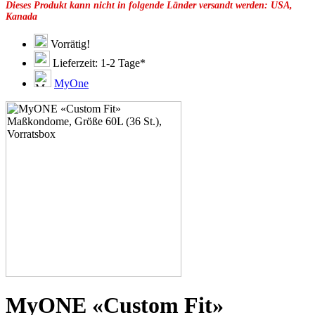
Dieses Produkt kann nicht in folgende Länder versandt werden: USA,
49F
Kanada
49G
51C
51D
Vorrätig!
51E
Lieferzeit: 1-2 Tage*
51F
51G
MyOne
51H
53C
53D
53E
53F
53G
53H
55D
55E
55F
55G
55H
55J
57D
57E
57F
57G
MyONE «Custom Fit»
57H