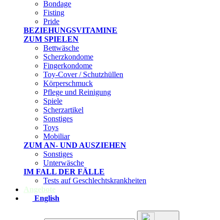
Bondage
Fisting
Pride
BEZIEHUNGSVITAMINE
ZUM SPIELEN
Bettwäsche
Scherzkondome
Fingerkondome
Toy-Cover / Schutzhüllen
Körperschmuck
Pflege und Reinigung
Spiele
Scherzartikel
Sonstiges
Toys
Mobiliar
ZUM AN- UND AUSZIEHEN
Sonstiges
Unterwäsche
IM FALL DER FÄLLE
Tests auf Geschlechtskrankheiten
Angebote
English