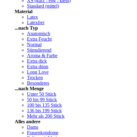
XS (kurz - eng - klein)
Standard (mittel)
Material
Latex
Latexfrei
...nach Typ
Anatomisch
Extra Feucht
Normal
Stimulierend
Aroma & Farbe
Extra dick
Extra dünn
Long Love
Trocken
Besonderes
...nach Menge
Unter 50 Stück
50 bis 99 Stück
100 bis 135 Stück
136 bis 199 Stück
Mehr als 200 Stück
Alles andere
Dams
Frauenkondome