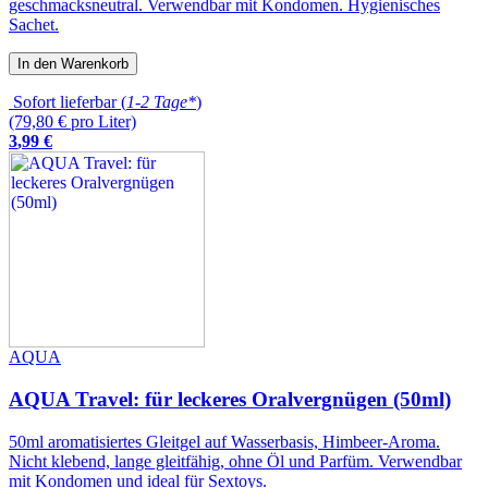
geschmacksneutral. Verwendbar mit Kondomen. Hygienisches
Sachet.
In den Warenkorb
Sofort lieferbar (
1-2 Tage*
)
(79,80 € pro Liter)
3
,
99
€
AQUA
AQUA Travel: für leckeres Oralvergnügen (50ml)
50ml aromatisiertes Gleitgel auf Wasserbasis, Himbeer-Aroma.
Nicht klebend, lange gleitfähig, ohne Öl und Parfüm. Verwendbar
mit Kondomen und ideal für Sextoys.