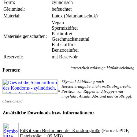
Form:
zylindrisch
Gleitmittel:
befeuchtet
Material:
Latex (Naturkautschuk)
Vegan
Spermizidfrei
Parfümfrei
Materialeigenschaften:
Geschmacksneutral
Farbstofffrei
Benzocainfrei
Reservoir:
mit Reservoir
*gesetzlich zulässige Maßabweichung
Formen:
*Symbol-Abbildung nach
Herstellerangabe, nicht maßstabsgerecht.
Position von Rippen und Noppen nur
*
ungefähr; Anzahl, Abstand und Größe ggf.
abweichend.
Zusätzliche Downloads bzw. Informationen:
FitKit zum Bestimmen der Kondomgröße
(Format: PDF,
Dateigröße: 1.09 MB)