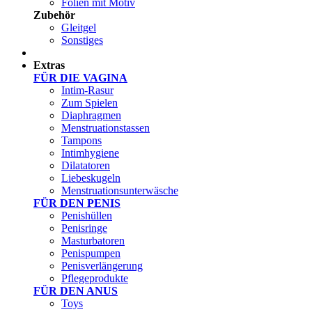
Folien mit Motiv
Zubehör
Gleitgel
Sonstiges
Test Sets
Extras
FÜR DIE VAGINA
Intim-Rasur
Zum Spielen
Diaphragmen
Menstruationstassen
Tampons
Intimhygiene
Dilatatoren
Liebeskugeln
Menstruationsunterwäsche
FÜR DEN PENIS
Penishüllen
Penisringe
Masturbatoren
Penispumpen
Penisverlängerung
Pflegeprodukte
FÜR DEN ANUS
Toys