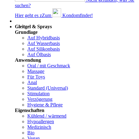
suchen?
Hier geht es z
Z
um
Kondomfinder!
Dams
Gleitgel & Sprays
Grundlage
Auf Hybridbasis
Auf Wasserbasis
Auf Silikonbasis
Auf Ölbasis
Anwendung
Oral / mit Geschmack
Massage
Für Toys
Anal
Standard (Universal)
Stimulation
Verzögerung
Hygiene & Pflege
Eigenschaften
Kühlend / wärmend
Hypoallergen
Medizinisch
Bio
Vegan