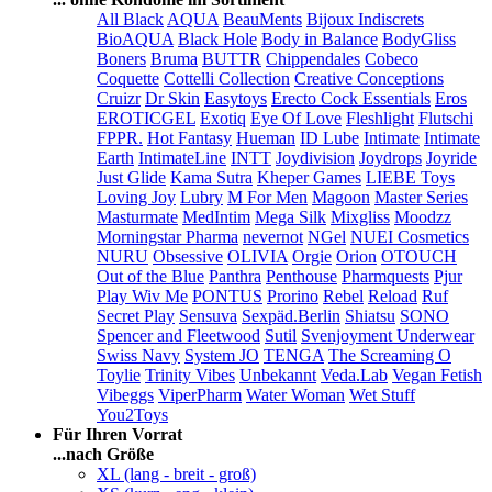
All Black
AQUA
BeauMents
Bijoux Indiscrets
BioAQUA
Black Hole
Body in Balance
BodyGliss
Boners
Bruma
BUTTR
Chippendales
Cobeco
Coquette
Cottelli Collection
Creative Conceptions
Cruizr
Dr Skin
Easytoys
Erecto Cock Essentials
Eros
EROTICGEL
Exotiq
Eye Of Love
Fleshlight
Flutschi
FPPR.
Hot Fantasy
Hueman
ID Lube
Intimate
Intimate
Earth
IntimateLine
INTT
Joydivision
Joydrops
Joyride
Just Glide
Kama Sutra
Kheper Games
LIEBE Toys
Loving Joy
Lubry
M For Men
Magoon
Master Series
Masturmate
MedIntim
Mega Silk
Mixgliss
Moodzz
Morningstar Pharma
nevernot
NGel
NUEI Cosmetics
NURU
Obsessive
OLIVIA
Orgie
Orion
OTOUCH
Out of the Blue
Panthra
Penthouse
Pharmquests
Pjur
Play Wiv Me
PONTUS
Prorino
Rebel
Reload
Ruf
Secret Play
Sensuva
Sexpäd.Berlin
Shiatsu
SONO
Spencer and Fleetwood
Sutil
Svenjoyment Underwear
Swiss Navy
System JO
TENGA
The Screaming O
Toylie
Trinity Vibes
Unbekannt
Veda.Lab
Vegan Fetish
Vibeggs
ViperPharm
Water Woman
Wet Stuff
You2Toys
Für Ihren Vorrat
...nach Größe
XL (lang - breit - groß)