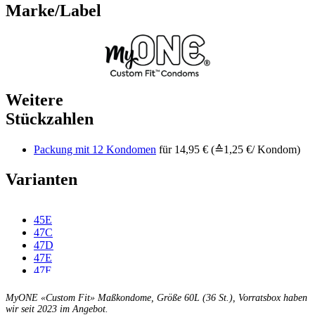
Marke/Label
Weitere
Stückzahlen
Packung mit 12 Kondomen
für 14,95 € (≙1,25 €/ Kondom)
Varianten
45E
47C
47D
47E
47F
49C
49D
MyONE «Custom Fit» Maßkondome, Größe 60L (36 St.), Vorratsbox haben
49E
wir seit 2023 im Angebot.