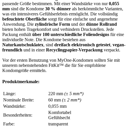
passende Größe bestimmen. Mit einer Wandstärke von nur
0,055
mm
sind die Kondome
30 % dünner
als herkömmliche Varianten,
was ein intensiveres Gefühlserlebnis ermöglicht. Die vollständig
befeuchtete Oberfläche
sorgt für eine einfache und angenehme
Anwendung. Die
zylindrische Form
und der
dünne Rollrand
bieten hohen Tragekomfort und verhindern Druckstellen. Jede
Packung enthält
über 100 unterschiedliche Foliendesigns
für eine
individuelle Note. Die Kondome bestehen aus
Naturkautschuklatex
, sind
dreifach elektronisch getestet
,
vegan-
freundlich
und in einer
Recyclingpapier-Verpackung
verpackt.
Vor der ersten Benutzung von MyOne-Kondomen sollten Sie mit
unserem nebenstehenden FitKit™ die für Sie empfohlene
Kondomgröße ermitteln.
Produktmerkmale:
Länge:
220 mm
(± 5 mm*)
Nominale Breite:
60 mm
(± 2 mm*)
Wandstärke:
0,055 mm
Komfortabel
Besonderheiten:
Gefühlsecht
Farbe:
transparent