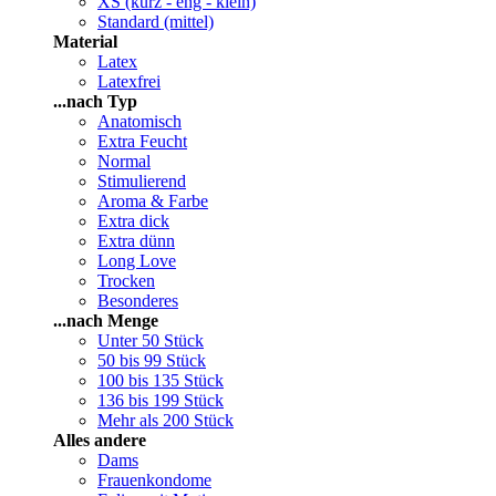
XS (kurz - eng - klein)
Standard (mittel)
Material
Latex
Latexfrei
...nach Typ
Anatomisch
Extra Feucht
Normal
Stimulierend
Aroma & Farbe
Extra dick
Extra dünn
Long Love
Trocken
Besonderes
...nach Menge
Unter 50 Stück
50 bis 99 Stück
100 bis 135 Stück
136 bis 199 Stück
Mehr als 200 Stück
Alles andere
Dams
Frauenkondome