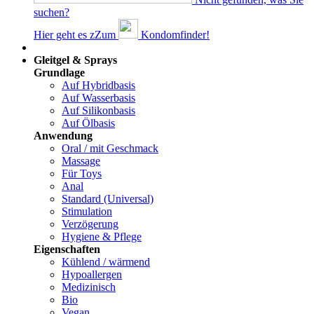
suchen?
Hier geht es z
Z
um
Kondomfinder!
Dams
Gleitgel & Sprays
Grundlage
Auf Hybridbasis
Auf Wasserbasis
Auf Silikonbasis
Auf Ölbasis
Anwendung
Oral / mit Geschmack
Massage
Für Toys
Anal
Standard (Universal)
Stimulation
Verzögerung
Hygiene & Pflege
Eigenschaften
Kühlend / wärmend
Hypoallergen
Medizinisch
Bio
Vegan