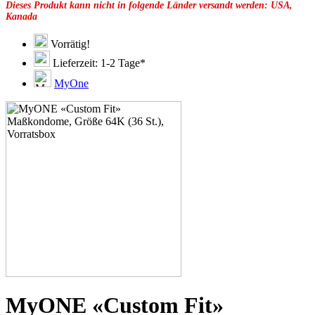
Dieses Produkt kann nicht in folgende Länder versandt werden: USA,
49F
Kanada
49G
51C
51D
Vorrätig!
51E
Lieferzeit: 1-2 Tage*
51F
51G
MyOne
51H
53C
53D
53E
53F
53G
53H
55D
55E
55F
55G
55H
55J
57D
57E
57F
57G
MyONE «Custom Fit»
57H