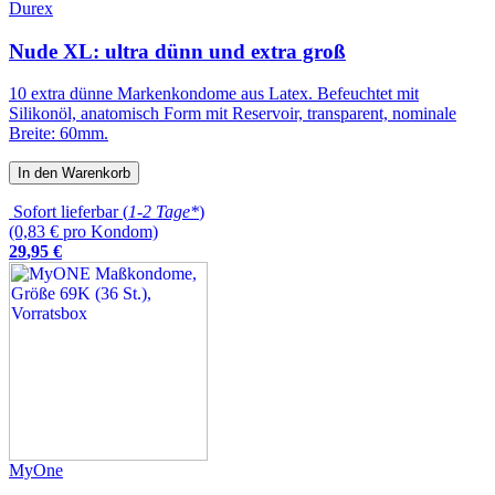
Durex
Nude XL: ultra dünn und extra groß
10 extra dünne Markenkondome aus Latex. Befeuchtet mit
Silikonöl, anatomisch Form mit Reservoir, transparent, nominale
Breite: 60mm.
In den Warenkorb
Sofort lieferbar (
1-2 Tage*
)
(0,83 € pro Kondom)
29
,
95
€
MyOne