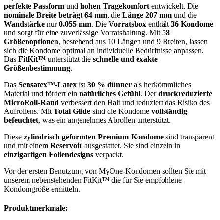
perfekte Passform
und
hohen Tragekomfort
entwickelt. Die
nominale Breite beträgt 64 mm
, die
Länge 207 mm
und die
Wandstärke
nur
0,055 mm
. Die
Vorratsbox
enthält
36 Kondome
und sorgt für eine zuverlässige Vorratshaltung. Mit
58
Größenoptionen
, bestehend aus 10 Längen und 9 Breiten, lassen
sich die Kondome optimal an individuelle Bedürfnisse anpassen.
Das
FitKit™
unterstützt die
schnelle und exakte
Größenbestimmung
.
Das
Sensatex™-Latex
ist
30 % dünner
als herkömmliches
Material und fördert ein
natürliches Gefühl
. Der
druckreduzierte
MicroRoll-Rand
verbessert den Halt und reduziert das Risiko des
Aufrollens. Mit
Total Glide
sind die Kondome
vollständig
befeuchtet
, was ein angenehmes Abrollen unterstützt.
Diese
zylindrisch geformten Premium-Kondome
sind transparent
und mit einem
Reservoir
ausgestattet. Sie sind einzeln in
einzigartigen Foliendesigns
verpackt.
Vor der ersten Benutzung von MyOne-Kondomen sollten Sie mit
unserem nebenstehenden FitKit™ die für Sie empfohlene
Kondomgröße ermitteln.
Produktmerkmale: