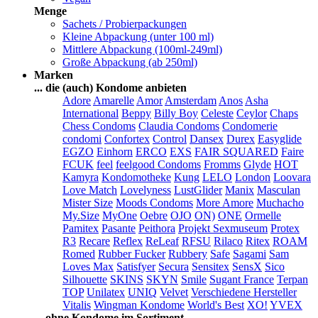
Menge
Sachets / Probierpackungen
Kleine Abpackung (unter 100 ml)
Mittlere Abpackung (100ml-249ml)
Große Abpackung (ab 250ml)
Marken
... die (auch) Kondome anbieten
Adore
Amarelle
Amor
Amsterdam
Anos
Asha
International
Beppy
Billy Boy
Celeste
Ceylor
Chaps
Chess Condoms
Claudia Condoms
Condomerie
condomi
Confortex
Control
Dansex
Durex
Easyglide
EGZO
Einhorn
ERCO
EXS
FAIR SQUARED
Faire
FCUK
feel
feelgood Condoms
Fromms
Glyde
HOT
Kamyra
Kondomotheke
Kung
LELO
London
Loovara
Love Match
Lovelyness
LustGlider
Manix
Masculan
Mister Size
Moods Condoms
More Amore
Muchacho
My.Size
MyOne
Oebre
OJO
ON)
ONE
Ormelle
Pamitex
Pasante
Peithora
Projekt Sexmuseum
Protex
R3
Recare
Reflex
ReLeaf
RFSU
Rilaco
Ritex
ROAM
Romed
Rubber Fucker
Rubbery
Safe
Sagami
Sam
Loves Max
Satisfyer
Secura
Sensitex
SensX
Sico
Silhouette
SKINS
SKYN
Smile
Sugant France
Terpan
TOP
Unilatex
UNIQ
Velvet
Verschiedene Hersteller
Vitalis
Wingman Kondome
World's Best
XO!
YVEX
... ohne Kondome im Sortiment