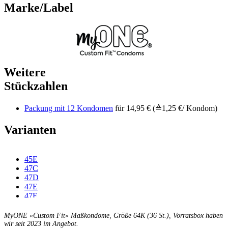
Marke/Label
Weitere
Stückzahlen
Packung mit 12 Kondomen
für 14,95 € (≙1,25 €/ Kondom)
Varianten
45E
47C
47D
47E
47F
49C
49D
MyONE «Custom Fit» Maßkondome, Größe 64K (36 St.), Vorratsbox haben
49E
wir seit 2023 im Angebot.