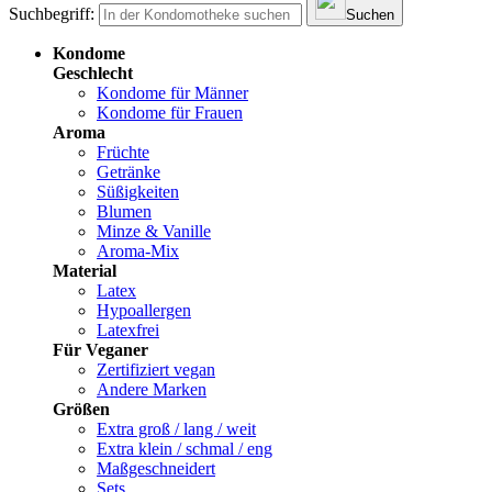
Suchbegriff:
Suchen
Kondome
Geschlecht
Kondome für Männer
Kondome für Frauen
Aroma
Früchte
Getränke
Süßigkeiten
Blumen
Minze & Vanille
Aroma-Mix
Material
Latex
Hypoallergen
Latexfrei
Für Veganer
Zertifiziert vegan
Andere Marken
Größen
Extra groß / lang / weit
Extra klein / schmal / eng
Maßgeschneidert
Sets