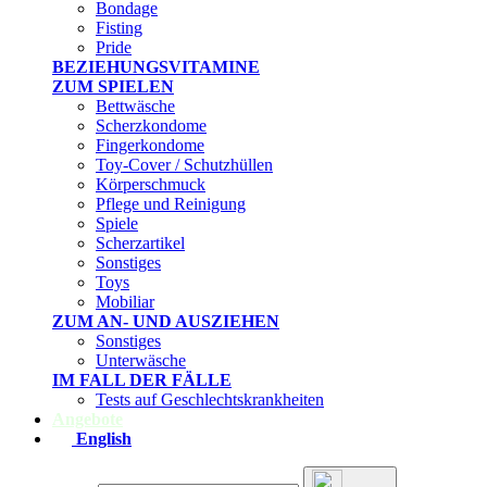
Bondage
Fisting
Pride
BEZIEHUNGSVITAMINE
ZUM SPIELEN
Bettwäsche
Scherzkondome
Fingerkondome
Toy-Cover / Schutzhüllen
Körperschmuck
Pflege und Reinigung
Spiele
Scherzartikel
Sonstiges
Toys
Mobiliar
ZUM AN- UND AUSZIEHEN
Sonstiges
Unterwäsche
IM FALL DER FÄLLE
Tests auf Geschlechtskrankheiten
Angebote
English