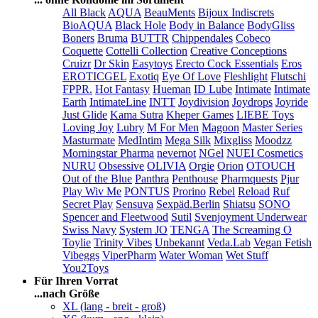
All Black
AQUA
BeauMents
Bijoux Indiscrets
BioAQUA
Black Hole
Body in Balance
BodyGliss
Boners
Bruma
BUTTR
Chippendales
Cobeco
Coquette
Cottelli Collection
Creative Conceptions
Cruizr
Dr Skin
Easytoys
Erecto Cock Essentials
Eros
EROTICGEL
Exotiq
Eye Of Love
Fleshlight
Flutschi
FPPR.
Hot Fantasy
Hueman
ID Lube
Intimate
Intimate
Earth
IntimateLine
INTT
Joydivision
Joydrops
Joyride
Just Glide
Kama Sutra
Kheper Games
LIEBE Toys
Loving Joy
Lubry
M For Men
Magoon
Master Series
Masturmate
MedIntim
Mega Silk
Mixgliss
Moodzz
Morningstar Pharma
nevernot
NGel
NUEI Cosmetics
NURU
Obsessive
OLIVIA
Orgie
Orion
OTOUCH
Out of the Blue
Panthra
Penthouse
Pharmquests
Pjur
Play Wiv Me
PONTUS
Prorino
Rebel
Reload
Ruf
Secret Play
Sensuva
Sexpäd.Berlin
Shiatsu
SONO
Spencer and Fleetwood
Sutil
Svenjoyment Underwear
Swiss Navy
System JO
TENGA
The Screaming O
Toylie
Trinity Vibes
Unbekannt
Veda.Lab
Vegan Fetish
Vibeggs
ViperPharm
Water Woman
Wet Stuff
You2Toys
Für Ihren Vorrat
...nach Größe
XL (lang - breit - groß)