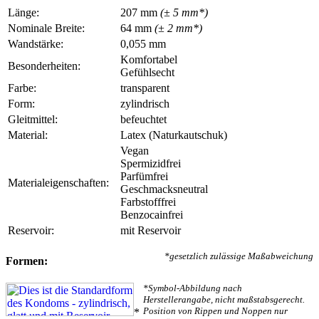
Länge:
207 mm
(± 5 mm*)
Nominale Breite:
64 mm
(± 2 mm*)
Wandstärke:
0,055 mm
Komfortabel
Besonderheiten:
Gefühlsecht
Farbe:
transparent
Form:
zylindrisch
Gleitmittel:
befeuchtet
Material:
Latex (Naturkautschuk)
Vegan
Spermizidfrei
Parfümfrei
Materialeigenschaften:
Geschmacksneutral
Farbstofffrei
Benzocainfrei
Reservoir:
mit Reservoir
*gesetzlich zulässige Maßabweichung
Formen:
*Symbol-Abbildung nach
Herstellerangabe, nicht maßstabsgerecht.
Position von Rippen und Noppen nur
*