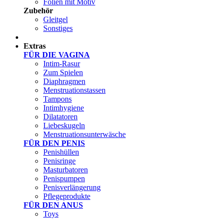
Folien mit Motiv
Zubehör
Gleitgel
Sonstiges
Test Sets
Extras
FÜR DIE VAGINA
Intim-Rasur
Zum Spielen
Diaphragmen
Menstruationstassen
Tampons
Intimhygiene
Dilatatoren
Liebeskugeln
Menstruationsunterwäsche
FÜR DEN PENIS
Penishüllen
Penisringe
Masturbatoren
Penispumpen
Penisverlängerung
Pflegeprodukte
FÜR DEN ANUS
Toys