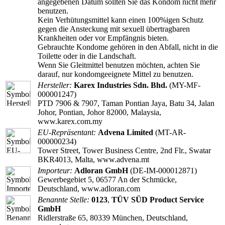
angegebenen Datum sollten Sie das Kondom nicht mehr
benutzen.
Kein Verhütungsmittel kann einen 100%igen Schutz
gegen die Ansteckung mit sexuell übertragbaren
Krankheiten oder vor Empfängnis bieten.
Gebrauchte Kondome gehören in den Abfall, nicht in die
Toilette oder in die Landschaft.
Wenn Sie Gleitmittel benutzen möchten, achten Sie
darauf, nur kondomgeeignete Mittel zu benutzen.
Hersteller:
Karex Industries Sdn. Bhd.
(MY-MF-
000001247)
PTD 7906 & 7907, Taman Pontian Jaya, Batu 34, Jalan
Johor, Pontian, Johor 82000, Malaysia,
www.karex.com.my
EU-Repräsentant:
Advena Limited
(MT-AR-
000000234)
Tower Street, Tower Business Centre, 2nd Flr., Swatar
BKR4013, Malta, www.advena.mt
Importeur:
Adloran GmbH
(DE-IM-000012871)
Gewerbegebiet 5, 06577 An der Schmücke,
Deutschland, www.adloran.com
Benannte Stelle:
0123
,
TÜV SÜD Product Service
GmbH
Ridlerstraße 65, 80339 München, Deutschland,