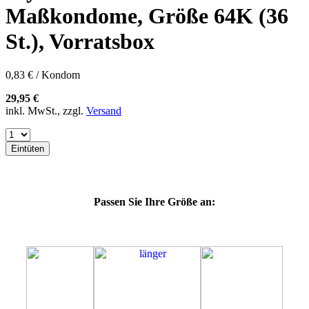
57K
Maßkondome, Größe 64K (36
60E
60F
St.), Vorratsbox
60G
60H
60J
0,83 € / Kondom
60K
60L
29,95 €
64E
inkl. MwSt., zzgl.
Versand
64F
64G
64L
Eintüten
64M
69G
69H
69J
Passen Sie Ihre Größe an:
69K
69L
69M