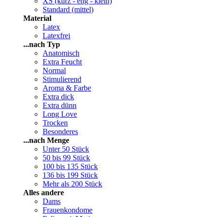
XS (kurz - eng - klein)
Standard (mittel)
Material
Latex
Latexfrei
...nach Typ
Anatomisch
Extra Feucht
Normal
Stimulierend
Aroma & Farbe
Extra dick
Extra dünn
Long Love
Trocken
Besonderes
...nach Menge
Unter 50 Stück
50 bis 99 Stück
100 bis 135 Stück
136 bis 199 Stück
Mehr als 200 Stück
Alles andere
Dams
Frauenkondome