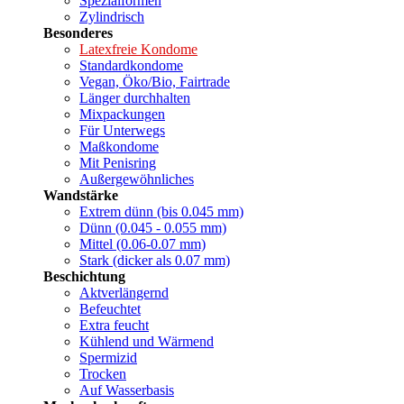
Spezialformen
Zylindrisch
Besonderes
Latexfreie Kondome
Standardkondome
Vegan, Öko/Bio, Fairtrade
Länger durchhalten
Mixpackungen
Für Unterwegs
Maßkondome
Mit Penisring
Außergewöhnliches
Wandstärke
Extrem dünn (bis 0.045 mm)
Dünn (0.045 - 0.055 mm)
Mittel (0.06-0.07 mm)
Stark (dicker als 0.07 mm)
Beschichtung
Aktverlängernd
Befeuchtet
Extra feucht
Kühlend und Wärmend
Spermizid
Trocken
Auf Wasserbasis