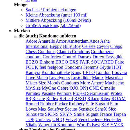
Menge
Sachets / Probierpackungen
Kleine Abpackung (unter 100 ml)
Mittlere Abpackung (100ml-249ml)
Große Abpackung (ab 250ml)
Marken
... die (auch) Kondome anbieten
Adore
Amarelle
Amor
Amsterdam
Anos
Asha
International
Beppy
Billy Boy
Celeste
Ceylor
Chaps
Chess Condoms
Claudia Condoms
Condomerie
condomi
Confortex
Control
Dansex
Durex
Easyglide
EGZO
Einhorn
ERCO
EXS
FAIR SQUARED
Faire
FCUK
feel
feelgood Condoms
Fromms
Glyde
HOT
Kamyra
Kondomotheke
Kung
LELO
London
Loovara
Love Match
Lovelyness
LustGlider
Manix
Masculan
Mister Size
Moods Condoms
More Amore
Muchacho
My.Size
MyOne
Oebre
OJO
ON)
ONE
Ormelle
Pamitex
Pasante
Peithora
Projekt Sexmuseum
Protex
R3
Recare
Reflex
ReLeaf
RFSU
Rilaco
Ritex
ROAM
Romed
Rubber Fucker
Rubbery
Safe
Sagami
Sam
Loves Max
Satisfyer
Secura
Sensitex
SensX
Sico
Silhouette
SKINS
SKYN
Smile
Sugant France
Terpan
TOP
Unilatex
UNIQ
Velvet
Verschiedene Hersteller
Vitalis
Wingman Kondome
World's Best
XO!
YVEX
... ohne Kondome im Sortiment