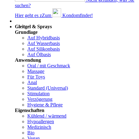
suchen?
Hier geht es z
Z
um
Kondomfinder!
Dams
Gleitgel & Sprays
Grundlage
Auf Hybridbasis
Auf Wasserbasis
Auf Silikonbasis
Auf Ölbasis
Anwendung
Oral / mit Geschmack
Massage
Für Toys
Anal
Standard (Universal)
Stimulation
Verzögerung
Hygiene & Pflege
Eigenschaften
Kühlend / wärmend
Hypoallergen
Medizinisch
Bio
Vegan