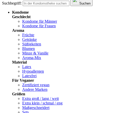
Suchbegriff:
Suchen
Kondome
Geschlecht
Kondome für Männer
Kondome für Frauen
Aroma
Früchte
Getränke
Süßigkeiten
Blumen
Minze & Vanille
Aroma-Mix
Material
Latex
Hypoallergen
Latexfrei
Für Veganer
Zertifiziert vegan
Andere Marken
Größen
Extra groß / lang / weit
Extra klein / schmal / eng
Maßgeschneidert
Sets