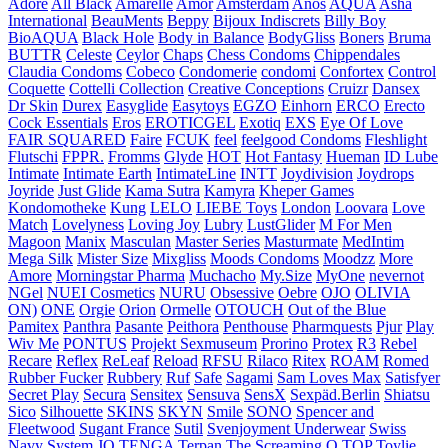
Adore
All Black
Amarelle
Amor
Amsterdam
Anos
AQUA
Asha
International
BeauMents
Beppy
Bijoux Indiscrets
Billy Boy
BioAQUA
Black Hole
Body in Balance
BodyGliss
Boners
Bruma
BUTTR
Celeste
Ceylor
Chaps
Chess Condoms
Chippendales
Claudia Condoms
Cobeco
Condomerie
condomi
Confortex
Control
Coquette
Cottelli Collection
Creative Conceptions
Cruizr
Dansex
Dr Skin
Durex
Easyglide
Easytoys
EGZO
Einhorn
ERCO
Erecto
Cock Essentials
Eros
EROTICGEL
Exotiq
EXS
Eye Of Love
FAIR SQUARED
Faire
FCUK
feel
feelgood Condoms
Fleshlight
Flutschi
FPPR.
Fromms
Glyde
HOT
Hot Fantasy
Hueman
ID Lube
Intimate
Intimate Earth
IntimateLine
INTT
Joydivision
Joydrops
Joyride
Just Glide
Kama Sutra
Kamyra
Kheper Games
Kondomotheke
Kung
LELO
LIEBE Toys
London
Loovara
Love
Match
Lovelyness
Loving Joy
Lubry
LustGlider
M For Men
Magoon
Manix
Masculan
Master Series
Masturmate
MedIntim
Mega Silk
Mister Size
Mixgliss
Moods Condoms
Moodzz
More
Amore
Morningstar Pharma
Muchacho
My.Size
MyOne
nevernot
NGel
NUEI Cosmetics
NURU
Obsessive
Oebre
OJO
OLIVIA
ON)
ONE
Orgie
Orion
Ormelle
OTOUCH
Out of the Blue
Pamitex
Panthra
Pasante
Peithora
Penthouse
Pharmquests
Pjur
Play
Wiv Me
PONTUS
Projekt Sexmuseum
Prorino
Protex
R3
Rebel
Recare
Reflex
ReLeaf
Reload
RFSU
Rilaco
Ritex
ROAM
Romed
Rubber Fucker
Rubbery
Ruf
Safe
Sagami
Sam Loves Max
Satisfyer
Secret Play
Secura
Sensitex
Sensuva
SensX
Sexpäd.Berlin
Shiatsu
Sico
Silhouette
SKINS
SKYN
Smile
SONO
Spencer and
Fleetwood
Sugant France
Sutil
Svenjoyment Underwear
Swiss
Navy
System JO
TENGA
Terpan
The Screaming O
TOP
Toylie