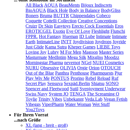
All Black
AQUA
BeauMents
Bijoux Indiscrets
BioAQUA
Black Hole
Body in Balance
BodyGliss
Boners
Bruma
BUTTR
Chippendales
Cobeco
Coquette
Cottelli Collection
Creative Conceptions
Cruizr
Dr Skin
Easytoys
Erecto Cock Essentials
Eros
EROTICGEL
Exotiq
Eye Of Love
Fleshlight
Flutschi
FPPR.
Hot Fantasy
Hueman
ID Lube
Intimate
Intimate
Earth
IntimateLine
INTT
Joydivision
Joydrops
Joyride
Just Glide
Kama Sutra
Kheper Games
LIEBE Toys
Loving Joy
Lubry
M For Men
Magoon
Master Series
Masturmate
MedIntim
Mega Silk
Mixgliss
Moodzz
Morningstar Pharma
nevernot
NGel
NUEI Cosmetics
NURU
Obsessive
OLIVIA
Orgie
Orion
OTOUCH
Out of the Blue
Panthra
Penthouse
Pharmquests
Pjur
Play Wiv Me
PONTUS
Prorino
Rebel
Reload
Ruf
Secret Play
Sensuva
Sexpäd.Berlin
Shiatsu
SONO
Spencer and Fleetwood
Sutil
Svenjoyment Underwear
Swiss Navy
System JO
TENGA
The Screaming O
Toylie
Trinity Vibes
Unbekannt
Veda.Lab
Vegan Fetish
Vibeggs
ViperPharm
Water Woman
Wet Stuff
You2Toys
Für Ihren Vorrat
...nach Größe
XL (lang - breit - groß)