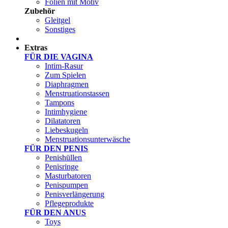
Folien mit Motiv
Zubehör
Gleitgel
Sonstiges
Test Sets
Extras
FÜR DIE VAGINA
Intim-Rasur
Zum Spielen
Diaphragmen
Menstruationstassen
Tampons
Intimhygiene
Dilatatoren
Liebeskugeln
Menstruationsunterwäsche
FÜR DEN PENIS
Penishüllen
Penisringe
Masturbatoren
Penispumpen
Penisverlängerung
Pflegeprodukte
FÜR DEN ANUS
Toys