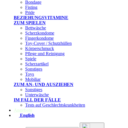
Bondage
Fisting
Pride
BEZIEHUNGSVITAMINE
ZUM SPIELEN
Bettwäsche
Scherzkondome
Fingerkondome
Toy-Cover / Schutzhüllen
Körperschmuck
Pflege und Reinigung
Spiele
Scherzartikel
Sonstiges
Toys
Mobiliar
ZUM AN- UND AUSZIEHEN
Sonstiges
Unterwäsche
IM FALL DER FÄLLE
Tests auf Geschlechtskrankheiten
Angebote
English