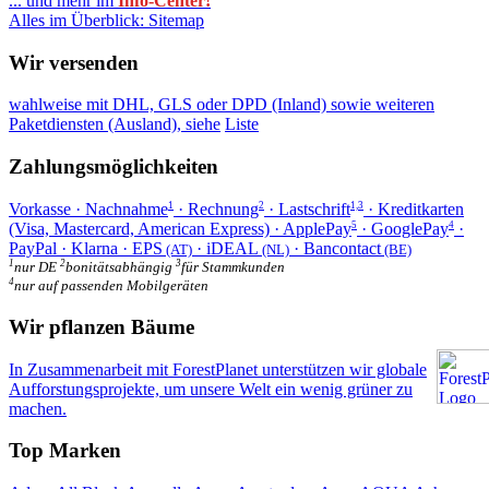
... und mehr im
Info-Center!
Alles im Überblick: Sitemap
Wir versenden
wahlweise mit DHL, GLS oder DPD (Inland) sowie weiteren
Paketdiensten (Ausland), siehe
Liste
Zahlungsmöglichkeiten
Vorkasse · Nachnahme
· Rechnung
· Lastschrift
· Kreditkarten
1
2
1,3
(Visa, Mastercard, American Express) · ApplePay
· GooglePay
·
5
4
PayPal · Klarna · EPS
· iDEAL
· Bancontact
(AT)
(NL)
(BE)
1
2
3
nur DE
bonitätsabhängig
für Stammkunden
4
nur auf passenden Mobilgeräten
Wir pflanzen Bäume
In Zusammenarbeit mit ForestPlanet unterstützen wir globale
Aufforstungsprojekte, um unsere Welt ein wenig grüner zu
machen.
Top Marken