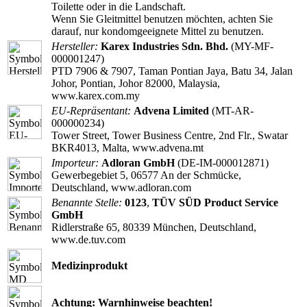
Toilette oder in die Landschaft.
Wenn Sie Gleitmittel benutzen möchten, achten Sie
darauf, nur kondomgeeignete Mittel zu benutzen.
Hersteller:
Karex Industries Sdn. Bhd.
(MY-MF-
000001247)
PTD 7906 & 7907, Taman Pontian Jaya, Batu 34, Jalan
Johor, Pontian, Johor 82000, Malaysia,
www.karex.com.my
EU-Repräsentant:
Advena Limited
(MT-AR-
000000234)
Tower Street, Tower Business Centre, 2nd Flr., Swatar
BKR4013, Malta, www.advena.mt
Importeur:
Adloran GmbH
(DE-IM-000012871)
Gewerbegebiet 5, 06577 An der Schmücke,
Deutschland, www.adloran.com
Benannte Stelle:
0123
,
TÜV SÜD Product Service
GmbH
Ridlerstraße 65, 80339 München, Deutschland,
www.de.tuv.com
Medizinprodukt
Achtung: Warnhinweise beachten!