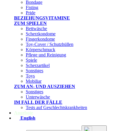
Bondage
Fisting
Pride
BEZIEHUNGSVITAMINE
ZUM SPIELEN
Bettwäsche
Scherzkondome
Fingerkondome
Toy-Cover / Schutzhüllen
Körperschmuck
Pflege und Reinigung
Spiele
Scherzartikel
Sonstiges
Toys
Mobiliar
ZUM AN- UND AUSZIEHEN
Sonstiges
Unterwäsche
IM FALL DER FÄLLE
Tests auf Geschlechtskrankheiten
Angebote
English