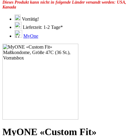
Dieses Produkt kann nicht in folgende Länder versandt werden: USA,
49G
Kanada
51C
51D
51E
Vorrätig!
51F
Lieferzeit: 1-2 Tage*
51G
51H
MyOne
53C
53D
53E
53F
53G
53H
55D
55E
55F
55G
55H
55J
57D
57E
57F
57G
57H
MyONE «Custom Fit»
57K