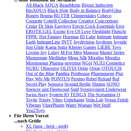
All Black
AQUA
BeauMents
Bijoux Indiscrets
BioAQUA
Black Hole
Body in Balance
BodyGliss
Boners
Bruma
BUTTR
Chippendales
Cobeco
Coquette
Cottelli Collection
Creative Conceptions
Cruizr
Dr Skin
Easytoys
Erecto Cock Essentials
Eros
EROTICGEL
Exotiq
Eye Of Love
Fleshlight
Flutschi
FPPR.
Hot Fantasy
Hueman
ID Lube
Intimate
Intimate
Earth
IntimateLine
INTT
Joydivision
Joydrops
Joyride
Just Glide
Kama Sutra
Kheper Games
LIEBE Toys
Loving Joy
Lubry
M For Men
Magoon
Master Series
Masturmate
MedIntim
Mega Silk
Mixgliss
Moodzz
Morningstar Pharma
nevernot
NGel
NUEI Cosmetics
NURU
Obsessive
OLIVIA
Orgie
Orion
OTOUCH
Out of the Blue
Panthra
Penthouse
Pharmquests
Pjur
Play Wiv Me
PONTUS
Prorino
Rebel
Reload
Ruf
Secret Play
Sensuva
Sexpäd.Berlin
Shiatsu
SONO
Spencer and Fleetwood
Sutil
Svenjoyment Underwear
Swiss Navy
System JO
TENGA
The Screaming O
Toylie
Trinity Vibes
Unbekannt
Veda.Lab
Vegan Fetish
Vibeggs
ViperPharm
Water Woman
Wet Stuff
You2Toys
Für Ihren Vorrat
...nach Größe
XL (lang - breit - groß)