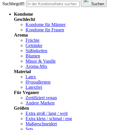
Suchbegriff:
Suchen
Kondome
Geschlecht
Kondome für Männer
Kondome für Frauen
Aroma
Früchte
Getränke
Süßigkeiten
Blumen
Minze & Vanille
Aroma-Mix
Material
Latex
Hypoallergen
Latexfrei
Für Veganer
Zertifiziert vegan
Andere Marken
Größen
Extra groß / lang / weit
Extra klein / schmal / eng
Maßgeschneidert
Sets