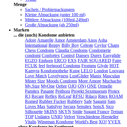
Menge
Sachets / Probierpackungen
Kleine Abpackung (unter 100 ml)
Mittlere Abpackung (100ml-249ml)
Große Abpackung (ab 250ml)
Marken
... die (auch) Kondome anbieten
Adore
Amarelle
Amor
Amsterdam
Anos
Asha
International
Beppy
Billy Boy
Celeste
Ceylor
Chaps
Chess Condoms
Claudia Condoms
Condomerie
condomi
Confortex
Control
Dansex
Durex
Easyglide
EGZO
Einhorn
ERCO
EXS
FAIR SQUARED
Faire
FCUK
feel
feelgood Condoms
Fromms
Glyde
HOT
Kamyra
Kondomotheke
Kung
LELO
London
Loovara
Love Match
Lovelyness
LustGlider
Manix
Masculan
Mister Size
Moods Condoms
More Amore
Muchacho
My.Size
MyOne
Oebre
OJO
ON)
ONE
Ormelle
Pamitex
Pasante
Peithora
Projekt Sexmuseum
Protex
R3
Recare
Reflex
ReLeaf
RFSU
Rilaco
Ritex
ROAM
Romed
Rubber Fucker
Rubbery
Safe
Sagami
Sam
Loves Max
Satisfyer
Secura
Sensitex
SensX
Sico
Silhouette
SKINS
SKYN
Smile
Sugant France
Terpan
TOP
Unilatex
UNIQ
Velvet
Verschiedene Hersteller
Vitalis
Wingman Kondome
World's Best
XO!
YVEX
... ohne Kondome im Sortiment