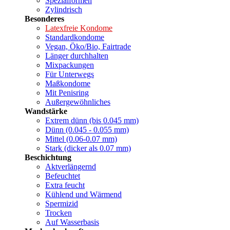
Spezialformen
Zylindrisch
Besonderes
Latexfreie Kondome
Standardkondome
Vegan, Öko/Bio, Fairtrade
Länger durchhalten
Mixpackungen
Für Unterwegs
Maßkondome
Mit Penisring
Außergewöhnliches
Wandstärke
Extrem dünn (bis 0.045 mm)
Dünn (0.045 - 0.055 mm)
Mittel (0.06-0.07 mm)
Stark (dicker als 0.07 mm)
Beschichtung
Aktverlängernd
Befeuchtet
Extra feucht
Kühlend und Wärmend
Spermizid
Trocken
Auf Wasserbasis