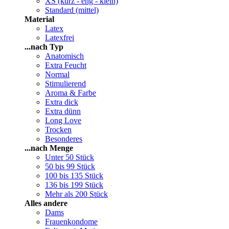
XS (kurz - eng - klein)
Standard (mittel)
Material
Latex
Latexfrei
...nach Typ
Anatomisch
Extra Feucht
Normal
Stimulierend
Aroma & Farbe
Extra dick
Extra dünn
Long Love
Trocken
Besonderes
...nach Menge
Unter 50 Stück
50 bis 99 Stück
100 bis 135 Stück
136 bis 199 Stück
Mehr als 200 Stück
Alles andere
Dams
Frauenkondome