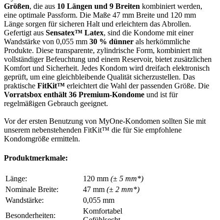
Größen
, die aus
10 Längen und 9 Breiten
kombiniert werden,
eine optimale Passform. Die Maße 47 mm Breite und 120 mm
Länge sorgen für sicheren Halt und erleichtern das Abrollen.
Gefertigt aus
Sensatex™ Latex
, sind die Kondome mit einer
Wandstärke von 0,055 mm
30 % dünner
als herkömmliche
Produkte. Diese transparente, zylindrische Form, kombiniert mit
vollständiger Befeuchtung und einem Reservoir, bietet zusätzlichen
Komfort und Sicherheit. Jedes Kondom wird dreifach elektronisch
geprüft, um eine gleichbleibende Qualität sicherzustellen. Das
praktische
FitKit™
erleichtert die Wahl der passenden Größe. Die
Vorratsbox enthält 36 Premium-Kondome
und ist für
regelmäßigen Gebrauch geeignet.
Vor der ersten Benutzung von MyOne-Kondomen sollten Sie mit
unserem nebenstehenden FitKit™ die für Sie empfohlene
Kondomgröße ermitteln.
Produktmerkmale:
Länge:
120 mm
(± 5 mm*)
Nominale Breite:
47 mm
(± 2 mm*)
Wandstärke:
0,055 mm
Komfortabel
Besonderheiten:
Gefühlsecht