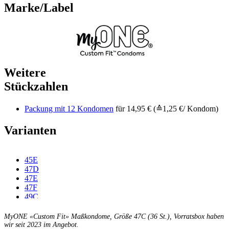
Marke/Label
Weitere
Stückzahlen
Packung mit 12 Kondomen
für 14,95 € (≙1,25 €/ Kondom)
Varianten
45E
47D
47E
47F
49C
49D
49E
MyONE «Custom Fit» Maßkondome, Größe 47C (36 St.), Vorratsbox haben
49F
wir seit 2023 im Angebot.