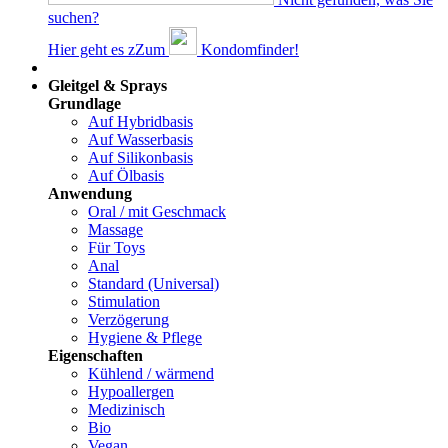
suchen?
Hier geht es z
Z
um
Kondomfinder!
Dams
Gleitgel & Sprays
Grundlage
Auf Hybridbasis
Auf Wasserbasis
Auf Silikonbasis
Auf Ölbasis
Anwendung
Oral / mit Geschmack
Massage
Für Toys
Anal
Standard (Universal)
Stimulation
Verzögerung
Hygiene & Pflege
Eigenschaften
Kühlend / wärmend
Hypoallergen
Medizinisch
Bio
Vegan