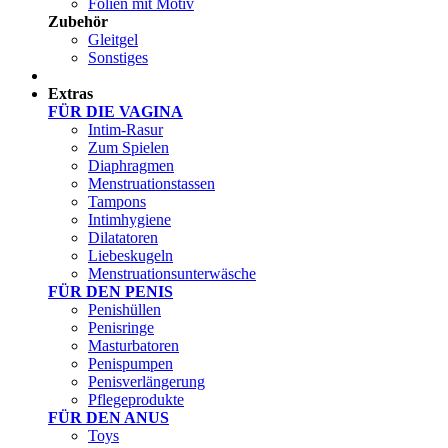
Folien mit Motiv
Zubehör
Gleitgel
Sonstiges
Test Sets
Extras
FÜR DIE VAGINA
Intim-Rasur
Zum Spielen
Diaphragmen
Menstruationstassen
Tampons
Intimhygiene
Dilatatoren
Liebeskugeln
Menstruationsunterwäsche
FÜR DEN PENIS
Penishüllen
Penisringe
Masturbatoren
Penispumpen
Penisverlängerung
Pflegeprodukte
FÜR DEN ANUS
Toys