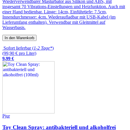
Wiederverwendbarer Masturbator aus Silikon und ABS, mit
insgesamt 70 Vibrations-Einstellungen und Heizfunktion. Auch mit
einer Hand bedienbar. Länge: 14cm, Einführtiefe: 7.5cm,
Innendurchmesser: 4cm. Wiederaufladbar mit USB-Kabel (im
Lieferumfang enthalten). Verwendbar mit Gleitmittel auf
Wasserbasis.
In den Warenkorb
Sofort lieferbar (
1-2 Tage*
)
(99,90 € pro Liter)
9
,
99
€
Pjur
Toy Clean Spray: antibakteriell und alkoholfrei