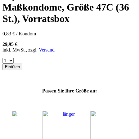
60E
Maßkondome, Größe 47C (36
60F
60G
St.), Vorratsbox
60H
60J
60K
0,83 € / Kondom
60L
64E
29,95 €
64F
inkl. MwSt., zzgl.
Versand
64G
64K
64L
Eintüten
64M
69G
69H
69J
Passen Sie Ihre Größe an:
69K
69L
69M