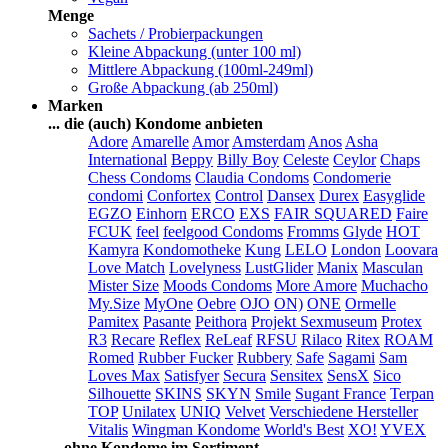
Menge
Sachets / Probierpackungen
Kleine Abpackung (unter 100 ml)
Mittlere Abpackung (100ml-249ml)
Große Abpackung (ab 250ml)
Marken
... die (auch) Kondome anbieten
Adore
Amarelle
Amor
Amsterdam
Anos
Asha
International
Beppy
Billy Boy
Celeste
Ceylor
Chaps
Chess Condoms
Claudia Condoms
Condomerie
condomi
Confortex
Control
Dansex
Durex
Easyglide
EGZO
Einhorn
ERCO
EXS
FAIR SQUARED
Faire
FCUK
feel
feelgood Condoms
Fromms
Glyde
HOT
Kamyra
Kondomotheke
Kung
LELO
London
Loovara
Love Match
Lovelyness
LustGlider
Manix
Masculan
Mister Size
Moods Condoms
More Amore
Muchacho
My.Size
MyOne
Oebre
OJO
ON)
ONE
Ormelle
Pamitex
Pasante
Peithora
Projekt Sexmuseum
Protex
R3
Recare
Reflex
ReLeaf
RFSU
Rilaco
Ritex
ROAM
Romed
Rubber Fucker
Rubbery
Safe
Sagami
Sam
Loves Max
Satisfyer
Secura
Sensitex
SensX
Sico
Silhouette
SKINS
SKYN
Smile
Sugant France
Terpan
TOP
Unilatex
UNIQ
Velvet
Verschiedene Hersteller
Vitalis
Wingman Kondome
World's Best
XO!
YVEX
... ohne Kondome im Sortiment