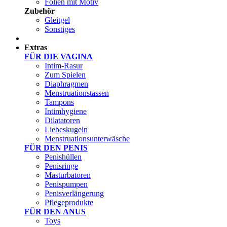
Folien mit Motiv
Zubehör
Gleitgel
Sonstiges
Test Sets
Extras
FÜR DIE VAGINA
Intim-Rasur
Zum Spielen
Diaphragmen
Menstruationstassen
Tampons
Intimhygiene
Dilatatoren
Liebeskugeln
Menstruationsunterwäsche
FÜR DEN PENIS
Penishüllen
Penisringe
Masturbatoren
Penispumpen
Penisverlängerung
Pflegeprodukte
FÜR DEN ANUS
Toys