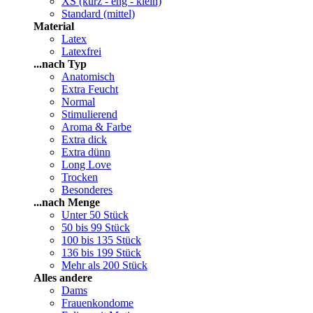
XS (kurz - eng - klein)
Standard (mittel)
Material
Latex
Latexfrei
...nach Typ
Anatomisch
Extra Feucht
Normal
Stimulierend
Aroma & Farbe
Extra dick
Extra dünn
Long Love
Trocken
Besonderes
...nach Menge
Unter 50 Stück
50 bis 99 Stück
100 bis 135 Stück
136 bis 199 Stück
Mehr als 200 Stück
Alles andere
Dams
Frauenkondome