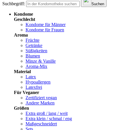
Suchbegriff:
Suchen
Kondome
Geschlecht
Kondome für Männer
Kondome für Frauen
Aroma
Früchte
Getränke
Süßigkeiten
Blumen
Minze & Vanille
Aroma-Mix
Material
Latex
Hypoallergen
Latexfrei
Für Veganer
Zertifiziert vegan
Andere Marken
Größen
Extra groß / lang / weit
Extra klein / schmal / eng
Maßgeschneidert
Sets