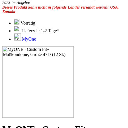
49E
2023 im Angebot.
Dieses Produkt kann nicht in folgende Länder versandt werden: USA,
49F
Kanada
49G
51C
51D
Vorrätig!
51E
Lieferzeit: 1-2 Tage*
51F
51G
MyOne
51H
53C
53D
53E
53F
53G
53H
55D
55E
55F
55G
55H
55J
57D
57E
57F
57G