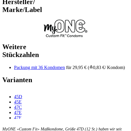
Hersteller/
Marke/Label
Weitere
Stückzahlen
Packung mit 36 Kondomen
für 29,95 € (≙0,83 €/ Kondom)
Varianten
45D
45E
47C
47E
47F
49C
49D
MyONE «Custom Fit» Maßkondome, Größe 47D (12 St.) haben wir seit