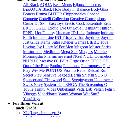
All Black
AQUA
BeauMents
Bijoux Indiscrets
BioAQUA
Black Hole
Body in Balance
BodyGliss
Boners
Bruma
BUTTR
Chippendales
Cobeco
Coquette
Cottelli Collection
Creative Conceptions
Cruizr
Dr Skin
Easytoys
Erecto Cock Essentials
Eros
EROTICGEL
Exotiq
Eye Of Love
Fleshlight
Flutschi
FPPR.
Hot Fantasy
Hueman
ID Lube
Intimate
Intimate
Earth
IntimateLine
INTT
Joydivision
Joydrops
Joyride
Just Glide
Kama Sutra
Kheper Games
LIEBE Toys
Loving Joy
Lubry
M For Men
Magoon
Master Series
Masturmate
MedIntim
Mega Silk
Mixgliss
Moodzz
Morningstar Pharma
nevernot
NGel
NUEI Cosmetics
NURU
Obsessive
OLIVIA
Orgie
Orion
OTOUCH
Out of the Blue
Panthra
Penthouse
Pharmquests
Pjur
Play Wiv Me
PONTUS
Prorino
Rebel
Reload
Ruf
Secret Play
Sensuva
Sexpäd.Berlin
Shiatsu
SONO
Spencer and Fleetwood
Sutil
Svenjoyment Underwear
Swiss Navy
System JO
TENGA
The Screaming O
Toylie
Trinity Vibes
Unbekannt
Veda.Lab
Vegan Fetish
Vibeggs
ViperPharm
Water Woman
Wet Stuff
You2Toys
Für Ihren Vorrat
...nach Größe
XL (lang - breit - groß)