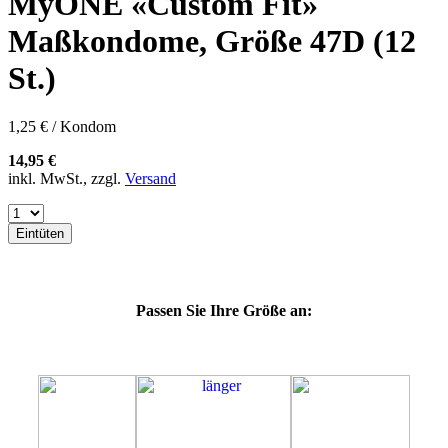
MyONE «Custom Fit»
57H
57K
Maßkondome, Größe 47D (12
60E
60F
St.)
60G
60H
60J
1,25 € / Kondom
60K
60L
14,95 €
64E
inkl. MwSt., zzgl.
Versand
64F
64G
64K
Eintüten
64L
64M
69H
69J
Passen Sie Ihre Größe an:
69K
69L
69M