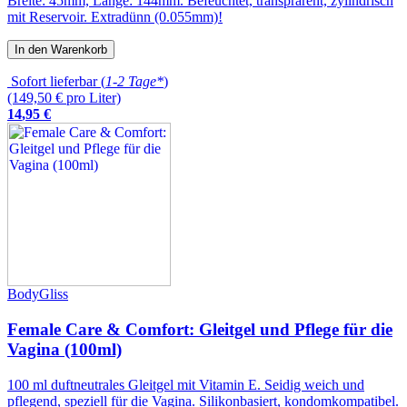
Breite: 45mm, Länge: 144mm. Befeuchtet, transprarent, zylindrisch
mit Reservoir. Extradünn (0.055mm)!
In den Warenkorb
Sofort lieferbar (
1-2 Tage*
)
(149,50 € pro Liter)
14
,
95
€
BodyGliss
Female Care & Comfort: Gleitgel und Pflege für die
Vagina (100ml)
100 ml duftneutrales Gleitgel mit Vitamin E. Seidig weich und
pflegend, speziell für die Vagina. Silikonbasiert, kondomkompatibel.