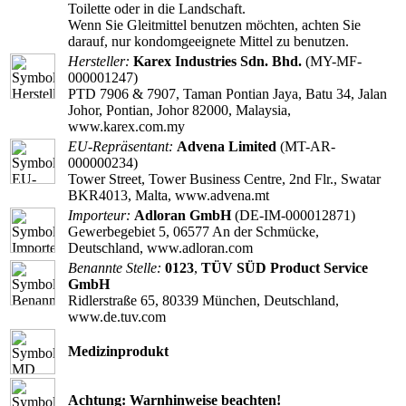
Toilette oder in die Landschaft.
Wenn Sie Gleitmittel benutzen möchten, achten Sie
darauf, nur kondomgeeignete Mittel zu benutzen.
Hersteller:
Karex Industries Sdn. Bhd.
(MY-MF-
000001247)
PTD 7906 & 7907, Taman Pontian Jaya, Batu 34, Jalan
Johor, Pontian, Johor 82000, Malaysia,
www.karex.com.my
EU-Repräsentant:
Advena Limited
(MT-AR-
000000234)
Tower Street, Tower Business Centre, 2nd Flr., Swatar
BKR4013, Malta, www.advena.mt
Importeur:
Adloran GmbH
(DE-IM-000012871)
Gewerbegebiet 5, 06577 An der Schmücke,
Deutschland, www.adloran.com
Benannte Stelle:
0123
,
TÜV SÜD Product Service
GmbH
Ridlerstraße 65, 80339 München, Deutschland,
www.de.tuv.com
Medizinprodukt
Achtung: Warnhinweise beachten!