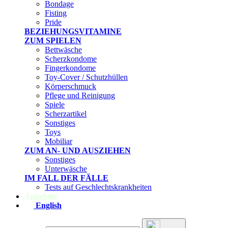
Bondage
Fisting
Pride
BEZIEHUNGSVITAMINE
ZUM SPIELEN
Bettwäsche
Scherzkondome
Fingerkondome
Toy-Cover / Schutzhüllen
Körperschmuck
Pflege und Reinigung
Spiele
Scherzartikel
Sonstiges
Toys
Mobiliar
ZUM AN- UND AUSZIEHEN
Sonstiges
Unterwäsche
IM FALL DER FÄLLE
Tests auf Geschlechtskrankheiten
Angebote
English