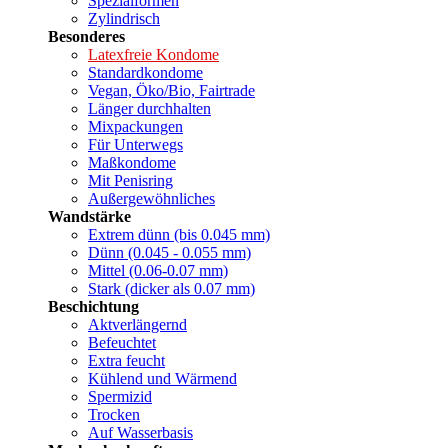
Spezialformen
Zylindrisch
Besonderes
Latexfreie Kondome
Standardkondome
Vegan, Öko/Bio, Fairtrade
Länger durchhalten
Mixpackungen
Für Unterwegs
Maßkondome
Mit Penisring
Außergewöhnliches
Wandstärke
Extrem dünn (bis 0.045 mm)
Dünn (0.045 - 0.055 mm)
Mittel (0.06-0.07 mm)
Stark (dicker als 0.07 mm)
Beschichtung
Aktverlängernd
Befeuchtet
Extra feucht
Kühlend und Wärmend
Spermizid
Trocken
Auf Wasserbasis