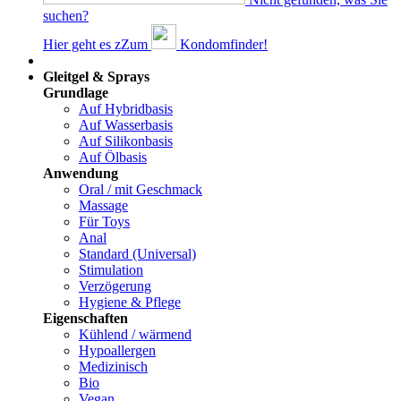
suchen?
Hier geht es z
Z
um
Kondomfinder!
Dams
Gleitgel & Sprays
Grundlage
Auf Hybridbasis
Auf Wasserbasis
Auf Silikonbasis
Auf Ölbasis
Anwendung
Oral / mit Geschmack
Massage
Für Toys
Anal
Standard (Universal)
Stimulation
Verzögerung
Hygiene & Pflege
Eigenschaften
Kühlend / wärmend
Hypoallergen
Medizinisch
Bio
Vegan