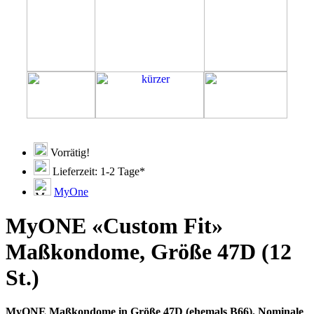
Vorrätig!
Lieferzeit: 1-2 Tage*
MyOne
MyONE «Custom Fit»
Maßkondome, Größe 47D (12
St.)
MyONE Maßkondome in Größe 47D (ehemals B66). Nominale