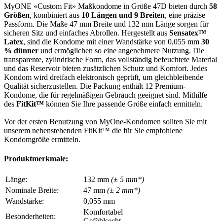
MyONE «Custom Fit» Maßkondome in Größe 47D bieten durch
58
Größen
, kombiniert aus
10 Längen und 9 Breiten
, eine präzise
Passform. Die Maße 47 mm Breite und 132 mm Länge sorgen für
sicheren Sitz und einfaches Abrollen. Hergestellt aus
Sensatex™
Latex
, sind die Kondome mit einer Wandstärke von 0,055 mm
30
% dünner
und ermöglichen so eine angenehmere Nutzung. Die
transparente, zylindrische Form, das vollständig befeuchtete Material
und das Reservoir bieten zusätzlichen Schutz und Komfort. Jedes
Kondom wird dreifach elektronisch geprüft, um gleichbleibende
Qualität sicherzustellen. Die Packung enthält 12 Premium-
Kondome, die für regelmäßigen Gebrauch geeignet sind. Mithilfe
des
FitKit™
können Sie Ihre passende Größe einfach ermitteln.
Vor der ersten Benutzung von MyOne-Kondomen sollten Sie mit
unserem nebenstehenden FitKit™ die für Sie empfohlene
Kondomgröße ermitteln.
Produktmerkmale:
Länge:
132 mm
(± 5 mm*)
Nominale Breite:
47 mm
(± 2 mm*)
Wandstärke:
0,055 mm
Komfortabel
Besonderheiten:
Gefühlsecht