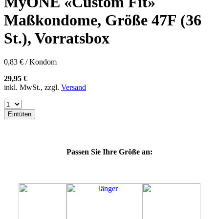
MyONE «Custom Fit»
57K
60E
Maßkondome, Größe 47F (36
60F
60G
St.), Vorratsbox
60H
60J
60K
0,83 € / Kondom
60L
64E
29,95 €
64F
inkl. MwSt., zzgl.
Versand
64G
64J
64K
Eintüten
64L
64M
69G
69H
Passen Sie Ihre Größe an:
69J
69K
69L
69M