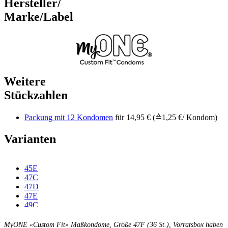
Hersteller/
Marke/Label
Weitere
Stückzahlen
Packung mit 12 Kondomen
für 14,95 € (≙1,25 €/ Kondom)
Varianten
45E
47C
47D
47E
49C
49D
49E
MyONE «Custom Fit» Maßkondome, Größe 47F (36 St.), Vorratsbox haben