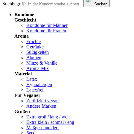
Suchbegriff:
Suchen
Kondome
Geschlecht
Kondome für Männer
Kondome für Frauen
Aroma
Früchte
Getränke
Süßigkeiten
Blumen
Minze & Vanille
Aroma-Mix
Material
Latex
Hypoallergen
Latexfrei
Für Veganer
Zertifiziert vegan
Andere Marken
Größen
Extra groß / lang / weit
Extra klein / schmal / eng
Maßgeschneidert
Sets