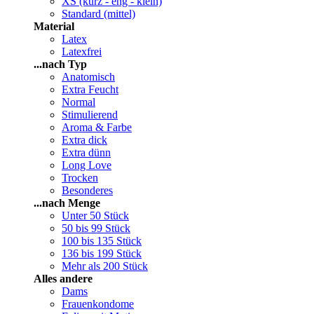
XS (kurz - eng - klein)
Standard (mittel)
Material
Latex
Latexfrei
...nach Typ
Anatomisch
Extra Feucht
Normal
Stimulierend
Aroma & Farbe
Extra dick
Extra dünn
Long Love
Trocken
Besonderes
...nach Menge
Unter 50 Stück
50 bis 99 Stück
100 bis 135 Stück
136 bis 199 Stück
Mehr als 200 Stück
Alles andere
Dams
Frauenkondome