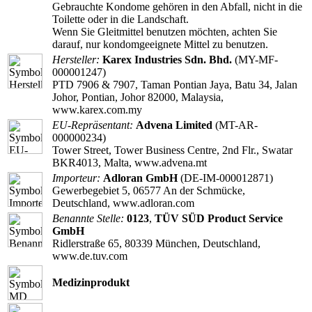
Gebrauchte Kondome gehören in den Abfall, nicht in die
Toilette oder in die Landschaft.
Wenn Sie Gleitmittel benutzen möchten, achten Sie
darauf, nur kondomgeeignete Mittel zu benutzen.
Hersteller:
Karex Industries Sdn. Bhd.
(MY-MF-
000001247)
PTD 7906 & 7907, Taman Pontian Jaya, Batu 34, Jalan
Johor, Pontian, Johor 82000, Malaysia,
www.karex.com.my
EU-Repräsentant:
Advena Limited
(MT-AR-
000000234)
Tower Street, Tower Business Centre, 2nd Flr., Swatar
BKR4013, Malta, www.advena.mt
Importeur:
Adloran GmbH
(DE-IM-000012871)
Gewerbegebiet 5, 06577 An der Schmücke,
Deutschland, www.adloran.com
Benannte Stelle:
0123
,
TÜV SÜD Product Service
GmbH
Ridlerstraße 65, 80339 München, Deutschland,
www.de.tuv.com
Medizinprodukt