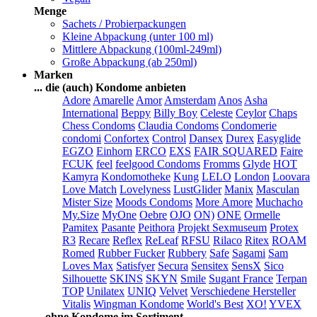
Menge
Sachets / Probierpackungen
Kleine Abpackung (unter 100 ml)
Mittlere Abpackung (100ml-249ml)
Große Abpackung (ab 250ml)
Marken
... die (auch) Kondome anbieten
Adore
Amarelle
Amor
Amsterdam
Anos
Asha
International
Beppy
Billy Boy
Celeste
Ceylor
Chaps
Chess Condoms
Claudia Condoms
Condomerie
condomi
Confortex
Control
Dansex
Durex
Easyglide
EGZO
Einhorn
ERCO
EXS
FAIR SQUARED
Faire
FCUK
feel
feelgood Condoms
Fromms
Glyde
HOT
Kamyra
Kondomotheke
Kung
LELO
London
Loovara
Love Match
Lovelyness
LustGlider
Manix
Masculan
Mister Size
Moods Condoms
More Amore
Muchacho
My.Size
MyOne
Oebre
OJO
ON)
ONE
Ormelle
Pamitex
Pasante
Peithora
Projekt Sexmuseum
Protex
R3
Recare
Reflex
ReLeaf
RFSU
Rilaco
Ritex
ROAM
Romed
Rubber Fucker
Rubbery
Safe
Sagami
Sam
Loves Max
Satisfyer
Secura
Sensitex
SensX
Sico
Silhouette
SKINS
SKYN
Smile
Sugant France
Terpan
TOP
Unilatex
UNIQ
Velvet
Verschiedene Hersteller
Vitalis
Wingman Kondome
World's Best
XO!
YVEX
... ohne Kondome im Sortiment