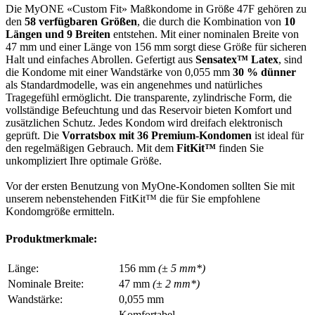
Die MyONE «Custom Fit» Maßkondome in Größe 47F gehören zu
den
58 verfügbaren Größen
, die durch die Kombination von
10
Längen und 9 Breiten
entstehen. Mit einer nominalen Breite von
47 mm und einer Länge von 156 mm sorgt diese Größe für sicheren
Halt und einfaches Abrollen. Gefertigt aus
Sensatex™ Latex
, sind
die Kondome mit einer Wandstärke von 0,055 mm
30 % dünner
als Standardmodelle, was ein angenehmes und natürliches
Tragegefühl ermöglicht. Die transparente, zylindrische Form, die
vollständige Befeuchtung und das Reservoir bieten Komfort und
zusätzlichen Schutz. Jedes Kondom wird dreifach elektronisch
geprüft. Die
Vorratsbox mit 36 Premium-Kondomen
ist ideal für
den regelmäßigen Gebrauch. Mit dem
FitKit™
finden Sie
unkompliziert Ihre optimale Größe.
Vor der ersten Benutzung von MyOne-Kondomen sollten Sie mit
unserem nebenstehenden FitKit™ die für Sie empfohlene
Kondomgröße ermitteln.
Produktmerkmale:
Länge:
156 mm
(± 5 mm*)
Nominale Breite:
47 mm
(± 2 mm*)
Wandstärke:
0,055 mm
Komfortabel