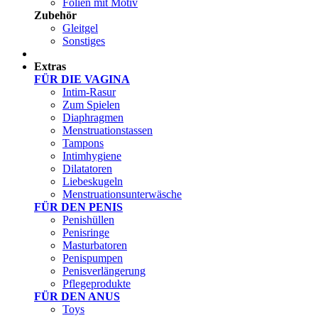
Folien mit Motiv
Zubehör
Gleitgel
Sonstiges
Test Sets
Extras
FÜR DIE VAGINA
Intim-Rasur
Zum Spielen
Diaphragmen
Menstruationstassen
Tampons
Intimhygiene
Dilatatoren
Liebeskugeln
Menstruationsunterwäsche
FÜR DEN PENIS
Penishüllen
Penisringe
Masturbatoren
Penispumpen
Penisverlängerung
Pflegeprodukte
FÜR DEN ANUS
Toys