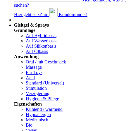
suchen?
Hier geht es z
Z
um
Kondomfinder!
Dams
Gleitgel & Sprays
Grundlage
Auf Hybridbasis
Auf Wasserbasis
Auf Silikonbasis
Auf Ölbasis
Anwendung
Oral / mit Geschmack
Massage
Für Toys
Anal
Standard (Universal)
Stimulation
Verzögerung
Hygiene & Pflege
Eigenschaften
Kühlend / wärmend
Hypoallergen
Medizinisch
Bio
Vegan