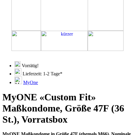
Vorrätig!
Lieferzeit: 1-2 Tage*
MyOne
MyONE «Custom Fit»
Maßkondome, Größe 47F (36
St.), Vorratsbox
MyONE Maßkondome in Größe 47F (ehemals M66). Nominale