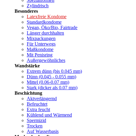
Spezialformen
Zylindrisch
Besonderes
Latexfreie Kondome
Standardkondome
Vegan, Öko/Bio, Fairtrade
Länger durchhalten
Mixpackungen
Für Unterwegs
Maßkondome
Mit Penisring
Außergewöhnliches
Wandstärke
Extrem dünn (bis 0.045 mm)
Dünn (0.045 - 0.055 mm)
Mittel (0.06-0.07 mm)
Stark (dicker als 0.07 mm)
Beschichtung
Aktverlängernd
Befeuchtet
Extra feucht
Kühlend und Wärmend
Spermizid
Trocken
Auf Wasserbasis