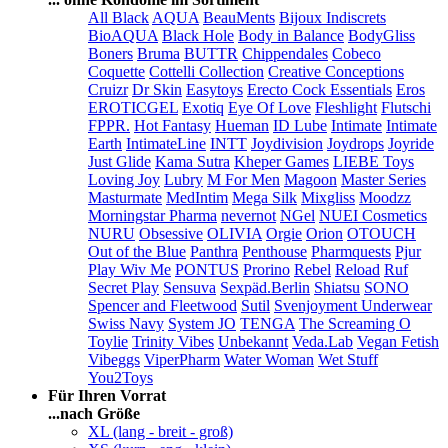
All Black
AQUA
BeauMents
Bijoux Indiscrets
BioAQUA
Black Hole
Body in Balance
BodyGliss
Boners
Bruma
BUTTR
Chippendales
Cobeco
Coquette
Cottelli Collection
Creative Conceptions
Cruizr
Dr Skin
Easytoys
Erecto Cock Essentials
Eros
EROTICGEL
Exotiq
Eye Of Love
Fleshlight
Flutschi
FPPR.
Hot Fantasy
Hueman
ID Lube
Intimate
Intimate
Earth
IntimateLine
INTT
Joydivision
Joydrops
Joyride
Just Glide
Kama Sutra
Kheper Games
LIEBE Toys
Loving Joy
Lubry
M For Men
Magoon
Master Series
Masturmate
MedIntim
Mega Silk
Mixgliss
Moodzz
Morningstar Pharma
nevernot
NGel
NUEI Cosmetics
NURU
Obsessive
OLIVIA
Orgie
Orion
OTOUCH
Out of the Blue
Panthra
Penthouse
Pharmquests
Pjur
Play Wiv Me
PONTUS
Prorino
Rebel
Reload
Ruf
Secret Play
Sensuva
Sexpäd.Berlin
Shiatsu
SONO
Spencer and Fleetwood
Sutil
Svenjoyment Underwear
Swiss Navy
System JO
TENGA
The Screaming O
Toylie
Trinity Vibes
Unbekannt
Veda.Lab
Vegan Fetish
Vibeggs
ViperPharm
Water Woman
Wet Stuff
You2Toys
Für Ihren Vorrat
...nach Größe
XL (lang - breit - groß)