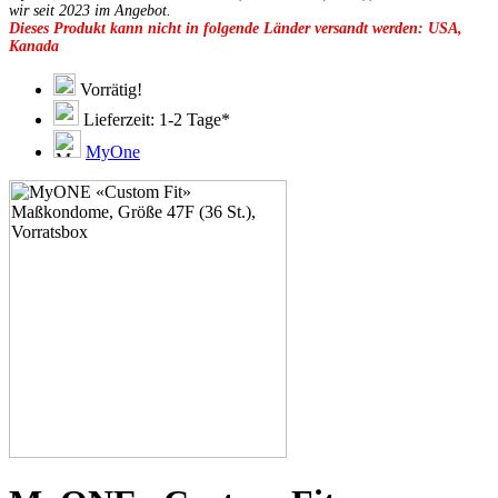
49F
wir seit 2023 im Angebot.
Dieses Produkt kann nicht in folgende Länder versandt werden: USA,
49G
Kanada
51C
51D
51E
Vorrätig!
51F
Lieferzeit: 1-2 Tage*
51G
51H
MyOne
53C
53D
53E
53F
53G
53H
55D
55E
55F
55G
55H
55J
57D
57E
57F
57G
57H