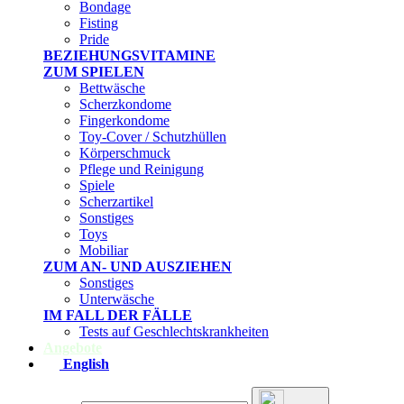
Bondage
Fisting
Pride
BEZIEHUNGSVITAMINE
ZUM SPIELEN
Bettwäsche
Scherzkondome
Fingerkondome
Toy-Cover / Schutzhüllen
Körperschmuck
Pflege und Reinigung
Spiele
Scherzartikel
Sonstiges
Toys
Mobiliar
ZUM AN- UND AUSZIEHEN
Sonstiges
Unterwäsche
IM FALL DER FÄLLE
Tests auf Geschlechtskrankheiten
Angebote
English