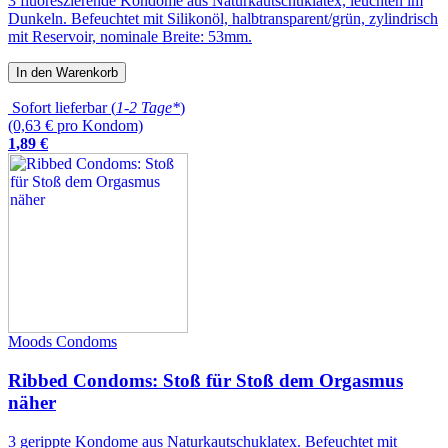
3 fluoreszierende Kondome aus Naturkautschuklatex, leuchten im
Dunkeln. Befeuchtet mit Silikonöl, halbtransparent/grün, zylindrisch
mit Reservoir, nominale Breite: 53mm.
In den Warenkorb
Sofort lieferbar (
1-2 Tage*
)
(0,63 € pro Kondom)
1
,
89
€
Moods Condoms
Ribbed Condoms: Stoß für Stoß dem Orgasmus
näher
3 gerippte Kondome aus Naturkautschuklatex. Befeuchtet mit