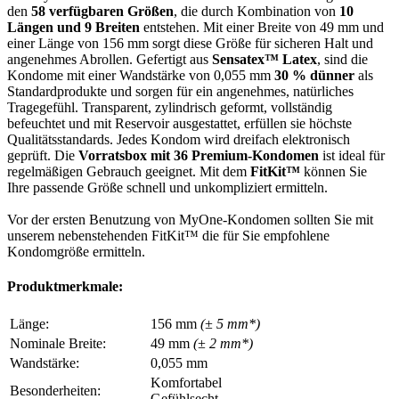
den
58 verfügbaren Größen
, die durch Kombination von
10
Längen und 9 Breiten
entstehen. Mit einer Breite von 49 mm und
einer Länge von 156 mm sorgt diese Größe für sicheren Halt und
angenehmes Abrollen. Gefertigt aus
Sensatex™ Latex
, sind die
Kondome mit einer Wandstärke von 0,055 mm
30 % dünner
als
Standardprodukte und sorgen für ein angenehmes, natürliches
Tragegefühl. Transparent, zylindrisch geformt, vollständig
befeuchtet und mit Reservoir ausgestattet, erfüllen sie höchste
Qualitätsstandards. Jedes Kondom wird dreifach elektronisch
geprüft. Die
Vorratsbox mit 36 Premium-Kondomen
ist ideal für
regelmäßigen Gebrauch geeignet. Mit dem
FitKit™
können Sie
Ihre passende Größe schnell und unkompliziert ermitteln.
Vor der ersten Benutzung von MyOne-Kondomen sollten Sie mit
unserem nebenstehenden FitKit™ die für Sie empfohlene
Kondomgröße ermitteln.
Produktmerkmale:
Länge:
156 mm
(± 5 mm*)
Nominale Breite:
49 mm
(± 2 mm*)
Wandstärke:
0,055 mm
Komfortabel
Besonderheiten:
Gefühlsecht