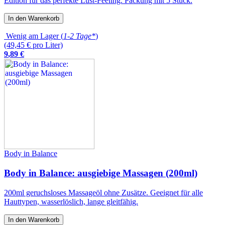
Edition für das perfekte Lust-Feeling. Packung mit 5 Stück.
In den Warenkorb
Wenig am Lager (
1-2 Tage*
)
(49,45 € pro Liter)
9
,
89
€
Body in Balance
Body in Balance: ausgiebige Massagen (200ml)
200ml geruchsloses Massageöl ohne Zusätze. Geeignet für alle
Hauttypen, wasserlöslich, lange gleitfähig.
In den Warenkorb