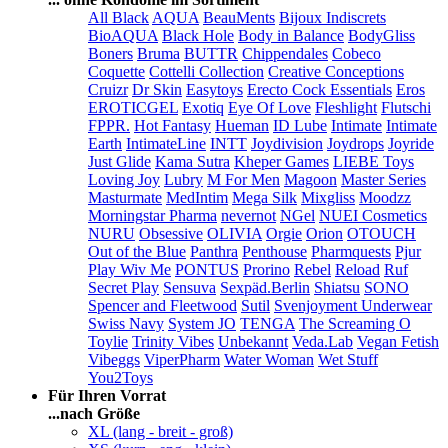
All Black
AQUA
BeauMents
Bijoux Indiscrets
BioAQUA
Black Hole
Body in Balance
BodyGliss
Boners
Bruma
BUTTR
Chippendales
Cobeco
Coquette
Cottelli Collection
Creative Conceptions
Cruizr
Dr Skin
Easytoys
Erecto Cock Essentials
Eros
EROTICGEL
Exotiq
Eye Of Love
Fleshlight
Flutschi
FPPR.
Hot Fantasy
Hueman
ID Lube
Intimate
Intimate
Earth
IntimateLine
INTT
Joydivision
Joydrops
Joyride
Just Glide
Kama Sutra
Kheper Games
LIEBE Toys
Loving Joy
Lubry
M For Men
Magoon
Master Series
Masturmate
MedIntim
Mega Silk
Mixgliss
Moodzz
Morningstar Pharma
nevernot
NGel
NUEI Cosmetics
NURU
Obsessive
OLIVIA
Orgie
Orion
OTOUCH
Out of the Blue
Panthra
Penthouse
Pharmquests
Pjur
Play Wiv Me
PONTUS
Prorino
Rebel
Reload
Ruf
Secret Play
Sensuva
Sexpäd.Berlin
Shiatsu
SONO
Spencer and Fleetwood
Sutil
Svenjoyment Underwear
Swiss Navy
System JO
TENGA
The Screaming O
Toylie
Trinity Vibes
Unbekannt
Veda.Lab
Vegan Fetish
Vibeggs
ViperPharm
Water Woman
Wet Stuff
You2Toys
Für Ihren Vorrat
...nach Größe
XL (lang - breit - groß)