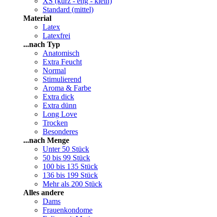
XS (kurz - eng - klein)
Standard (mittel)
Material
Latex
Latexfrei
...nach Typ
Anatomisch
Extra Feucht
Normal
Stimulierend
Aroma & Farbe
Extra dick
Extra dünn
Long Love
Trocken
Besonderes
...nach Menge
Unter 50 Stück
50 bis 99 Stück
100 bis 135 Stück
136 bis 199 Stück
Mehr als 200 Stück
Alles andere
Dams
Frauenkondome