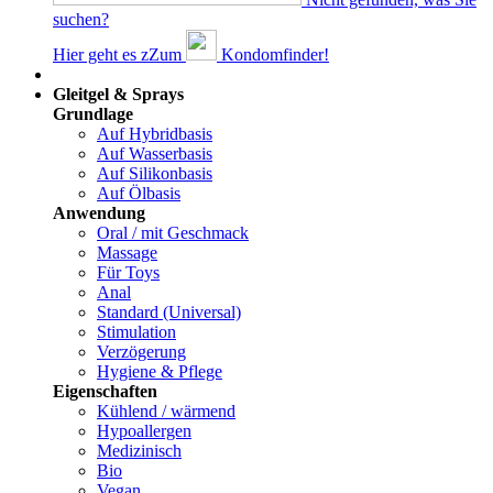
suchen?
Hier geht es z
Z
um
Kondomfinder!
Dams
Gleitgel & Sprays
Grundlage
Auf Hybridbasis
Auf Wasserbasis
Auf Silikonbasis
Auf Ölbasis
Anwendung
Oral / mit Geschmack
Massage
Für Toys
Anal
Standard (Universal)
Stimulation
Verzögerung
Hygiene & Pflege
Eigenschaften
Kühlend / wärmend
Hypoallergen
Medizinisch
Bio
Vegan