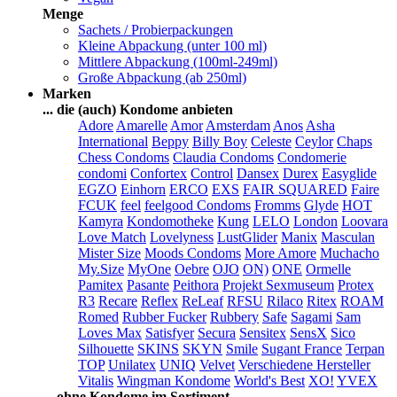
Menge
Sachets / Probierpackungen
Kleine Abpackung (unter 100 ml)
Mittlere Abpackung (100ml-249ml)
Große Abpackung (ab 250ml)
Marken
... die (auch) Kondome anbieten
Adore
Amarelle
Amor
Amsterdam
Anos
Asha
International
Beppy
Billy Boy
Celeste
Ceylor
Chaps
Chess Condoms
Claudia Condoms
Condomerie
condomi
Confortex
Control
Dansex
Durex
Easyglide
EGZO
Einhorn
ERCO
EXS
FAIR SQUARED
Faire
FCUK
feel
feelgood Condoms
Fromms
Glyde
HOT
Kamyra
Kondomotheke
Kung
LELO
London
Loovara
Love Match
Lovelyness
LustGlider
Manix
Masculan
Mister Size
Moods Condoms
More Amore
Muchacho
My.Size
MyOne
Oebre
OJO
ON)
ONE
Ormelle
Pamitex
Pasante
Peithora
Projekt Sexmuseum
Protex
R3
Recare
Reflex
ReLeaf
RFSU
Rilaco
Ritex
ROAM
Romed
Rubber Fucker
Rubbery
Safe
Sagami
Sam
Loves Max
Satisfyer
Secura
Sensitex
SensX
Sico
Silhouette
SKINS
SKYN
Smile
Sugant France
Terpan
TOP
Unilatex
UNIQ
Velvet
Verschiedene Hersteller
Vitalis
Wingman Kondome
World's Best
XO!
YVEX
... ohne Kondome im Sortiment