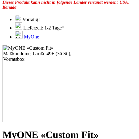
Dieses Produkt kann nicht in folgende Länder versandt werden: USA,
49G
Kanada
51C
51D
51E
Vorrätig!
51F
Lieferzeit: 1-2 Tage*
51G
51H
MyOne
53C
53D
53E
53F
53G
53H
55D
55E
55F
55G
55H
55J
57D
57E
57F
57G
57H
MyONE «Custom Fit»
57K