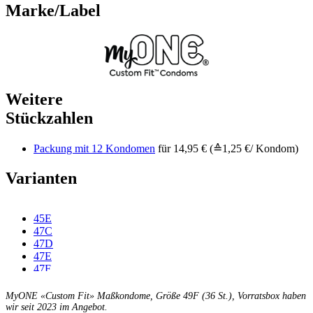
Marke/Label
Weitere
Stückzahlen
Packung mit 12 Kondomen
für 14,95 € (≙1,25 €/ Kondom)
Varianten
45E
47C
47D
47E
47F
49C
49D
MyONE «Custom Fit» Maßkondome, Größe 49F (36 St.), Vorratsbox haben
49E
wir seit 2023 im Angebot.