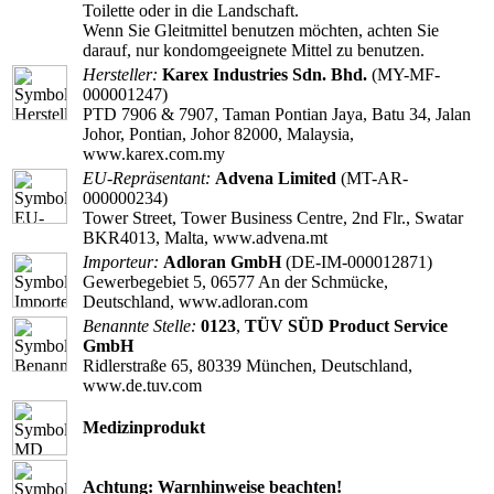
Toilette oder in die Landschaft.
Wenn Sie Gleitmittel benutzen möchten, achten Sie
darauf, nur kondomgeeignete Mittel zu benutzen.
Hersteller:
Karex Industries Sdn. Bhd.
(MY-MF-
000001247)
PTD 7906 & 7907, Taman Pontian Jaya, Batu 34, Jalan
Johor, Pontian, Johor 82000, Malaysia,
www.karex.com.my
EU-Repräsentant:
Advena Limited
(MT-AR-
000000234)
Tower Street, Tower Business Centre, 2nd Flr., Swatar
BKR4013, Malta, www.advena.mt
Importeur:
Adloran GmbH
(DE-IM-000012871)
Gewerbegebiet 5, 06577 An der Schmücke,
Deutschland, www.adloran.com
Benannte Stelle:
0123
,
TÜV SÜD Product Service
GmbH
Ridlerstraße 65, 80339 München, Deutschland,
www.de.tuv.com
Medizinprodukt
Achtung: Warnhinweise beachten!