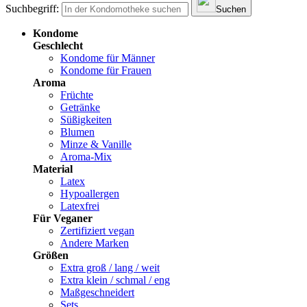
Suchbegriff:
Suchen
Kondome
Geschlecht
Kondome für Männer
Kondome für Frauen
Aroma
Früchte
Getränke
Süßigkeiten
Blumen
Minze & Vanille
Aroma-Mix
Material
Latex
Hypoallergen
Latexfrei
Für Veganer
Zertifiziert vegan
Andere Marken
Größen
Extra groß / lang / weit
Extra klein / schmal / eng
Maßgeschneidert
Sets