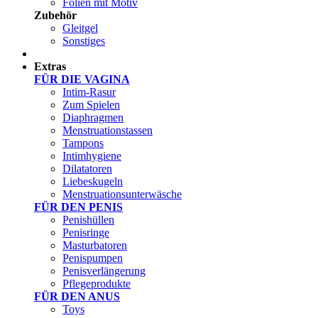
Folien mit Motiv
Zubehör
Gleitgel
Sonstiges
Test Sets
Extras
FÜR DIE VAGINA
Intim-Rasur
Zum Spielen
Diaphragmen
Menstruationstassen
Tampons
Intimhygiene
Dilatatoren
Liebeskugeln
Menstruationsunterwäsche
FÜR DEN PENIS
Penishüllen
Penisringe
Masturbatoren
Penispumpen
Penisverlängerung
Pflegeprodukte
FÜR DEN ANUS
Toys