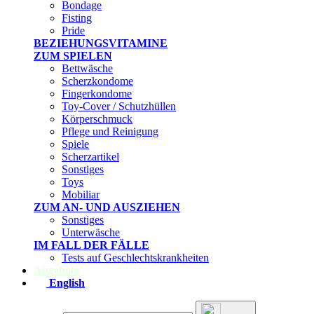
Bondage
Fisting
Pride
BEZIEHUNGSVITAMINE
ZUM SPIELEN
Bettwäsche
Scherzkondome
Fingerkondome
Toy-Cover / Schutzhüllen
Körperschmuck
Pflege und Reinigung
Spiele
Scherzartikel
Sonstiges
Toys
Mobiliar
ZUM AN- UND AUSZIEHEN
Sonstiges
Unterwäsche
IM FALL DER FÄLLE
Tests auf Geschlechtskrankheiten
Angebote
English