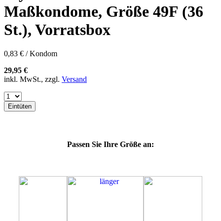
60E
Maßkondome, Größe 49F (36
60F
60G
St.), Vorratsbox
60H
60J
60K
0,83 € / Kondom
60L
64E
29,95 €
64F
inkl. MwSt., zzgl.
Versand
64G
64K
64L
Eintüten
64M
69G
69H
69J
Passen Sie Ihre Größe an:
69K
69L
69M