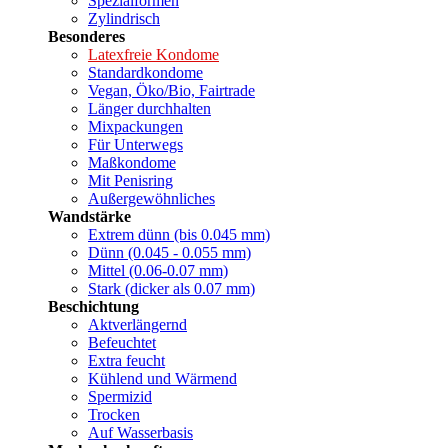
Spezialformen
Zylindrisch
Besonderes
Latexfreie Kondome
Standardkondome
Vegan, Öko/Bio, Fairtrade
Länger durchhalten
Mixpackungen
Für Unterwegs
Maßkondome
Mit Penisring
Außergewöhnliches
Wandstärke
Extrem dünn (bis 0.045 mm)
Dünn (0.045 - 0.055 mm)
Mittel (0.06-0.07 mm)
Stark (dicker als 0.07 mm)
Beschichtung
Aktverlängernd
Befeuchtet
Extra feucht
Kühlend und Wärmend
Spermizid
Trocken
Auf Wasserbasis