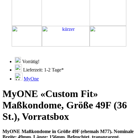
Vorrätig!
Lieferzeit: 1-2 Tage*
MyOne
MyONE «Custom Fit»
Maßkondome, Größe 49F (36
St.), Vorratsbox
MyONE Maßkondome in Größe 49F (ehemals M77). Nominale
Breite: 49mm, Länge: 156mm. Befeuchtet, transprarent,