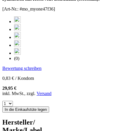
[Art-Nr.: #mo_myone47f36]
(0)
Bewertung schreiben
0,83 € / Kondom
29,95 €
inkl. MwSt., zzgl.
Versand
In die Einkaufstüte legen
Hersteller/
Marke/Label