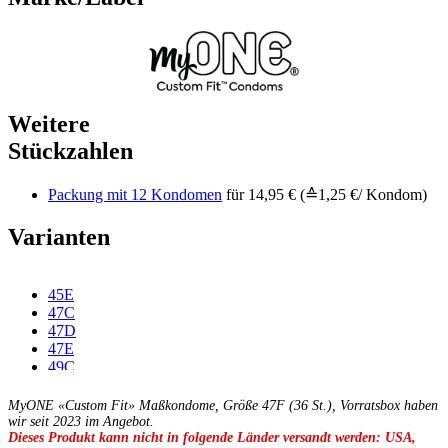
Weitere
Stückzahlen
Packung mit 12 Kondomen
für 14,95 € (≙1,25 €/ Kondom)
Varianten
45E
47C
47D
47E
49C
49D
49E
MyONE «Custom Fit» Maßkondome, Größe 47F (36 St.), Vorratsbox haben
49F
wir seit 2023 im Angebot.
Dieses Produkt kann nicht in folgende Länder versandt werden: USA,
49G