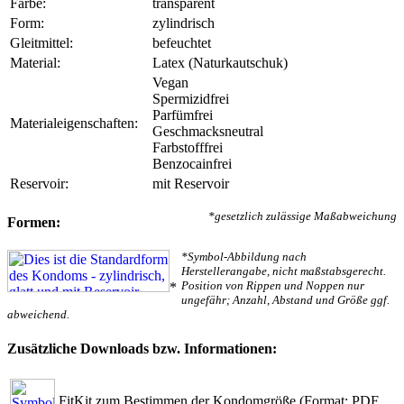
Farbe:
transparent
Form:
zylindrisch
Gleitmittel:
befeuchtet
Material:
Latex (Naturkautschuk)
Vegan
Spermizidfrei
Parfümfrei
Materialeigenschaften:
Geschmacksneutral
Farbstofffrei
Benzocainfrei
Reservoir:
mit Reservoir
*gesetzlich zulässige Maßabweichung
Formen:
*Symbol-Abbildung nach
Herstellerangabe, nicht maßstabsgerecht.
Position von Rippen und Noppen nur
*
ungefähr; Anzahl, Abstand und Größe ggf.
abweichend.
Zusätzliche Downloads bzw. Informationen:
FitKit zum Bestimmen der Kondomgröße
(Format: PDF,