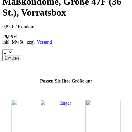
Maßkondome, Größe 47F (36
60F
60G
St.), Vorratsbox
60H
60J
60K
0,83 € / Kondom
60L
64E
29,95 €
64F
inkl. MwSt., zzgl.
Versand
64G
64K
64L
Eintüten
64M
69G
69H
69J
Passen Sie Ihre Größe an:
69K
69L
69M