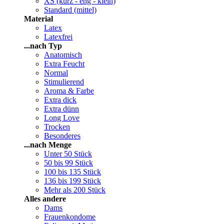
XS (kurz - eng - klein)
Standard (mittel)
Material
Latex
Latexfrei
...nach Typ
Anatomisch
Extra Feucht
Normal
Stimulierend
Aroma & Farbe
Extra dick
Extra dünn
Long Love
Trocken
Besonderes
...nach Menge
Unter 50 Stück
50 bis 99 Stück
100 bis 135 Stück
136 bis 199 Stück
Mehr als 200 Stück
Alles andere
Dams
Frauenkondome