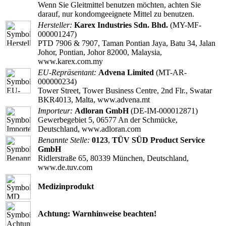
Wenn Sie Gleitmittel benutzen möchten, achten Sie
darauf, nur kondomgeeignete Mittel zu benutzen.
Hersteller:
Karex Industries Sdn. Bhd.
(MY-MF-
000001247)
PTD 7906 & 7907, Taman Pontian Jaya, Batu 34, Jalan
Johor, Pontian, Johor 82000, Malaysia,
www.karex.com.my
EU-Repräsentant:
Advena Limited
(MT-AR-
000000234)
Tower Street, Tower Business Centre, 2nd Flr., Swatar
BKR4013, Malta, www.advena.mt
Importeur:
Adloran GmbH
(DE-IM-000012871)
Gewerbegebiet 5, 06577 An der Schmücke,
Deutschland, www.adloran.com
Benannte Stelle:
0123
,
TÜV SÜD Product Service
GmbH
Ridlerstraße 65, 80339 München, Deutschland,
www.de.tuv.com
Medizinprodukt
Achtung: Warnhinweise beachten!