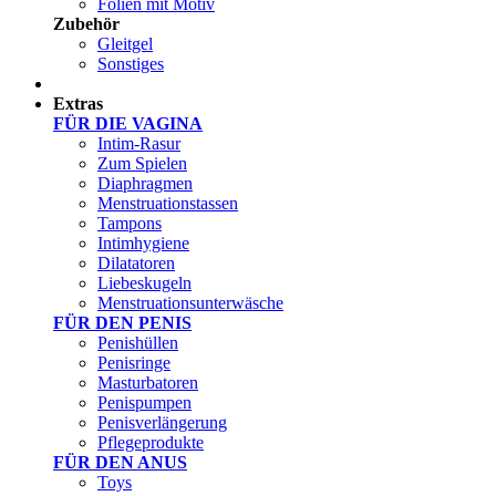
Folien mit Motiv
Zubehör
Gleitgel
Sonstiges
Test Sets
Extras
FÜR DIE VAGINA
Intim-Rasur
Zum Spielen
Diaphragmen
Menstruationstassen
Tampons
Intimhygiene
Dilatatoren
Liebeskugeln
Menstruationsunterwäsche
FÜR DEN PENIS
Penishüllen
Penisringe
Masturbatoren
Penispumpen
Penisverlängerung
Pflegeprodukte
FÜR DEN ANUS
Toys