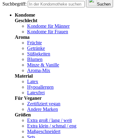
Suchbegriff:
Suchen
Kondome
Geschlecht
Kondome für Männer
Kondome für Frauen
Aroma
Früchte
Getränke
Süßigkeiten
Blumen
Minze & Vanille
Aroma-Mix
Material
Latex
Hypoallergen
Latexfrei
Für Veganer
Zertifiziert vegan
Andere Marken
Größen
Extra groß / lang / weit
Extra klein / schmal / eng
Maßgeschneidert
Sets