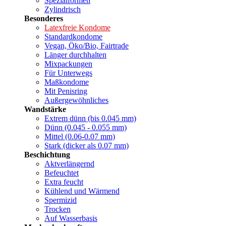
Spezialformen
Zylindrisch
Besonderes
Latexfreie Kondome
Standardkondome
Vegan, Öko/Bio, Fairtrade
Länger durchhalten
Mixpackungen
Für Unterwegs
Maßkondome
Mit Penisring
Außergewöhnliches
Wandstärke
Extrem dünn (bis 0.045 mm)
Dünn (0.045 - 0.055 mm)
Mittel (0.06-0.07 mm)
Stark (dicker als 0.07 mm)
Beschichtung
Aktverlängernd
Befeuchtet
Extra feucht
Kühlend und Wärmend
Spermizid
Trocken
Auf Wasserbasis