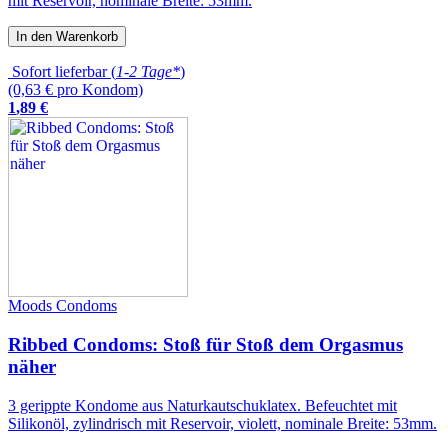
mit Reservoir, nominale Breite: 53mm.
In den Warenkorb
Sofort lieferbar (
1-2 Tage*
)
(0,63 € pro Kondom)
1
,
89
€
Moods Condoms
Ribbed Condoms: Stoß für Stoß dem Orgasmus
näher
3 gerippte Kondome aus Naturkautschuklatex. Befeuchtet mit
Silikonöl, zylindrisch mit Reservoir, violett, nominale Breite: 53mm.