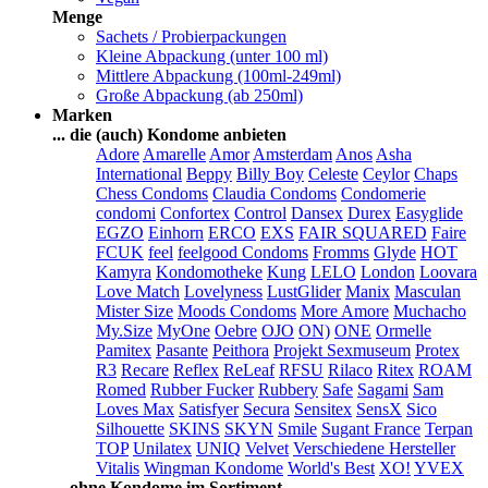
Menge
Sachets / Probierpackungen
Kleine Abpackung (unter 100 ml)
Mittlere Abpackung (100ml-249ml)
Große Abpackung (ab 250ml)
Marken
... die (auch) Kondome anbieten
Adore
Amarelle
Amor
Amsterdam
Anos
Asha
International
Beppy
Billy Boy
Celeste
Ceylor
Chaps
Chess Condoms
Claudia Condoms
Condomerie
condomi
Confortex
Control
Dansex
Durex
Easyglide
EGZO
Einhorn
ERCO
EXS
FAIR SQUARED
Faire
FCUK
feel
feelgood Condoms
Fromms
Glyde
HOT
Kamyra
Kondomotheke
Kung
LELO
London
Loovara
Love Match
Lovelyness
LustGlider
Manix
Masculan
Mister Size
Moods Condoms
More Amore
Muchacho
My.Size
MyOne
Oebre
OJO
ON)
ONE
Ormelle
Pamitex
Pasante
Peithora
Projekt Sexmuseum
Protex
R3
Recare
Reflex
ReLeaf
RFSU
Rilaco
Ritex
ROAM
Romed
Rubber Fucker
Rubbery
Safe
Sagami
Sam
Loves Max
Satisfyer
Secura
Sensitex
SensX
Sico
Silhouette
SKINS
SKYN
Smile
Sugant France
Terpan
TOP
Unilatex
UNIQ
Velvet
Verschiedene Hersteller
Vitalis
Wingman Kondome
World's Best
XO!
YVEX
... ohne Kondome im Sortiment