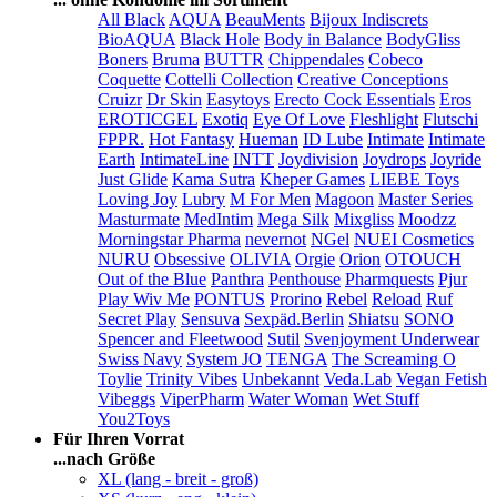
All Black
AQUA
BeauMents
Bijoux Indiscrets
BioAQUA
Black Hole
Body in Balance
BodyGliss
Boners
Bruma
BUTTR
Chippendales
Cobeco
Coquette
Cottelli Collection
Creative Conceptions
Cruizr
Dr Skin
Easytoys
Erecto Cock Essentials
Eros
EROTICGEL
Exotiq
Eye Of Love
Fleshlight
Flutschi
FPPR.
Hot Fantasy
Hueman
ID Lube
Intimate
Intimate
Earth
IntimateLine
INTT
Joydivision
Joydrops
Joyride
Just Glide
Kama Sutra
Kheper Games
LIEBE Toys
Loving Joy
Lubry
M For Men
Magoon
Master Series
Masturmate
MedIntim
Mega Silk
Mixgliss
Moodzz
Morningstar Pharma
nevernot
NGel
NUEI Cosmetics
NURU
Obsessive
OLIVIA
Orgie
Orion
OTOUCH
Out of the Blue
Panthra
Penthouse
Pharmquests
Pjur
Play Wiv Me
PONTUS
Prorino
Rebel
Reload
Ruf
Secret Play
Sensuva
Sexpäd.Berlin
Shiatsu
SONO
Spencer and Fleetwood
Sutil
Svenjoyment Underwear
Swiss Navy
System JO
TENGA
The Screaming O
Toylie
Trinity Vibes
Unbekannt
Veda.Lab
Vegan Fetish
Vibeggs
ViperPharm
Water Woman
Wet Stuff
You2Toys
Für Ihren Vorrat
...nach Größe
XL (lang - breit - groß)