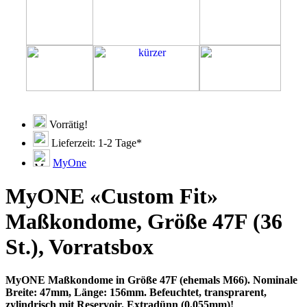
Vorrätig!
Lieferzeit: 1-2 Tage*
MyOne
MyONE «Custom Fit»
Maßkondome, Größe 47F (36
St.), Vorratsbox
MyONE Maßkondome in Größe 47F (ehemals M66). Nominale
Breite: 47mm, Länge: 156mm. Befeuchtet, transprarent,
zylindrisch mit Reservoir. Extradünn (0.055mm)!