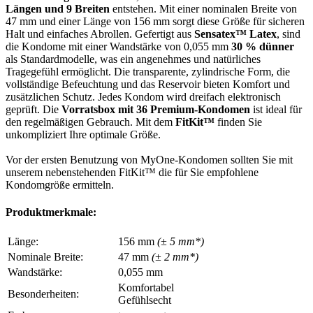
Längen und 9 Breiten
entstehen. Mit einer nominalen Breite von
47 mm und einer Länge von 156 mm sorgt diese Größe für sicheren
Halt und einfaches Abrollen. Gefertigt aus
Sensatex™ Latex
, sind
die Kondome mit einer Wandstärke von 0,055 mm
30 % dünner
als Standardmodelle, was ein angenehmes und natürliches
Tragegefühl ermöglicht. Die transparente, zylindrische Form, die
vollständige Befeuchtung und das Reservoir bieten Komfort und
zusätzlichen Schutz. Jedes Kondom wird dreifach elektronisch
geprüft. Die
Vorratsbox mit 36 Premium-Kondomen
ist ideal für
den regelmäßigen Gebrauch. Mit dem
FitKit™
finden Sie
unkompliziert Ihre optimale Größe.
Vor der ersten Benutzung von MyOne-Kondomen sollten Sie mit
unserem nebenstehenden FitKit™ die für Sie empfohlene
Kondomgröße ermitteln.
Produktmerkmale:
Länge:
156 mm
(± 5 mm*)
Nominale Breite:
47 mm
(± 2 mm*)
Wandstärke:
0,055 mm
Komfortabel
Besonderheiten:
Gefühlsecht