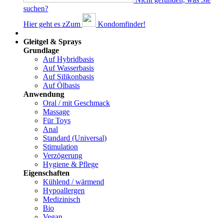
suchen?
Hier geht es z
Z
um
Kondomfinder!
Dams
Gleitgel & Sprays
Grundlage
Auf Hybridbasis
Auf Wasserbasis
Auf Silikonbasis
Auf Ölbasis
Anwendung
Oral / mit Geschmack
Massage
Für Toys
Anal
Standard (Universal)
Stimulation
Verzögerung
Hygiene & Pflege
Eigenschaften
Kühlend / wärmend
Hypoallergen
Medizinisch
Bio
Vegan