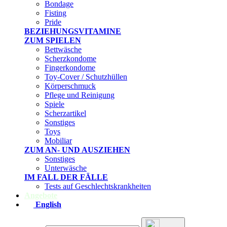
Bondage
Fisting
Pride
BEZIEHUNGSVITAMINE
ZUM SPIELEN
Bettwäsche
Scherzkondome
Fingerkondome
Toy-Cover / Schutzhüllen
Körperschmuck
Pflege und Reinigung
Spiele
Scherzartikel
Sonstiges
Toys
Mobiliar
ZUM AN- UND AUSZIEHEN
Sonstiges
Unterwäsche
IM FALL DER FÄLLE
Tests auf Geschlechtskrankheiten
Angebote
English