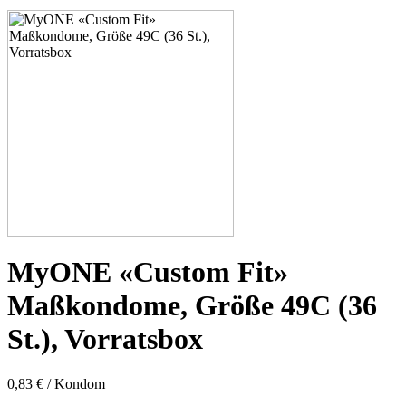
53C
53D
53E
53F
53G
53H
55D
55E
55F
55G
55H
55J
57D
57E
57F
57G
57H
MyONE «Custom Fit»
57K
60E
Maßkondome, Größe 49C (36
60F
60G
St.), Vorratsbox
60H
60J
60K
0,83 € / Kondom
60L