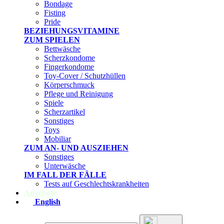
Bondage
Fisting
Pride
BEZIEHUNGSVITAMINE
ZUM SPIELEN
Bettwäsche
Scherzkondome
Fingerkondome
Toy-Cover / Schutzhüllen
Körperschmuck
Pflege und Reinigung
Spiele
Scherzartikel
Sonstiges
Toys
Mobiliar
ZUM AN- UND AUSZIEHEN
Sonstiges
Unterwäsche
IM FALL DER FÄLLE
Tests auf Geschlechtskrankheiten
Angebote
English