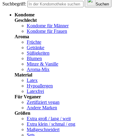
Suchbegriff:
Suchen
Kondome
Geschlecht
Kondome für Männer
Kondome für Frauen
Aroma
Früchte
Getränke
Süßigkeiten
Blumen
Minze & Vanille
Aroma-Mix
Material
Latex
Hypoallergen
Latexfrei
Für Veganer
Zertifiziert vegan
Andere Marken
Größen
Extra groß / lang / weit
Extra klein / schmal / eng
Maßgeschneidert
Sets