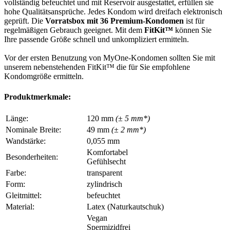
vollständig befeuchtet und mit Reservoir ausgestattet, erfüllen sie
hohe Qualitätsansprüche. Jedes Kondom wird dreifach elektronisch
geprüft. Die
Vorratsbox mit 36 Premium-Kondomen
ist für
regelmäßigen Gebrauch geeignet. Mit dem
FitKit™
können Sie
Ihre passende Größe schnell und unkompliziert ermitteln.
Vor der ersten Benutzung von MyOne-Kondomen sollten Sie mit
unserem nebenstehenden FitKit™ die für Sie empfohlene
Kondomgröße ermitteln.
Produktmerkmale:
Länge:
120 mm
(± 5 mm*)
Nominale Breite:
49 mm
(± 2 mm*)
Wandstärke:
0,055 mm
Komfortabel
Besonderheiten:
Gefühlsecht
Farbe:
transparent
Form:
zylindrisch
Gleitmittel:
befeuchtet
Material:
Latex (Naturkautschuk)
Vegan
Spermizidfrei