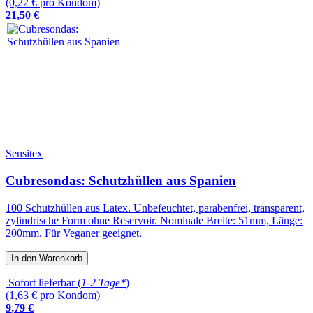
(0,22 € pro Kondom)
21
,
50
€
Sensitex
Cubresondas: Schutzhüllen aus Spanien
100 Schutzhüllen aus Latex. Unbefeuchtet, parabenfrei, transparent,
zylindrische Form ohne Reservoir. Nominale Breite: 51mm, Länge:
200mm. Für Veganer geeignet.
In den Warenkorb
Sofort lieferbar (
1-2 Tage*
)
(1,63 € pro Kondom)
9
,
79
€