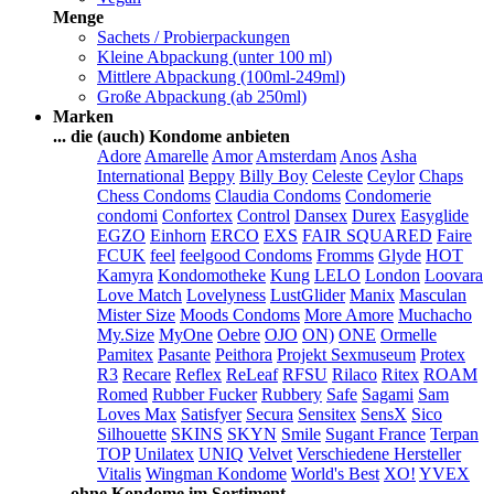
Menge
Sachets / Probierpackungen
Kleine Abpackung (unter 100 ml)
Mittlere Abpackung (100ml-249ml)
Große Abpackung (ab 250ml)
Marken
... die (auch) Kondome anbieten
Adore
Amarelle
Amor
Amsterdam
Anos
Asha
International
Beppy
Billy Boy
Celeste
Ceylor
Chaps
Chess Condoms
Claudia Condoms
Condomerie
condomi
Confortex
Control
Dansex
Durex
Easyglide
EGZO
Einhorn
ERCO
EXS
FAIR SQUARED
Faire
FCUK
feel
feelgood Condoms
Fromms
Glyde
HOT
Kamyra
Kondomotheke
Kung
LELO
London
Loovara
Love Match
Lovelyness
LustGlider
Manix
Masculan
Mister Size
Moods Condoms
More Amore
Muchacho
My.Size
MyOne
Oebre
OJO
ON)
ONE
Ormelle
Pamitex
Pasante
Peithora
Projekt Sexmuseum
Protex
R3
Recare
Reflex
ReLeaf
RFSU
Rilaco
Ritex
ROAM
Romed
Rubber Fucker
Rubbery
Safe
Sagami
Sam
Loves Max
Satisfyer
Secura
Sensitex
SensX
Sico
Silhouette
SKINS
SKYN
Smile
Sugant France
Terpan
TOP
Unilatex
UNIQ
Velvet
Verschiedene Hersteller
Vitalis
Wingman Kondome
World's Best
XO!
YVEX
... ohne Kondome im Sortiment