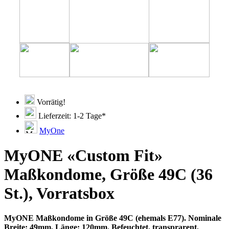
Vorrätig!
Lieferzeit: 1-2 Tage*
MyOne
MyONE «Custom Fit»
Maßkondome, Größe 49C (36
St.), Vorratsbox
MyONE Maßkondome in Größe 49C (ehemals E77). Nominale
Breite: 49mm, Länge: 120mm. Befeuchtet, transprarent,