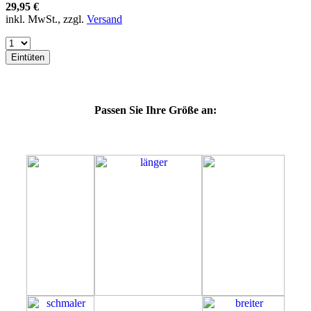
64E
29,95 €
64F
inkl. MwSt., zzgl.
Versand
64G
64K
64L
Eintüten
64M
69G
69H
69J
Passen Sie Ihre Größe an:
69K
69L
69M