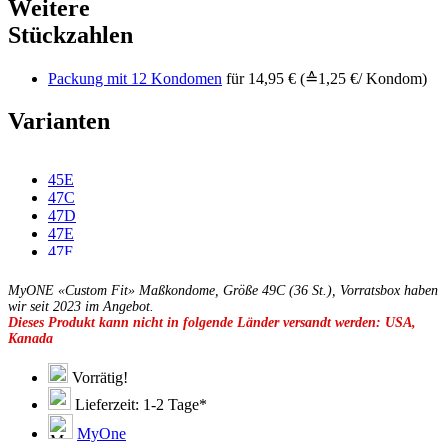
Weitere
Stückzahlen
Packung mit 12 Kondomen
für 14,95 € (≙1,25 €/ Kondom)
Varianten
45E
47C
47D
47E
47F
49D
49E
MyONE «Custom Fit» Maßkondome, Größe 49C (36 St.), Vorratsbox haben
49F
wir seit 2023 im Angebot.
Dieses Produkt kann nicht in folgende Länder versandt werden: USA,
49G
Kanada
51C
51D
51E
Vorrätig!
51F
Lieferzeit: 1-2 Tage*
51G
51H
MyOne