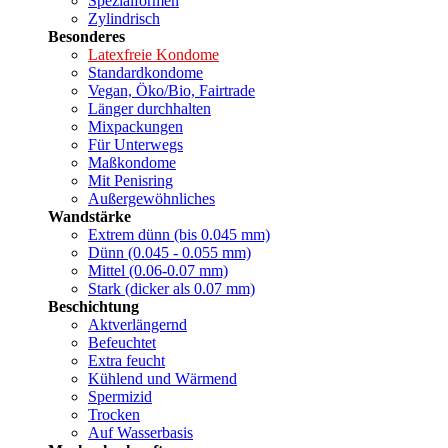
Spezialformen
Zylindrisch
Besonderes
Latexfreie Kondome
Standardkondome
Vegan, Öko/Bio, Fairtrade
Länger durchhalten
Mixpackungen
Für Unterwegs
Maßkondome
Mit Penisring
Außergewöhnliches
Wandstärke
Extrem dünn (bis 0.045 mm)
Dünn (0.045 - 0.055 mm)
Mittel (0.06-0.07 mm)
Stark (dicker als 0.07 mm)
Beschichtung
Aktverlängernd
Befeuchtet
Extra feucht
Kühlend und Wärmend
Spermizid
Trocken
Auf Wasserbasis