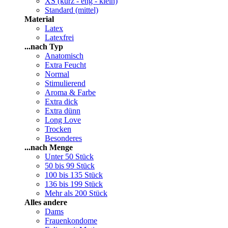
XS (kurz - eng - klein)
Standard (mittel)
Material
Latex
Latexfrei
...nach Typ
Anatomisch
Extra Feucht
Normal
Stimulierend
Aroma & Farbe
Extra dick
Extra dünn
Long Love
Trocken
Besonderes
...nach Menge
Unter 50 Stück
50 bis 99 Stück
100 bis 135 Stück
136 bis 199 Stück
Mehr als 200 Stück
Alles andere
Dams
Frauenkondome