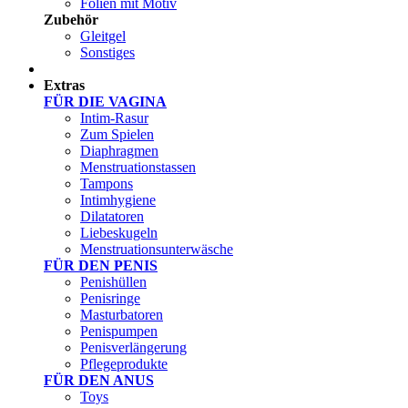
Folien mit Motiv
Zubehör
Gleitgel
Sonstiges
Test Sets
Extras
FÜR DIE VAGINA
Intim-Rasur
Zum Spielen
Diaphragmen
Menstruationstassen
Tampons
Intimhygiene
Dilatatoren
Liebeskugeln
Menstruationsunterwäsche
FÜR DEN PENIS
Penishüllen
Penisringe
Masturbatoren
Penispumpen
Penisverlängerung
Pflegeprodukte
FÜR DEN ANUS
Toys