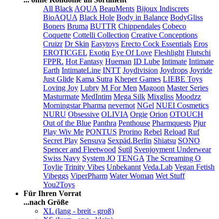
All Black
AQUA
BeauMents
Bijoux Indiscrets
BioAQUA
Black Hole
Body in Balance
BodyGliss
Boners
Bruma
BUTTR
Chippendales
Cobeco
Coquette
Cottelli Collection
Creative Conceptions
Cruizr
Dr Skin
Easytoys
Erecto Cock Essentials
Eros
EROTICGEL
Exotiq
Eye Of Love
Fleshlight
Flutschi
FPPR.
Hot Fantasy
Hueman
ID Lube
Intimate
Intimate
Earth
IntimateLine
INTT
Joydivision
Joydrops
Joyride
Just Glide
Kama Sutra
Kheper Games
LIEBE Toys
Loving Joy
Lubry
M For Men
Magoon
Master Series
Masturmate
MedIntim
Mega Silk
Mixgliss
Moodzz
Morningstar Pharma
nevernot
NGel
NUEI Cosmetics
NURU
Obsessive
OLIVIA
Orgie
Orion
OTOUCH
Out of the Blue
Panthra
Penthouse
Pharmquests
Pjur
Play Wiv Me
PONTUS
Prorino
Rebel
Reload
Ruf
Secret Play
Sensuva
Sexpäd.Berlin
Shiatsu
SONO
Spencer and Fleetwood
Sutil
Svenjoyment Underwear
Swiss Navy
System JO
TENGA
The Screaming O
Toylie
Trinity Vibes
Unbekannt
Veda.Lab
Vegan Fetish
Vibeggs
ViperPharm
Water Woman
Wet Stuff
You2Toys
Für Ihren Vorrat
...nach Größe
XL (lang - breit - groß)