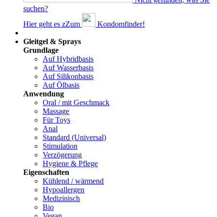
suchen?
Hier geht es z
Z
um
Kondomfinder!
Dams
Gleitgel & Sprays
Grundlage
Auf Hybridbasis
Auf Wasserbasis
Auf Silikonbasis
Auf Ölbasis
Anwendung
Oral / mit Geschmack
Massage
Für Toys
Anal
Standard (Universal)
Stimulation
Verzögerung
Hygiene & Pflege
Eigenschaften
Kühlend / wärmend
Hypoallergen
Medizinisch
Bio
Vegan