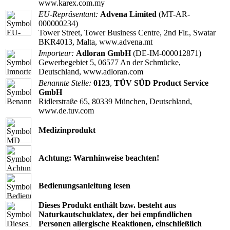
www.karex.com.my
EU-Repräsentant:
Advena Limited
(MT-AR-
000000234)
Tower Street, Tower Business Centre, 2nd Flr., Swatar
BKR4013, Malta, www.advena.mt
Importeur:
Adloran GmbH
(DE-IM-000012871)
Gewerbegebiet 5, 06577 An der Schmücke,
Deutschland, www.adloran.com
Benannte Stelle:
0123
,
TÜV SÜD Product Service
GmbH
Ridlerstraße 65, 80339 München, Deutschland,
www.de.tuv.com
Medizinprodukt
Achtung: Warnhinweise beachten!
Bedienungsanleitung lesen
Dieses Produkt enthält bzw. besteht aus
Naturkautschuklatex, der bei empﬁndlichen
Personen allergische Reaktionen, einschließlich