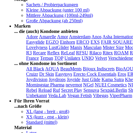
Sachets / Probierpackungen
Kleine Abpackung (unter 100 ml)
Mittlere Abpackung (100ml-249ml)
Große Abpackung (ab 250ml)
Marken
... die (auch) Kondome anbieten
Adore
Amarelle
Amor
Amsterdam
Anos
Asha Internatio
Easyglide
EGZO
Einhorn
ERCO
EXS
FAIR SQUAR
Lovelyness
LustGlider
Manix
Masculan
Mister Size
Moo
R3
Recare
Reflex
ReLeaf
RFSU
Rilaco
Ritex
ROAM
R
France
Terpan
TOP
Unilatex
UNIQ
Velvet
Verschiedene
... ohne Kondome im Sortiment
All Black
AQUA
BeauMents
Bijoux Indiscrets
BioAQ
Cruizr
Dr Skin
Easytoys
Erecto Cock Essentials
Eros
E
Joydivision
Joydrops
Joyride
Just Glide
Kama Sutra
Khe
Morningstar Pharma
nevernot
NGel
NUEI Cosmetics
N
Rebel
Reload
Ruf
Secret Play
Sensuva
Sexpäd.Berlin
Sh
Unbekannt
Veda.Lab
Vegan Fetish
Vibeggs
ViperPharm
Für Ihren Vorrat
...nach Größe
XL (lang - breit - groß)
XS (kurz - eng - klein)
Standard (mittel)
Material
Latex