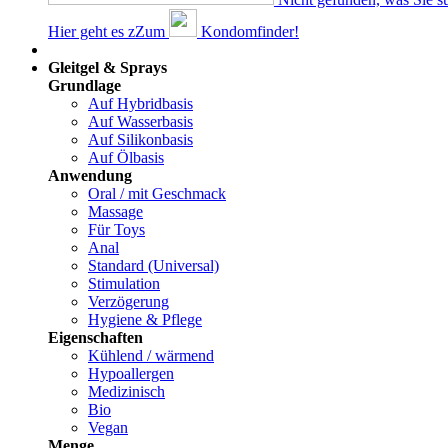
Hier geht es z
Z
um
Kondomfinder!
Dams
Gleitgel & Sprays
Grundlage
Auf Hybridbasis
Auf Wasserbasis
Auf Silikonbasis
Auf Ölbasis
Anwendung
Oral / mit Geschmack
Massage
Für Toys
Anal
Standard (Universal)
Stimulation
Verzögerung
Hygiene & Pflege
Eigenschaften
Kühlend / wärmend
Hypoallergen
Medizinisch
Bio
Vegan
Menge