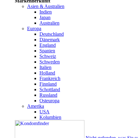
Markenherkunft
Asien & Australien
Indien
Japan
Australien
Europa
Deutschland
Dänemark
England
Spanien
Schweiz
Schweden
Italien
Holland
Frankreich
Finnland
Schottland
Russland
Osteuropa
Amerika
USA
Kolumbien
Nicht gefunden, was Sie s