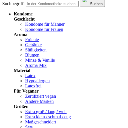
Suchbegriff:
Suchen
Kondome
Geschlecht
Kondome für Männer
Kondome für Frauen
Aroma
Früchte
Getränke
Süßigkeiten
Blumen
Minze & Vanille
Aroma-Mix
Material
Latex
Hypoallergen
Latexfrei
Für Veganer
Zertifiziert vegan
Andere Marken
Größen
Extra groß / lang / weit
Extra klein / schmal / eng
Maßgeschneidert
Sets