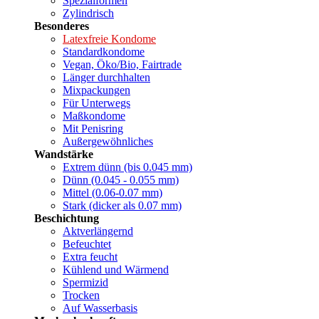
Spezialformen
Zylindrisch
Besonderes
Latexfreie Kondome
Standardkondome
Vegan, Öko/Bio, Fairtrade
Länger durchhalten
Mixpackungen
Für Unterwegs
Maßkondome
Mit Penisring
Außergewöhnliches
Wandstärke
Extrem dünn (bis 0.045 mm)
Dünn (0.045 - 0.055 mm)
Mittel (0.06-0.07 mm)
Stark (dicker als 0.07 mm)
Beschichtung
Aktverlängernd
Befeuchtet
Extra feucht
Kühlend und Wärmend
Spermizid
Trocken
Auf Wasserbasis