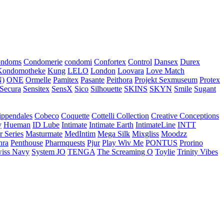
ondoms
Condomerie
condomi
Confortex
Control
Dansex
Durex
Kondomotheke
Kung
LELO
London
Loovara
Love Match
)
ONE
Ormelle
Pamitex
Pasante
Peithora
Projekt Sexmuseum
Protex
Secura
Sensitex
SensX
Sico
Silhouette
SKINS
SKYN
Smile
Sugant
ippendales
Cobeco
Coquette
Cottelli Collection
Creative Conceptions
y
Hueman
ID Lube
Intimate
Intimate Earth
IntimateLine
INTT
r Series
Masturmate
MedIntim
Mega Silk
Mixgliss
Moodzz
hra
Penthouse
Pharmquests
Pjur
Play Wiv Me
PONTUS
Prorino
iss Navy
System JO
TENGA
The Screaming O
Toylie
Trinity Vibes