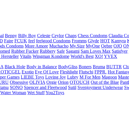
nal
Beppy
Billy Boy
Celeste
Ceylor
Chaps
Chess Condoms
Claudia C
ED
Faire
FCUK
feel
feelgood Condoms
Fromms
Glyde
HOT
Kamyra
ds Condoms
More Amore
Muchacho
My.Size
MyOne
Oebre
OJO
ON
omed
Rubber Fucker
Rubbery
Safe
Sagami
Sam Loves Max
Satisfyer
 Hersteller
Vitalis
Wingman Kondome
World's Best
XO!
YVEX
UA
Black Hole
Body in Balance
BodyGliss
Boners
Bruma
BUTTR
Ch
ROTICGEL
Exotiq
Eye Of Love
Fleshlight
Flutschi
FPPR.
Hot Fantas
per Games
LIEBE Toys
Loving Joy
Lubry
M For Men
Magoon
Maste
URU
Obsessive
OLIVIA
Orgie
Orion
OTOUCH
Out of the Blue
Pant
iatsu
SONO
Spencer and Fleetwood
Sutil
Svenjoyment Underwear
Sw
Water Woman
Wet Stuff
You2Toys