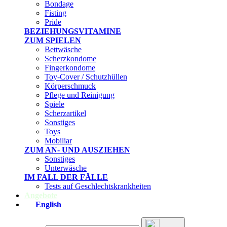
Bondage
Fisting
Pride
BEZIEHUNGSVITAMINE
ZUM SPIELEN
Bettwäsche
Scherzkondome
Fingerkondome
Toy-Cover / Schutzhüllen
Körperschmuck
Pflege und Reinigung
Spiele
Scherzartikel
Sonstiges
Toys
Mobiliar
ZUM AN- UND AUSZIEHEN
Sonstiges
Unterwäsche
IM FALL DER FÄLLE
Tests auf Geschlechtskrankheiten
Angebote
English