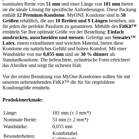
nominalen Breite von
51 mm
und einer Länge von
181 mm
bieten
sie die ideale Lösung für spezifische Anforderungen. Diese Packung
enthält
12 Premium-Kondome
. MyONE Kondome sind in
58
Größen
erhältlich, die aus
10 Breiten und 9 Längen
bestehen, um
für jeden die perfekte Passform zu garantieren. Mithilfe des
FitKit™
ermitteln Sie Ihre optimale Größe vor der Bestellung:
Einfach
ausdrucken, ausschneiden und messen
. Gefertigt aus
Sensatex™
Latex
, einem extradünnen und weichen Material, bieten diese
Kondome ein natürliches Gefühl und hohen Komfort. Mit einer
Wandstärke von nur
0,055 mm
sind sie
30 % dünner
als
Standardkondome. Die befeuchtete, zylindrische Form erleichtert
das Abrollen und sorgt für sicheren Halt.
Vor der ersten Benutzung von MyOne-Kondomen sollten Sie mit
unserem nebenstehenden FitKit™ die für Sie empfohlene
Kondomgröße ermitteln.
Produktmerkmale:
Länge:
181 mm
(± 5 mm*)
Nominale Breite:
51 mm
(± 2 mm*)
Wandstärke:
0,055 mm
Komfortabel
Besonderheiten:
Gefühlsecht