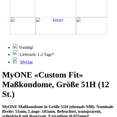
Vorrätig!
Lieferzeit: 1-2 Tage*
MyOne
MyONE «Custom Fit»
Maßkondome, Größe 51H (12
St.)
MyONE Maßkondome in Größe 51H (ehemals N88). Nominale
Breite: 51mm, Länge: 181mm. Befeuchtet, transprarent,
zylindrisch mit Reservoir. Extradünn (0.055mm)!