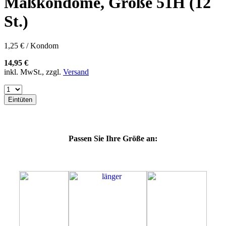
Maßkondome, Größe 51H (12
60E
60F
St.)
60G
60H
60J
1,25 € / Kondom
60K
60L
14,95 €
64E
inkl. MwSt., zzgl.
Versand
64F
64G
64K
Eintüten
64L
64M
69H
69J
Passen Sie Ihre Größe an:
69K
69L
69M