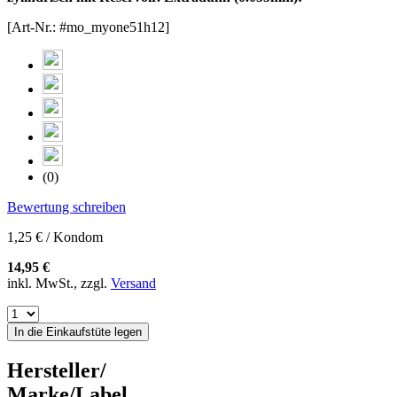
[Art-Nr.: #mo_myone51h12]
(0)
Bewertung schreiben
1,25 € / Kondom
14,95 €
inkl. MwSt., zzgl.
Versand
In die Einkaufstüte legen
Hersteller/
Marke/Label