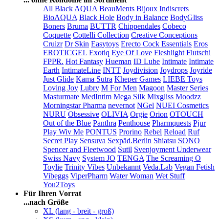
All Black
AQUA
BeauMents
Bijoux Indiscrets
BioAQUA
Black Hole
Body in Balance
BodyGliss
Boners
Bruma
BUTTR
Chippendales
Cobeco
Coquette
Cottelli Collection
Creative Conceptions
Cruizr
Dr Skin
Easytoys
Erecto Cock Essentials
Eros
EROTICGEL
Exotiq
Eye Of Love
Fleshlight
Flutschi
FPPR.
Hot Fantasy
Hueman
ID Lube
Intimate
Intimate
Earth
IntimateLine
INTT
Joydivision
Joydrops
Joyride
Just Glide
Kama Sutra
Kheper Games
LIEBE Toys
Loving Joy
Lubry
M For Men
Magoon
Master Series
Masturmate
MedIntim
Mega Silk
Mixgliss
Moodzz
Morningstar Pharma
nevernot
NGel
NUEI Cosmetics
NURU
Obsessive
OLIVIA
Orgie
Orion
OTOUCH
Out of the Blue
Panthra
Penthouse
Pharmquests
Pjur
Play Wiv Me
PONTUS
Prorino
Rebel
Reload
Ruf
Secret Play
Sensuva
Sexpäd.Berlin
Shiatsu
SONO
Spencer and Fleetwood
Sutil
Svenjoyment Underwear
Swiss Navy
System JO
TENGA
The Screaming O
Toylie
Trinity Vibes
Unbekannt
Veda.Lab
Vegan Fetish
Vibeggs
ViperPharm
Water Woman
Wet Stuff
You2Toys
Für Ihren Vorrat
...nach Größe
XL (lang - breit - groß)