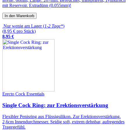
Breite: 60mm, Länge: 207mm. Befeuchtet, transprarent, zylindrisch
mit Reservoir. Extradünn (0.055mm)!
In den Warenkorb
Nur wenig am Lager (
1-2 Tage*
)
(8,95 € pro Stück)
8
,
95
€
Erecto Cock Essentials
Single Cock Ring: zur Erektionsverstärkung
Flexibler Penisring aus Flüssigsilikon. Zur Erektionsverstärkung.
2,6cm Innendurchmesser. Seidig soft, extrem dehnbar, aufregendes
Tragegefühl.