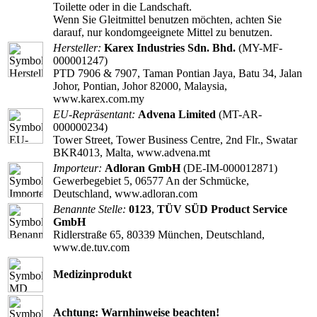
Toilette oder in die Landschaft.
Wenn Sie Gleitmittel benutzen möchten, achten Sie
darauf, nur kondomgeeignete Mittel zu benutzen.
Hersteller:
Karex Industries Sdn. Bhd.
(MY-MF-
000001247)
PTD 7906 & 7907, Taman Pontian Jaya, Batu 34, Jalan
Johor, Pontian, Johor 82000, Malaysia,
www.karex.com.my
EU-Repräsentant:
Advena Limited
(MT-AR-
000000234)
Tower Street, Tower Business Centre, 2nd Flr., Swatar
BKR4013, Malta, www.advena.mt
Importeur:
Adloran GmbH
(DE-IM-000012871)
Gewerbegebiet 5, 06577 An der Schmücke,
Deutschland, www.adloran.com
Benannte Stelle:
0123
,
TÜV SÜD Product Service
GmbH
Ridlerstraße 65, 80339 München, Deutschland,
www.de.tuv.com
Medizinprodukt
Achtung: Warnhinweise beachten!