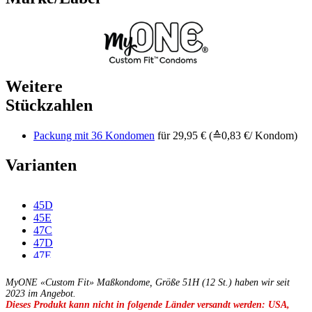
Weitere
Stückzahlen
Packung mit 36 Kondomen
für 29,95 € (≙0,83 €/ Kondom)
Varianten
45D
45E
47C
47D
47E
47F
49C
MyONE «Custom Fit» Maßkondome, Größe 51H (12 St.) haben wir seit
49D
2023 im Angebot.
Dieses Produkt kann nicht in folgende Länder versandt werden: USA,
49E