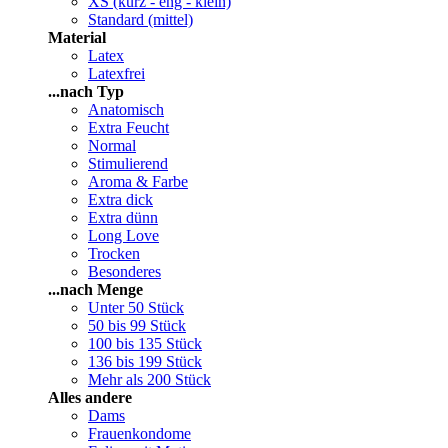
XS (kurz - eng - klein)
Standard (mittel)
Material
Latex
Latexfrei
...nach Typ
Anatomisch
Extra Feucht
Normal
Stimulierend
Aroma & Farbe
Extra dick
Extra dünn
Long Love
Trocken
Besonderes
...nach Menge
Unter 50 Stück
50 bis 99 Stück
100 bis 135 Stück
136 bis 199 Stück
Mehr als 200 Stück
Alles andere
Dams
Frauenkondome