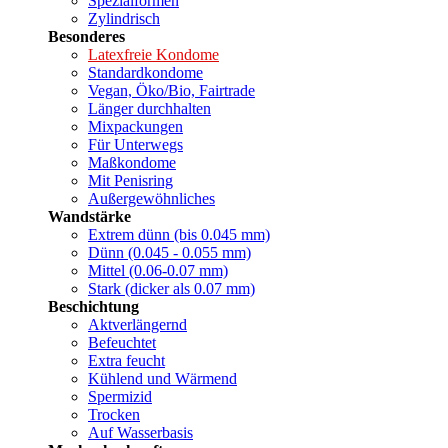
Spezialformen
Zylindrisch
Besonderes
Latexfreie Kondome
Standardkondome
Vegan, Öko/Bio, Fairtrade
Länger durchhalten
Mixpackungen
Für Unterwegs
Maßkondome
Mit Penisring
Außergewöhnliches
Wandstärke
Extrem dünn (bis 0.045 mm)
Dünn (0.045 - 0.055 mm)
Mittel (0.06-0.07 mm)
Stark (dicker als 0.07 mm)
Beschichtung
Aktverlängernd
Befeuchtet
Extra feucht
Kühlend und Wärmend
Spermizid
Trocken
Auf Wasserbasis