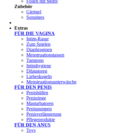
Folien mit Motiv
Zubehör
Gleitgel
Sonstiges
Test Sets
Extras
FÜR DIE VAGINA
Intim-Rasur
Zum Spielen
Diaphragmen
Menstruationstassen
Tampons
Intimhygiene
Dilatatoren
Liebeskugeln
Menstruationsunterwäsche
FÜR DEN PENIS
Penishüllen
Penisringe
Masturbatoren
Penispumpen
Penisverlängerung
Pflegeprodukte
FÜR DEN ANUS
Toys