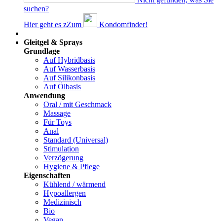
suchen?
Hier geht es z
Z
um
Kondomfinder!
Dams
Gleitgel & Sprays
Grundlage
Auf Hybridbasis
Auf Wasserbasis
Auf Silikonbasis
Auf Ölbasis
Anwendung
Oral / mit Geschmack
Massage
Für Toys
Anal
Standard (Universal)
Stimulation
Verzögerung
Hygiene & Pflege
Eigenschaften
Kühlend / wärmend
Hypoallergen
Medizinisch
Bio
Vegan