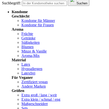
Suchbegriff:
Suchen
Kondome
Geschlecht
Kondome für Männer
Kondome für Frauen
Aroma
Früchte
Getränke
Süßigkeiten
Blumen
Minze & Vanille
Aroma-Mix
Material
Latex
Hypoallergen
Latexfrei
Für Veganer
Zertifiziert vegan
Andere Marken
Größen
Extra groß / lang / weit
Extra klein / schmal / eng
Maßgeschneidert
Sets