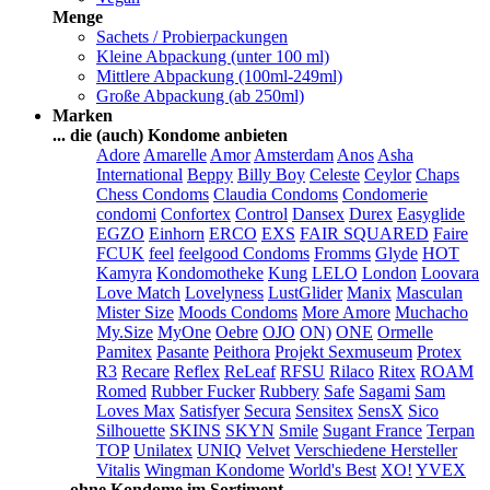
Menge
Sachets / Probierpackungen
Kleine Abpackung (unter 100 ml)
Mittlere Abpackung (100ml-249ml)
Große Abpackung (ab 250ml)
Marken
... die (auch) Kondome anbieten
Adore
Amarelle
Amor
Amsterdam
Anos
Asha
International
Beppy
Billy Boy
Celeste
Ceylor
Chaps
Chess Condoms
Claudia Condoms
Condomerie
condomi
Confortex
Control
Dansex
Durex
Easyglide
EGZO
Einhorn
ERCO
EXS
FAIR SQUARED
Faire
FCUK
feel
feelgood Condoms
Fromms
Glyde
HOT
Kamyra
Kondomotheke
Kung
LELO
London
Loovara
Love Match
Lovelyness
LustGlider
Manix
Masculan
Mister Size
Moods Condoms
More Amore
Muchacho
My.Size
MyOne
Oebre
OJO
ON)
ONE
Ormelle
Pamitex
Pasante
Peithora
Projekt Sexmuseum
Protex
R3
Recare
Reflex
ReLeaf
RFSU
Rilaco
Ritex
ROAM
Romed
Rubber Fucker
Rubbery
Safe
Sagami
Sam
Loves Max
Satisfyer
Secura
Sensitex
SensX
Sico
Silhouette
SKINS
SKYN
Smile
Sugant France
Terpan
TOP
Unilatex
UNIQ
Velvet
Verschiedene Hersteller
Vitalis
Wingman Kondome
World's Best
XO!
YVEX
... ohne Kondome im Sortiment