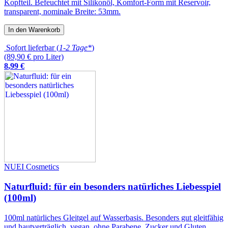
Kopfteil. Befeuchtet mit Silikonöl, Komfort-Form mit Reservoir,
transparent, nominale Breite: 53mm.
In den Warenkorb
Sofort lieferbar (
1-2 Tage*
)
(89,90 € pro Liter)
8
,
99
€
NUEI Cosmetics
Naturfluid: für ein besonders natürliches Liebesspiel
(100ml)
100ml natürliches Gleitgel auf Wasserbasis. Besonders gut gleitfähig
und hautverträglich, vegan, ohne Parabene, Zucker und Gluten.