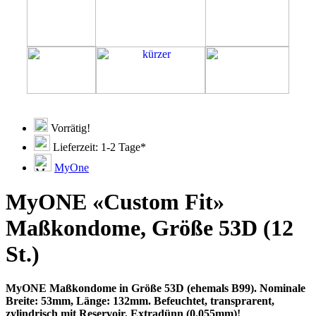
Vorrätig!
Lieferzeit: 1-2 Tage*
MyOne
MyONE «Custom Fit»
Maßkondome, Größe 53D (12
St.)
MyONE Maßkondome in Größe 53D (ehemals B99). Nominale
Breite: 53mm, Länge: 132mm. Befeuchtet, transprarent,
zylindrisch mit Reservoir. Extradünn (0.055mm)!