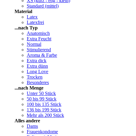
XS (kurz - eng - klein)
Standard (mittel)
Material
Latex
Latexfrei
...nach Typ
Anatomisch
Extra Feucht
Normal
Stimulierend
Aroma & Farbe
Extra dick
Extra dünn
Long Love
Trocken
Besonderes
...nach Menge
Unter 50 Stück
50 bis 99 Stück
100 bis 135 Stück
136 bis 199 Stück
Mehr als 200 Stück
Alles andere
Dams
Frauenkondome