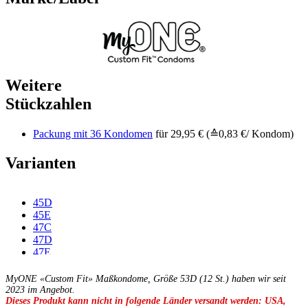
Weitere
Stückzahlen
Packung mit 36 Kondomen
für 29,95 € (≙0,83 €/ Kondom)
Varianten
45D
45E
47C
47D
47E
47F
49C
MyONE «Custom Fit» Maßkondome, Größe 53D (12 St.) haben wir seit
49D
2023 im Angebot.
Dieses Produkt kann nicht in folgende Länder versandt werden: USA,
49E