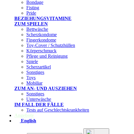
Bondage
Fisting
Pride
BEZIEHUNGSVITAMINE
ZUM SPIELEN
Bettwäsche
Scherzkondome
Fingerkondome
Toy-Cover / Schutzhüllen
Körperschmuck
Pflege und Reinigung
Spiele
Scherzartikel
Sonstiges
Toys
Mobiliar
ZUM AN- UND AUSZIEHEN
Sonstiges
Unterwäsche
IM FALL DER FÄLLE
Tests auf Geschlechtskrankheiten
Angebote
English