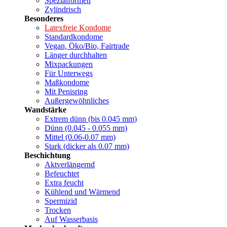
Spezialformen
Zylindrisch
Besonderes
Latexfreie Kondome
Standardkondome
Vegan, Öko/Bio, Fairtrade
Länger durchhalten
Mixpackungen
Für Unterwegs
Maßkondome
Mit Penisring
Außergewöhnliches
Wandstärke
Extrem dünn (bis 0.045 mm)
Dünn (0.045 - 0.055 mm)
Mittel (0.06-0.07 mm)
Stark (dicker als 0.07 mm)
Beschichtung
Aktverlängernd
Befeuchtet
Extra feucht
Kühlend und Wärmend
Spermizid
Trocken
Auf Wasserbasis