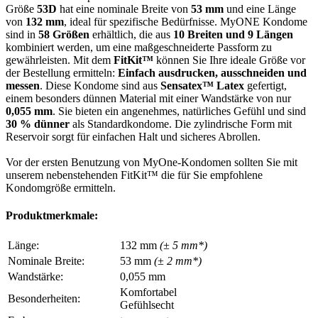
Größe
53D
hat eine nominale Breite von
53 mm
und eine Länge
von
132 mm
, ideal für spezifische Bedürfnisse. MyONE Kondome
sind in
58 Größen
erhältlich, die aus
10 Breiten und 9 Längen
kombiniert werden, um eine maßgeschneiderte Passform zu
gewährleisten. Mit dem
FitKit™
können Sie Ihre ideale Größe vor
der Bestellung ermitteln:
Einfach ausdrucken, ausschneiden und
messen
. Diese Kondome sind aus
Sensatex™ Latex
gefertigt,
einem besonders dünnen Material mit einer Wandstärke von nur
0,055 mm
. Sie bieten ein angenehmes, natürliches Gefühl und sind
30 % dünner
als Standardkondome. Die zylindrische Form mit
Reservoir sorgt für einfachen Halt und sicheres Abrollen.
Vor der ersten Benutzung von MyOne-Kondomen sollten Sie mit
unserem nebenstehenden FitKit™ die für Sie empfohlene
Kondomgröße ermitteln.
Produktmerkmale:
Länge:
132 mm
(± 5 mm*)
Nominale Breite:
53 mm
(± 2 mm*)
Wandstärke:
0,055 mm
Komfortabel
Besonderheiten:
Gefühlsecht