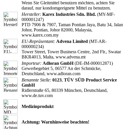
Wenn Sie Gleitmittel benutzen möchten, achten Sie
darauf, nur kondomgeeignete Mittel zu benutzen.
Hersteller:
Karex Industries Sdn. Bhd.
(MY-MF-
000001247)
PTD 7906 & 7907, Taman Pontian Jaya, Batu 34, Jalan
Johor, Pontian, Johor 82000, Malaysia,
www.karex.com.my
EU-Repräsentant:
Advena Limited
(MT-AR-
000000234)
Tower Street, Tower Business Centre, 2nd Flr., Swatar
BKR4013, Malta, www.advena.mt
Importeur:
Adloran GmbH
(DE-IM-000012871)
Gewerbegebiet 5, 06577 An der Schmücke,
Deutschland, www.adloran.com
Benannte Stelle:
0123
,
TÜV SÜD Product Service
GmbH
Ridlerstraße 65, 80339 München, Deutschland,
www.de.tuv.com
Medizinprodukt
Achtung: Warnhinweise beachten!