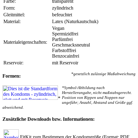
Farbe:
transparent
Form:
zylindrisch
Gleitmittel:
befeuchtet
Material:
Latex (Naturkautschuk)
Vegan
Spermizidfrei
Parfümfrei
Materialeigenschaften:
Geschmacksneutral
Farbstofffrei
Benzocainfrei
Reservoir:
mit Reservoir
*gesetzlich zulässige Maßabweichung
Formen:
*Symbol-Abbildung nach
Herstellerangabe, nicht maßstabsgerecht.
Position von Rippen und Noppen nur
*
ungefähr; Anzahl, Abstand und Größe ggf.
abweichend.
Zusätzliche Downloads bzw. Informationen:
FitKit zum Bestimmen der Kondomgröße
(Format: PDF,