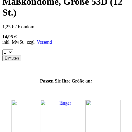
Maßkondome, Größe 53D (12
60E
60F
St.)
60G
60H
60J
1,25 € / Kondom
60K
60L
14,95 €
64E
inkl. MwSt., zzgl.
Versand
64F
64G
64K
Eintüten
64L
64M
69H
69J
Passen Sie Ihre Größe an:
69K
69L
69M