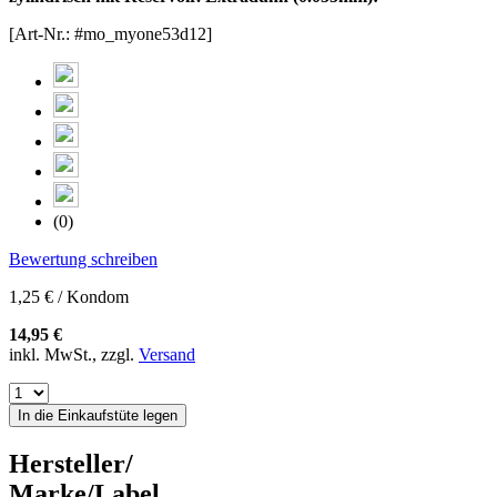
[Art-Nr.: #mo_myone53d12]
(0)
Bewertung schreiben
1,25 € / Kondom
14,95 €
inkl. MwSt., zzgl.
Versand
In die Einkaufstüte legen
Hersteller/
Marke/Label