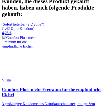
Kunden, die dieses Produkt gekauft
haben, haben auch folgende Produkte
gekauft:
Sofort lieferbar (
1-2 Tage*
)
(1,42 € pro Kondom)
4
,
25
€
Vitalis
Comfort Plus: mehr Freiraum für die empfindliche
Eichel
3 großzügige Kondome aus Naturkautschuklatex, mit großem