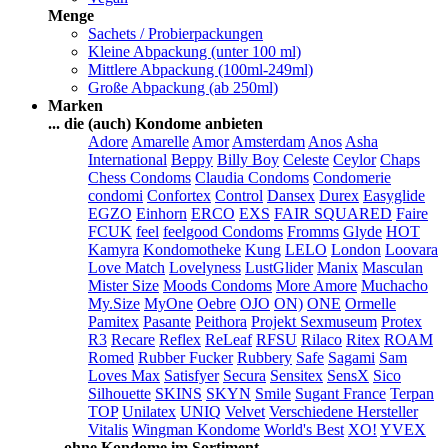
Menge
Sachets / Probierpackungen
Kleine Abpackung (unter 100 ml)
Mittlere Abpackung (100ml-249ml)
Große Abpackung (ab 250ml)
Marken
... die (auch) Kondome anbieten
Adore
Amarelle
Amor
Amsterdam
Anos
Asha
International
Beppy
Billy Boy
Celeste
Ceylor
Chaps
Chess Condoms
Claudia Condoms
Condomerie
condomi
Confortex
Control
Dansex
Durex
Easyglide
EGZO
Einhorn
ERCO
EXS
FAIR SQUARED
Faire
FCUK
feel
feelgood Condoms
Fromms
Glyde
HOT
Kamyra
Kondomotheke
Kung
LELO
London
Loovara
Love Match
Lovelyness
LustGlider
Manix
Masculan
Mister Size
Moods Condoms
More Amore
Muchacho
My.Size
MyOne
Oebre
OJO
ON)
ONE
Ormelle
Pamitex
Pasante
Peithora
Projekt Sexmuseum
Protex
R3
Recare
Reflex
ReLeaf
RFSU
Rilaco
Ritex
ROAM
Romed
Rubber Fucker
Rubbery
Safe
Sagami
Sam
Loves Max
Satisfyer
Secura
Sensitex
SensX
Sico
Silhouette
SKINS
SKYN
Smile
Sugant France
Terpan
TOP
Unilatex
UNIQ
Velvet
Verschiedene Hersteller
Vitalis
Wingman Kondome
World's Best
XO!
YVEX
... ohne Kondome im Sortiment