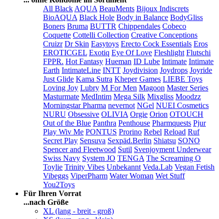
All Black
AQUA
BeauMents
Bijoux Indiscrets
BioAQUA
Black Hole
Body in Balance
BodyGliss
Boners
Bruma
BUTTR
Chippendales
Cobeco
Coquette
Cottelli Collection
Creative Conceptions
Cruizr
Dr Skin
Easytoys
Erecto Cock Essentials
Eros
EROTICGEL
Exotiq
Eye Of Love
Fleshlight
Flutschi
FPPR.
Hot Fantasy
Hueman
ID Lube
Intimate
Intimate
Earth
IntimateLine
INTT
Joydivision
Joydrops
Joyride
Just Glide
Kama Sutra
Kheper Games
LIEBE Toys
Loving Joy
Lubry
M For Men
Magoon
Master Series
Masturmate
MedIntim
Mega Silk
Mixgliss
Moodzz
Morningstar Pharma
nevernot
NGel
NUEI Cosmetics
NURU
Obsessive
OLIVIA
Orgie
Orion
OTOUCH
Out of the Blue
Panthra
Penthouse
Pharmquests
Pjur
Play Wiv Me
PONTUS
Prorino
Rebel
Reload
Ruf
Secret Play
Sensuva
Sexpäd.Berlin
Shiatsu
SONO
Spencer and Fleetwood
Sutil
Svenjoyment Underwear
Swiss Navy
System JO
TENGA
The Screaming O
Toylie
Trinity Vibes
Unbekannt
Veda.Lab
Vegan Fetish
Vibeggs
ViperPharm
Water Woman
Wet Stuff
You2Toys
Für Ihren Vorrat
...nach Größe
XL (lang - breit - groß)