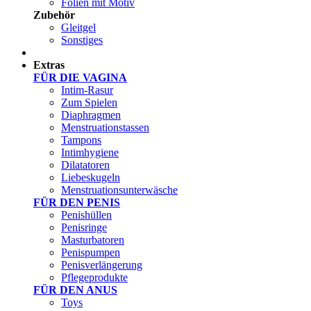
Folien mit Motiv
Zubehör
Gleitgel
Sonstiges
Test Sets
Extras
FÜR DIE VAGINA
Intim-Rasur
Zum Spielen
Diaphragmen
Menstruationstassen
Tampons
Intimhygiene
Dilatatoren
Liebeskugeln
Menstruationsunterwäsche
FÜR DEN PENIS
Penishüllen
Penisringe
Masturbatoren
Penispumpen
Penisverlängerung
Pflegeprodukte
FÜR DEN ANUS
Toys