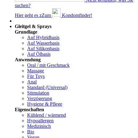
suchen?
Hier geht es z
Z
um
Kondomfinder!
Dams
Gleitgel & Sprays
Grundlage
Auf Hybridbasis
Auf Wasserbasis
Auf Silikonbasis
Auf Ölbasis
Anwendung
Oral / mit Geschmack
Massage
Für Toys
Anal
Standard (Universal)
Stimulation
Verzögerung
Hygiene & Pflege
Eigenschaften
Kühlend / wärmend
Hypoallergen
Medizinisch
Bio
Vegan