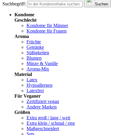
Suchbegriff:
Suchen
Kondome
Geschlecht
Kondome für Männer
Kondome für Frauen
Aroma
Früchte
Getränke
Süßigkeiten
Blumen
Minze & Vanille
Aroma-Mix
Material
Latex
Hypoallergen
Latexfrei
Für Veganer
Zertifiziert vegan
Andere Marken
Größen
Extra groß / lang / weit
Extra klein / schmal / eng
Maßgeschneidert
Sets