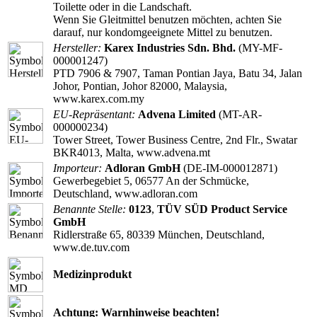
Toilette oder in die Landschaft.
Wenn Sie Gleitmittel benutzen möchten, achten Sie
darauf, nur kondomgeeignete Mittel zu benutzen.
Hersteller:
Karex Industries Sdn. Bhd.
(MY-MF-
000001247)
PTD 7906 & 7907, Taman Pontian Jaya, Batu 34, Jalan
Johor, Pontian, Johor 82000, Malaysia,
www.karex.com.my
EU-Repräsentant:
Advena Limited
(MT-AR-
000000234)
Tower Street, Tower Business Centre, 2nd Flr., Swatar
BKR4013, Malta, www.advena.mt
Importeur:
Adloran GmbH
(DE-IM-000012871)
Gewerbegebiet 5, 06577 An der Schmücke,
Deutschland, www.adloran.com
Benannte Stelle:
0123
,
TÜV SÜD Product Service
GmbH
Ridlerstraße 65, 80339 München, Deutschland,
www.de.tuv.com
Medizinprodukt
Achtung: Warnhinweise beachten!