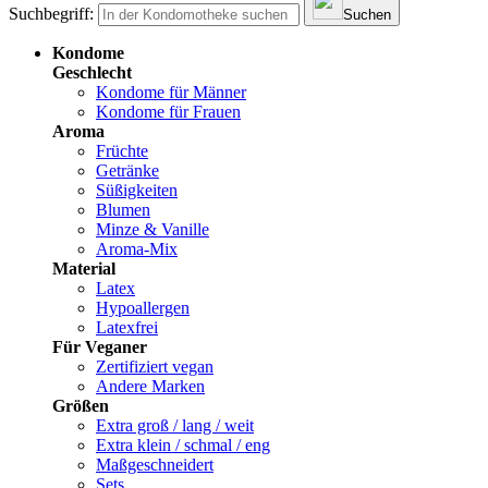
Suchbegriff:
Suchen
Kondome
Geschlecht
Kondome für Männer
Kondome für Frauen
Aroma
Früchte
Getränke
Süßigkeiten
Blumen
Minze & Vanille
Aroma-Mix
Material
Latex
Hypoallergen
Latexfrei
Für Veganer
Zertifiziert vegan
Andere Marken
Größen
Extra groß / lang / weit
Extra klein / schmal / eng
Maßgeschneidert
Sets