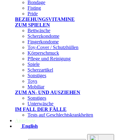
Bondage
Fisting
Pride
BEZIEHUNGSVITAMINE
ZUM SPIELEN
Bettwäsche
Scherzkondome
Fingerkondome
Toy-Cover / Schutzhüllen
Körperschmuck
Pflege und Reinigung
Spiele
Scherzartikel
Sonstiges
Toys
Mobiliar
ZUM AN- UND AUSZIEHEN
Sonstiges
Unterwäsche
IM FALL DER FÄLLE
Tests auf Geschlechtskrankheiten
Angebote
English