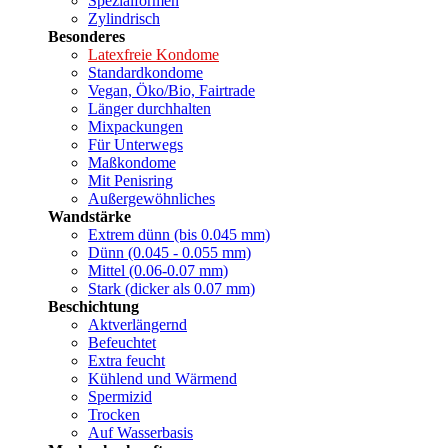
Spezialformen
Zylindrisch
Besonderes
Latexfreie Kondome
Standardkondome
Vegan, Öko/Bio, Fairtrade
Länger durchhalten
Mixpackungen
Für Unterwegs
Maßkondome
Mit Penisring
Außergewöhnliches
Wandstärke
Extrem dünn (bis 0.045 mm)
Dünn (0.045 - 0.055 mm)
Mittel (0.06-0.07 mm)
Stark (dicker als 0.07 mm)
Beschichtung
Aktverlängernd
Befeuchtet
Extra feucht
Kühlend und Wärmend
Spermizid
Trocken
Auf Wasserbasis