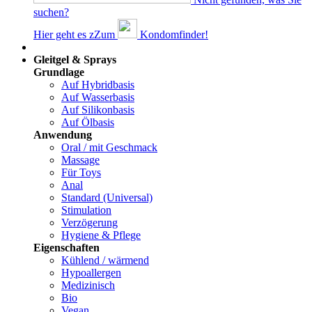
suchen?
Hier geht es z
Z
um
Kondomfinder!
Dams
Gleitgel & Sprays
Grundlage
Auf Hybridbasis
Auf Wasserbasis
Auf Silikonbasis
Auf Ölbasis
Anwendung
Oral / mit Geschmack
Massage
Für Toys
Anal
Standard (Universal)
Stimulation
Verzögerung
Hygiene & Pflege
Eigenschaften
Kühlend / wärmend
Hypoallergen
Medizinisch
Bio
Vegan