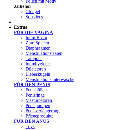
Folien mit Motiv
Zubehör
Gleitgel
Sonstiges
Test Sets
Extras
FÜR DIE VAGINA
Intim-Rasur
Zum Spielen
Diaphragmen
Menstruationstassen
Tampons
Intimhygiene
Dilatatoren
Liebeskugeln
Menstruationsunterwäsche
FÜR DEN PENIS
Penishüllen
Penisringe
Masturbatoren
Penispumpen
Penisverlängerung
Pflegeprodukte
FÜR DEN ANUS
Toys