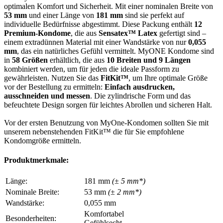
optimalen Komfort und Sicherheit. Mit einer nominalen Breite von
53 mm
und einer Länge von
181 mm
sind sie perfekt auf
individuelle Bedürfnisse abgestimmt. Diese Packung enthält
12
Premium-Kondome
, die aus
Sensatex™ Latex
gefertigt sind –
einem extradünnen Material mit einer Wandstärke von nur
0,055
mm
, das ein natürliches Gefühl vermittelt. MyONE Kondome sind
in
58 Größen
erhältlich, die aus
10 Breiten und 9 Längen
kombiniert werden, um für jeden die ideale Passform zu
gewährleisten. Nutzen Sie das
FitKit™
, um Ihre optimale Größe
vor der Bestellung zu ermitteln:
Einfach ausdrucken,
ausschneiden und messen
. Die zylindrische Form und das
befeuchtete Design sorgen für leichtes Abrollen und sicheren Halt.
Vor der ersten Benutzung von MyOne-Kondomen sollten Sie mit
unserem nebenstehenden FitKit™ die für Sie empfohlene
Kondomgröße ermitteln.
Produktmerkmale:
Länge:
181 mm
(± 5 mm*)
Nominale Breite:
53 mm
(± 2 mm*)
Wandstärke:
0,055 mm
Komfortabel
Besonderheiten:
Gefühlsecht