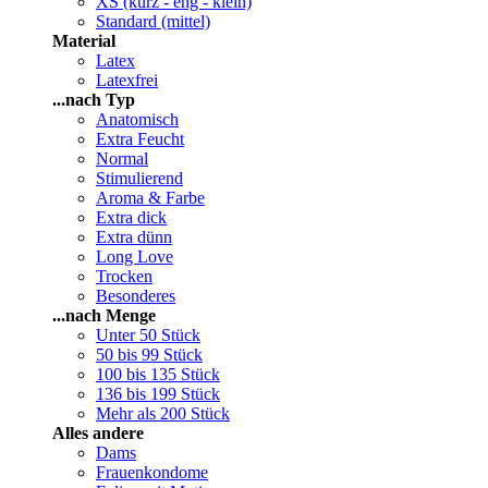
XS (kurz - eng - klein)
Standard (mittel)
Material
Latex
Latexfrei
...nach Typ
Anatomisch
Extra Feucht
Normal
Stimulierend
Aroma & Farbe
Extra dick
Extra dünn
Long Love
Trocken
Besonderes
...nach Menge
Unter 50 Stück
50 bis 99 Stück
100 bis 135 Stück
136 bis 199 Stück
Mehr als 200 Stück
Alles andere
Dams
Frauenkondome