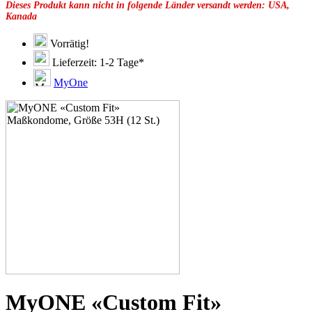
Dieses Produkt kann nicht in folgende Länder versandt werden: USA,
49E
Kanada
49F
49G
51C
Vorrätig!
51D
Lieferzeit: 1-2 Tage*
51E
51F
MyOne
51G
51H
53C
53D
53E
53F
53G
55D
55E
55F
55G
55H
55J
57D
57E
57F
57G
MyONE «Custom Fit»
57H