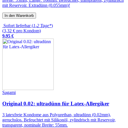
Breite: 53mm, Länge: 168mm. Befeuchtet, transprarent, zylindrisch
mit Reservoir. Extradünn (0.055mm)!
In den Warenkorb
Sofort lieferbar (
1-2 Tage*
)
(3,32 € pro Kondom)
9
,
95
€
Sagami
Original 0.02: ultradünn für Latex-Allergiker
3 latexfreie Kondome aus Polyurethan, ultradünn (0.02mm),
geruchslos. Befeuchtet mit Silikonöl, zylindrisch mit Reservoir,
transparent, nominale Breite: 55mm.