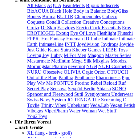
All Black
AQUA
BeauMents
Bijoux Indiscrets
BioAQUA
Black Hole
Body in Balance
BodyGliss
Boners
Bruma
BUTTR
Chippendales
Cobeco
Coquette
Cottelli Collection
Creative Conceptions
Cruizr
Dr Skin
Easytoys
Erecto Cock Essentials
Eros
EROTICGEL
Exotiq
Eye Of Love
Fleshlight
Flutschi
FPPR.
Hot Fantasy
Hueman
ID Lube
Intimate
Intimate
Earth
IntimateLine
INTT
Joydivision
Joydrops
Joyride
Just Glide
Kama Sutra
Kheper Games
LIEBE Toys
Loving Joy
Lubry
M For Men
Magoon
Master Series
Masturmate
MedIntim
Mega Silk
Mixgliss
Moodzz
Morningstar Pharma
nevernot
NGel
NUEI Cosmetics
NURU
Obsessive
OLIVIA
Orgie
Orion
OTOUCH
Out of the Blue
Panthra
Penthouse
Pharmquests
Pjur
Play Wiv Me
PONTUS
Prorino
Rebel
Reload
Ruf
Secret Play
Sensuva
Sexpäd.Berlin
Shiatsu
SONO
Spencer and Fleetwood
Sutil
Svenjoyment Underwear
Swiss Navy
System JO
TENGA
The Screaming O
Toylie
Trinity Vibes
Unbekannt
Veda.Lab
Vegan Fetish
Vibeggs
ViperPharm
Water Woman
Wet Stuff
You2Toys
Für Ihren Vorrat
...nach Größe
XL (lang - breit - groß)