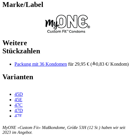
Marke/Label
Weitere
Stückzahlen
Packung mit 36 Kondomen
für 29,95 € (≙0,83 €/ Kondom)
Varianten
45D
45E
47C
47D
47E
47F
49C
MyONE «Custom Fit» Maßkondome, Größe 53H (12 St.) haben wir seit
49D
2023 im Angebot.