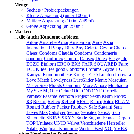
Menge
Sachets / Probierpackungen
Kleine Abpackung (unter 100 ml)
Mittlere Abpackung (100ml-249ml)
Große Abpackung (ab 250ml)
Marken
... die (auch) Kondome anbieten
Adore
Amarelle
Amor
Amsterdam
Anos
Asha
International
Beppy
Billy Boy
Celeste
Ceylor
Chaps
Chess Condoms
Claudia Condoms
Condomerie
condomi
Confortex
Control
Dansex
Durex
Easyglide
EGZO
Einhorn
ERCO
EXS
FAIR SQUARED
Faire
FCUK
feel
feelgood Condoms
Fromms
Glyde
HOT
Kamyra
Kondomotheke
Kung
LELO
London
Loovara
Love Match
Lovelyness
LustGlider
Manix
Masculan
Mister Size
Moods Condoms
More Amore
Muchacho
My.Size
MyOne
Oebre
OJO
ON)
ONE
Ormelle
Pamitex
Pasante
Peithora
Projekt Sexmuseum
Protex
R3
Recare
Reflex
ReLeaf
RFSU
Rilaco
Ritex
ROAM
Romed
Rubber Fucker
Rubbery
Safe
Sagami
Sam
Loves Max
Satisfyer
Secura
Sensitex
SensX
Sico
Silhouette
SKINS
SKYN
Smile
Sugant France
Terpan
TOP
Unilatex
UNIQ
Velvet
Verschiedene Hersteller
Vitalis
Wingman Kondome
World's Best
XO!
YVEX
... ohne Kondome im Sortiment