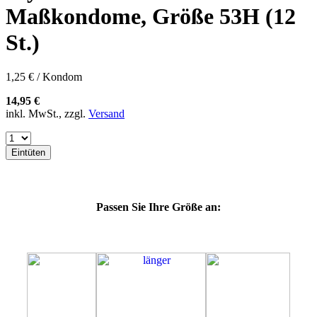
57K
Maßkondome, Größe 53H (12
60E
60F
St.)
60G
60H
60J
1,25 € / Kondom
60K
60L
14,95 €
64E
inkl. MwSt., zzgl.
Versand
64F
64G
64K
Eintüten
64L
64M
69H
69J
Passen Sie Ihre Größe an:
69K
69L
69M