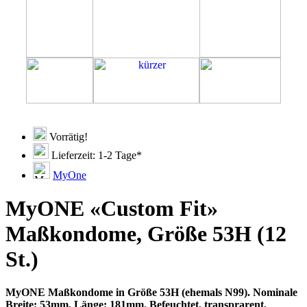
Vorrätig!
Lieferzeit: 1-2 Tage*
MyOne
MyONE «Custom Fit»
Maßkondome, Größe 53H (12
St.)
MyONE Maßkondome in Größe 53H (ehemals N99). Nominale
Breite: 53mm, Länge: 181mm. Befeuchtet, transprarent,