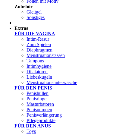
Folien mit Motiv
Zubehör
Gleitgel
Sonstiges
Test Sets
Extras
FÜR DIE VAGINA
Intim-Rasur
Zum Spielen
Diaphragmen
Menstruationstassen
Tampons
Intimhygiene
Dilatatoren
Liebeskugeln
Menstruationsunterwäsche
FÜR DEN PENIS
Penishüllen
Penisringe
Masturbatoren
Penispumpen
Penisverlängerung
Pflegeprodukte
FÜR DEN ANUS
Toys