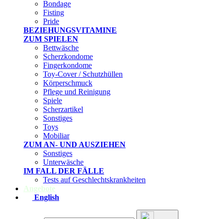
Bondage
Fisting
Pride
BEZIEHUNGSVITAMINE
ZUM SPIELEN
Bettwäsche
Scherzkondome
Fingerkondome
Toy-Cover / Schutzhüllen
Körperschmuck
Pflege und Reinigung
Spiele
Scherzartikel
Sonstiges
Toys
Mobiliar
ZUM AN- UND AUSZIEHEN
Sonstiges
Unterwäsche
IM FALL DER FÄLLE
Tests auf Geschlechtskrankheiten
Angebote
English