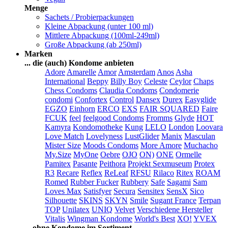
Menge
Sachets / Probierpackungen
Kleine Abpackung (unter 100 ml)
Mittlere Abpackung (100ml-249ml)
Große Abpackung (ab 250ml)
Marken
... die (auch) Kondome anbieten
Adore
Amarelle
Amor
Amsterdam
Anos
Asha
International
Beppy
Billy Boy
Celeste
Ceylor
Chaps
Chess Condoms
Claudia Condoms
Condomerie
condomi
Confortex
Control
Dansex
Durex
Easyglide
EGZO
Einhorn
ERCO
EXS
FAIR SQUARED
Faire
FCUK
feel
feelgood Condoms
Fromms
Glyde
HOT
Kamyra
Kondomotheke
Kung
LELO
London
Loovara
Love Match
Lovelyness
LustGlider
Manix
Masculan
Mister Size
Moods Condoms
More Amore
Muchacho
My.Size
MyOne
Oebre
OJO
ON)
ONE
Ormelle
Pamitex
Pasante
Peithora
Projekt Sexmuseum
Protex
R3
Recare
Reflex
ReLeaf
RFSU
Rilaco
Ritex
ROAM
Romed
Rubber Fucker
Rubbery
Safe
Sagami
Sam
Loves Max
Satisfyer
Secura
Sensitex
SensX
Sico
Silhouette
SKINS
SKYN
Smile
Sugant France
Terpan
TOP
Unilatex
UNIQ
Velvet
Verschiedene Hersteller
Vitalis
Wingman Kondome
World's Best
XO!
YVEX
... ohne Kondome im Sortiment