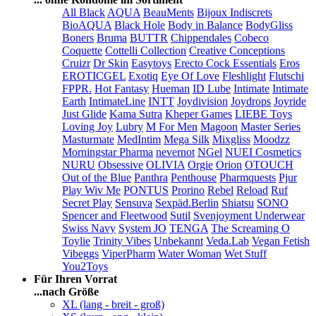
All Black
AQUA
BeauMents
Bijoux Indiscrets
BioAQUA
Black Hole
Body in Balance
BodyGliss
Boners
Bruma
BUTTR
Chippendales
Cobeco
Coquette
Cottelli Collection
Creative Conceptions
Cruizr
Dr Skin
Easytoys
Erecto Cock Essentials
Eros
EROTICGEL
Exotiq
Eye Of Love
Fleshlight
Flutschi
FPPR.
Hot Fantasy
Hueman
ID Lube
Intimate
Intimate
Earth
IntimateLine
INTT
Joydivision
Joydrops
Joyride
Just Glide
Kama Sutra
Kheper Games
LIEBE Toys
Loving Joy
Lubry
M For Men
Magoon
Master Series
Masturmate
MedIntim
Mega Silk
Mixgliss
Moodzz
Morningstar Pharma
nevernot
NGel
NUEI Cosmetics
NURU
Obsessive
OLIVIA
Orgie
Orion
OTOUCH
Out of the Blue
Panthra
Penthouse
Pharmquests
Pjur
Play Wiv Me
PONTUS
Prorino
Rebel
Reload
Ruf
Secret Play
Sensuva
Sexpäd.Berlin
Shiatsu
SONO
Spencer and Fleetwood
Sutil
Svenjoyment Underwear
Swiss Navy
System JO
TENGA
The Screaming O
Toylie
Trinity Vibes
Unbekannt
Veda.Lab
Vegan Fetish
Vibeggs
ViperPharm
Water Woman
Wet Stuff
You2Toys
Für Ihren Vorrat
...nach Größe
XL (lang - breit - groß)