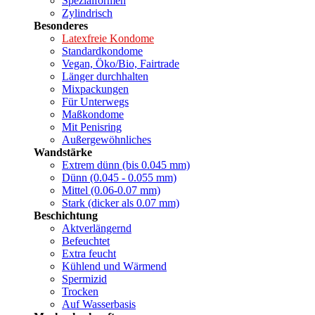
Spezialformen
Zylindrisch
Besonderes
Latexfreie Kondome
Standardkondome
Vegan, Öko/Bio, Fairtrade
Länger durchhalten
Mixpackungen
Für Unterwegs
Maßkondome
Mit Penisring
Außergewöhnliches
Wandstärke
Extrem dünn (bis 0.045 mm)
Dünn (0.045 - 0.055 mm)
Mittel (0.06-0.07 mm)
Stark (dicker als 0.07 mm)
Beschichtung
Aktverlängernd
Befeuchtet
Extra feucht
Kühlend und Wärmend
Spermizid
Trocken
Auf Wasserbasis