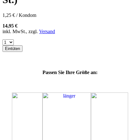
60G
60H
60J
1,25 € / Kondom
60K
60L
14,95 €
64E
inkl. MwSt., zzgl.
Versand
64F
64G
64K
Eintüten
64L
64M
69H
69J
Passen Sie Ihre Größe an:
69K
69L
69M