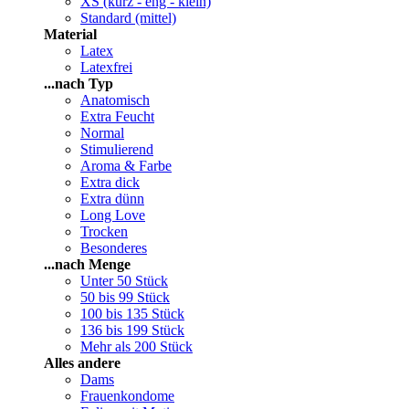
XS (kurz - eng - klein)
Standard (mittel)
Material
Latex
Latexfrei
...nach Typ
Anatomisch
Extra Feucht
Normal
Stimulierend
Aroma & Farbe
Extra dick
Extra dünn
Long Love
Trocken
Besonderes
...nach Menge
Unter 50 Stück
50 bis 99 Stück
100 bis 135 Stück
136 bis 199 Stück
Mehr als 200 Stück
Alles andere
Dams
Frauenkondome