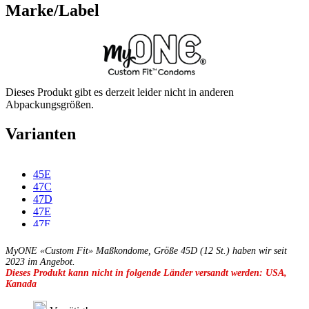
Marke/Label
Dieses Produkt gibt es derzeit leider nicht in anderen
Abpackungsgrößen.
Varianten
45E
47C
47D
47E
47F
49C
49D
MyONE «Custom Fit» Maßkondome, Größe 45D (12 St.) haben wir seit
49E
2023 im Angebot.
Dieses Produkt kann nicht in folgende Länder versandt werden: USA,
49F
Kanada
49G
51C