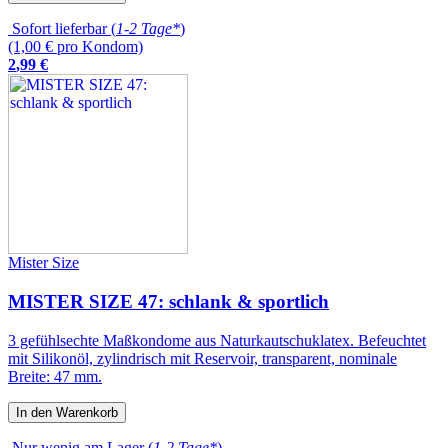
Sofort lieferbar (
1-2 Tage*
)
(1,00 € pro Kondom)
2
,
99
€
Mister Size
MISTER SIZE 47: schlank & sportlich
3 gefühlsechte Maßkondome aus Naturkautschuklatex. Befeuchtet
mit Silikonöl, zylindrisch mit Reservoir, transparent, nominale
Breite: 47 mm.
In den Warenkorb
Nur wenig am Lager (
1-2 Tage*
)