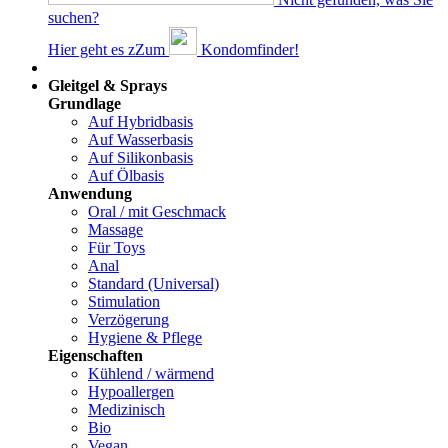
suchen?
Hier geht es z
Z
um
Kondomfinder!
Dams
Gleitgel & Sprays
Grundlage
Auf Hybridbasis
Auf Wasserbasis
Auf Silikonbasis
Auf Ölbasis
Anwendung
Oral / mit Geschmack
Massage
Für Toys
Anal
Standard (Universal)
Stimulation
Verzögerung
Hygiene & Pflege
Eigenschaften
Kühlend / wärmend
Hypoallergen
Medizinisch
Bio
Vegan