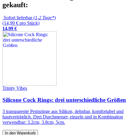
gekauft:
Sofort lieferbar (
1-2 Tage*
)
(14,99 € pro Stück)
14
,
99
€
Trinity Vibes
Silicone Cock Rings: drei unterschiedliche Größen
3 transparente Penisringe aus Silikon, dehnbar, komfortabel und
hautverträglich. Drei Durchmesser, einzeln und in Kombination
verwendbar: 3.2cm, 3.8cm, 5cm.
In den Warenkorb