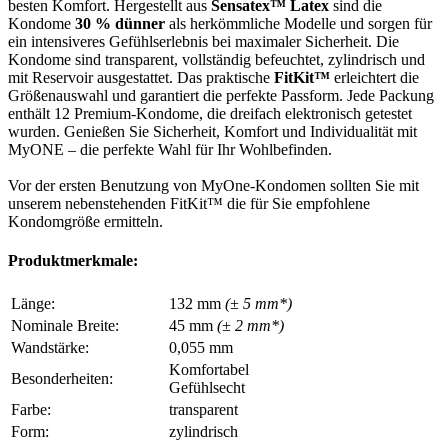
besten Komfort. Hergestellt aus
Sensatex™ Latex
sind die
Kondome
30 % dünner
als herkömmliche Modelle und sorgen für
ein intensiveres Gefühlserlebnis bei maximaler Sicherheit. Die
Kondome sind transparent, vollständig befeuchtet, zylindrisch und
mit Reservoir ausgestattet. Das praktische
FitKit™
erleichtert die
Größenauswahl und garantiert die perfekte Passform. Jede Packung
enthält 12 Premium-Kondome, die dreifach elektronisch getestet
wurden. Genießen Sie Sicherheit, Komfort und Individualität mit
MyONE – die perfekte Wahl für Ihr Wohlbefinden.
Vor der ersten Benutzung von MyOne-Kondomen sollten Sie mit
unserem nebenstehenden FitKit™ die für Sie empfohlene
Kondomgröße ermitteln.
Produktmerkmale:
Länge:
132 mm
(± 5 mm*)
Nominale Breite:
45 mm
(± 2 mm*)
Wandstärke:
0,055 mm
Komfortabel
Besonderheiten:
Gefühlsecht
Farbe:
transparent
Form:
zylindrisch