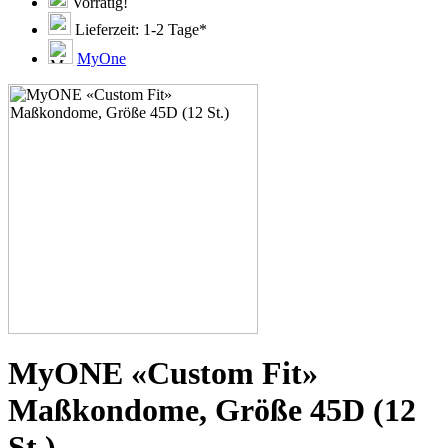
51D
Vorrätig!
51E
Lieferzeit: 1-2 Tage*
51F
51G
MyOne
51H
53C
53D
53E
53F
53G
53H
55D
55E
55F
55G
55H
55J
57D
57E
57F
57G
MyONE «Custom Fit»
57H
57K
Maßkondome, Größe 45D (12
60E
60F
St.)