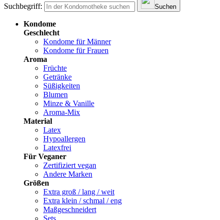
Suchbegriff:
Suchen
Kondome
Geschlecht
Kondome für Männer
Kondome für Frauen
Aroma
Früchte
Getränke
Süßigkeiten
Blumen
Minze & Vanille
Aroma-Mix
Material
Latex
Hypoallergen
Latexfrei
Für Veganer
Zertifiziert vegan
Andere Marken
Größen
Extra groß / lang / weit
Extra klein / schmal / eng
Maßgeschneidert
Sets