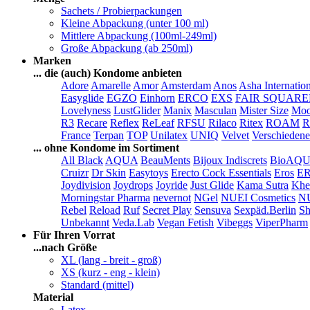
Sachets / Probierpackungen
Kleine Abpackung (unter 100 ml)
Mittlere Abpackung (100ml-249ml)
Große Abpackung (ab 250ml)
Marken
... die (auch) Kondome anbieten
Adore
Amarelle
Amor
Amsterdam
Anos
Asha Internatio
Easyglide
EGZO
Einhorn
ERCO
EXS
FAIR SQUAR
Lovelyness
LustGlider
Manix
Masculan
Mister Size
Moo
R3
Recare
Reflex
ReLeaf
RFSU
Rilaco
Ritex
ROAM
R
France
Terpan
TOP
Unilatex
UNIQ
Velvet
Verschiedene
... ohne Kondome im Sortiment
All Black
AQUA
BeauMents
Bijoux Indiscrets
BioAQ
Cruizr
Dr Skin
Easytoys
Erecto Cock Essentials
Eros
E
Joydivision
Joydrops
Joyride
Just Glide
Kama Sutra
Khe
Morningstar Pharma
nevernot
NGel
NUEI Cosmetics
N
Rebel
Reload
Ruf
Secret Play
Sensuva
Sexpäd.Berlin
Sh
Unbekannt
Veda.Lab
Vegan Fetish
Vibeggs
ViperPharm
Für Ihren Vorrat
...nach Größe
XL (lang - breit - groß)
XS (kurz - eng - klein)
Standard (mittel)
Material
Latex