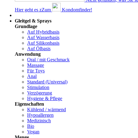
Hier geht es z
Z
um
Kondomfinder!
Dams
Gleitgel & Sprays
Grundlage
Auf Hybridbasis
Auf Wasserbasis
Auf Silikonbasis
Auf Ölbasis
Anwendung
Oral / mit Geschmack
Massage
Für Toys
Anal
Standard (Universal)
Stimulation
Verzögerung
Hygiene & Pflege
Eigenschaften
Kühlend / wärmend
Hypoallergen
Medizinisch
Bio
Vegan
Menge