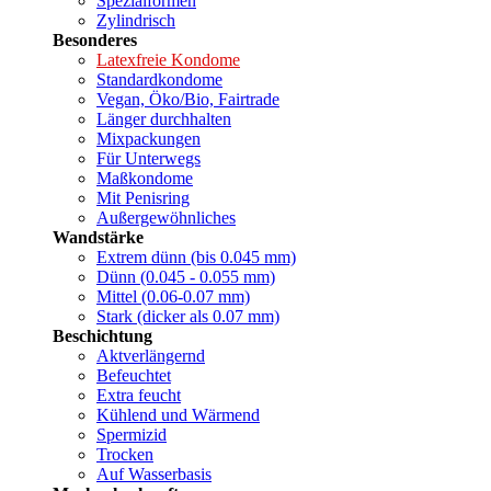
Spezialformen
Zylindrisch
Besonderes
Latexfreie Kondome
Standardkondome
Vegan, Öko/Bio, Fairtrade
Länger durchhalten
Mixpackungen
Für Unterwegs
Maßkondome
Mit Penisring
Außergewöhnliches
Wandstärke
Extrem dünn (bis 0.045 mm)
Dünn (0.045 - 0.055 mm)
Mittel (0.06-0.07 mm)
Stark (dicker als 0.07 mm)
Beschichtung
Aktverlängernd
Befeuchtet
Extra feucht
Kühlend und Wärmend
Spermizid
Trocken
Auf Wasserbasis