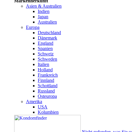
Markenherkunft
Asien & Australien
Indien
Japan
Australien
Europa
Deutschland
Dänemark
England
Spanien
Schweiz
Schweden
Italien
Holland
Frankreich
Finnland
Schottland
Russland
Osteuropa
Amerika
USA
Kolumbien
Nicht gefunden, was Sie s