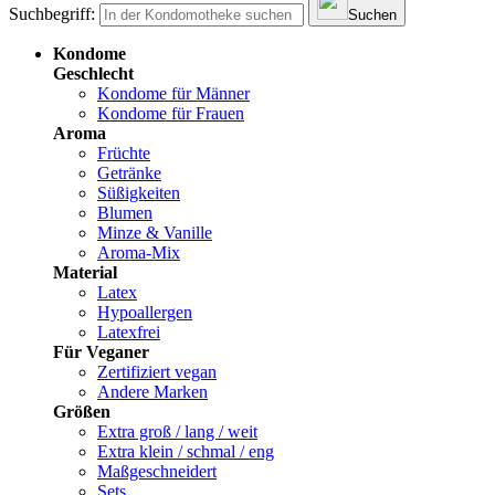
Suchbegriff:
Suchen
Kondome
Geschlecht
Kondome für Männer
Kondome für Frauen
Aroma
Früchte
Getränke
Süßigkeiten
Blumen
Minze & Vanille
Aroma-Mix
Material
Latex
Hypoallergen
Latexfrei
Für Veganer
Zertifiziert vegan
Andere Marken
Größen
Extra groß / lang / weit
Extra klein / schmal / eng
Maßgeschneidert
Sets