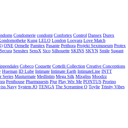
ondoms
Condomerie
condomi
Confortex
Control
Dansex
Durex
Kondomotheke
Kung
LELO
London
Loovara
Love Match
)
ONE
Ormelle
Pamitex
Pasante
Peithora
Projekt Sexmuseum
Protex
Secura
Sensitex
SensX
Sico
Silhouette
SKINS
SKYN
Smile
Sugant
ippendales
Cobeco
Coquette
Cottelli Collection
Creative Conceptions
y
Hueman
ID Lube
Intimate
Intimate Earth
IntimateLine
INTT
r Series
Masturmate
MedIntim
Mega Silk
Mixgliss
Moodzz
hra
Penthouse
Pharmquests
Pjur
Play Wiv Me
PONTUS
Prorino
iss Navy
System JO
TENGA
The Screaming O
Toylie
Trinity Vibes