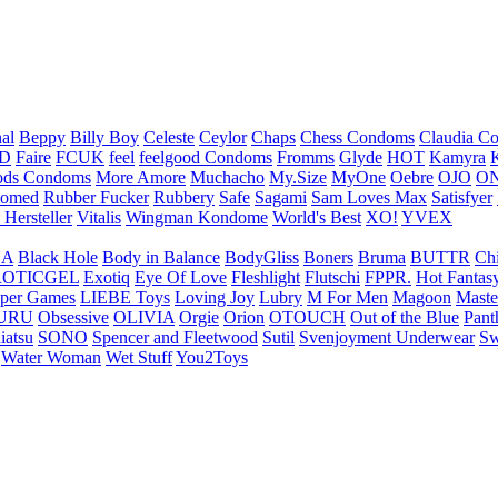
nal
Beppy
Billy Boy
Celeste
Ceylor
Chaps
Chess Condoms
Claudia C
ED
Faire
FCUK
feel
feelgood Condoms
Fromms
Glyde
HOT
Kamyra
ds Condoms
More Amore
Muchacho
My.Size
MyOne
Oebre
OJO
ON
omed
Rubber Fucker
Rubbery
Safe
Sagami
Sam Loves Max
Satisfyer
 Hersteller
Vitalis
Wingman Kondome
World's Best
XO!
YVEX
UA
Black Hole
Body in Balance
BodyGliss
Boners
Bruma
BUTTR
Ch
ROTICGEL
Exotiq
Eye Of Love
Fleshlight
Flutschi
FPPR.
Hot Fantas
per Games
LIEBE Toys
Loving Joy
Lubry
M For Men
Magoon
Maste
URU
Obsessive
OLIVIA
Orgie
Orion
OTOUCH
Out of the Blue
Pant
iatsu
SONO
Spencer and Fleetwood
Sutil
Svenjoyment Underwear
Sw
Water Woman
Wet Stuff
You2Toys