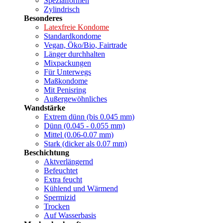
Spezialformen
Zylindrisch
Besonderes
Latexfreie Kondome
Standardkondome
Vegan, Öko/Bio, Fairtrade
Länger durchhalten
Mixpackungen
Für Unterwegs
Maßkondome
Mit Penisring
Außergewöhnliches
Wandstärke
Extrem dünn (bis 0.045 mm)
Dünn (0.045 - 0.055 mm)
Mittel (0.06-0.07 mm)
Stark (dicker als 0.07 mm)
Beschichtung
Aktverlängernd
Befeuchtet
Extra feucht
Kühlend und Wärmend
Spermizid
Trocken
Auf Wasserbasis