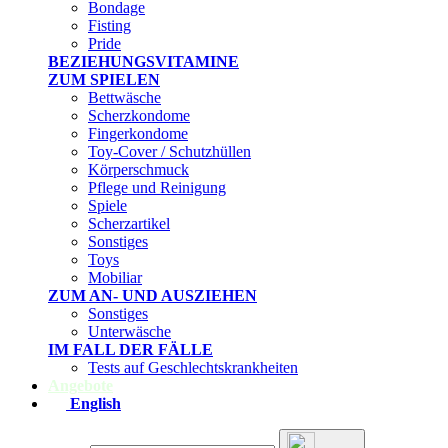
Bondage
Fisting
Pride
BEZIEHUNGSVITAMINE
ZUM SPIELEN
Bettwäsche
Scherzkondome
Fingerkondome
Toy-Cover / Schutzhüllen
Körperschmuck
Pflege und Reinigung
Spiele
Scherzartikel
Sonstiges
Toys
Mobiliar
ZUM AN- UND AUSZIEHEN
Sonstiges
Unterwäsche
IM FALL DER FÄLLE
Tests auf Geschlechtskrankheiten
Angebote
English