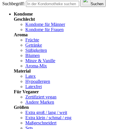
Suchbegriff:
Suchen
Kondome
Geschlecht
Kondome für Männer
Kondome für Frauen
Aroma
Früchte
Getränke
Süßigkeiten
Blumen
Minze & Vanille
Aroma-Mix
Material
Latex
Hypoallergen
Latexfrei
Für Veganer
Zertifiziert vegan
Andere Marken
Größen
Extra groß / lang / weit
Extra klein / schmal / eng
Maßgeschneidert
Sets