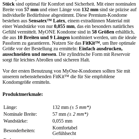
Stück
sind optimal für Komfort und Sicherheit. Mit einer nominalen
Breite von
57 mm
und einer Länge von
132 mm
sind sie präzise auf
individuelle Bedürfnisse abgestimmt. Diese Premium-Kondome
bestehen aus
Sensatex™ Latex
, einem extradünnen Material mit
einer Wandstärke von nur
0,055 mm
, das ein besonders natürliches
Gefühl vermittelt. MyONE Kondome sind in
58 Größen
erhältlich,
die aus
10 Breiten und 9 Längen
kombiniert werden, um die ideale
Passform zu garantieren. Nutzen Sie das
FitKit™
, um Ihre optimale
Größe vor der Bestellung zu ermitteln:
Einfach ausdrucken,
ausschneiden und messen
. Die zylindrische Form mit Reservoir
sorgt für leichtes Abrollen und sicheren Halt.
Vor der ersten Benutzung von MyOne-Kondomen sollten Sie mit
unserem nebenstehenden FitKit™ die für Sie empfohlene
Kondomgröße ermitteln.
Produktmerkmale:
Länge:
132 mm
(± 5 mm*)
Nominale Breite:
57 mm
(± 2 mm*)
Wandstärke:
0,055 mm
Komfortabel
Besonderheiten:
Gefühlsecht