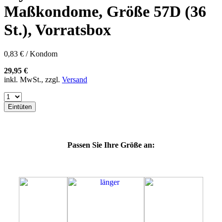
60E
Maßkondome, Größe 57D (36
60F
60G
St.), Vorratsbox
60H
60J
60K
0,83 € / Kondom
60L
64E
29,95 €
64F
inkl. MwSt., zzgl.
Versand
64G
64K
64L
Eintüten
64M
69G
69H
69J
Passen Sie Ihre Größe an:
69K
69L
69M