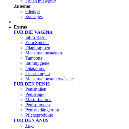
Folien mit Motiv
Zubehör
Gleitgel
Sonstiges
Test Sets
Extras
FÜR DIE VAGINA
Intim-Rasur
Zum Spielen
Diaphragmen
Menstruationstassen
Tampons
Intimhygiene
Dilatatoren
Liebeskugeln
Menstruationsunterwäsche
FÜR DEN PENIS
Penishüllen
Penisringe
Masturbatoren
Penispumpen
Penisverlängerung
Pflegeprodukte
FÜR DEN ANUS
Toys