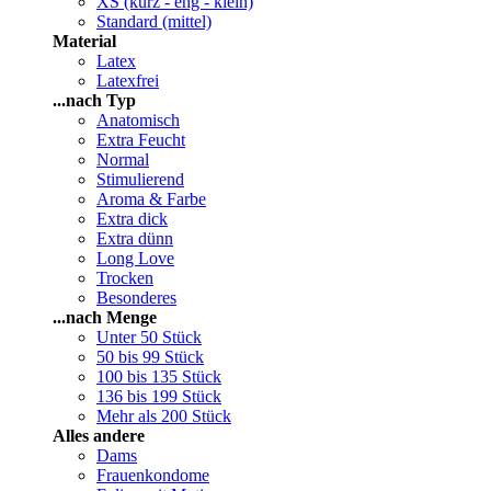
XS (kurz - eng - klein)
Standard (mittel)
Material
Latex
Latexfrei
...nach Typ
Anatomisch
Extra Feucht
Normal
Stimulierend
Aroma & Farbe
Extra dick
Extra dünn
Long Love
Trocken
Besonderes
...nach Menge
Unter 50 Stück
50 bis 99 Stück
100 bis 135 Stück
136 bis 199 Stück
Mehr als 200 Stück
Alles andere
Dams
Frauenkondome