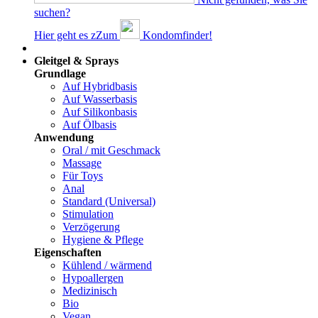
suchen?
Hier geht es z
Z
um
Kondomfinder!
Dams
Gleitgel & Sprays
Grundlage
Auf Hybridbasis
Auf Wasserbasis
Auf Silikonbasis
Auf Ölbasis
Anwendung
Oral / mit Geschmack
Massage
Für Toys
Anal
Standard (Universal)
Stimulation
Verzögerung
Hygiene & Pflege
Eigenschaften
Kühlend / wärmend
Hypoallergen
Medizinisch
Bio
Vegan