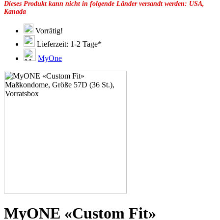
Dieses Produkt kann nicht in folgende Länder versandt werden: USA,
49F
Kanada
49G
51C
51D
Vorrätig!
51E
Lieferzeit: 1-2 Tage*
51F
51G
MyOne
51H
53C
53D
53E
53F
53G
53H
55D
55E
55F
55G
55H
55J
57E
57F
57G
57H
MyONE «Custom Fit»
57K