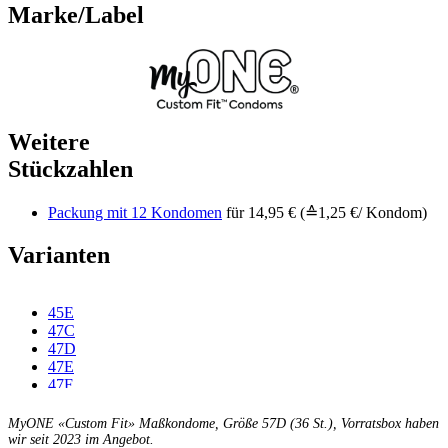
Marke/Label
Weitere
Stückzahlen
Packung mit 12 Kondomen
für 14,95 € (≙1,25 €/ Kondom)
Varianten
45E
47C
47D
47E
47F
49C
49D
MyONE «Custom Fit» Maßkondome, Größe 57D (36 St.), Vorratsbox haben
49E
wir seit 2023 im Angebot.