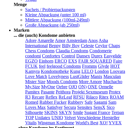
Menge
Sachets / Probierpackungen
Kleine Abpackung (unter 100 ml)
Mittlere Abpackung (100ml-249ml)
Große Abpackung (ab 250ml)
Marken
... die (auch) Kondome anbieten
Adore
Amarelle
Amor
Amsterdam
Anos
Asha
International
Beppy
Billy Boy
Celeste
Ceylor
Chaps
Chess Condoms
Claudia Condoms
Condomerie
condomi
Confortex
Control
Dansex
Durex
Easyglide
EGZO
Einhorn
ERCO
EXS
FAIR SQUARED
Faire
FCUK
feel
feelgood Condoms
Fromms
Glyde
HOT
Kamyra
Kondomotheke
Kung
LELO
London
Loovara
Love Match
Lovelyness
LustGlider
Manix
Masculan
Mister Size
Moods Condoms
More Amore
Muchacho
My.Size
MyOne
Oebre
OJO
ON)
ONE
Ormelle
Pamitex
Pasante
Peithora
Projekt Sexmuseum
Protex
R3
Recare
Reflex
ReLeaf
RFSU
Rilaco
Ritex
ROAM
Romed
Rubber Fucker
Rubbery
Safe
Sagami
Sam
Loves Max
Satisfyer
Secura
Sensitex
SensX
Sico
Silhouette
SKINS
SKYN
Smile
Sugant France
Terpan
TOP
Unilatex
UNIQ
Velvet
Verschiedene Hersteller
Vitalis
Wingman Kondome
World's Best
XO!
YVEX
... ohne Kondome im Sortiment