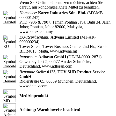
Wenn Sie Gleitmittel benutzen möchten, achten Sie
darauf, nur kondomgeeignete Mittel zu benutzen.
Hersteller:
Karex Industries Sdn. Bhd.
(MY-MF-
000001247)
PTD 7906 & 7907, Taman Pontian Jaya, Batu 34, Jalan
Johor, Pontian, Johor 82000, Malaysia,
www.karex.com.my
EU-Repräsentant:
Advena Limited
(MT-AR-
000000234)
Tower Street, Tower Business Centre, 2nd Flr., Swatar
BKR4013, Malta, www.advena.mt
Importeur:
Adloran GmbH
(DE-IM-000012871)
Gewerbegebiet 5, 06577 An der Schmücke,
Deutschland, www.adloran.com
Benannte Stelle:
0123
,
TÜV SÜD Product Service
GmbH
Ridlerstraße 65, 80339 München, Deutschland,
www.de.tuv.com
Medizinprodukt
Achtung: Warnhinweise beachten!