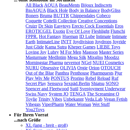
All Black
AQUA
BeauMents
Bijoux Indiscrets
BioAQUA
Black Hole
Body in Balance
BodyGliss
Boners
Bruma
BUTTR
Chippendales
Cobeco
Coquette
Cottelli Collection
Creative Conceptions
Cruizr
Dr Skin
Easytoys
Erecto Cock Essentials
Eros
EROTICGEL
Exotiq
Eye Of Love
Fleshlight
Flutschi
FPPR.
Hot Fantasy
Hueman
ID Lube
Intimate
Intimate
Earth
IntimateLine
INTT
Joydivision
Joydrops
Joyride
Just Glide
Kama Sutra
Kheper Games
LIEBE Toys
Loving Joy
Lubry
M For Men
Magoon
Master Series
Masturmate
MedIntim
Mega Silk
Mixgliss
Moodzz
Morningstar Pharma
nevernot
NGel
NUEI Cosmetics
NURU
Obsessive
OLIVIA
Orgie
Orion
OTOUCH
Out of the Blue
Panthra
Penthouse
Pharmquests
Pjur
Play Wiv Me
PONTUS
Prorino
Rebel
Reload
Ruf
Secret Play
Sensuva
Sexpäd.Berlin
Shiatsu
SONO
Spencer and Fleetwood
Sutil
Svenjoyment Underwear
Swiss Navy
System JO
TENGA
The Screaming O
Toylie
Trinity Vibes
Unbekannt
Veda.Lab
Vegan Fetish
Vibeggs
ViperPharm
Water Woman
Wet Stuff
You2Toys
Für Ihren Vorrat
...nach Größe
XL (lang - breit - groß)