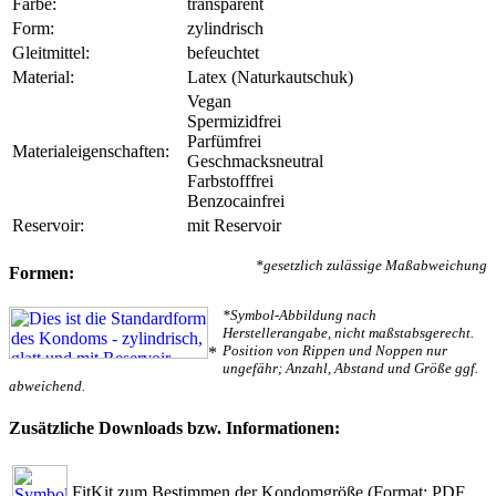
Farbe:
transparent
Form:
zylindrisch
Gleitmittel:
befeuchtet
Material:
Latex (Naturkautschuk)
Vegan
Spermizidfrei
Parfümfrei
Materialeigenschaften:
Geschmacksneutral
Farbstofffrei
Benzocainfrei
Reservoir:
mit Reservoir
*gesetzlich zulässige Maßabweichung
Formen:
*Symbol-Abbildung nach
Herstellerangabe, nicht maßstabsgerecht.
Position von Rippen und Noppen nur
*
ungefähr; Anzahl, Abstand und Größe ggf.
abweichend.
Zusätzliche Downloads bzw. Informationen:
FitKit zum Bestimmen der Kondomgröße
(Format: PDF,