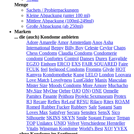
Menge
Sachets / Probierpackungen
Kleine Abpackung (unter 100 ml)
Mittlere Abpackung (100ml-249ml)
Große Abpackung (ab 250ml)
Marken
... die (auch) Kondome anbieten
Adore
Amarelle
Amor
Amsterdam
Anos
Asha
International
Beppy
Billy Boy
Celeste
Ceylor
Chaps
Chess Condoms
Claudia Condoms
Condomerie
condomi
Confortex
Control
Dansex
Durex
Easyglide
EGZO
Einhorn
ERCO
EXS
FAIR SQUARED
Faire
FCUK
feel
feelgood Condoms
Fromms
Glyde
HOT
Kamyra
Kondomotheke
Kung
LELO
London
Loovara
Love Match
Lovelyness
LustGlider
Manix
Masculan
Mister Size
Moods Condoms
More Amore
Muchacho
My.Size
MyOne
Oebre
OJO
ON)
ONE
Ormelle
Pamitex
Pasante
Peithora
Projekt Sexmuseum
Protex
R3
Recare
Reflex
ReLeaf
RFSU
Rilaco
Ritex
ROAM
Romed
Rubber Fucker
Rubbery
Safe
Sagami
Sam
Loves Max
Satisfyer
Secura
Sensitex
SensX
Sico
Silhouette
SKINS
SKYN
Smile
Sugant France
Terpan
TOP
Unilatex
UNIQ
Velvet
Verschiedene Hersteller
Vitalis
Wingman Kondome
World's Best
XO!
YVEX
... ohne Kondome im Sortiment