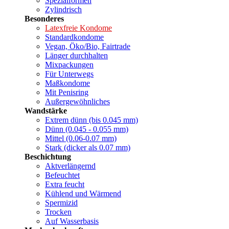
Spezialformen
Zylindrisch
Besonderes
Latexfreie Kondome
Standardkondome
Vegan, Öko/Bio, Fairtrade
Länger durchhalten
Mixpackungen
Für Unterwegs
Maßkondome
Mit Penisring
Außergewöhnliches
Wandstärke
Extrem dünn (bis 0.045 mm)
Dünn (0.045 - 0.055 mm)
Mittel (0.06-0.07 mm)
Stark (dicker als 0.07 mm)
Beschichtung
Aktverlängernd
Befeuchtet
Extra feucht
Kühlend und Wärmend
Spermizid
Trocken
Auf Wasserbasis