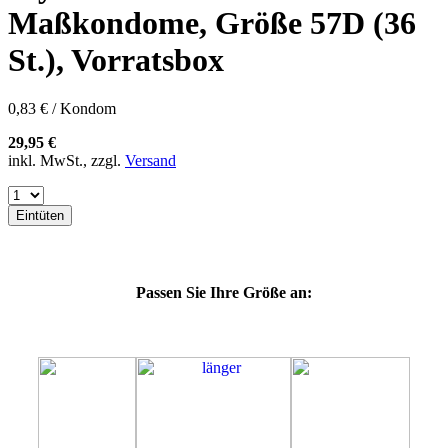
60E
Maßkondome, Größe 57D (36
60F
60G
St.), Vorratsbox
60H
60J
60K
0,83 € / Kondom
60L
64E
29,95 €
64F
inkl. MwSt., zzgl.
Versand
64G
64K
64L
Eintüten
64M
69G
69H
69J
Passen Sie Ihre Größe an:
69K
69L
69M