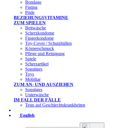
Bondage
Fisting
Pride
BEZIEHUNGSVITAMINE
ZUM SPIELEN
Bettwäsche
Scherzkondome
Fingerkondome
Toy-Cover / Schutzhüllen
Körperschmuck
Pflege und Reinigung
Spiele
Scherzartikel
Sonstiges
Toys
Mobiliar
ZUM AN- UND AUSZIEHEN
Sonstiges
Unterwäsche
IM FALL DER FÄLLE
Tests auf Geschlechtskrankheiten
Angebote
English