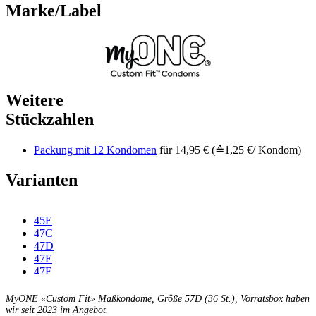
Marke/Label
Weitere
Stückzahlen
Packung mit 12 Kondomen
für 14,95 € (≙1,25 €/ Kondom)
Varianten
45E
47C
47D
47E
47F
49C
49D
MyONE «Custom Fit» Maßkondome, Größe 57D (36 St.), Vorratsbox haben
49E
wir seit 2023 im Angebot.