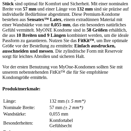
Stück
sind optimal für Komfort und Sicherheit. Mit einer nominalen
Breite von
57 mm
und einer Länge von
132 mm
sind sie präzise auf
individuelle Bedürfnisse abgestimmt. Diese Premium-Kondome
bestehen aus
Sensatex™ Latex
, einem extradünnen Material mit
einer Wandstärke von nur
0,055 mm
, das ein besonders natürliches
Gefühl vermittelt. MyONE Kondome sind in
58 Größen
erhältlich,
die aus
10 Breiten und 9 Längen
kombiniert werden, um die ideale
Passform zu garantieren. Nutzen Sie das
FitKit™
, um Ihre optimale
Größe vor der Bestellung zu ermitteln:
Einfach ausdrucken,
ausschneiden und messen
. Die zylindrische Form mit Reservoir
sorgt für leichtes Abrollen und sicheren Halt.
Vor der ersten Benutzung von MyOne-Kondomen sollten Sie mit
unserem nebenstehenden FitKit™ die für Sie empfohlene
Kondomgröße ermitteln.
Produktmerkmale:
Länge:
132 mm
(± 5 mm*)
Nominale Breite:
57 mm
(± 2 mm*)
Wandstärke:
0,055 mm
Komfortabel
Besonderheiten:
Gefühlsecht