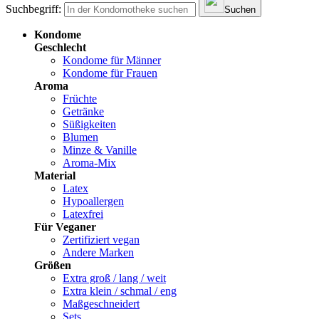
Suchbegriff:
Suchen
Kondome
Geschlecht
Kondome für Männer
Kondome für Frauen
Aroma
Früchte
Getränke
Süßigkeiten
Blumen
Minze & Vanille
Aroma-Mix
Material
Latex
Hypoallergen
Latexfrei
Für Veganer
Zertifiziert vegan
Andere Marken
Größen
Extra groß / lang / weit
Extra klein / schmal / eng
Maßgeschneidert
Sets