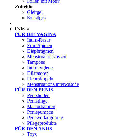
Folien mit Motiv
Zubehör
Gleitgel
Sonstiges
Test Sets
Extras
FÜR DIE VAGINA
Intim-Rasur
Zum Spielen
Diaphragmen
Menstruationstassen
Tampons
Intimhygiene
Dilatatoren
Liebeskugeln
Menstruationsunterwäsche
FÜR DEN PENIS
Penishüllen
Penisringe
Masturbatoren
Penispumpen
Penisverlängerung
Pflegeprodukte
FÜR DEN ANUS
Toys