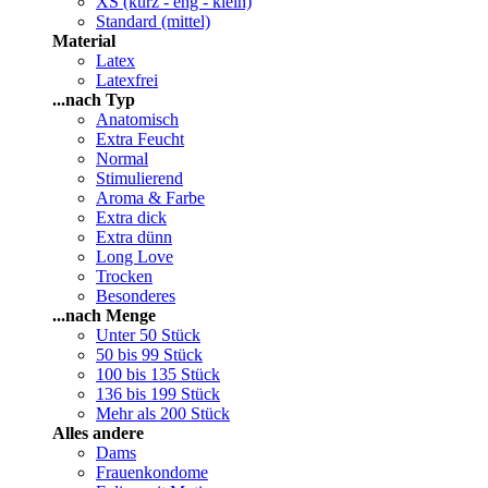
XS (kurz - eng - klein)
Standard (mittel)
Material
Latex
Latexfrei
...nach Typ
Anatomisch
Extra Feucht
Normal
Stimulierend
Aroma & Farbe
Extra dick
Extra dünn
Long Love
Trocken
Besonderes
...nach Menge
Unter 50 Stück
50 bis 99 Stück
100 bis 135 Stück
136 bis 199 Stück
Mehr als 200 Stück
Alles andere
Dams
Frauenkondome