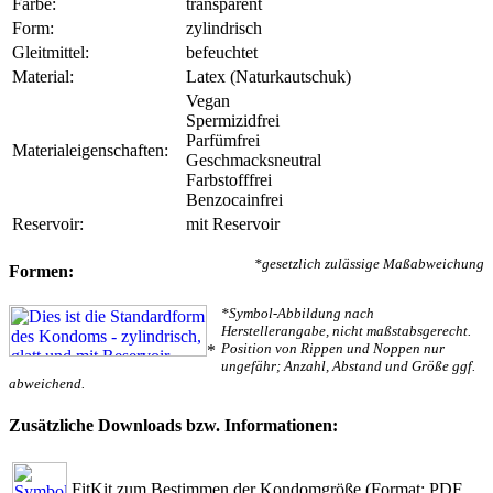
Farbe:
transparent
Form:
zylindrisch
Gleitmittel:
befeuchtet
Material:
Latex (Naturkautschuk)
Vegan
Spermizidfrei
Parfümfrei
Materialeigenschaften:
Geschmacksneutral
Farbstofffrei
Benzocainfrei
Reservoir:
mit Reservoir
*gesetzlich zulässige Maßabweichung
Formen:
*Symbol-Abbildung nach
Herstellerangabe, nicht maßstabsgerecht.
Position von Rippen und Noppen nur
*
ungefähr; Anzahl, Abstand und Größe ggf.
abweichend.
Zusätzliche Downloads bzw. Informationen:
FitKit zum Bestimmen der Kondomgröße
(Format: PDF,