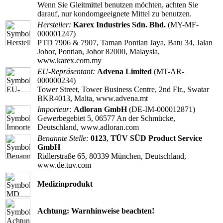
Wenn Sie Gleitmittel benutzen möchten, achten Sie
darauf, nur kondomgeeignete Mittel zu benutzen.
Hersteller:
Karex Industries Sdn. Bhd.
(MY-MF-
000001247)
PTD 7906 & 7907, Taman Pontian Jaya, Batu 34, Jalan
Johor, Pontian, Johor 82000, Malaysia,
www.karex.com.my
EU-Repräsentant:
Advena Limited
(MT-AR-
000000234)
Tower Street, Tower Business Centre, 2nd Flr., Swatar
BKR4013, Malta, www.advena.mt
Importeur:
Adloran GmbH
(DE-IM-000012871)
Gewerbegebiet 5, 06577 An der Schmücke,
Deutschland, www.adloran.com
Benannte Stelle:
0123
,
TÜV SÜD Product Service
GmbH
Ridlerstraße 65, 80339 München, Deutschland,
www.de.tuv.com
Medizinprodukt
Achtung: Warnhinweise beachten!