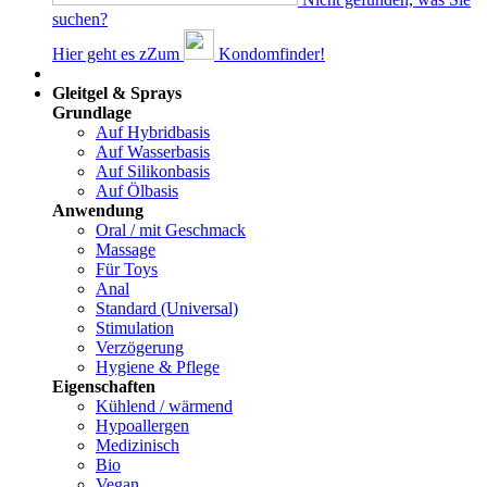
suchen?
Hier geht es z
Z
um
Kondomfinder!
Dams
Gleitgel & Sprays
Grundlage
Auf Hybridbasis
Auf Wasserbasis
Auf Silikonbasis
Auf Ölbasis
Anwendung
Oral / mit Geschmack
Massage
Für Toys
Anal
Standard (Universal)
Stimulation
Verzögerung
Hygiene & Pflege
Eigenschaften
Kühlend / wärmend
Hypoallergen
Medizinisch
Bio
Vegan