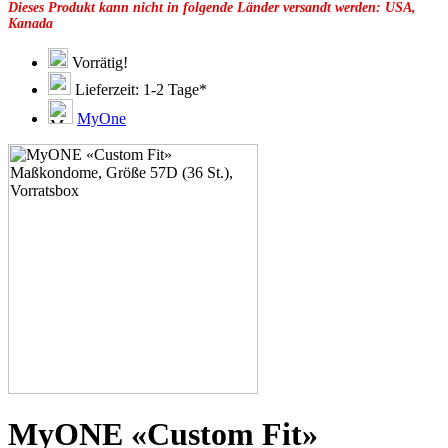
Dieses Produkt kann nicht in folgende Länder versandt werden: USA,
49F
Kanada
49G
51C
51D
Vorrätig!
51E
Lieferzeit: 1-2 Tage*
51F
51G
MyOne
51H
53C
53D
53E
53F
53G
53H
55D
55E
55F
55G
55H
55J
57E
57F
57G
57H
MyONE «Custom Fit»
57K