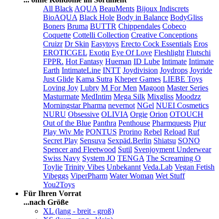
All Black
AQUA
BeauMents
Bijoux Indiscrets
BioAQUA
Black Hole
Body in Balance
BodyGliss
Boners
Bruma
BUTTR
Chippendales
Cobeco
Coquette
Cottelli Collection
Creative Conceptions
Cruizr
Dr Skin
Easytoys
Erecto Cock Essentials
Eros
EROTICGEL
Exotiq
Eye Of Love
Fleshlight
Flutschi
FPPR.
Hot Fantasy
Hueman
ID Lube
Intimate
Intimate
Earth
IntimateLine
INTT
Joydivision
Joydrops
Joyride
Just Glide
Kama Sutra
Kheper Games
LIEBE Toys
Loving Joy
Lubry
M For Men
Magoon
Master Series
Masturmate
MedIntim
Mega Silk
Mixgliss
Moodzz
Morningstar Pharma
nevernot
NGel
NUEI Cosmetics
NURU
Obsessive
OLIVIA
Orgie
Orion
OTOUCH
Out of the Blue
Panthra
Penthouse
Pharmquests
Pjur
Play Wiv Me
PONTUS
Prorino
Rebel
Reload
Ruf
Secret Play
Sensuva
Sexpäd.Berlin
Shiatsu
SONO
Spencer and Fleetwood
Sutil
Svenjoyment Underwear
Swiss Navy
System JO
TENGA
The Screaming O
Toylie
Trinity Vibes
Unbekannt
Veda.Lab
Vegan Fetish
Vibeggs
ViperPharm
Water Woman
Wet Stuff
You2Toys
Für Ihren Vorrat
...nach Größe
XL (lang - breit - groß)