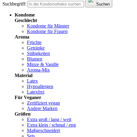
Suchbegriff:
Suchen
Kondome
Geschlecht
Kondome für Männer
Kondome für Frauen
Aroma
Früchte
Getränke
Süßigkeiten
Blumen
Minze & Vanille
Aroma-Mix
Material
Latex
Hypoallergen
Latexfrei
Für Veganer
Zertifiziert vegan
Andere Marken
Größen
Extra groß / lang / weit
Extra klein / schmal / eng
Maßgeschneidert
Sets