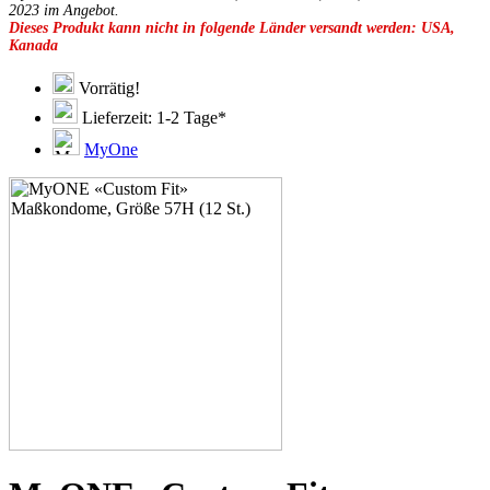
49D
2023 im Angebot.
Dieses Produkt kann nicht in folgende Länder versandt werden: USA,
49E
Kanada
49F
49G
51C
Vorrätig!
51D
Lieferzeit: 1-2 Tage*
51E
51F
MyOne
51G
51H
53C
53D
53E
53F
53G
53H
55D
55E
55F
55G
55H
55J
57D
57E
57F