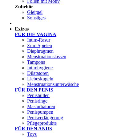
Folien mit Motiv
Zubehör
Gleitgel
Sonstiges
Test Sets
Extras
FÜR DIE VAGINA
Intim-Rasur
Zum Spielen
Diaphragmen
Menstruationstassen
Tampons
Intimhygiene
Dilatatoren
Liebeskugeln
Menstruationsunterwäsche
FÜR DEN PENIS
Penishüllen
Penisringe
Masturbatoren
Penispumpen
Penisverlängerung
Pflegeprodukte
FÜR DEN ANUS
Toys