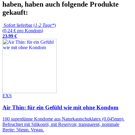
haben, haben auch folgende Produkte
gekauft:
Sofort lieferbar (
1-2 Tage*
)
(0,24 € pro Kondom)
23
,
99
€
EXS
Air Thin: für ein Gefühl wie mit ohne Kondom
100 superdünne Kondome aus Naturkautschuklatex (0.045mm).
Befeuchtet mit Silikonöl, mit Reservoir, transparent, nominale
Breite: 56mm. Vegan.