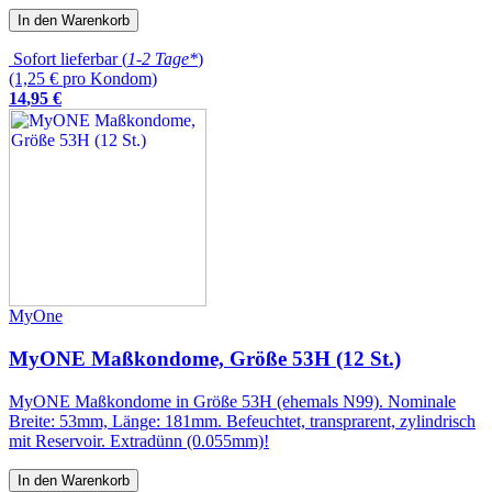
In den Warenkorb
Sofort lieferbar (
1-2 Tage*
)
(1,25 € pro Kondom)
14
,
95
€
MyOne
MyONE Maßkondome, Größe 53H (12 St.)
MyONE Maßkondome in Größe 53H (ehemals N99). Nominale
Breite: 53mm, Länge: 181mm. Befeuchtet, transprarent, zylindrisch
mit Reservoir. Extradünn (0.055mm)!
In den Warenkorb