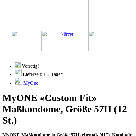
Vorrätig!
Lieferzeit: 1-2 Tage*
MyOne
MyONE «Custom Fit»
Maßkondome, Größe 57H (12
St.)
MyONE Maßkondome in Größe 57H (ehemals N17). Nominale