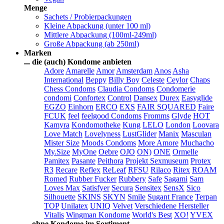
Menge
Sachets / Probierpackungen
Kleine Abpackung (unter 100 ml)
Mittlere Abpackung (100ml-249ml)
Große Abpackung (ab 250ml)
Marken
... die (auch) Kondome anbieten
Adore
Amarelle
Amor
Amsterdam
Anos
Asha
International
Beppy
Billy Boy
Celeste
Ceylor
Chaps
Chess Condoms
Claudia Condoms
Condomerie
condomi
Confortex
Control
Dansex
Durex
Easyglide
EGZO
Einhorn
ERCO
EXS
FAIR SQUARED
Faire
FCUK
feel
feelgood Condoms
Fromms
Glyde
HOT
Kamyra
Kondomotheke
Kung
LELO
London
Loovara
Love Match
Lovelyness
LustGlider
Manix
Masculan
Mister Size
Moods Condoms
More Amore
Muchacho
My.Size
MyOne
Oebre
OJO
ON)
ONE
Ormelle
Pamitex
Pasante
Peithora
Projekt Sexmuseum
Protex
R3
Recare
Reflex
ReLeaf
RFSU
Rilaco
Ritex
ROAM
Romed
Rubber Fucker
Rubbery
Safe
Sagami
Sam
Loves Max
Satisfyer
Secura
Sensitex
SensX
Sico
Silhouette
SKINS
SKYN
Smile
Sugant France
Terpan
TOP
Unilatex
UNIQ
Velvet
Verschiedene Hersteller
Vitalis
Wingman Kondome
World's Best
XO!
YVEX
... ohne Kondome im Sortiment