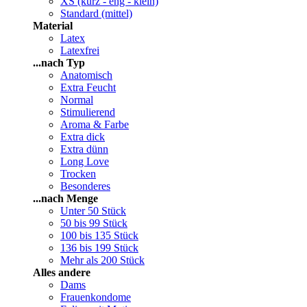
XS (kurz - eng - klein)
Standard (mittel)
Material
Latex
Latexfrei
...nach Typ
Anatomisch
Extra Feucht
Normal
Stimulierend
Aroma & Farbe
Extra dick
Extra dünn
Long Love
Trocken
Besonderes
...nach Menge
Unter 50 Stück
50 bis 99 Stück
100 bis 135 Stück
136 bis 199 Stück
Mehr als 200 Stück
Alles andere
Dams
Frauenkondome