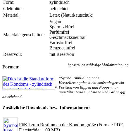
Form:
zylindrisch
Gleitmittel:
befeuchtet
Material:
Latex (Naturkautschuk)
Vegan
Spermizidfrei
Parfümfrei
Materialeigenschaften:
Geschmacksneutral
Farbstofffrei
Benzocainfrei
Reservoir:
mit Reservoir
*gesetzlich zulässige Maßabweichung
Formen:
*Symbol-Abbildung nach
Herstellerangabe, nicht maßstabsgerecht.
Position von Rippen und Noppen nur
*
ungefähr; Anzahl, Abstand und Größe ggf.
abweichend.
Zusätzliche Downloads bzw. Informationen:
FitKit zum Bestimmen der Kondomgröße
(Format: PDF,
Dateigröße: 1.09 MB)