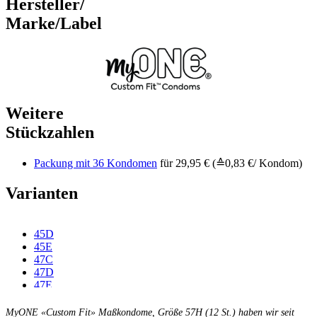
Hersteller/
Marke/Label
Weitere
Stückzahlen
Packung mit 36 Kondomen
für 29,95 € (≙0,83 €/ Kondom)
Varianten
45D
45E
47C
47D
47E
47F
49C
MyONE «Custom Fit» Maßkondome, Größe 57H (12 St.) haben wir seit