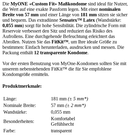
Die
MyONE «Custom Fit» Maßkondome
sind ideal für Nutzer,
die Wert auf eine exakte Passform legen. Mit einer
nominalen
Breite von 57 mm
und einer Länge von
181 mm
sitzen sie sicher
und bequem. Das extradünne
Sensatex™ Latex
(Wandstärke:
0,055 mm
) sorgt für hohe Sensibilität. Die zylindrische Form mit
Reservoir verbessert den Sitz und reduziert das Risiko des
Aufrollens. Eine durchgehende Befeuchtung erleichtert das
Abrollen. Nutzen Sie das
FitKit™
, um Ihre ideale Größe zu
bestimmen: Einfach herunterladen, ausdrucken und messen. Die
Packung enthält
12 transparente Kondome
.
Vor der ersten Benutzung von MyOne-Kondomen sollten Sie mit
unserem nebenstehenden FitKit™ die für Sie empfohlene
Kondomgröße ermitteln.
Produktmerkmale:
Länge:
181 mm
(± 5 mm*)
Nominale Breite:
57 mm
(± 2 mm*)
Wandstärke:
0,055 mm
Komfortabel
Besonderheiten:
Gefühlsecht
Farbe:
transparent