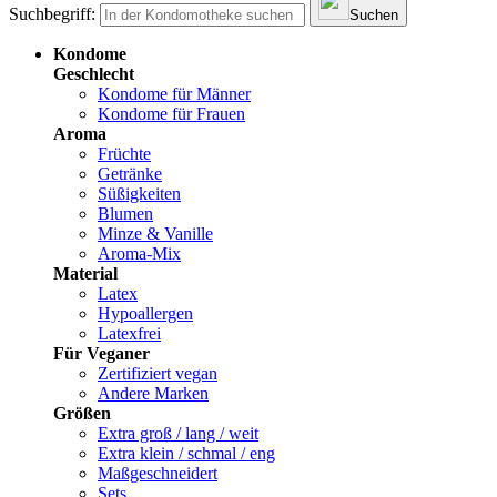
Suchbegriff:
Suchen
Kondome
Geschlecht
Kondome für Männer
Kondome für Frauen
Aroma
Früchte
Getränke
Süßigkeiten
Blumen
Minze & Vanille
Aroma-Mix
Material
Latex
Hypoallergen
Latexfrei
Für Veganer
Zertifiziert vegan
Andere Marken
Größen
Extra groß / lang / weit
Extra klein / schmal / eng
Maßgeschneidert
Sets