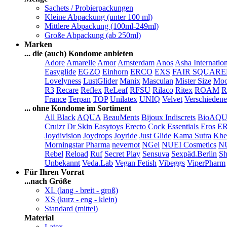
Sachets / Probierpackungen
Kleine Abpackung (unter 100 ml)
Mittlere Abpackung (100ml-249ml)
Große Abpackung (ab 250ml)
Marken
... die (auch) Kondome anbieten
Adore
Amarelle
Amor
Amsterdam
Anos
Asha Internatio
Easyglide
EGZO
Einhorn
ERCO
EXS
FAIR SQUAR
Lovelyness
LustGlider
Manix
Masculan
Mister Size
Moo
R3
Recare
Reflex
ReLeaf
RFSU
Rilaco
Ritex
ROAM
R
France
Terpan
TOP
Unilatex
UNIQ
Velvet
Verschiedene
... ohne Kondome im Sortiment
All Black
AQUA
BeauMents
Bijoux Indiscrets
BioAQ
Cruizr
Dr Skin
Easytoys
Erecto Cock Essentials
Eros
E
Joydivision
Joydrops
Joyride
Just Glide
Kama Sutra
Khe
Morningstar Pharma
nevernot
NGel
NUEI Cosmetics
N
Rebel
Reload
Ruf
Secret Play
Sensuva
Sexpäd.Berlin
Sh
Unbekannt
Veda.Lab
Vegan Fetish
Vibeggs
ViperPharm
Für Ihren Vorrat
...nach Größe
XL (lang - breit - groß)
XS (kurz - eng - klein)
Standard (mittel)
Material
Latex