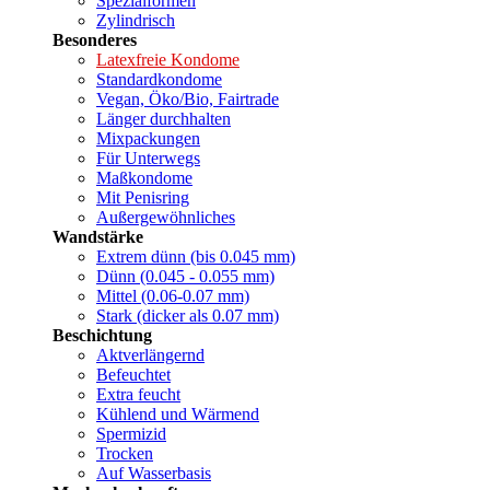
Spezialformen
Zylindrisch
Besonderes
Latexfreie Kondome
Standardkondome
Vegan, Öko/Bio, Fairtrade
Länger durchhalten
Mixpackungen
Für Unterwegs
Maßkondome
Mit Penisring
Außergewöhnliches
Wandstärke
Extrem dünn (bis 0.045 mm)
Dünn (0.045 - 0.055 mm)
Mittel (0.06-0.07 mm)
Stark (dicker als 0.07 mm)
Beschichtung
Aktverlängernd
Befeuchtet
Extra feucht
Kühlend und Wärmend
Spermizid
Trocken
Auf Wasserbasis