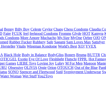
nal
Beppy
Billy Boy
Celeste
Ceylor
Chaps
Chess Condoms
Claudia C
ED
Faire
FCUK
feel
feelgood Condoms
Fromms
Glyde
HOT
Kamyra
ds Condoms
More Amore
Muchacho
My.Size
MyOne
Oebre
OJO
ON
omed
Rubber Fucker
Rubbery
Safe
Sagami
Sam Loves Max
Satisfyer
 Hersteller
Vitalis
Wingman Kondome
World's Best
XO!
YVEX
UA
Black Hole
Body in Balance
BodyGliss
Boners
Bruma
BUTTR
Ch
ROTICGEL
Exotiq
Eye Of Love
Fleshlight
Flutschi
FPPR.
Hot Fantas
per Games
LIEBE Toys
Loving Joy
Lubry
M For Men
Magoon
Maste
URU
Obsessive
OLIVIA
Orgie
Orion
OTOUCH
Out of the Blue
Pant
iatsu
SONO
Spencer and Fleetwood
Sutil
Svenjoyment Underwear
Sw
Water Woman
Wet Stuff
You2Toys