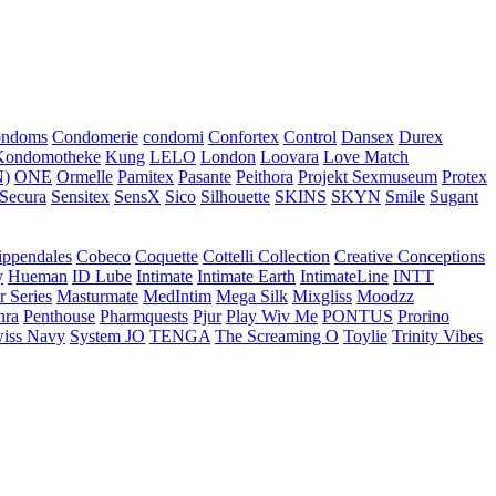
ondoms
Condomerie
condomi
Confortex
Control
Dansex
Durex
Kondomotheke
Kung
LELO
London
Loovara
Love Match
)
ONE
Ormelle
Pamitex
Pasante
Peithora
Projekt Sexmuseum
Protex
Secura
Sensitex
SensX
Sico
Silhouette
SKINS
SKYN
Smile
Sugant
ippendales
Cobeco
Coquette
Cottelli Collection
Creative Conceptions
y
Hueman
ID Lube
Intimate
Intimate Earth
IntimateLine
INTT
r Series
Masturmate
MedIntim
Mega Silk
Mixgliss
Moodzz
hra
Penthouse
Pharmquests
Pjur
Play Wiv Me
PONTUS
Prorino
iss Navy
System JO
TENGA
The Screaming O
Toylie
Trinity Vibes