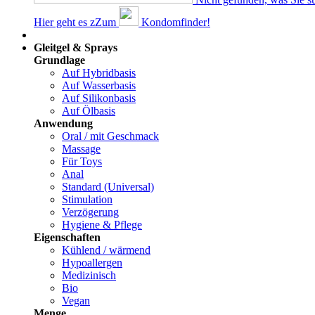
Hier geht es z
Z
um
Kondomfinder!
Dams
Gleitgel & Sprays
Grundlage
Auf Hybridbasis
Auf Wasserbasis
Auf Silikonbasis
Auf Ölbasis
Anwendung
Oral / mit Geschmack
Massage
Für Toys
Anal
Standard (Universal)
Stimulation
Verzögerung
Hygiene & Pflege
Eigenschaften
Kühlend / wärmend
Hypoallergen
Medizinisch
Bio
Vegan
Menge