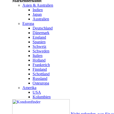
Markenherkunft
Asien & Australien
Indien
Japan
Australien
Europa
Deutschland
Dänemark
England
Spanien
Schweiz
Schweden
Italien
Holland
Frankreich
Finnland
Schottland
Russland
Osteuropa
Amerika
USA
Kolumbien
Nicht gefunden, was Sie s