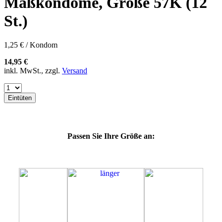
Maßkondome, Größe 57K (12
60E
60F
St.)
60G
60H
60J
1,25 € / Kondom
60K
60L
14,95 €
64E
inkl. MwSt., zzgl.
Versand
64F
64G
64K
Eintüten
64L
64M
69H
69J
Passen Sie Ihre Größe an:
69K
69L
69M