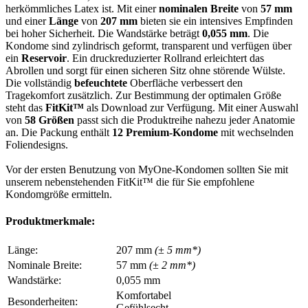
herkömmliches Latex ist. Mit einer
nominalen Breite
von
57 mm
und einer
Länge
von
207 mm
bieten sie ein intensives Empfinden
bei hoher Sicherheit. Die Wandstärke beträgt
0,055 mm
. Die
Kondome sind zylindrisch geformt, transparent und verfügen über
ein
Reservoir
. Ein druckreduzierter Rollrand erleichtert das
Abrollen und sorgt für einen sicheren Sitz ohne störende Wülste.
Die vollständig
befeuchtete
Oberfläche verbessert den
Tragekomfort zusätzlich. Zur Bestimmung der optimalen Größe
steht das
FitKit™
als Download zur Verfügung. Mit einer Auswahl
von
58 Größen
passt sich die Produktreihe nahezu jeder Anatomie
an. Die Packung enthält
12 Premium-Kondome
mit wechselnden
Foliendesigns.
Vor der ersten Benutzung von MyOne-Kondomen sollten Sie mit
unserem nebenstehenden FitKit™ die für Sie empfohlene
Kondomgröße ermitteln.
Produktmerkmale:
Länge:
207 mm
(± 5 mm*)
Nominale Breite:
57 mm
(± 2 mm*)
Wandstärke:
0,055 mm
Komfortabel
Besonderheiten:
Gefühlsecht