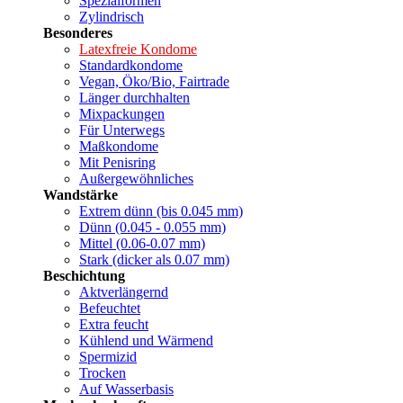
Spezialformen
Zylindrisch
Besonderes
Latexfreie Kondome
Standardkondome
Vegan, Öko/Bio, Fairtrade
Länger durchhalten
Mixpackungen
Für Unterwegs
Maßkondome
Mit Penisring
Außergewöhnliches
Wandstärke
Extrem dünn (bis 0.045 mm)
Dünn (0.045 - 0.055 mm)
Mittel (0.06-0.07 mm)
Stark (dicker als 0.07 mm)
Beschichtung
Aktverlängernd
Befeuchtet
Extra feucht
Kühlend und Wärmend
Spermizid
Trocken
Auf Wasserbasis