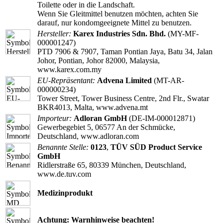
Toilette oder in die Landschaft.
Wenn Sie Gleitmittel benutzen möchten, achten Sie
darauf, nur kondomgeeignete Mittel zu benutzen.
Hersteller:
Karex Industries Sdn. Bhd.
(MY-MF-
000001247)
PTD 7906 & 7907, Taman Pontian Jaya, Batu 34, Jalan
Johor, Pontian, Johor 82000, Malaysia,
www.karex.com.my
EU-Repräsentant:
Advena Limited
(MT-AR-
000000234)
Tower Street, Tower Business Centre, 2nd Flr., Swatar
BKR4013, Malta, www.advena.mt
Importeur:
Adloran GmbH
(DE-IM-000012871)
Gewerbegebiet 5, 06577 An der Schmücke,
Deutschland, www.adloran.com
Benannte Stelle:
0123
,
TÜV SÜD Product Service
GmbH
Ridlerstraße 65, 80339 München, Deutschland,
www.de.tuv.com
Medizinprodukt
Achtung: Warnhinweise beachten!