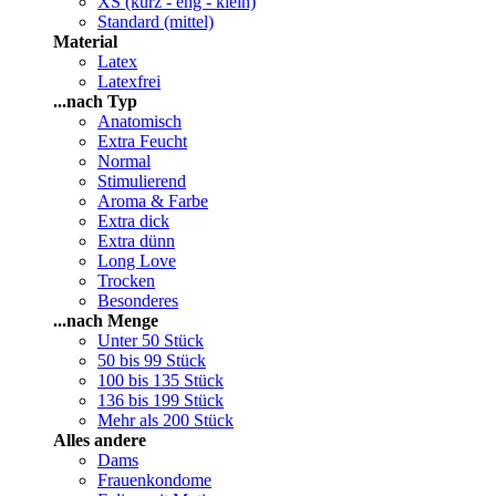
XS (kurz - eng - klein)
Standard (mittel)
Material
Latex
Latexfrei
...nach Typ
Anatomisch
Extra Feucht
Normal
Stimulierend
Aroma & Farbe
Extra dick
Extra dünn
Long Love
Trocken
Besonderes
...nach Menge
Unter 50 Stück
50 bis 99 Stück
100 bis 135 Stück
136 bis 199 Stück
Mehr als 200 Stück
Alles andere
Dams
Frauenkondome