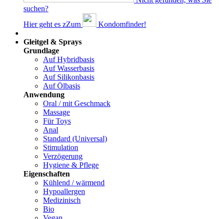
suchen?
Hier geht es z
Z
um
Kondomfinder!
Dams
Gleitgel & Sprays
Grundlage
Auf Hybridbasis
Auf Wasserbasis
Auf Silikonbasis
Auf Ölbasis
Anwendung
Oral / mit Geschmack
Massage
Für Toys
Anal
Standard (Universal)
Stimulation
Verzögerung
Hygiene & Pflege
Eigenschaften
Kühlend / wärmend
Hypoallergen
Medizinisch
Bio
Vegan