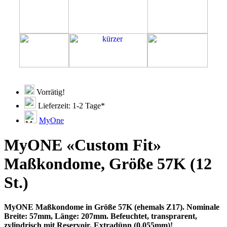
Vorrätig!
Lieferzeit: 1-2 Tage*
MyOne
MyONE «Custom Fit»
Maßkondome, Größe 57K (12
St.)
MyONE Maßkondome in Größe 57K (ehemals Z17). Nominale
Breite: 57mm, Länge: 207mm. Befeuchtet, transprarent,
zylindrisch mit Reservoir. Extradünn (0.055mm)!