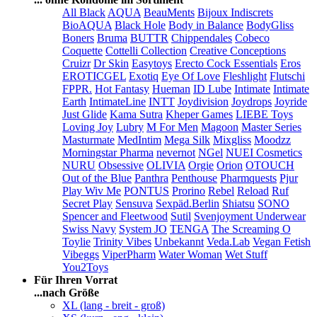
All Black
AQUA
BeauMents
Bijoux Indiscrets
BioAQUA
Black Hole
Body in Balance
BodyGliss
Boners
Bruma
BUTTR
Chippendales
Cobeco
Coquette
Cottelli Collection
Creative Conceptions
Cruizr
Dr Skin
Easytoys
Erecto Cock Essentials
Eros
EROTICGEL
Exotiq
Eye Of Love
Fleshlight
Flutschi
FPPR.
Hot Fantasy
Hueman
ID Lube
Intimate
Intimate
Earth
IntimateLine
INTT
Joydivision
Joydrops
Joyride
Just Glide
Kama Sutra
Kheper Games
LIEBE Toys
Loving Joy
Lubry
M For Men
Magoon
Master Series
Masturmate
MedIntim
Mega Silk
Mixgliss
Moodzz
Morningstar Pharma
nevernot
NGel
NUEI Cosmetics
NURU
Obsessive
OLIVIA
Orgie
Orion
OTOUCH
Out of the Blue
Panthra
Penthouse
Pharmquests
Pjur
Play Wiv Me
PONTUS
Prorino
Rebel
Reload
Ruf
Secret Play
Sensuva
Sexpäd.Berlin
Shiatsu
SONO
Spencer and Fleetwood
Sutil
Svenjoyment Underwear
Swiss Navy
System JO
TENGA
The Screaming O
Toylie
Trinity Vibes
Unbekannt
Veda.Lab
Vegan Fetish
Vibeggs
ViperPharm
Water Woman
Wet Stuff
You2Toys
Für Ihren Vorrat
...nach Größe
XL (lang - breit - groß)