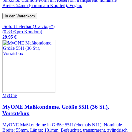
Silikonöl, Comfort-Form mit Reservoir, transparent, nominale
Breite: 54mm (65mm am Kopfteil). Vegan.
In den Warenkorb
Sofort lieferbar (
1-2 Tage*
)
(0,83 € pro Kondom)
29
,
95
€
MyOne
MyONE Maßkondome, Größe 55H (36 St.),
Vorratsbox
MyONE Maßkondome in Größe 55H (ehemals N11). Nominale
Breite: 55mm, Länge: 181mm. Befeuchtet, transprarent, zylindrisch