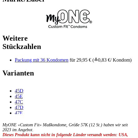
Weitere
Stückzahlen
Packung mit 36 Kondomen
für 29,95 € (≙0,83 €/ Kondom)
Varianten
45D
45E
47C
47D
47E
47F
49C
MyONE «Custom Fit» Maßkondome, Größe 57K (12 St.) haben wir seit
49D
2023 im Angebot.
Dieses Produkt kann nicht in folgende Länder versandt werden: USA,
49E