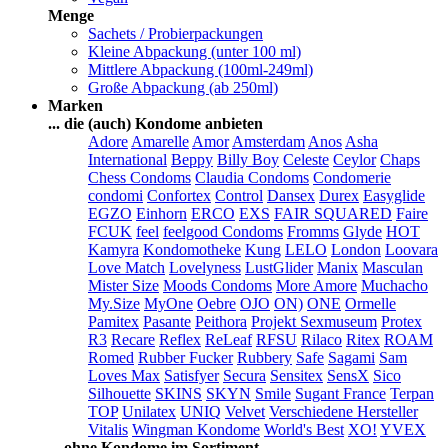
Menge
Sachets / Probierpackungen
Kleine Abpackung (unter 100 ml)
Mittlere Abpackung (100ml-249ml)
Große Abpackung (ab 250ml)
Marken
... die (auch) Kondome anbieten
Adore
Amarelle
Amor
Amsterdam
Anos
Asha
International
Beppy
Billy Boy
Celeste
Ceylor
Chaps
Chess Condoms
Claudia Condoms
Condomerie
condomi
Confortex
Control
Dansex
Durex
Easyglide
EGZO
Einhorn
ERCO
EXS
FAIR SQUARED
Faire
FCUK
feel
feelgood Condoms
Fromms
Glyde
HOT
Kamyra
Kondomotheke
Kung
LELO
London
Loovara
Love Match
Lovelyness
LustGlider
Manix
Masculan
Mister Size
Moods Condoms
More Amore
Muchacho
My.Size
MyOne
Oebre
OJO
ON)
ONE
Ormelle
Pamitex
Pasante
Peithora
Projekt Sexmuseum
Protex
R3
Recare
Reflex
ReLeaf
RFSU
Rilaco
Ritex
ROAM
Romed
Rubber Fucker
Rubbery
Safe
Sagami
Sam
Loves Max
Satisfyer
Secura
Sensitex
SensX
Sico
Silhouette
SKINS
SKYN
Smile
Sugant France
Terpan
TOP
Unilatex
UNIQ
Velvet
Verschiedene Hersteller
Vitalis
Wingman Kondome
World's Best
XO!
YVEX
... ohne Kondome im Sortiment