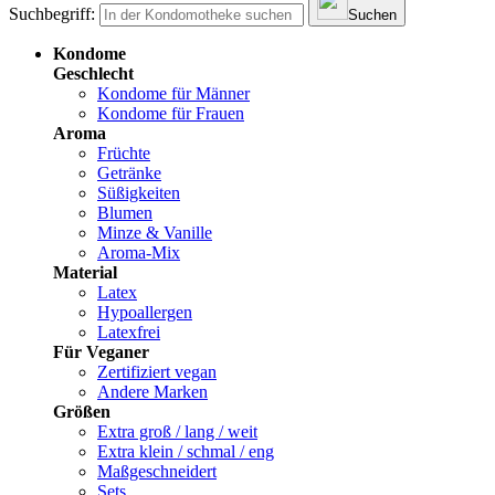
Suchbegriff:
Suchen
Kondome
Geschlecht
Kondome für Männer
Kondome für Frauen
Aroma
Früchte
Getränke
Süßigkeiten
Blumen
Minze & Vanille
Aroma-Mix
Material
Latex
Hypoallergen
Latexfrei
Für Veganer
Zertifiziert vegan
Andere Marken
Größen
Extra groß / lang / weit
Extra klein / schmal / eng
Maßgeschneidert
Sets