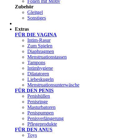
Folien mit Motiv
Zubehör
Gleitgel
Sonstiges
Test Sets
Extras
FÜR DIE VAGINA
Intim-Rasur
Zum Spielen
Diaphragmen
Menstruationstassen
Tampons
Intimhygiene
Dilatatoren
Liebeskugeln
Menstruationsunterwäsche
FÜR DEN PENIS
Penishüllen
Penisringe
Masturbatoren
Penispumpen
Penisverlängerung
Pflegeprodukte
FÜR DEN ANUS
Toys