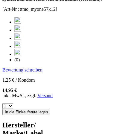
[Art-Nr.: #mo_myone57k12]
(0)
Bewertung schreiben
1,25 € / Kondom
14,95 €
inkl. MwSt., zzgl.
Versand
In die Einkaufstüte legen
Hersteller/
Marke/Label