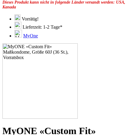
Dieses Produkt kann nicht in folgende Länder versandt werden: USA,
49F
Kanada
49G
51C
51D
Vorrätig!
51E
Lieferzeit: 1-2 Tage*
51F
51G
MyOne
51H
53C
53D
53E
53F
53G
53H
55D
55E
55F
55G
55H
55J
57D
57E
57F
57G
MyONE «Custom Fit»
57H