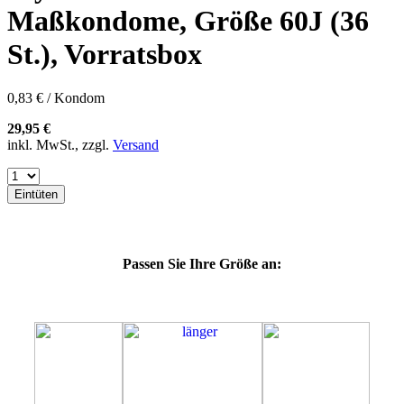
57K
Maßkondome, Größe 60J (36
60E
60F
St.), Vorratsbox
60G
60H
60K
0,83 € / Kondom
60L
64E
29,95 €
64F
inkl. MwSt., zzgl.
Versand
64G
64J
64K
Eintüten
64L
64M
69G
69H
Passen Sie Ihre Größe an:
69J
69K
69L
69M