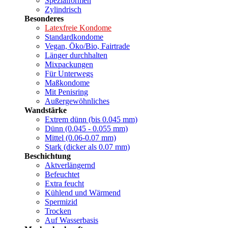
Spezialformen
Zylindrisch
Besonderes
Latexfreie Kondome
Standardkondome
Vegan, Öko/Bio, Fairtrade
Länger durchhalten
Mixpackungen
Für Unterwegs
Maßkondome
Mit Penisring
Außergewöhnliches
Wandstärke
Extrem dünn (bis 0.045 mm)
Dünn (0.045 - 0.055 mm)
Mittel (0.06-0.07 mm)
Stark (dicker als 0.07 mm)
Beschichtung
Aktverlängernd
Befeuchtet
Extra feucht
Kühlend und Wärmend
Spermizid
Trocken
Auf Wasserbasis