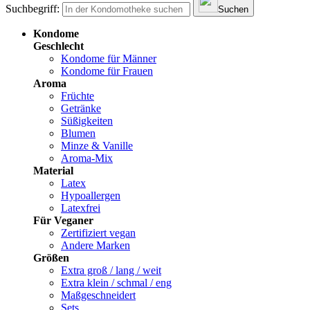
Suchbegriff:
Suchen
Kondome
Geschlecht
Kondome für Männer
Kondome für Frauen
Aroma
Früchte
Getränke
Süßigkeiten
Blumen
Minze & Vanille
Aroma-Mix
Material
Latex
Hypoallergen
Latexfrei
Für Veganer
Zertifiziert vegan
Andere Marken
Größen
Extra groß / lang / weit
Extra klein / schmal / eng
Maßgeschneidert
Sets