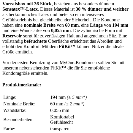
Vorratsbox mit 36 Stück
, bestehen aus besonders dünnem
Sensatex™-Latex
. Dieses Material ist
30 % dünner und weicher
als herkömmliches Latex und bietet so ein intensiveres
Gefühlserlebnis bei gleichbleibender Sicherheit. Die Kondome
haben eine
nominale Breite
von
60 mm
, eine
Länge
von
194 mm
und eine Wandstärke von
0,055 mm
. Die zylindrische Form mit
Reservoir
sorgt für zuverlässigen Halt und angenehmen Sitz. Eine
vollständig
befeuchtete
Oberfläche erleichtert das Abrollen und
erhöht den Komfort. Mit dem
FitKit™
können Nutzer die ideale
Größe ermitteln.
Vor der ersten Benutzung von MyOne-Kondomen sollten Sie mit
unserem nebenstehenden FitKit™ die für Sie empfohlene
Kondomgröße ermitteln.
Produktmerkmale:
Länge:
194 mm
(± 5 mm*)
Nominale Breite:
60 mm
(± 2 mm*)
Wandstärke:
0,055 mm
Komfortabel
Besonderheiten:
Gefühlsecht
Farbe:
transparent