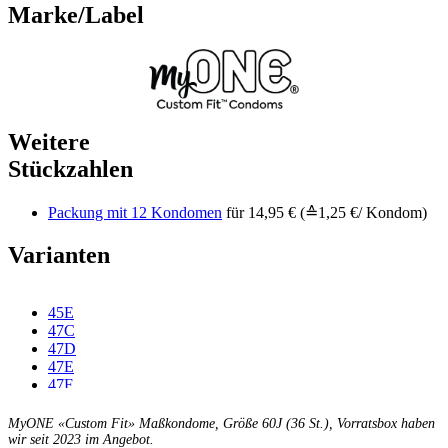
Marke/Label
Weitere
Stückzahlen
Packung mit 12 Kondomen
für 14,95 € (≙1,25 €/ Kondom)
Varianten
45E
47C
47D
47E
47F
49C
49D
MyONE «Custom Fit» Maßkondome, Größe 60J (36 St.), Vorratsbox haben
49E
wir seit 2023 im Angebot.