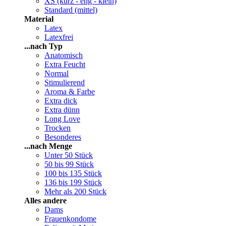
XS (kurz - eng - klein)
Standard (mittel)
Material
Latex
Latexfrei
...nach Typ
Anatomisch
Extra Feucht
Normal
Stimulierend
Aroma & Farbe
Extra dick
Extra dünn
Long Love
Trocken
Besonderes
...nach Menge
Unter 50 Stück
50 bis 99 Stück
100 bis 135 Stück
136 bis 199 Stück
Mehr als 200 Stück
Alles andere
Dams
Frauenkondome