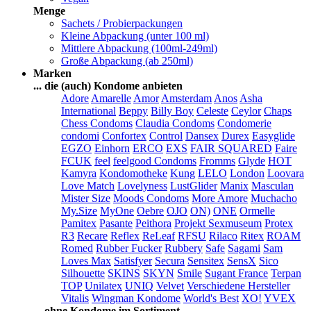
Menge
Sachets / Probierpackungen
Kleine Abpackung (unter 100 ml)
Mittlere Abpackung (100ml-249ml)
Große Abpackung (ab 250ml)
Marken
... die (auch) Kondome anbieten
Adore
Amarelle
Amor
Amsterdam
Anos
Asha
International
Beppy
Billy Boy
Celeste
Ceylor
Chaps
Chess Condoms
Claudia Condoms
Condomerie
condomi
Confortex
Control
Dansex
Durex
Easyglide
EGZO
Einhorn
ERCO
EXS
FAIR SQUARED
Faire
FCUK
feel
feelgood Condoms
Fromms
Glyde
HOT
Kamyra
Kondomotheke
Kung
LELO
London
Loovara
Love Match
Lovelyness
LustGlider
Manix
Masculan
Mister Size
Moods Condoms
More Amore
Muchacho
My.Size
MyOne
Oebre
OJO
ON)
ONE
Ormelle
Pamitex
Pasante
Peithora
Projekt Sexmuseum
Protex
R3
Recare
Reflex
ReLeaf
RFSU
Rilaco
Ritex
ROAM
Romed
Rubber Fucker
Rubbery
Safe
Sagami
Sam
Loves Max
Satisfyer
Secura
Sensitex
SensX
Sico
Silhouette
SKINS
SKYN
Smile
Sugant France
Terpan
TOP
Unilatex
UNIQ
Velvet
Verschiedene Hersteller
Vitalis
Wingman Kondome
World's Best
XO!
YVEX
... ohne Kondome im Sortiment