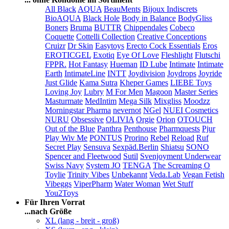
All Black
AQUA
BeauMents
Bijoux Indiscrets
BioAQUA
Black Hole
Body in Balance
BodyGliss
Boners
Bruma
BUTTR
Chippendales
Cobeco
Coquette
Cottelli Collection
Creative Conceptions
Cruizr
Dr Skin
Easytoys
Erecto Cock Essentials
Eros
EROTICGEL
Exotiq
Eye Of Love
Fleshlight
Flutschi
FPPR.
Hot Fantasy
Hueman
ID Lube
Intimate
Intimate
Earth
IntimateLine
INTT
Joydivision
Joydrops
Joyride
Just Glide
Kama Sutra
Kheper Games
LIEBE Toys
Loving Joy
Lubry
M For Men
Magoon
Master Series
Masturmate
MedIntim
Mega Silk
Mixgliss
Moodzz
Morningstar Pharma
nevernot
NGel
NUEI Cosmetics
NURU
Obsessive
OLIVIA
Orgie
Orion
OTOUCH
Out of the Blue
Panthra
Penthouse
Pharmquests
Pjur
Play Wiv Me
PONTUS
Prorino
Rebel
Reload
Ruf
Secret Play
Sensuva
Sexpäd.Berlin
Shiatsu
SONO
Spencer and Fleetwood
Sutil
Svenjoyment Underwear
Swiss Navy
System JO
TENGA
The Screaming O
Toylie
Trinity Vibes
Unbekannt
Veda.Lab
Vegan Fetish
Vibeggs
ViperPharm
Water Woman
Wet Stuff
You2Toys
Für Ihren Vorrat
...nach Größe
XL (lang - breit - groß)