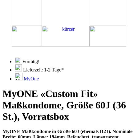
Vorrätig!
Lieferzeit: 1-2 Tage*
MyOne
MyONE «Custom Fit»
Maßkondome, Größe 60J (36
St.), Vorratsbox
MyONE Maßkondome in Größe 60J (ehemals D21). Nominale
Breite: 60mm, Länge: 194mm. Befeuchtet, transprarent,