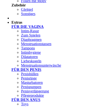
Folien mit Motiv
Zubehör
Gleitgel
Sonstiges
Test Sets
Extras
FÜR DIE VAGINA
Intim-Rasur
Zum Spielen
Diaphragmen
Menstruationstassen
Tampons
Intimhygiene
Dilatatoren
Liebeskugeln
Menstruationsunterwäsche
FÜR DEN PENIS
Penishüllen
Penisringe
Masturbatoren
Penispumpen
Penisverlängerung
Pflegeprodukte
FÜR DEN ANUS
Toys