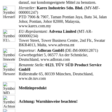
darauf, nur kondomgeeignete Mittel zu benutzen.
Hersteller:
Karex Industries Sdn. Bhd.
(MY-MF-
000001247)
PTD 7906 & 7907, Taman Pontian Jaya, Batu 34, Jalan
Johor, Pontian, Johor 82000, Malaysia,
www.karex.com.my
EU-Repräsentant:
Advena Limited
(MT-AR-
000000234)
Tower Street, Tower Business Centre, 2nd Flr., Swatar
BKR4013, Malta, www.advena.mt
Importeur:
Adloran GmbH
(DE-IM-000012871)
Gewerbegebiet 5, 06577 An der Schmücke,
Deutschland, www.adloran.com
Benannte Stelle:
0123
,
TÜV SÜD Product Service
GmbH
Ridlerstraße 65, 80339 München, Deutschland,
www.de.tuv.com
Medizinprodukt
Achtung: Warnhinweise beachten!