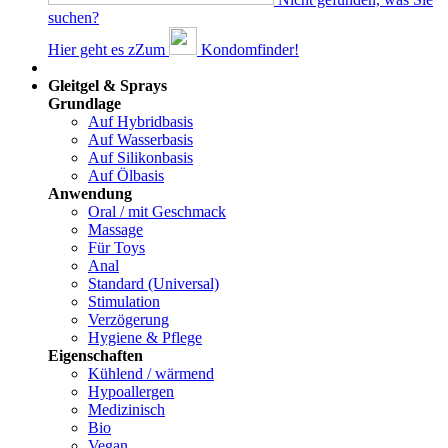
suchen?
Hier geht es z
Z
um
Kondomfinder!
Dams
Gleitgel & Sprays
Grundlage
Auf Hybridbasis
Auf Wasserbasis
Auf Silikonbasis
Auf Ölbasis
Anwendung
Oral / mit Geschmack
Massage
Für Toys
Anal
Standard (Universal)
Stimulation
Verzögerung
Hygiene & Pflege
Eigenschaften
Kühlend / wärmend
Hypoallergen
Medizinisch
Bio
Vegan