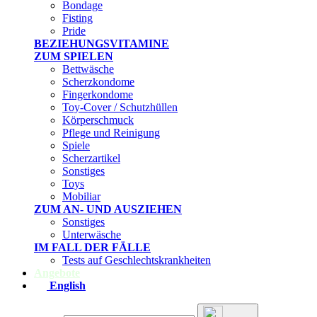
Bondage
Fisting
Pride
BEZIEHUNGSVITAMINE
ZUM SPIELEN
Bettwäsche
Scherzkondome
Fingerkondome
Toy-Cover / Schutzhüllen
Körperschmuck
Pflege und Reinigung
Spiele
Scherzartikel
Sonstiges
Toys
Mobiliar
ZUM AN- UND AUSZIEHEN
Sonstiges
Unterwäsche
IM FALL DER FÄLLE
Tests auf Geschlechtskrankheiten
Angebote
English