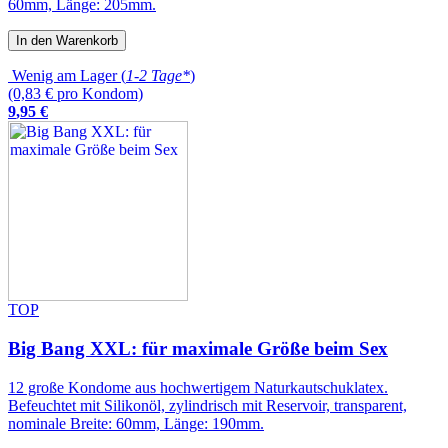
60mm, Länge: 205mm.
In den Warenkorb
Wenig am Lager (
1-2 Tage*
)
(0,83 € pro Kondom)
9
,
95
€
TOP
Big Bang XXL: für maximale Größe beim Sex
12 große Kondome aus hochwertigem Naturkautschuklatex.
Befeuchtet mit Silikonöl, zylindrisch mit Reservoir, transparent,
nominale Breite: 60mm, Länge: 190mm.