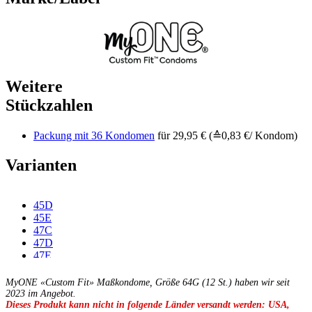
Weitere
Stückzahlen
Packung mit 36 Kondomen
für 29,95 € (≙0,83 €/ Kondom)
Varianten
45D
45E
47C
47D
47E
47F
49C
MyONE «Custom Fit» Maßkondome, Größe 64G (12 St.) haben wir seit
49D
2023 im Angebot.
Dieses Produkt kann nicht in folgende Länder versandt werden: USA,
49E