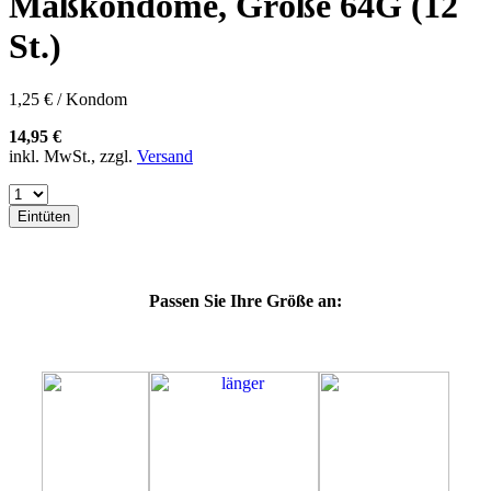
Maßkondome, Größe 64G (12
57K
60E
St.)
60F
60G
60H
1,25 € / Kondom
60J
60K
14,95 €
60L
inkl. MwSt., zzgl.
Versand
64E
64F
64K
Eintüten
64L
64M
69H
69J
Passen Sie Ihre Größe an:
69K
69L
69M