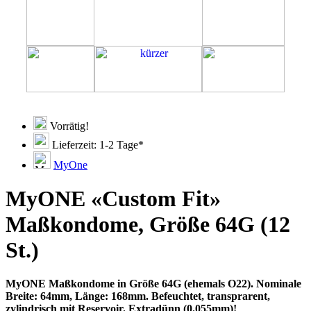
Vorrätig!
Lieferzeit: 1-2 Tage*
MyOne
MyONE «Custom Fit»
Maßkondome, Größe 64G (12
St.)
MyONE Maßkondome in Größe 64G (ehemals O22). Nominale
Breite: 64mm, Länge: 168mm. Befeuchtet, transprarent,
zylindrisch mit Reservoir. Extradünn (0.055mm)!