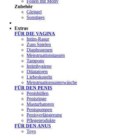
Folien mit Motiv
Zubehör
Gleitgel
Sonstiges
Test Sets
Extras
FÜR DIE VAGINA
Intim-Rasur
Zum Spielen
Diaphragmen
Menstruationstassen
Tampons
Intimhygiene
Dilatatoren
Liebeskugeln
Menstruationsunterwäsche
FÜR DEN PENIS
Penishüllen
Penisringe
Masturbatoren
Penispumpen
Penisverlängerung
Pflegeprodukte
FÜR DEN ANUS
Toys