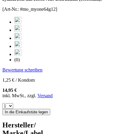
[Art-Nr.: #mo_myone64g12]
(0)
Bewertung schreiben
1,25 € / Kondom
14,95 €
inkl. MwSt., zzgl.
Versand
In die Einkaufstüte legen
Hersteller/
Marke/Label