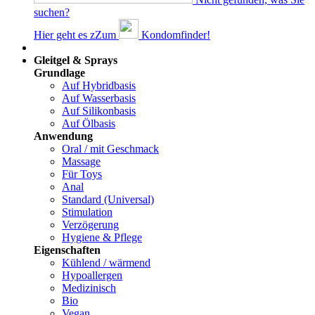
suchen?
Hier geht es z
Z
um
Kondomfinder!
Dams
Gleitgel & Sprays
Grundlage
Auf Hybridbasis
Auf Wasserbasis
Auf Silikonbasis
Auf Ölbasis
Anwendung
Oral / mit Geschmack
Massage
Für Toys
Anal
Standard (Universal)
Stimulation
Verzögerung
Hygiene & Pflege
Eigenschaften
Kühlend / wärmend
Hypoallergen
Medizinisch
Bio
Vegan