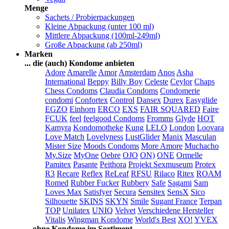
Menge
Sachets / Probierpackungen
Kleine Abpackung (unter 100 ml)
Mittlere Abpackung (100ml-249ml)
Große Abpackung (ab 250ml)
Marken
... die (auch) Kondome anbieten
Adore
Amarelle
Amor
Amsterdam
Anos
Asha
International
Beppy
Billy Boy
Celeste
Ceylor
Chaps
Chess Condoms
Claudia Condoms
Condomerie
condomi
Confortex
Control
Dansex
Durex
Easyglide
EGZO
Einhorn
ERCO
EXS
FAIR SQUARED
Faire
FCUK
feel
feelgood Condoms
Fromms
Glyde
HOT
Kamyra
Kondomotheke
Kung
LELO
London
Loovara
Love Match
Lovelyness
LustGlider
Manix
Masculan
Mister Size
Moods Condoms
More Amore
Muchacho
My.Size
MyOne
Oebre
OJO
ON)
ONE
Ormelle
Pamitex
Pasante
Peithora
Projekt Sexmuseum
Protex
R3
Recare
Reflex
ReLeaf
RFSU
Rilaco
Ritex
ROAM
Romed
Rubber Fucker
Rubbery
Safe
Sagami
Sam
Loves Max
Satisfyer
Secura
Sensitex
SensX
Sico
Silhouette
SKINS
SKYN
Smile
Sugant France
Terpan
TOP
Unilatex
UNIQ
Velvet
Verschiedene Hersteller
Vitalis
Wingman Kondome
World's Best
XO!
YVEX
... ohne Kondome im Sortiment