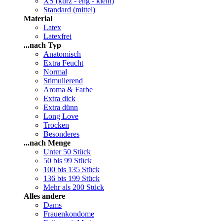
XS (kurz - eng - klein)
Standard (mittel)
Material
Latex
Latexfrei
...nach Typ
Anatomisch
Extra Feucht
Normal
Stimulierend
Aroma & Farbe
Extra dick
Extra dünn
Long Love
Trocken
Besonderes
...nach Menge
Unter 50 Stück
50 bis 99 Stück
100 bis 135 Stück
136 bis 199 Stück
Mehr als 200 Stück
Alles andere
Dams
Frauenkondome