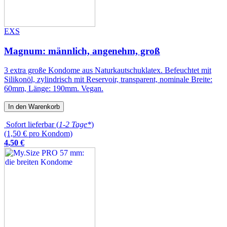
EXS
Magnum: männlich, angenehm, groß
3 extra große Kondome aus Naturkautschuklatex. Befeuchtet mit
Silikonöl, zylindrisch mit Reservoir, transparent, nominale Breite:
60mm, Länge: 190mm. Vegan.
In den Warenkorb
Sofort lieferbar (
1-2 Tage*
)
(1,50 € pro Kondom)
4
,
50
€