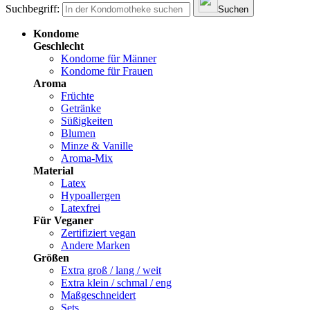
Suchbegriff:
Suchen
Kondome
Geschlecht
Kondome für Männer
Kondome für Frauen
Aroma
Früchte
Getränke
Süßigkeiten
Blumen
Minze & Vanille
Aroma-Mix
Material
Latex
Hypoallergen
Latexfrei
Für Veganer
Zertifiziert vegan
Andere Marken
Größen
Extra groß / lang / weit
Extra klein / schmal / eng
Maßgeschneidert
Sets