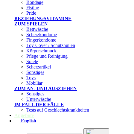
Bondage
Fisting
Pride
BEZIEHUNGSVITAMINE
ZUM SPIELEN
Bettwäsche
Scherzkondome
Fingerkondome
Toy-Cover / Schutzhüllen
Körperschmuck
Pflege und Reinigung
Spiele
Scherzartikel
Sonstiges
Toys
Mobiliar
ZUM AN- UND AUSZIEHEN
Sonstiges
Unterwäsche
IM FALL DER FÄLLE
Tests auf Geschlechtskrankheiten
Angebote
English