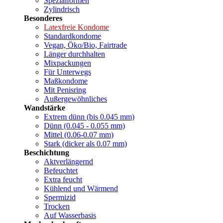
Spezialformen
Zylindrisch
Besonderes
Latexfreie Kondome
Standardkondome
Vegan, Öko/Bio, Fairtrade
Länger durchhalten
Mixpackungen
Für Unterwegs
Maßkondome
Mit Penisring
Außergewöhnliches
Wandstärke
Extrem dünn (bis 0.045 mm)
Dünn (0.045 - 0.055 mm)
Mittel (0.06-0.07 mm)
Stark (dicker als 0.07 mm)
Beschichtung
Aktverlängernd
Befeuchtet
Extra feucht
Kühlend und Wärmend
Spermizid
Trocken
Auf Wasserbasis