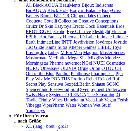
All Black
AQUA
BeauMents
Bijoux Indiscrets
BioAQUA
Black Hole
Body in Balance
BodyGliss
Boners
Bruma
BUTTR
Chippendales
Cobeco
Coquette
Cottelli Collection
Creative Conceptions
Cruizr
Dr Skin
Easytoys
Erecto Cock Essentials
Eros
EROTICGEL
Exotiq
Eye Of Love
Fleshlight
Flutschi
FPPR.
Hot Fantasy
Hueman
ID Lube
Intimate
Intimate
Earth
IntimateLine
INTT
Joydivision
Joydrops
Joyride
Just Glide
Kama Sutra
Kheper Games
LIEBE Toys
Loving Joy
Lubry
M For Men
Magoon
Master Series
Masturmate
MedIntim
Mega Silk
Mixgliss
Moodzz
Morningstar Pharma
nevernot
NGel
NUEI Cosmetics
NURU
Obsessive
OLIVIA
Orgie
Orion
OTOUCH
Out of the Blue
Panthra
Penthouse
Pharmquests
Pjur
Play Wiv Me
PONTUS
Prorino
Rebel
Reload
Ruf
Secret Play
Sensuva
Sexpäd.Berlin
Shiatsu
SONO
Spencer and Fleetwood
Sutil
Svenjoyment Underwear
Swiss Navy
System JO
TENGA
The Screaming O
Toylie
Trinity Vibes
Unbekannt
Veda.Lab
Vegan Fetish
Vibeggs
ViperPharm
Water Woman
Wet Stuff
You2Toys
Für Ihren Vorrat
...nach Größe
XL (lang - breit - groß)