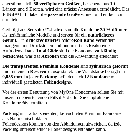
abgestimmt. Mit
58 verfügbaren Größen
, bestehend aus 10
Längen und 9 Breiten, wird eine präzise Anpassung ermöglicht. Das
FitKit™
hilft dabei, die
passende Größe
schnell und einfach zu
ermitteln.
Gefertigt aus
Sensatex™-Latex
, sind die Kondome
30 % dünner
als herkömmliche Modelle und sorgen für ein
natürlicheres
Gefühl
. Ein
druckreduzierter MicroRoll-Rand
verhindert
unangenehme Druckstellen und minimiert das Risiko eines
Aufrollens. Dank
Total Glide
sind die Kondome
vollständig
befeuchtet
, was das
Abrollen
und die Anwendung erleichtert.
Die
transparenten Premium-Kondome
sind
zylindrisch geformt
und mit einem
Reservoir
ausgestattet. Die Wandstärke beträgt nur
0,055 mm
. In jeder
Packung
befinden sich
12 Kondome
mit
individuell gestalteten
Foliendesigns
.
Vor der ersten Benutzung von MyOne-Kondomen sollten Sie mit
unserem nebenstehenden FitKit™ die für Sie empfohlene
Kondomgröße ermitteln.
Packung mit 12 transparenten, befeuchteten Premium-Kondomen
aus Naturkautschuklatex.
Foliendesigns können von den Abbildungen abweichen, da jede
Packung unterschiedliche Foliendesigns enthalten kann.