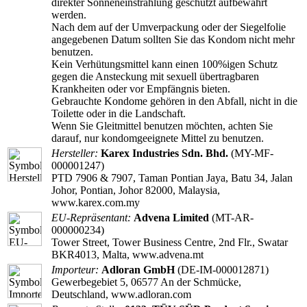
direkter Sonneneinstrahlung geschützt aufbewahrt
werden.
Nach dem auf der Umverpackung oder der Siegelfolie
angegebenen Datum sollten Sie das Kondom nicht mehr
benutzen.
Kein Verhütungsmittel kann einen 100%igen Schutz
gegen die Ansteckung mit sexuell übertragbaren
Krankheiten oder vor Empfängnis bieten.
Gebrauchte Kondome gehören in den Abfall, nicht in die
Toilette oder in die Landschaft.
Wenn Sie Gleitmittel benutzen möchten, achten Sie
darauf, nur kondomgeeignete Mittel zu benutzen.
Hersteller:
Karex Industries Sdn. Bhd.
(MY-MF-
000001247)
PTD 7906 & 7907, Taman Pontian Jaya, Batu 34, Jalan
Johor, Pontian, Johor 82000, Malaysia,
www.karex.com.my
EU-Repräsentant:
Advena Limited
(MT-AR-
000000234)
Tower Street, Tower Business Centre, 2nd Flr., Swatar
BKR4013, Malta, www.advena.mt
Importeur:
Adloran GmbH
(DE-IM-000012871)
Gewerbegebiet 5, 06577 An der Schmücke,
Deutschland, www.adloran.com