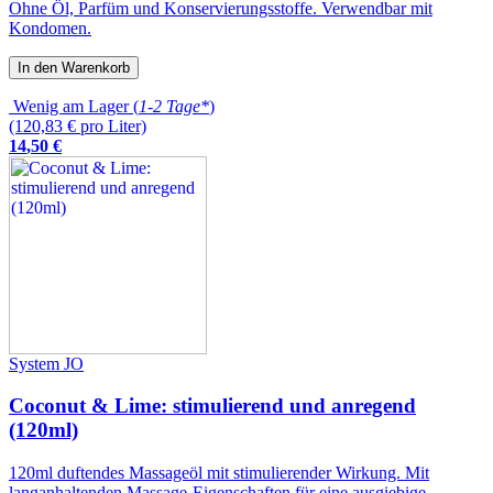
Ohne Öl, Parfüm und Konservierungsstoffe. Verwendbar mit
Kondomen.
In den Warenkorb
Wenig am Lager (
1-2 Tage*
)
(120,83 € pro Liter)
14
,
50
€
System JO
Coconut & Lime: stimulierend und anregend
(120ml)
120ml duftendes Massageöl mit stimulierender Wirkung. Mit
langanhaltenden Massage-Eigenschaften für eine ausgiebige