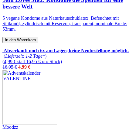
bessere Welt
5 vegane Kondome aus Naturkautschuklatex. Befeuchtet mit
Silikonöl, zylindrisch mit Reservoir, transparent, nominale Breite:
53mm.
In den Warenkorb
Abverkauf: noch 6x am Lager; keine Neubestellung möglich.
(
Lieferzeit: 1-2 Tage*
)
(4,99 € statt 16,95 € pro Stück)
16,95 €
4
,
99
€
Moodzz