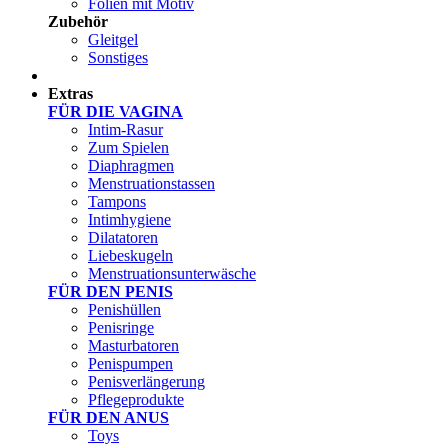
Folien mit Motiv
Zubehör
Gleitgel
Sonstiges
Test Sets
Extras
FÜR DIE VAGINA
Intim-Rasur
Zum Spielen
Diaphragmen
Menstruationstassen
Tampons
Intimhygiene
Dilatatoren
Liebeskugeln
Menstruationsunterwäsche
FÜR DEN PENIS
Penishüllen
Penisringe
Masturbatoren
Penispumpen
Penisverlängerung
Pflegeprodukte
FÜR DEN ANUS
Toys