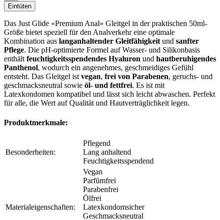
Eintüten
Das Just Glide «Premium Anal» Gleitgel in der praktischen 50ml-
Größe bietet speziell für den Analverkehr eine optimale
Kombination aus
langanhaltender Gleitfähigkeit
und
sanfter
Pflege
. Die pH-optimierte Formel auf Wasser- und Silikonbasis
enthält
feuchtigkeitsspendendes Hyaluron
und
hautberuhigendes
Panthenol
, wodurch ein angenehmes, geschmeidiges Gefühl
entsteht. Das Gleitgel ist
vegan
,
frei von Parabenen
, geruchs- und
geschmacksneutral sowie
öl- und fettfrei
. Es ist mit
Latexkondomen kompatibel und lässt sich leicht abwaschen. Perfekt
für alle, die Wert auf Qualität und Hautverträglichkeit legen.
Produktmerkmale:
Pflegend
Besonderheiten:
Lang anhaltend
Feuchtigkeitsspendend
Vegan
Parfümfrei
Parabenfrei
Ölfrei
Materialeigenschaften:
Latexkondomsicher
Geschmacksneutral