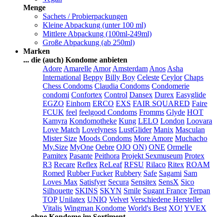
Menge
Sachets / Probierpackungen
Kleine Abpackung (unter 100 ml)
Mittlere Abpackung (100ml-249ml)
Große Abpackung (ab 250ml)
Marken
... die (auch) Kondome anbieten
Adore
Amarelle
Amor
Amsterdam
Anos
Asha
International
Beppy
Billy Boy
Celeste
Ceylor
Chaps
Chess Condoms
Claudia Condoms
Condomerie
condomi
Confortex
Control
Dansex
Durex
Easyglide
EGZO
Einhorn
ERCO
EXS
FAIR SQUARED
Faire
FCUK
feel
feelgood Condoms
Fromms
Glyde
HOT
Kamyra
Kondomotheke
Kung
LELO
London
Loovara
Love Match
Lovelyness
LustGlider
Manix
Masculan
Mister Size
Moods Condoms
More Amore
Muchacho
My.Size
MyOne
Oebre
OJO
ON)
ONE
Ormelle
Pamitex
Pasante
Peithora
Projekt Sexmuseum
Protex
R3
Recare
Reflex
ReLeaf
RFSU
Rilaco
Ritex
ROAM
Romed
Rubber Fucker
Rubbery
Safe
Sagami
Sam
Loves Max
Satisfyer
Secura
Sensitex
SensX
Sico
Silhouette
SKINS
SKYN
Smile
Sugant France
Terpan
TOP
Unilatex
UNIQ
Velvet
Verschiedene Hersteller
Vitalis
Wingman Kondome
World's Best
XO!
YVEX
... ohne Kondome im Sortiment