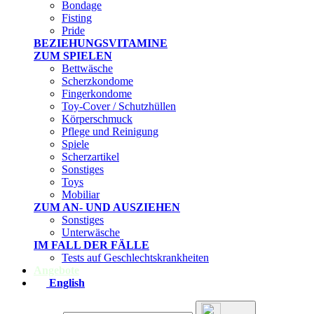
Bondage
Fisting
Pride
BEZIEHUNGSVITAMINE
ZUM SPIELEN
Bettwäsche
Scherzkondome
Fingerkondome
Toy-Cover / Schutzhüllen
Körperschmuck
Pflege und Reinigung
Spiele
Scherzartikel
Sonstiges
Toys
Mobiliar
ZUM AN- UND AUSZIEHEN
Sonstiges
Unterwäsche
IM FALL DER FÄLLE
Tests auf Geschlechtskrankheiten
Angebote
English