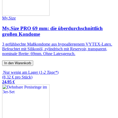
My.Size
My.Size PRO 69 mm: die überdurchschnittlich
großen Kondome
3 gefühlsechte Maßkondome aus hypoallergenem VYTEX-Latex.
Befeuchtet mit Silikonöl, zylindrisch mit Reservoir, transparent,
nominale Breite: 69mm. Ohne Latexgeruch.
In den Warenkorb
Nur wenig am Lager (
1-2 Tage*
)
(8,32 € pro Stück)
24
,
95
€