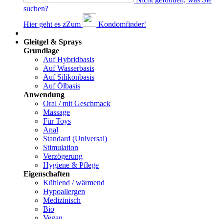
suchen?
Hier geht es z
Z
um
Kondomfinder!
Dams
Gleitgel & Sprays
Grundlage
Auf Hybridbasis
Auf Wasserbasis
Auf Silikonbasis
Auf Ölbasis
Anwendung
Oral / mit Geschmack
Massage
Für Toys
Anal
Standard (Universal)
Stimulation
Verzögerung
Hygiene & Pflege
Eigenschaften
Kühlend / wärmend
Hypoallergen
Medizinisch
Bio
Vegan