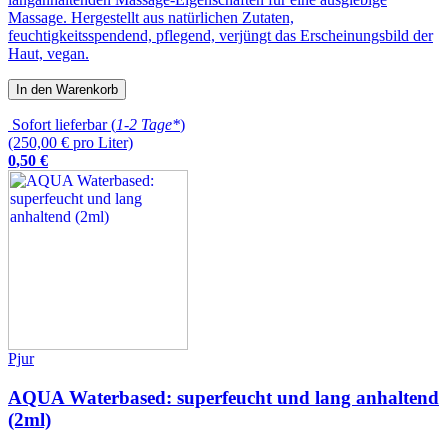
Massage. Hergestellt aus natürlichen Zutaten,
feuchtigkeitsspendend, pflegend, verjüngt das Erscheinungsbild der
Haut, vegan.
In den Warenkorb
Sofort lieferbar (
1-2 Tage*
)
(250,00 € pro Liter)
0
,
50
€
Pjur
AQUA Waterbased: superfeucht und lang anhaltend
(2ml)