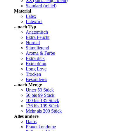
XS (kurz - eng - klein)
Standard (mittel)
Material
Latex
Latexfrei
...nach Typ
Anatomisch
Extra Feucht
Normal
Stimulierend
Aroma & Farbe
Extra dick
Extra dünn
Long Love
Trocken
Besonderes
...nach Menge
Unter 50 Stück
50 bis 99 Stück
100 bis 135 Stück
136 bis 199 Stück
Mehr als 200 Stück
Alles andere
Dams
Frauenkondome