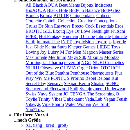
All Black
AQUA
BeauMents
Bijoux Indiscrets
BioAQUA
Black Hole
Body in Balance
BodyGliss
Boners
Bruma
BUTTR
Chippendales
Cobeco
Coquette
Cottelli Collection
Creative Conceptions
Cruizr
Dr Skin
Easytoys
Erecto Cock Essentials
Eros
EROTICGEL
Exotiq
Eye Of Love
Fleshlight
Flutschi
FPPR.
Hot Fantasy
Hueman
ID Lube
Intimate
Intimate
Earth
IntimateLine
INTT
Joydivision
Joydrops
Joyride
Just Glide
Kama Sutra
Kheper Games
LIEBE Toys
Loving Joy
Lubry
M For Men
Magoon
Master Series
Masturmate
MedIntim
Mega Silk
Mixgliss
Moodzz
Morningstar Pharma
nevernot
NGel
NUEI Cosmetics
NURU
Obsessive
OLIVIA
Orgie
Orion
OTOUCH
Out of the Blue
Panthra
Penthouse
Pharmquests
Pjur
Play Wiv Me
PONTUS
Prorino
Rebel
Reload
Ruf
Secret Play
Sensuva
Sexpäd.Berlin
Shiatsu
SONO
Spencer and Fleetwood
Sutil
Svenjoyment Underwear
Swiss Navy
System JO
TENGA
The Screaming O
Toylie
Trinity Vibes
Unbekannt
Veda.Lab
Vegan Fetish
Vibeggs
ViperPharm
Water Woman
Wet Stuff
You2Toys
Für Ihren Vorrat
...nach Größe
XL (lang - breit - groß)