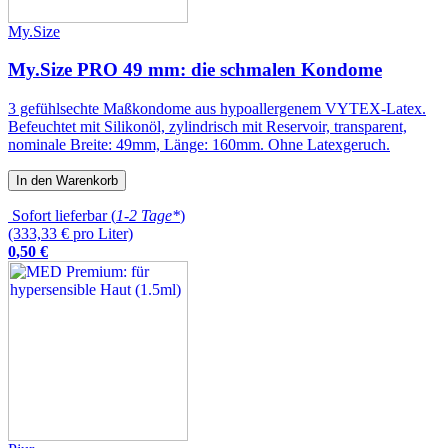
My.Size
My.Size PRO 49 mm: die schmalen Kondome
3 gefühlsechte Maßkondome aus hypoallergenem VYTEX-Latex.
Befeuchtet mit Silikonöl, zylindrisch mit Reservoir, transparent,
nominale Breite: 49mm, Länge: 160mm. Ohne Latexgeruch.
In den Warenkorb
Sofort lieferbar (
1-2 Tage*
)
(333,33 € pro Liter)
0
,
50
€