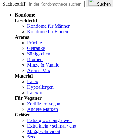
Suchbegriff:
Suchen
Kondome
Geschlecht
Kondome für Männer
Kondome für Frauen
Aroma
Früchte
Getränke
Süßigkeiten
Blumen
Minze & Vanille
Aroma-Mix
Material
Latex
Hypoallergen
Latexfrei
Für Veganer
Zertifiziert vegan
Andere Marken
Größen
Extra groß / lang / weit
Extra klein / schmal / eng
Maßgeschneidert
Sets