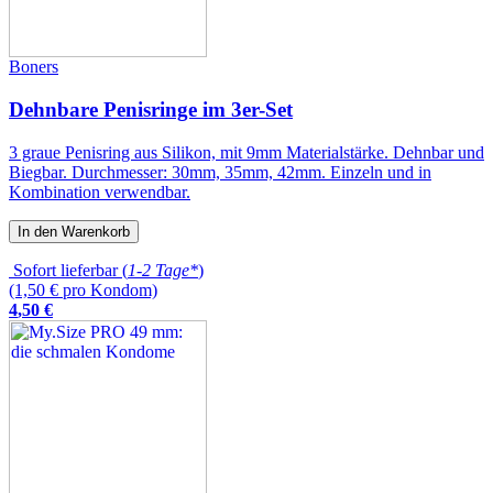
Boners
Dehnbare Penisringe im 3er-Set
3 graue Penisring aus Silikon, mit 9mm Materialstärke. Dehnbar und
Biegbar. Durchmesser: 30mm, 35mm, 42mm. Einzeln und in
Kombination verwendbar.
In den Warenkorb
Sofort lieferbar (
1-2 Tage*
)
(1,50 € pro Kondom)
4
,
50
€