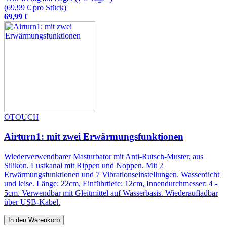
(69,99 € pro Stück)
69
,
99
€
OTOUCH
Airturn1: mit zwei Erwärmungsfunktionen
Wiederverwendbarer Masturbator mit Anti-Rutsch-Muster, aus
Silikon, Lustkanal mit Rippen und Noppen. Mit 2
Erwärmungsfunktionen und 7 Vibrationseinstellungen. Wasserdicht
und leise. Länge: 22cm, Einführtiefe: 12cm, Innendurchmesser: 4 -
5cm. Verwendbar mit Gleitmittel auf Wasserbasis. Wiederaufladbar
über USB-Kabel.
In den Warenkorb