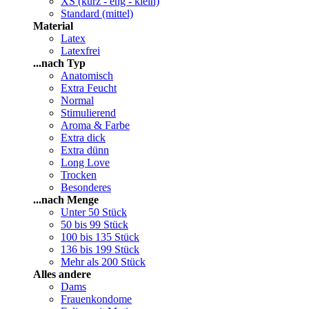
XS (kurz - eng - klein)
Standard (mittel)
Material
Latex
Latexfrei
...nach Typ
Anatomisch
Extra Feucht
Normal
Stimulierend
Aroma & Farbe
Extra dick
Extra dünn
Long Love
Trocken
Besonderes
...nach Menge
Unter 50 Stück
50 bis 99 Stück
100 bis 135 Stück
136 bis 199 Stück
Mehr als 200 Stück
Alles andere
Dams
Frauenkondome