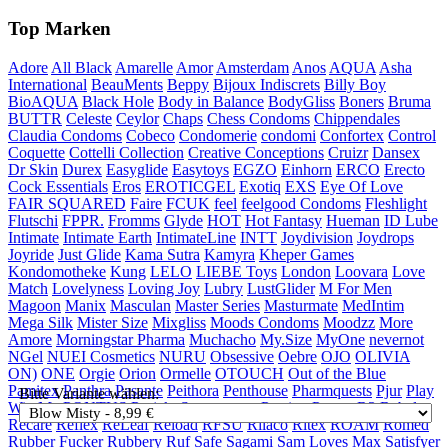
Top Marken
Adore
All Black
Amarelle
Amor
Amsterdam
Anos
AQUA
Asha
International
BeauMents
Beppy
Bijoux Indiscrets
Billy Boy
BioAQUA
Black Hole
Body in Balance
BodyGliss
Boners
Bruma
BUTTR
Celeste
Ceylor
Chaps
Chess Condoms
Chippendales
Claudia Condoms
Cobeco
Condomerie
condomi
Confortex
Control
Coquette
Cottelli Collection
Creative Conceptions
Cruizr
Dansex
Dr Skin
Durex
Easyglide
Easytoys
EGZO
Einhorn
ERCO
Erecto
Cock Essentials
Eros
EROTICGEL
Exotiq
EXS
Eye Of Love
FAIR SQUARED
Faire
FCUK
feel
feelgood Condoms
Fleshlight
Flutschi
FPPR.
Fromms
Glyde
HOT
Hot Fantasy
Hueman
ID Lube
Intimate
Intimate Earth
IntimateLine
INTT
Joydivision
Joydrops
Joyride
Just Glide
Kama Sutra
Kamyra
Kheper Games
Kondomotheke
Kung
LELO
LIEBE Toys
London
Loovara
Love
Match
Lovelyness
Loving Joy
Lubry
LustGlider
M For Men
Magoon
Manix
Masculan
Master Series
Masturmate
MedIntim
Mega Silk
Mister Size
Mixgliss
Moods Condoms
Moodzz
More
Amore
Morningstar Pharma
Muchacho
My.Size
MyOne
nevernot
NGel
NUEI Cosmetics
NURU
Obsessive
Oebre
OJO
OLIVIA
ON)
ONE
Orgie
Orion
Ormelle
OTOUCH
Out of the Blue
Pamitex
Panthra
Pasante
Peithora
Penthouse
Pharmquests
Pjur
Play
Bitte Variante wählen:
Wiv Me
PONTUS
Projekt Sexmuseum
Prorino
Protex
R3
Rebel
Recare
Reflex
ReLeaf
Reload
RFSU
Rilaco
Ritex
ROAM
Romed
Rubber Fucker
Rubbery
Ruf
Safe
Sagami
Sam Loves Max
Satisfyer