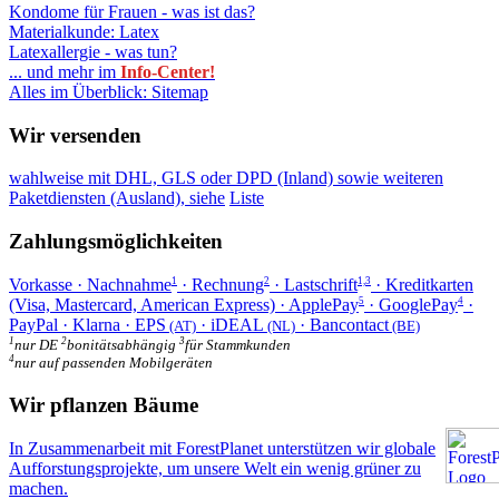
Kondome für Frauen - was ist das?
Materialkunde: Latex
Latexallergie - was tun?
... und mehr im
Info-Center!
Alles im Überblick: Sitemap
Wir versenden
wahlweise mit DHL, GLS oder DPD (Inland) sowie weiteren
Paketdiensten (Ausland), siehe
Liste
Zahlungsmöglichkeiten
Vorkasse · Nachnahme
· Rechnung
· Lastschrift
· Kreditkarten
1
2
1,3
(Visa, Mastercard, American Express) · ApplePay
· GooglePay
·
5
4
PayPal · Klarna · EPS
· iDEAL
· Bancontact
(AT)
(NL)
(BE)
1
2
3
nur DE
bonitätsabhängig
für Stammkunden
4
nur auf passenden Mobilgeräten
Wir pflanzen Bäume
In Zusammenarbeit mit ForestPlanet unterstützen wir globale
Aufforstungsprojekte, um unsere Welt ein wenig grüner zu
machen.