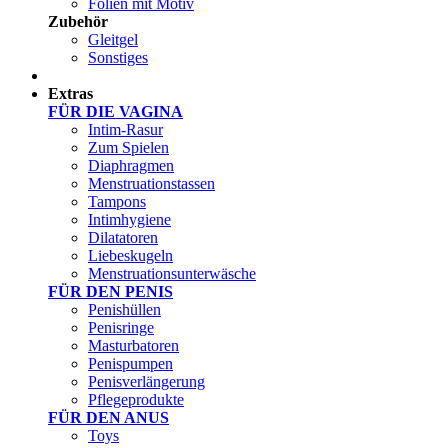
Folien mit Motiv
Zubehör
Gleitgel
Sonstiges
Test Sets
Extras
FÜR DIE VAGINA
Intim-Rasur
Zum Spielen
Diaphragmen
Menstruationstassen
Tampons
Intimhygiene
Dilatatoren
Liebeskugeln
Menstruationsunterwäsche
FÜR DEN PENIS
Penishüllen
Penisringe
Masturbatoren
Penispumpen
Penisverlängerung
Pflegeprodukte
FÜR DEN ANUS
Toys