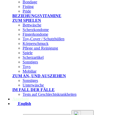
Bondage
Fisting
Pride
BEZIEHUNGSVITAMINE
ZUM SPIELEN
Bettwäsche
Scherzkondome
Fingerkondome
Toy-Cover / Schutzhüllen
Körperschmuck
Pflege und Reinigung
Spiele
Scherzartikel
Sonstiges
Toys
Mobiliar
ZUM AN- UND AUSZIEHEN
Sonstiges
Unterwäsche
IM FALL DER FÄLLE
Tests auf Geschlechtskrankheiten
Angebote
English