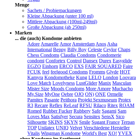
Menge
Sachets / Probierpackungen
Kleine Abpackung (unter 100 ml)
Mittlere Abpackung (100ml-249ml)
Große Abpackung (ab 250ml)
Marken
... die (auch) Kondome anbieten
Adore
Amarelle
Amor
Amsterdam
Anos
Asha
International
Beppy
Billy Boy
Celeste
Ceylor
Chaps
Chess Condoms
Claudia Condoms
Condomerie
condomi
Confortex
Control
Dansex
Durex
Easyglide
EGZO
Einhorn
ERCO
EXS
FAIR SQUARED
Faire
FCUK
feel
feelgood Condoms
Fromms
Glyde
HOT
Kamyra
Kondomotheke
Kung
LELO
London
Loovara
Love Match
Lovelyness
LustGlider
Manix
Masculan
Mister Size
Moods Condoms
More Amore
Muchacho
My.Size
MyOne
Oebre
OJO
ON)
ONE
Ormelle
Pamitex
Pasante
Peithora
Projekt Sexmuseum
Protex
R3
Recare
Reflex
ReLeaf
RFSU
Rilaco
Ritex
ROAM
Romed
Rubber Fucker
Rubbery
Safe
Sagami
Sam
Loves Max
Satisfyer
Secura
Sensitex
SensX
Sico
Silhouette
SKINS
SKYN
Smile
Sugant France
Terpan
TOP
Unilatex
UNIQ
Velvet
Verschiedene Hersteller
Vitalis
Wingman Kondome
World's Best
XO!
YVEX
... ohne Kondome im Sortiment