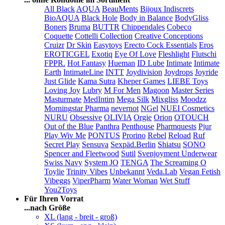
All Black
AQUA
BeauMents
Bijoux Indiscrets
BioAQUA
Black Hole
Body in Balance
BodyGliss
Boners
Bruma
BUTTR
Chippendales
Cobeco
Coquette
Cottelli Collection
Creative Conceptions
Cruizr
Dr Skin
Easytoys
Erecto Cock Essentials
Eros
EROTICGEL
Exotiq
Eye Of Love
Fleshlight
Flutschi
FPPR.
Hot Fantasy
Hueman
ID Lube
Intimate
Intimate
Earth
IntimateLine
INTT
Joydivision
Joydrops
Joyride
Just Glide
Kama Sutra
Kheper Games
LIEBE Toys
Loving Joy
Lubry
M For Men
Magoon
Master Series
Masturmate
MedIntim
Mega Silk
Mixgliss
Moodzz
Morningstar Pharma
nevernot
NGel
NUEI Cosmetics
NURU
Obsessive
OLIVIA
Orgie
Orion
OTOUCH
Out of the Blue
Panthra
Penthouse
Pharmquests
Pjur
Play Wiv Me
PONTUS
Prorino
Rebel
Reload
Ruf
Secret Play
Sensuva
Sexpäd.Berlin
Shiatsu
SONO
Spencer and Fleetwood
Sutil
Svenjoyment Underwear
Swiss Navy
System JO
TENGA
The Screaming O
Toylie
Trinity Vibes
Unbekannt
Veda.Lab
Vegan Fetish
Vibeggs
ViperPharm
Water Woman
Wet Stuff
You2Toys
Für Ihren Vorrat
...nach Größe
XL (lang - breit - groß)