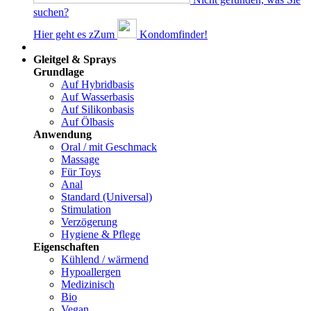
suchen?
Hier geht es z
Z
um
Kondomfinder!
Dams
Gleitgel & Sprays
Grundlage
Auf Hybridbasis
Auf Wasserbasis
Auf Silikonbasis
Auf Ölbasis
Anwendung
Oral / mit Geschmack
Massage
Für Toys
Anal
Standard (Universal)
Stimulation
Verzögerung
Hygiene & Pflege
Eigenschaften
Kühlend / wärmend
Hypoallergen
Medizinisch
Bio
Vegan