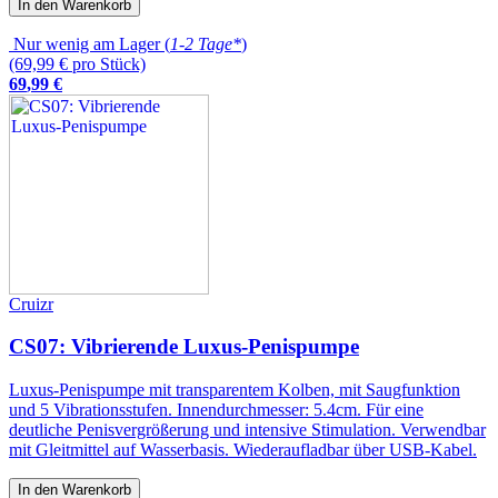
In den Warenkorb
Nur wenig am Lager (
1-2 Tage*
)
(69,99 € pro Stück)
69
,
99
€
Cruizr
CS07: Vibrierende Luxus-Penispumpe
Luxus-Penispumpe mit transparentem Kolben, mit Saugfunktion
und 5 Vibrationsstufen. Innendurchmesser: 5.4cm. Für eine
deutliche Penisvergrößerung und intensive Stimulation. Verwendbar
mit Gleitmittel auf Wasserbasis. Wiederaufladbar über USB-Kabel.
In den Warenkorb