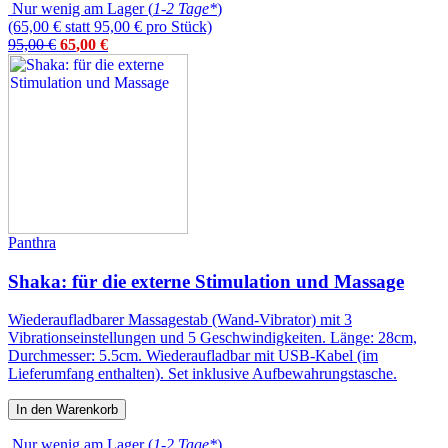
Nur wenig am Lager (
1-2 Tage*
)
(65,00 € statt 95,00 € pro Stück)
95,00 €
65
,
00
€
Panthra
Shaka: für die externe Stimulation und Massage
Wiederaufladbarer Massagestab (Wand-Vibrator) mit 3
Vibrationseinstellungen und 5 Geschwindigkeiten. Länge: 28cm,
Durchmesser: 5.5cm. Wiederaufladbar mit USB-Kabel (im
Lieferumfang enthalten). Set inklusive Aufbewahrungstasche.
In den Warenkorb
Nur wenig am Lager (
1-2 Tage*
)