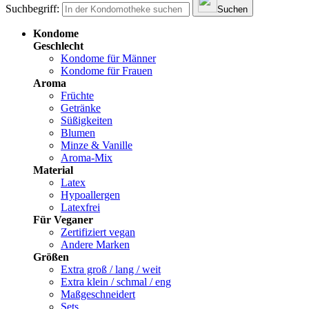
Suchbegriff:
Suchen
Kondome
Geschlecht
Kondome für Männer
Kondome für Frauen
Aroma
Früchte
Getränke
Süßigkeiten
Blumen
Minze & Vanille
Aroma-Mix
Material
Latex
Hypoallergen
Latexfrei
Für Veganer
Zertifiziert vegan
Andere Marken
Größen
Extra groß / lang / weit
Extra klein / schmal / eng
Maßgeschneidert
Sets