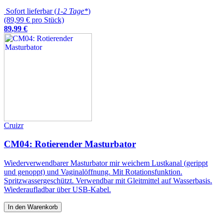
Sofort lieferbar (
1-2 Tage*
)
(89,99 € pro Stück)
89
,
99
€
Cruizr
CM04: Rotierender Masturbator
Wiederverwendbarer Masturbator mir weichem Lustkanal (gerippt
und genoppt) und Vaginalöffnung. Mit Rotationsfunktion.
Spritzwassergeschützt. Verwendbar mit Gleitmittel auf Wasserbasis.
Wiederaufladbar über USB-Kabel.
In den Warenkorb