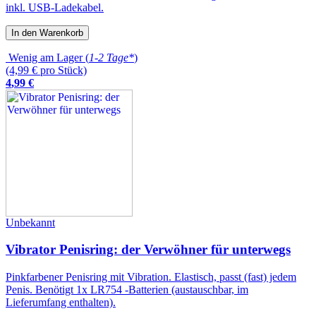
inkl. USB-Ladekabel.
In den Warenkorb
Wenig am Lager (
1-2 Tage*
)
(4,99 € pro Stück)
4
,
99
€
Unbekannt
Vibrator Penisring: der Verwöhner für unterwegs
Pinkfarbener Penisring mit Vibration. Elastisch, passt (fast) jedem
Penis. Benötigt 1x LR754 -Batterien (austauschbar, im
Lieferumfang enthalten).