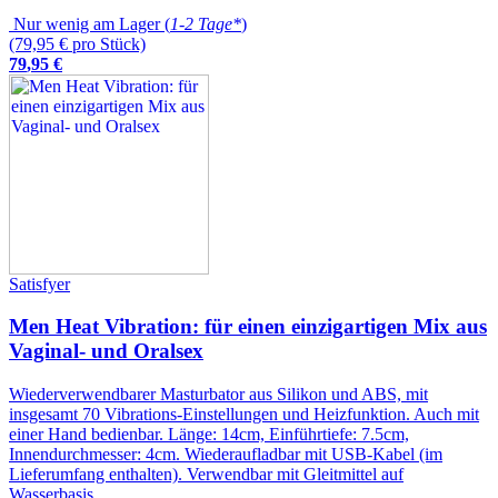
Nur wenig am Lager (
1-2 Tage*
)
(79,95 € pro Stück)
79
,
95
€
Satisfyer
Men Heat Vibration: für einen einzigartigen Mix aus
Vaginal- und Oralsex
Wiederverwendbarer Masturbator aus Silikon und ABS, mit
insgesamt 70 Vibrations-Einstellungen und Heizfunktion. Auch mit
einer Hand bedienbar. Länge: 14cm, Einführtiefe: 7.5cm,
Innendurchmesser: 4cm. Wiederaufladbar mit USB-Kabel (im
Lieferumfang enthalten). Verwendbar mit Gleitmittel auf
Wasserbasis.