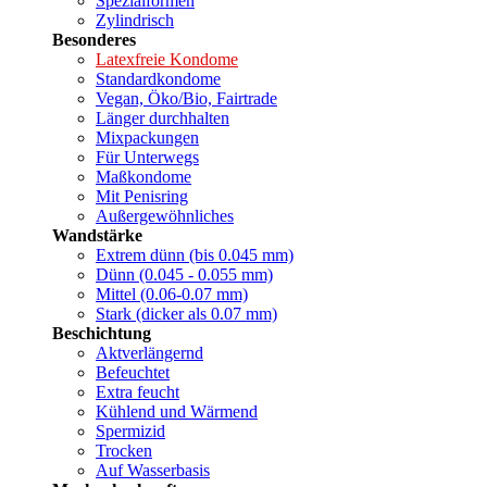
Spezialformen
Zylindrisch
Besonderes
Latexfreie Kondome
Standardkondome
Vegan, Öko/Bio, Fairtrade
Länger durchhalten
Mixpackungen
Für Unterwegs
Maßkondome
Mit Penisring
Außergewöhnliches
Wandstärke
Extrem dünn (bis 0.045 mm)
Dünn (0.045 - 0.055 mm)
Mittel (0.06-0.07 mm)
Stark (dicker als 0.07 mm)
Beschichtung
Aktverlängernd
Befeuchtet
Extra feucht
Kühlend und Wärmend
Spermizid
Trocken
Auf Wasserbasis