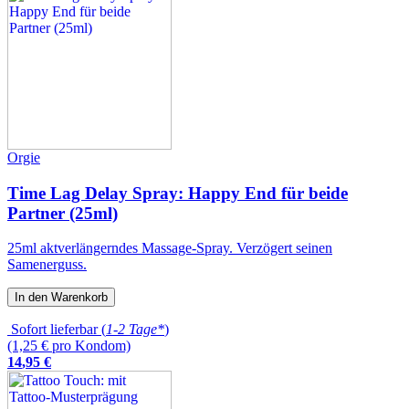
Orgie
Time Lag Delay Spray: Happy End für beide
Partner (25ml)
25ml aktverlängerndes Massage-Spray. Verzögert seinen
Samenerguss.
In den Warenkorb
Sofort lieferbar (
1-2 Tage*
)
(1,25 € pro Kondom)
14
,
95
€