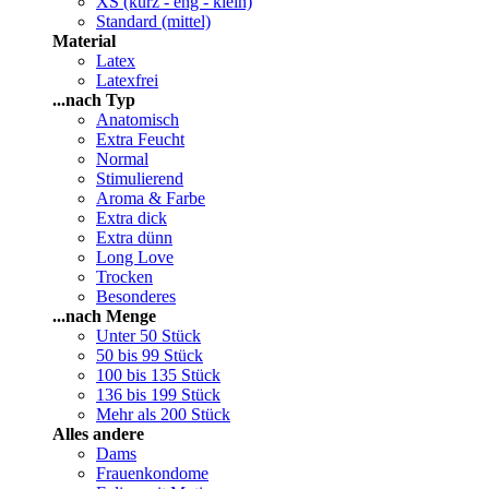
XS (kurz - eng - klein)
Standard (mittel)
Material
Latex
Latexfrei
...nach Typ
Anatomisch
Extra Feucht
Normal
Stimulierend
Aroma & Farbe
Extra dick
Extra dünn
Long Love
Trocken
Besonderes
...nach Menge
Unter 50 Stück
50 bis 99 Stück
100 bis 135 Stück
136 bis 199 Stück
Mehr als 200 Stück
Alles andere
Dams
Frauenkondome