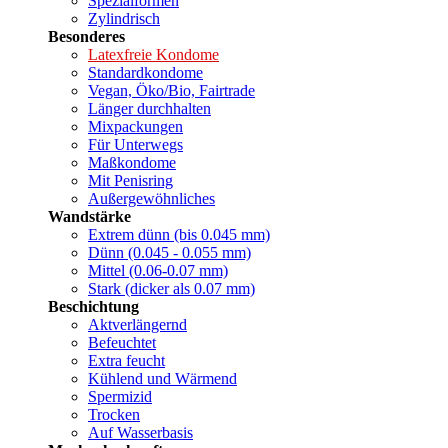
Spezialformen
Zylindrisch
Besonderes
Latexfreie Kondome
Standardkondome
Vegan, Öko/Bio, Fairtrade
Länger durchhalten
Mixpackungen
Für Unterwegs
Maßkondome
Mit Penisring
Außergewöhnliches
Wandstärke
Extrem dünn (bis 0.045 mm)
Dünn (0.045 - 0.055 mm)
Mittel (0.06-0.07 mm)
Stark (dicker als 0.07 mm)
Beschichtung
Aktverlängernd
Befeuchtet
Extra feucht
Kühlend und Wärmend
Spermizid
Trocken
Auf Wasserbasis