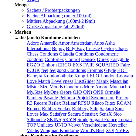
Menge
Sachets / Probierpackungen
Kleine Abpackung (unter 100 ml)
Mittlere Abpackung (100ml-249ml)
Große Abpackung (ab 250ml)
Marken
... die (auch) Kondome anbieten
Adore
Amarelle
Amor
Amsterdam
Anos
Asha
International
Beppy
Billy Boy
Celeste
Ceylor
Chaps
Chess Condoms
Claudia Condoms
Condomerie
condomi
Confortex
Control
Dansex
Durex
Easyglide
EGZO
Einhorn
ERCO
EXS
FAIR SQUARED
Faire
FCUK
feel
feelgood Condoms
Fromms
Glyde
HOT
Kamyra
Kondomotheke
Kung
LELO
London
Loovara
Love Match
Lovelyness
LustGlider
Manix
Masculan
Mister Size
Moods Condoms
More Amore
Muchacho
My.Size
MyOne
Oebre
OJO
ON)
ONE
Ormelle
Pamitex
Pasante
Peithora
Projekt Sexmuseum
Protex
R3
Recare
Reflex
ReLeaf
RFSU
Rilaco
Ritex
ROAM
Romed
Rubber Fucker
Rubbery
Safe
Sagami
Sam
Loves Max
Satisfyer
Secura
Sensitex
SensX
Sico
Silhouette
SKINS
SKYN
Smile
Sugant France
Terpan
TOP
Unilatex
UNIQ
Velvet
Verschiedene Hersteller
Vitalis
Wingman Kondome
World's Best
XO!
YVEX
... ohne Kondome im Sortiment