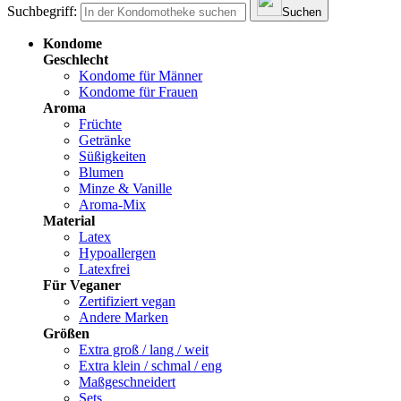
Suchbegriff:
Suchen
Kondome
Geschlecht
Kondome für Männer
Kondome für Frauen
Aroma
Früchte
Getränke
Süßigkeiten
Blumen
Minze & Vanille
Aroma-Mix
Material
Latex
Hypoallergen
Latexfrei
Für Veganer
Zertifiziert vegan
Andere Marken
Größen
Extra groß / lang / weit
Extra klein / schmal / eng
Maßgeschneidert
Sets