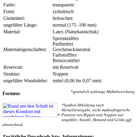
Farbe:
transparent
Form:
zylindrisch
Gleitmittel:
befeuchtet
ungefähre Länge:
normal (175 -190 mm)
Material:
Latex (Naturkautschuk)
Spermizidfrei
Parfümfrei
Materialeigenschaften:
Geschmacksneutral
Farbstofffrei
Benzocainfrei
Reservoir:
mit Reservoir
Struktur:
Noppen
ungefähre Wandstärke:
mittel (0,06 bis 0,07 mm)
*gesetzlich zulässige Maßabweichung
Formen:
*Symbol-Abbildung nach
Herstellerangabe, nicht maßstabsgerecht.
Position von Rippen und Noppen nur
*
ungefähr; Anzahl, Abstand und Größe ggf.
abweichend.
Zusätzliche Downloads bzw. Informationen: