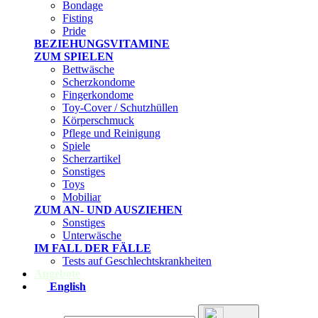
Bondage
Fisting
Pride
BEZIEHUNGSVITAMINE
ZUM SPIELEN
Bettwäsche
Scherzkondome
Fingerkondome
Toy-Cover / Schutzhüllen
Körperschmuck
Pflege und Reinigung
Spiele
Scherzartikel
Sonstiges
Toys
Mobiliar
ZUM AN- UND AUSZIEHEN
Sonstiges
Unterwäsche
IM FALL DER FÄLLE
Tests auf Geschlechtskrankheiten
Angebote
English