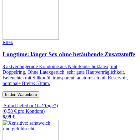
Ritex
Longtime: länger Sex ohne betäubende Zusatzstoffe
8 aktverlängernde Kondome aus Naturkautschuklatex, mit
Doppelring. Ohne Latexgeruch, sehr gute Hautverträglichkeit.
Befeuchtet mit Silikonöl, transparent, anatomisch mit Reservoir,
nominale Breite: 53mm.
In den Warenkorb
Sofort lieferbar (
1-2 Tage*
)
(0,58 € pro Kondom)
6
,
99
€