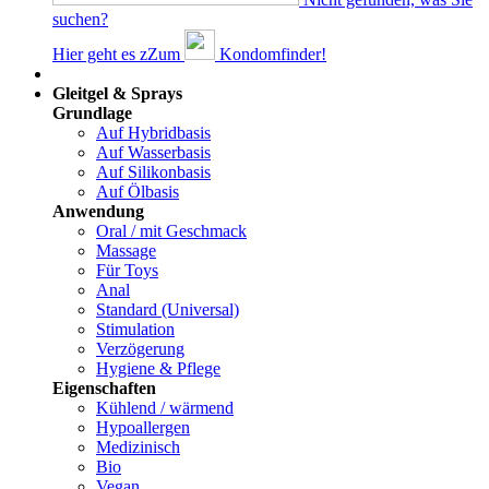
suchen?
Hier geht es z
Z
um
Kondomfinder!
Dams
Gleitgel & Sprays
Grundlage
Auf Hybridbasis
Auf Wasserbasis
Auf Silikonbasis
Auf Ölbasis
Anwendung
Oral / mit Geschmack
Massage
Für Toys
Anal
Standard (Universal)
Stimulation
Verzögerung
Hygiene & Pflege
Eigenschaften
Kühlend / wärmend
Hypoallergen
Medizinisch
Bio
Vegan