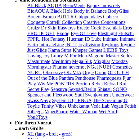
All Black
AQUA
BeauMents
Bijoux Indiscrets
BioAQUA
Black Hole
Body in Balance
BodyGliss
Boners
Bruma
BUTTR
Chippendales
Cobeco
Coquette
Cottelli Collection
Creative Conceptions
Cruizr
Dr Skin
Easytoys
Erecto Cock Essentials
Eros
EROTICGEL
Exotiq
Eye Of Love
Fleshlight
Flutschi
FPPR.
Hot Fantasy
Hueman
ID Lube
Intimate
Intimate
Earth
IntimateLine
INTT
Joydivision
Joydrops
Joyride
Just Glide
Kama Sutra
Kheper Games
LIEBE Toys
Loving Joy
Lubry
M For Men
Magoon
Master Series
Masturmate
MedIntim
Mega Silk
Mixgliss
Moodzz
Morningstar Pharma
nevernot
NGel
NUEI Cosmetics
NURU
Obsessive
OLIVIA
Orgie
Orion
OTOUCH
Out of the Blue
Panthra
Penthouse
Pharmquests
Pjur
Play Wiv Me
PONTUS
Prorino
Rebel
Reload
Ruf
Secret Play
Sensuva
Sexpäd.Berlin
Shiatsu
SONO
Spencer and Fleetwood
Sutil
Svenjoyment Underwear
Swiss Navy
System JO
TENGA
The Screaming O
Toylie
Trinity Vibes
Unbekannt
Veda.Lab
Vegan Fetish
Vibeggs
ViperPharm
Water Woman
Wet Stuff
You2Toys
Für Ihren Vorrat
...nach Größe
XL (lang - breit - groß)