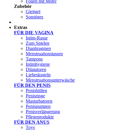
Folien mit Motiv
Zubehör
Gleitgel
Sonstiges
Test Sets
Extras
FÜR DIE VAGINA
Intim-Rasur
Zum Spielen
Diaphragmen
Menstruationstassen
Tampons
Intimhygiene
Dilatatoren
Liebeskugeln
Menstruationsunterwäsche
FÜR DEN PENIS
Penishüllen
Penisringe
Masturbatoren
Penispumpen
Penisverlängerung
Pflegeprodukte
FÜR DEN ANUS
Toys