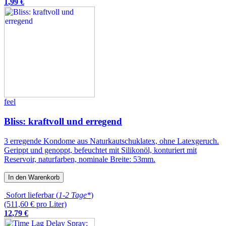
1
,
99
€
feel
Bliss: kraftvoll und erregend
3 erregende Kondome aus Naturkautschuklatex, ohne Latexgeruch.
Gerippt und genoppt, befeuchtet mit Silikonöl, konturiert mit
Reservoir, naturfarben, nominale Breite: 53mm.
In den Warenkorb
Sofort lieferbar (
1-2 Tage*
)
(511,60 € pro Liter)
12
,
79
€