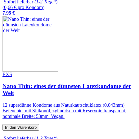
Sofort lieferbar (
1-2 Tage*
)
(0,66 € pro Kondom)
7
,
95
€
EXS
Nano Thin: eines der dünnsten Latexkondome der
Welt
12 superdünne Kondome aus Naturkautschuklatex (0.043mm).
Befeuchtet mit Silikonöl, zylindrisch mit Reservoir, transparent,
nominale Breite: 53mm. Vegan.
In den Warenkorb
Sofort lieferbar (
1-2 Tage*
)