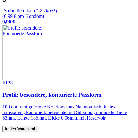
Sofort lieferbar (
1-2 Tage*
)
(0,99 € pro Kondom)
9
,
90
€
RFSU
Profil: besondere, konturierte Passform
10 konturiert geformte Kondome aus Naturkautschuklatex,
transparent, konturiert, befeuchtet mit Silikonöl, nominale Breite
53mm, Länge 185mm, Dicke 0,06mm, mit Reservoir.
In den Warenkorb