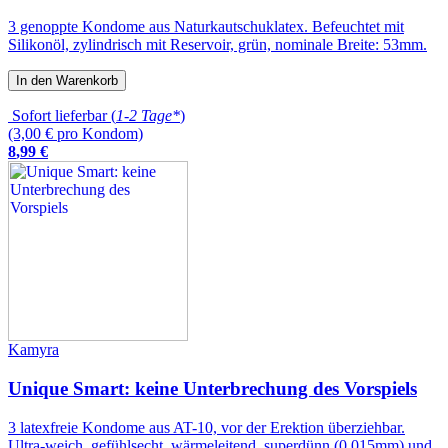
3 genoppte Kondome aus Naturkautschuklatex. Befeuchtet mit
Silikonöl, zylindrisch mit Reservoir, grün, nominale Breite: 53mm.
In den Warenkorb
Sofort lieferbar (
1-2 Tage*
)
(3,00 € pro Kondom)
8
,
99
€
Kamyra
Unique Smart: keine Unterbrechung des Vorspiels
3 latexfreie Kondome aus AT-10, vor der Erektion überziehbar.
Ultra-weich, gefühlsecht, wärmeleitend, superdünn (0.015mm) und