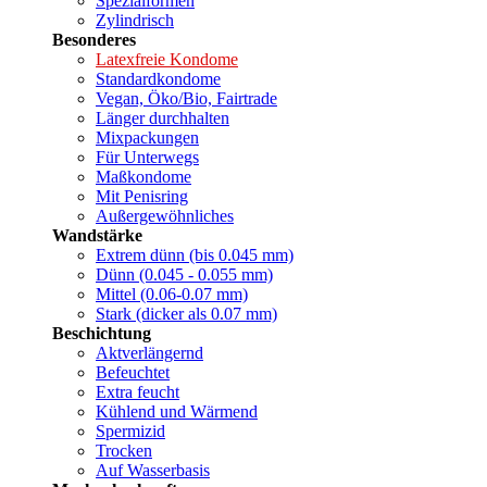
Spezialformen
Zylindrisch
Besonderes
Latexfreie Kondome
Standardkondome
Vegan, Öko/Bio, Fairtrade
Länger durchhalten
Mixpackungen
Für Unterwegs
Maßkondome
Mit Penisring
Außergewöhnliches
Wandstärke
Extrem dünn (bis 0.045 mm)
Dünn (0.045 - 0.055 mm)
Mittel (0.06-0.07 mm)
Stark (dicker als 0.07 mm)
Beschichtung
Aktverlängernd
Befeuchtet
Extra feucht
Kühlend und Wärmend
Spermizid
Trocken
Auf Wasserbasis