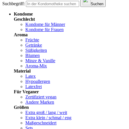
Suchbegriff:
Suchen
Kondome
Geschlecht
Kondome für Männer
Kondome für Frauen
Aroma
Früchte
Getränke
Süßigkeiten
Blumen
Minze & Vanille
Aroma-Mix
Material
Latex
Hypoallergen
Latexfrei
Für Veganer
Zertifiziert vegan
Andere Marken
Größen
Extra groß / lang / weit
Extra klein / schmal / eng
Maßgeschneidert
Sets