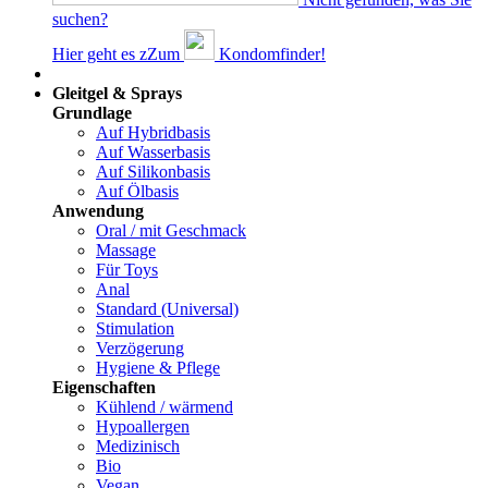
suchen?
Hier geht es z
Z
um
Kondomfinder!
Dams
Gleitgel & Sprays
Grundlage
Auf Hybridbasis
Auf Wasserbasis
Auf Silikonbasis
Auf Ölbasis
Anwendung
Oral / mit Geschmack
Massage
Für Toys
Anal
Standard (Universal)
Stimulation
Verzögerung
Hygiene & Pflege
Eigenschaften
Kühlend / wärmend
Hypoallergen
Medizinisch
Bio
Vegan