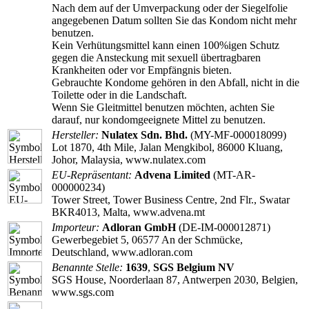
Nach dem auf der Umverpackung oder der Siegelfolie
angegebenen Datum sollten Sie das Kondom nicht mehr
benutzen.
Kein Verhütungsmittel kann einen 100%igen Schutz
gegen die Ansteckung mit sexuell übertragbaren
Krankheiten oder vor Empfängnis bieten.
Gebrauchte Kondome gehören in den Abfall, nicht in die
Toilette oder in die Landschaft.
Wenn Sie Gleitmittel benutzen möchten, achten Sie
darauf, nur kondomgeeignete Mittel zu benutzen.
Hersteller:
Nulatex Sdn. Bhd.
(MY-MF-000018099)
Lot 1870, 4th Mile, Jalan Mengkibol, 86000 Kluang,
Johor, Malaysia, www.nulatex.com
EU-Repräsentant:
Advena Limited
(MT-AR-
000000234)
Tower Street, Tower Business Centre, 2nd Flr., Swatar
BKR4013, Malta, www.advena.mt
Importeur:
Adloran GmbH
(DE-IM-000012871)
Gewerbegebiet 5, 06577 An der Schmücke,
Deutschland, www.adloran.com
Benannte Stelle:
1639
,
SGS Belgium NV
SGS House, Noorderlaan 87, Antwerpen 2030, Belgien,
www.sgs.com