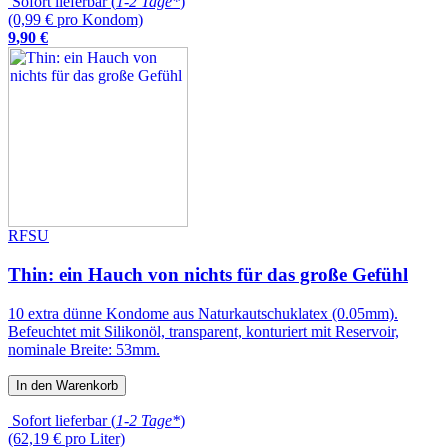
Sofort lieferbar (
1-2 Tage*
)
(0,99 € pro Kondom)
9
,
90
€
RFSU
Thin: ein Hauch von nichts für das große Gefühl
10 extra dünne Kondome aus Naturkautschuklatex (0.05mm).
Befeuchtet mit Silikonöl, transparent, konturiert mit Reservoir,
nominale Breite: 53mm.
In den Warenkorb
Sofort lieferbar (
1-2 Tage*
)
(62,19 € pro Liter)