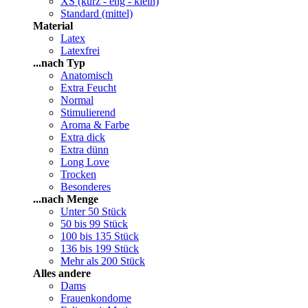
XS (kurz - eng - klein)
Standard (mittel)
Material
Latex
Latexfrei
...nach Typ
Anatomisch
Extra Feucht
Normal
Stimulierend
Aroma & Farbe
Extra dick
Extra dünn
Long Love
Trocken
Besonderes
...nach Menge
Unter 50 Stück
50 bis 99 Stück
100 bis 135 Stück
136 bis 199 Stück
Mehr als 200 Stück
Alles andere
Dams
Frauenkondome