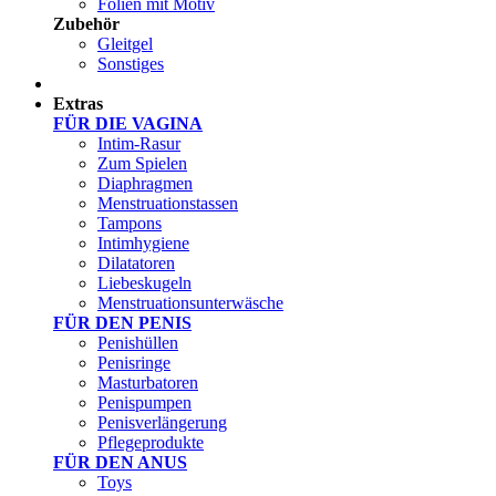
Folien mit Motiv
Zubehör
Gleitgel
Sonstiges
Test Sets
Extras
FÜR DIE VAGINA
Intim-Rasur
Zum Spielen
Diaphragmen
Menstruationstassen
Tampons
Intimhygiene
Dilatatoren
Liebeskugeln
Menstruationsunterwäsche
FÜR DEN PENIS
Penishüllen
Penisringe
Masturbatoren
Penispumpen
Penisverlängerung
Pflegeprodukte
FÜR DEN ANUS
Toys