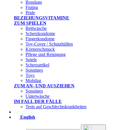
Bondage
Fisting
Pride
BEZIEHUNGSVITAMINE
ZUM SPIELEN
Bettwäsche
Scherzkondome
Fingerkondome
Toy-Cover / Schutzhüllen
Körperschmuck
Pflege und Reinigung
Spiele
Scherzartikel
Sonstiges
Toys
Mobiliar
ZUM AN- UND AUSZIEHEN
Sonstiges
Unterwäsche
IM FALL DER FÄLLE
Tests auf Geschlechtskrankheiten
Angebote
English