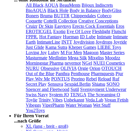
All Black
AQUA
BeauMents
Bijoux Indiscrets
BioAQUA
Black Hole
Body in Balance
BodyGliss
Boners
Bruma
BUTTR
Chippendales
Cobeco
Coquette
Cottelli Collection
Creative Conceptions
Cruizr
Dr Skin
Easytoys
Erecto Cock Essentials
Eros
EROTICGEL
Exotiq
Eye Of Love
Fleshlight
Flutschi
FPPR.
Hot Fantasy
Hueman
ID Lube
Intimate
Intimate
Earth
IntimateLine
INTT
Joydivision
Joydrops
Joyride
Just Glide
Kama Sutra
Kheper Games
LIEBE Toys
Loving Joy
Lubry
M For Men
Magoon
Master Series
Masturmate
MedIntim
Mega Silk
Mixgliss
Moodzz
Morningstar Pharma
nevernot
NGel
NUEI Cosmetics
NURU
Obsessive
OLIVIA
Orgie
Orion
OTOUCH
Out of the Blue
Panthra
Penthouse
Pharmquests
Pjur
Play Wiv Me
PONTUS
Prorino
Rebel
Reload
Ruf
Secret Play
Sensuva
Sexpäd.Berlin
Shiatsu
SONO
Spencer and Fleetwood
Sutil
Svenjoyment Underwear
Swiss Navy
System JO
TENGA
The Screaming O
Toylie
Trinity Vibes
Unbekannt
Veda.Lab
Vegan Fetish
Vibeggs
ViperPharm
Water Woman
Wet Stuff
You2Toys
Für Ihren Vorrat
...nach Größe
XL (lang - breit - groß)