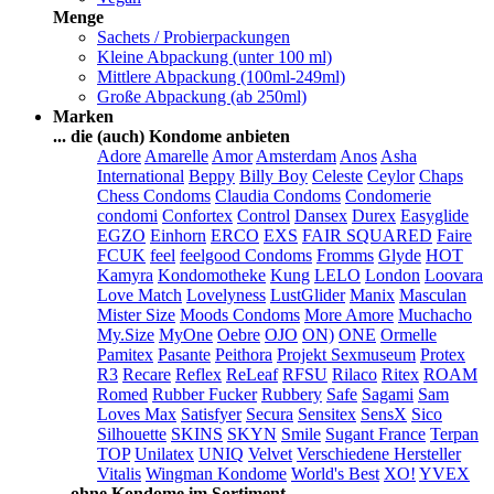
Menge
Sachets / Probierpackungen
Kleine Abpackung (unter 100 ml)
Mittlere Abpackung (100ml-249ml)
Große Abpackung (ab 250ml)
Marken
... die (auch) Kondome anbieten
Adore
Amarelle
Amor
Amsterdam
Anos
Asha
International
Beppy
Billy Boy
Celeste
Ceylor
Chaps
Chess Condoms
Claudia Condoms
Condomerie
condomi
Confortex
Control
Dansex
Durex
Easyglide
EGZO
Einhorn
ERCO
EXS
FAIR SQUARED
Faire
FCUK
feel
feelgood Condoms
Fromms
Glyde
HOT
Kamyra
Kondomotheke
Kung
LELO
London
Loovara
Love Match
Lovelyness
LustGlider
Manix
Masculan
Mister Size
Moods Condoms
More Amore
Muchacho
My.Size
MyOne
Oebre
OJO
ON)
ONE
Ormelle
Pamitex
Pasante
Peithora
Projekt Sexmuseum
Protex
R3
Recare
Reflex
ReLeaf
RFSU
Rilaco
Ritex
ROAM
Romed
Rubber Fucker
Rubbery
Safe
Sagami
Sam
Loves Max
Satisfyer
Secura
Sensitex
SensX
Sico
Silhouette
SKINS
SKYN
Smile
Sugant France
Terpan
TOP
Unilatex
UNIQ
Velvet
Verschiedene Hersteller
Vitalis
Wingman Kondome
World's Best
XO!
YVEX
... ohne Kondome im Sortiment