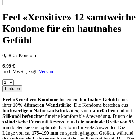
Feel «Xensitive» 12 samtweiche
Kondome für ein hautnahes
Gefühl
0,58 € / Kondom
6,99 €
inkl. MwSt., zzgl.
Versand
Eintüten
Feel «Xensitive» Kondome
bieten ein
hautnahes Gefühl
dank
ihrer
10% dünneren Wandstärke
. Die Kondome bestehen aus
hochwertigem Naturkautschuklatex
, sind
naturfarben
und mit
Silikonöl befeuchtet
für eine komfortable Anwendung. Durch die
zylindrische Form
mit Reservoir und die
nominale Breite von 53
mm
bieten sie eine optimale Passform für viele Anwender. Die
Länge von ca.
175–190 mm
entspricht gängigen Größen, während
der
reduzierte Latexgeruch
zusätzlichen Komfort bietet. Das
12er