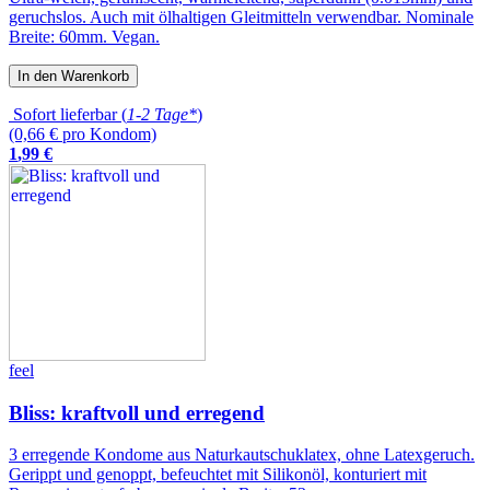
geruchslos. Auch mit ölhaltigen Gleitmitteln verwendbar. Nominale
Breite: 60mm. Vegan.
In den Warenkorb
Sofort lieferbar (
1-2 Tage*
)
(0,66 € pro Kondom)
1
,
99
€
feel
Bliss: kraftvoll und erregend
3 erregende Kondome aus Naturkautschuklatex, ohne Latexgeruch.
Gerippt und genoppt, befeuchtet mit Silikonöl, konturiert mit